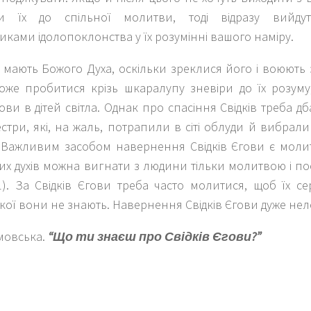
ти їх до спільної молитви, тоді відразу вийдут
иками ідолопоклонства у їх розумінні вашого наміру.
 мають Божого Духа, оскільки зреклися його і воюють
оже пробитися крізь шкаралупу зневіри до їх розум
гови в дітей світла. Однак про спасіння Свідків треба д
естри, які, на жаль, потрапили в сіті облуди й вибрали
. Важливим засобом навернення Свідків Єгови є молит
их духів можна вигнати з людини тільки молитвою і пост
1). За Свідків Єгови треба часто молитися, щоб їх с
кої вони не знають. Навернення Свідків Єгови дуже нел
мовська.
“Що ти знаєш про Свідків Єгови?”
k
er