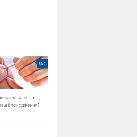
0
итка на зап’ясті…,
наєш її походження?