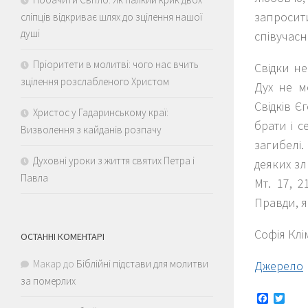
запроси
сліпців відкриває шлях до зцілення нашої
душі
співучасн
Пріоритети в молитві: чого нас вчить
Свідки не
зцілення розслабленого Христом
Дух не м
Свідків Є
Христос у Гадаринському краї:
брати і с
Визволення з кайданів розпачу
загибелі
Духовні уроки з життя святих Петра і
деяких зл
Павла
Мт. 17, 2
Правди, я
Софія Клі
ОСТАННІ КОМЕНТАРІ
Макар
до
Біблійні підстави для молитви
Джерело
за померлих
Faceboo
Twitt