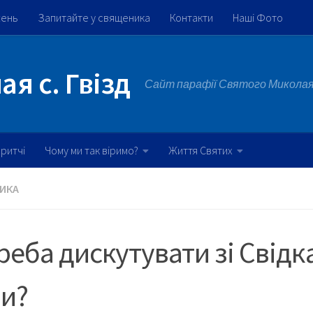
жень
Запитайте у священика
Контакти
Наші Фото
я с. Гвізд
Сайт парафії Святого Миколая 
ритчі
Чому ми так віримо?
Життя Святих
ИКА
реба дискутувати зі Свід
ви?