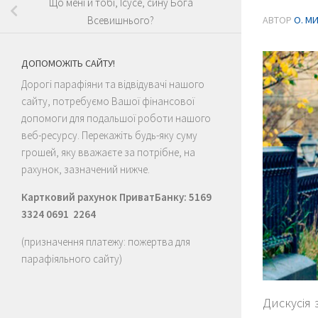
Що мені й тобі, Ісусе, сину Бога
АВТОР
О. М
Всевишнього?
ДОПОМОЖІТЬ САЙТУ!
Дорогі парафіяни та відвідувачі нашого
сайту, потребуємо Вашої фінансової
допомоги для подальшої роботи нашого
веб-ресурсу. Перекажіть будь-яку суму
грошей, яку вважаєте за потрібне, на
рахунок, зазначений нижче.
Картковий рахунок ПриватБанку: 5169
3324 0691 2264
(призначення платежу: пожертва для
парафіяльного сайту)
Дискусія 