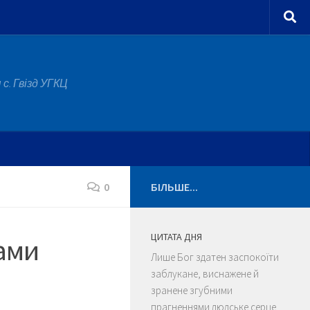
с. Гвізд УГКЦ
0
БІЛЬШЕ...
ЦИТАТА ДНЯ
ками
Лише Бог здатен заспокоїти
заблукане, виснажене й
зранене згубними
прагненнями людське серце