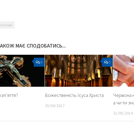
ки Єгови
ТАКОЖ МАЄ СПОДОБАТИСЬ...
0
0
зп’яття?
Божественість Ісуса Христа
Червона н
а чи ти з
25/04/2017
31/05/2014