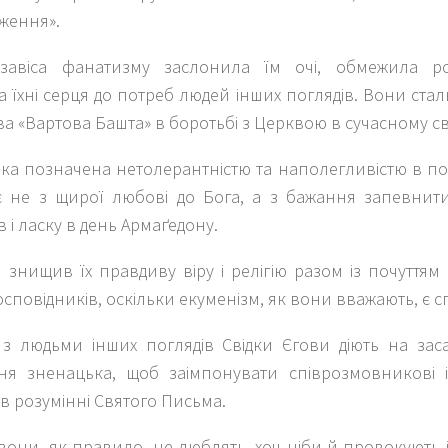
ження».
завіса фанатизму заслонила їм очі, обмежила ро
 їхні серця до потреб людей інших поглядів. Вони ста
а «Вартова Башта» в боротьбі з Церквою в сучасному сві
нка позначена нетолерантністю та наполегливістю в пош
 не з щирої любові до Бога, а з бажання запевнити
в і ласку в день Армаґедону.
знищив їх правдиву віру і релігію разом із почуттям
осповідників, оскільки екуменізм, як вони вважають, є 
 з людьми інших поглядів Свідки Єгови діють на заса
ня зненацька, щоб заімпонувати співрозмовникові 
в розумінні Святого Письма.
вони, як правило, не люблять, хоч ніби й провокують і