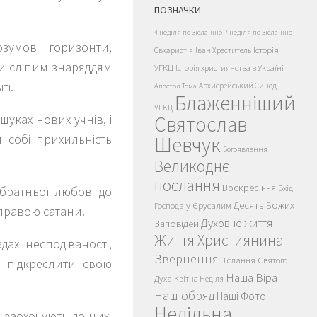
ПОЗНАЧКИ
4 неділя по Зісланню
7 неділя по Зісланню
зумові горизонти,
Історія
Євхаристія
Іван Хреститель
ли сліпим знаряддям
УГКЦ
Історія християнства в Україні
ті.
Архиєрейський Синод
Апостол Тома
Блаженніший
УГКЦ
уках нових учнів, і
Святослав
 собі прихильність
Шевчук
Богоявлення
Великоднє
послання
Воскресіння
Вхід
 братньої любові до
Десять Божих
Господа у Єрусалим
справою сатани.
Духовне життя
Заповідей
Життя Християнина
дах несподіваності,
Звернення
Зіслання Святого
і підкреслити свою
Наша Віра
Духа
Квітна Неділя
Наш обряд
Наші Фото
Недільна
 заохочують до них.