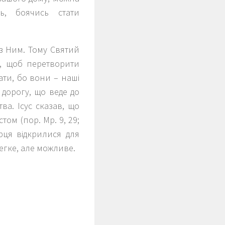
ь, боячись стати
 з Ним. Тому Святий
у, щоб перетворити
бати, бо вони – наші
 дорогу, що веде до
ва. Ісус сказав, що
ом (пор. Мр. 9, 29;
ерця відкрилися для
егке, але можливе.