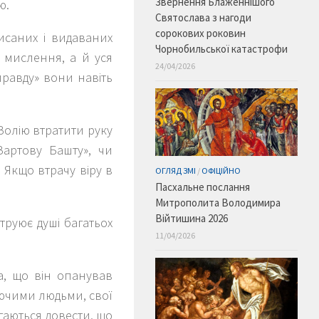
Звернення Блаженнішого
ю.
Святослава з нагоди
сорокових роковин
писаних і видаваних
Чорнобильської катастрофи
 мислення, а й уся
24/04/2026
«правду» вони навіть
Волію втратити руку
Вартову Башту», чи
 Якщо втрачу віру в
ОГЛЯД ЗМІ
/
ОФІЦІЙНО
Пасхальне послання
Митрополита Володимира
Війтишина 2026
труює душі багатьох
11/04/2026
а, що він опанував
уючими людьми, свої
гаються довести, що