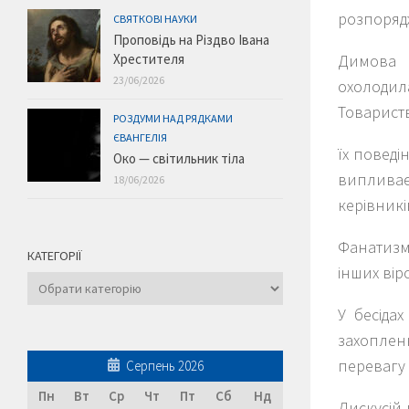
розпоряд
СВЯТКОВІ НАУКИ
Проповідь на Різдво Івана
Димова 
Хрестителя
23/06/2026
охолодила
Товариств
РОЗДУМИ НАД РЯДКАМИ
ЄВАНГЕЛІЯ
їх поведі
Око — світильник тіла
випливає
18/06/2026
керівникі
Фанатизм 
КАТЕГОРІЇ
інших вір
Категорії
У бесідах
захоплен
перевагу 
Серпень 2026
Пн
Вт
Ср
Чт
Пт
Сб
Нд
Дискусій 