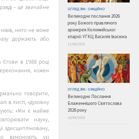
равді – це звичайне
ОГЛЯД ЗМІ
/
ОФІЦІЙНО
Великоднє послання 2026
року Божого правлячого
нівів, ніхто не може
архиєрея Коломийської
єпархії УГКЦ Василія Івасюка
азу дорікають або
11/04/2026
в Єгови в 1988 році
переконання, кожен
.
ОГЛЯД ЗМІ
/
ОФІЦІЙНО
рмально говорити,
Великоднє Послання
лі в листі, «духовну
Блаженнішого Святослава
жують: «Ми є майже
2026 року
10/04/2026
вторювати науку,
ії здисципліновану,
по виконують усі