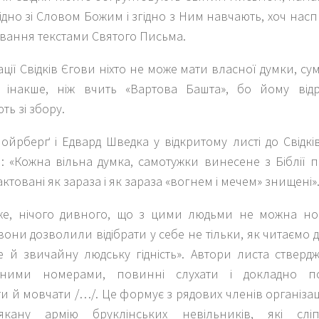
ідно зі Словом Божим і згідно з Ним навчають, хоч насп
вання текстами Святого Письма.
ації Свідків Єгови ніхто не може мати власної думки, сум
 інакше, ніж вчить «Вартова Башта», бо йому відр
ь зі збору.
йрберґ і Едвард Шведка у відкритому листі до Свідкі
: «Кожна вільна думка, самотужки винесене з Біблії 
актовані як зараза і як зараза «вогнем і мечем» знищені»
же, нічого дивного, що з цими людьми не можна но
вони дозволили відібрати у себе не тільки, як читаємо да
е й звичайну людську гідність». Автори листа стверд
ичними номерами, повинні слухати і докладно по
 й мовчати /…/. Це формує з рядових членів організац
якану армію бруклінських невільників, які слі