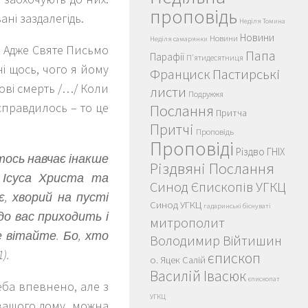
проповідь
ні заздалегідь.
Неділя Томина
Новини
Новини
Неділя самарянки
. Адже Святе Письмо
Папа
Парафії
П'ятидесятниця
і щось, чого я йому
Пастирські
Франциск
кові смерть /…/ Коли
листи
Подружжя
справдилось – то це
Послання
Притча
Притчі
Проповідь
Проповіді
Різдво ГНІХ
тось навчає інакше
Різдвяні Послання
 Ісуса Христа та
Синод Єпископів УГКЦ
є, хворий на пусті
Синод УГКЦ
гадаринські біснуваті
до вас приходить і
митрополит
е вітайте. Бо, хто
Володимир Війтишин
).
єпископ
о. Яцек Салій
Василій Івасюк
єпископат
еба впевнено, але з
УГКЦ
 вашого дому, можна