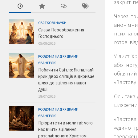
закриті п
Через тр
СВЯТКОВІ НАУКИ
анонімни
Слава Переображення
психіка о
Господнього
готові ві
05/08/2026
У листі Х
РОЗДУМИ НАД РЯДКАМИ
ЄВАНГЕЛІЯ
або ногу
Побачити Світло: Як палкий
обіцяний 
крик двох сліпців відкриває
«Вартову 
шлях до зцілення нашої
душі
Ось така
18/07/2026
шляхетних
РОЗДУМИ НАД РЯДКАМИ
ЄВАНГЕЛІЯ
«Вартова
Пріоритети в молитві: чого
«єдино пр
нас вчить зцілення
тверджен
розслабленого Христом