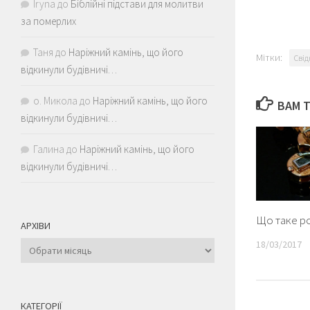
Iryna
до
Біблійні підстави для молитви
за померлих
Таня
до
Наріжний камінь, що його
Мітки:
Свід
відкинули будівничі…
о. Микола
до
Наріжний камінь, що його
ВАМ 
відкинули будівничі…
Галина
до
Наріжний камінь, що його
відкинули будівничі…
Що таке ро
АРХІВИ
18/03/2017
Архіви
КАТЕГОРІЇ