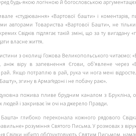
еред будь-якою логічною й богословською аргументаціє
ивале «студіювання» «Вартової башти» і коментарів, 
ми авторами Товариства «Вартової Башти», не тільки
кремих Свідків підлягає такій зміні, що за ту вигадану 
ддати власне життя.
ристини з околиці Гожова Великопольського читаємо: «
, аніж віру в запевнення Єгови, об’явлене через «
рай. Якщо потраплю в рай, рука чи нога мені відросте.
Башту», згину в Армаґедоні і не побачу раю».
 духовна пожива пливе брудним каналом з Брукліна, о
 людей і закриває їм очі на джерело Правди.
 Башта» глибоко переконала кожного рядового Свідк
авильне» розуміння Святого Письма. У розмовах з вір
ня Свідки нібито обґрунтовують Святим Письмом, нама