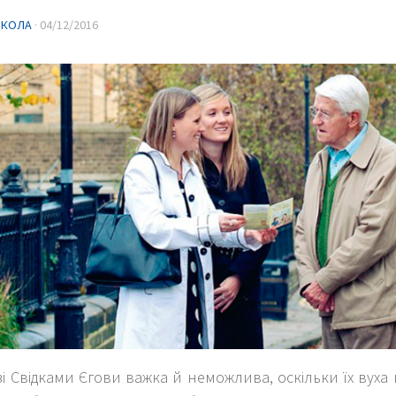
ИКОЛА
·
04/12/2016
зі Свідками Єгови важка й неможлива, оскільки їх вуха