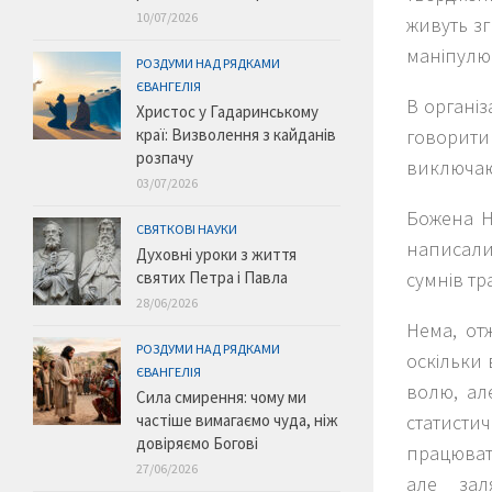
10/07/2026
живуть зг
маніпулю
РОЗДУМИ НАД РЯДКАМИ
ЄВАНГЕЛІЯ
В організ
Христос у Гадаринському
говорити
краї: Визволення з кайданів
розпачу
виключают
03/07/2026
Божена Но
СВЯТКОВІ НАУКИ
написали
Духовні уроки з життя
сумнів тр
святих Петра і Павла
28/06/2026
Нема, от
РОЗДУМИ НАД РЯДКАМИ
оскільки 
ЄВАНГЕЛІЯ
волю, ал
Сила смирення: чому ми
статист
частіше вимагаємо чуда, ніж
довіряємо Богові
працювати
27/06/2026
але зал