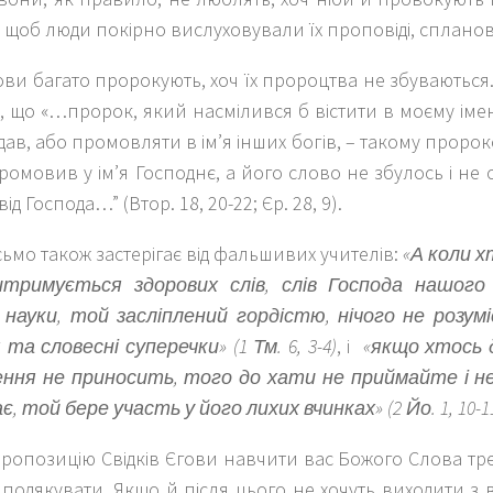
 щоб люди покірно вислуховували їх проповіді, спланова
ови багато пророкують, хоч їх пророцтва не збуваються
є, що «…пророк, який насмілився б вістити в моєму імен
дав, або промовляти в ім’я інших богів, – такому проро
омовив у ім’я Господнє, а його слово не збулось і не 
ід Господа…” (Втор. 18, 20-22; Єр. 28, 9).
ьмо також застерігає від фальшивих учителів:
«А коли х
итримується здорових слів, слів Господа нашого
 науки, той засліплений гордістю, нічого не розумі
та словесні суперечки» (1 Тм. 6, 3-4)
, і
«якщо хтось 
ення не приносить, того до хати не приймайте і н
є, той бере участь у його лихих вчинках» (2 Йо. 1, 10-11
ропозицію Свідків Єгови навчити вас Божого Слова тр
подякувати. Якщо й після цього не хочуть виходити з