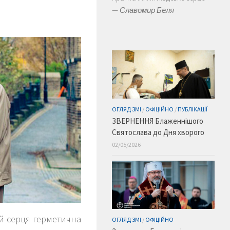
—
Славомир Беля
ОГЛЯД ЗМІ
/
ОФІЦІЙНО
/
ПУБЛІКАЦІЇ
ЗВЕРНЕННЯ Блаженнішого
Святослава до Дня хворого
02/05/2026
 й серця герметична
ОГЛЯД ЗМІ
/
ОФІЦІЙНО