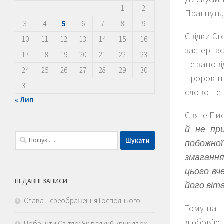
1
2
Прагнуть,
3
4
5
6
7
8
9
Свідки Єг
10
11
12
13
14
15
16
застеріга
17
18
19
20
21
22
23
не запові
24
25
26
27
28
29
30
пророк пр
31
слово не в
« Лип
Святе Пис
й не пр
Пошук:
побожної
змагання 
цього вч
НЕДАВНІ ЗАПИСИ
його віта
Слава Переображення Господнього
Тому на п
любов’ю, 
Побачити Світло: Як палкий крик двох