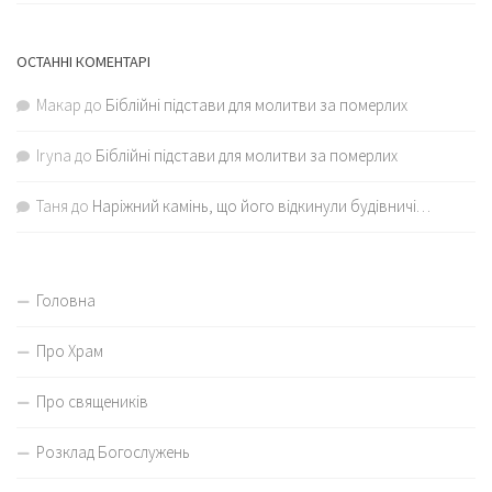
ОСТАННІ КОМЕНТАРІ
Макар
до
Біблійні підстави для молитви за померлих
Iryna
до
Біблійні підстави для молитви за померлих
Таня
до
Наріжний камінь, що його відкинули будівничі…
Головна
Про Храм
Про священиків
Розклад Богослужень