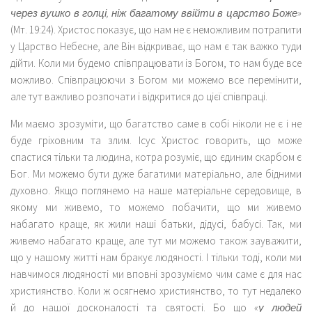
через вушко в голці, ніж багатому ввійти в царство Боже»
(Мт. 19:24). Христос показує, що нам не є неможливим потрапити
у Царство Небесне, але Він відкриває, що нам є так важко туди
дійти. Коли ми будемо співпрацювати із Богом, то нам буде все
можливо. Співпрацюючи з Богом ми можемо все перемінити,
але тут важливо розпочати і відкритися до цієї співпраці.
Ми маємо зрозуміти, що багатство саме в собі ніколи не є і не
буде гріховним та злим. Ісус Христос говорить, що може
спастися тільки та людина, котра розуміє, що єдиним скарбом є
Бог. Ми можемо бути дуже багатими матеріально, але бідними
духовно. Якщо поглянемо на наше матеріальне середовище, в
якому ми живемо, то можемо побачити, що ми живемо
набагато краще, як жили наші батьки, дідусі, бабусі. Так, ми
живемо набагато краще, але тут ми можемо також зауважити,
що у нашому житті нам бракує людяності. І тільки тоді, коли ми
навчимося людяності ми вповні зрозуміємо чим саме є для нас
християнство. Коли ж осягнемо християнство, то тут недалеко
й до нашої досконалості та святості. Бо що
«у людей