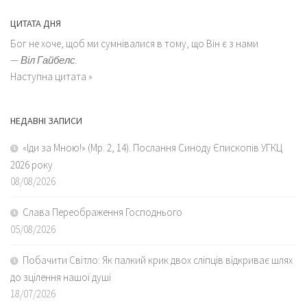
ЦИТАТА ДНЯ
Бог не хоче, щоб ми сумнівалися в тому, що Він є з нами
—
Віл Гайбелс.
Наступна цитата »
НЕДАВНІ ЗАПИСИ
«Іди за Мною!» (Мр. 2, 14). Послання Синоду Єпископів УГКЦ
2026 року
08/08/2026
Слава Переображення Господнього
05/08/2026
Побачити Світло: Як палкий крик двох сліпців відкриває шлях
до зцілення нашої душі
18/07/2026