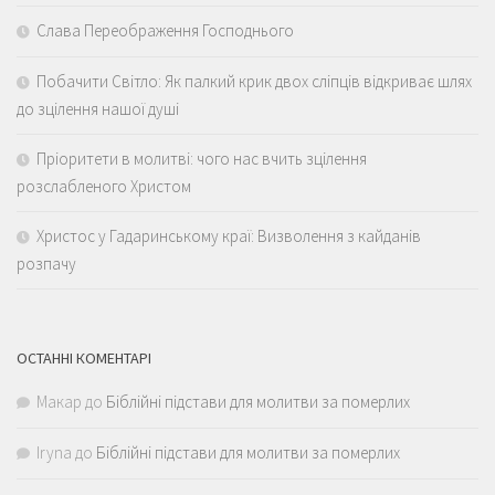
Слава Переображення Господнього
Побачити Світло: Як палкий крик двох сліпців відкриває шлях
до зцілення нашої душі
Пріоритети в молитві: чого нас вчить зцілення
розслабленого Христом
Христос у Гадаринському краї: Визволення з кайданів
розпачу
ОСТАННІ КОМЕНТАРІ
Макар
до
Біблійні підстави для молитви за померлих
Iryna
до
Біблійні підстави для молитви за померлих