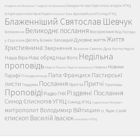
Історія УГКЦ
Євхаристія
Іван Хреститель
4 неділя по Зісланню
7 неділя по Зісланню
Історія християнства в Україні
Архиєрейський Синод УГКЦ
Апостол Тома
Блаженніший Святослав Шевчук
Великоднє послання
Воскресіння
Вхід Господа
Богоявлення
Життя
Духовне життя
Десять Божих Заповідей
у Єрусалим
Християнина
Звернення
Зіслання Святого Духа
Квітна Неділя
Недільна
Наш обряд
Наша Віра
Наші Фото
проповідь
Новини
Новини
Неділя Томина
Неділя самарянки
Пастирські
Папа Франциск
Парафії
П'ятидесятниця
Послання
Притчі
листи
Притча
Проповідь
Подружжя
Проповіді
Різдвяні Послання
Різдво ГНІХ
Синод Єпископів УГКЦ
Синод УГКЦ
гадаринські біснуваті
митрополит Володимир Війтишин
о. Яцек Салій
єпископ Василій Івасюк
єпископат УГКЦ