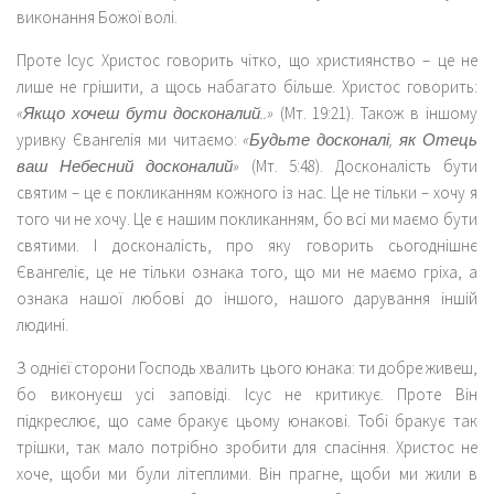
виконання Божої волі.
Проте Ісус Христос говорить чітко, що християнство – це не
лише не грішити, а щось набагато більше. Христос говорить:
«Якщо хочеш бути досконалий..»
(Мт. 19:21). Також в іншому
уривку Євангелія ми читаємо:
«Будьте досконалі, як Отець
ваш Небесний досконалий»
(Мт. 5:48). Досконалість бути
святим – це є покликанням кожного із нас. Це не тільки – хочу я
того чи не хочу. Це є нашим покликанням, бо всі ми маємо бути
святими. І досконалість, про яку говорить сьогоднішнє
Євангеліє, це не тільки ознака того, що ми не маємо гріха, а
ознака нашої любові до іншого, нашого дарування іншій
людині.
З однієї сторони Господь хвалить цього юнака: ти добре живеш,
бо виконуєш усі заповіді. Ісус не критикує. Проте Він
підкреслює, що саме бракує цьому юнакові. Тобі бракує так
трішки, так мало потрібно зробити для спасіння. Христос не
хоче, щоби ми були літеплими. Він прагне, щоби ми жили в