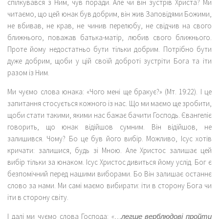
спілкувався з Ним, чув поради. Але чи він зустрів Христа? Ми
читаємо, що цей юнак був добрим, він жив Заповідями Божими,
не вбивав, не крав, не чинив перелюбу, не свідчив на свого
ближнього, поважав батька-матір, любив свого ближнього.
Проте йому недостатньо бути тільки добрим. Потрібно бути
дуже добрим, щоби у цій своїй доброті зустріти Бога та іти
разом із Ним.
Ми чуємо слова юнака: «Чого мені ще бракує?» (Мт. 19:22). І це
запитання стосується кожного із нас. Що ми маємо ще зробити,
щоби стати такими, якими нас бажає бачити Господь. Євангеліє
говорить, що юнак відійшов сумним. Він відійшов, не
залишився. Чому? Бо це був його вибір. Можливо, Ісус хотів
кричати: залишися, будь зі Мною. Але Христос залишає цей
вибір тільки за юнаком. Ісус Христос дивиться йому услід. Бог є
безпомічний перед нашими виборами. Бо Він залишає останнє
слово за нами. Ми самі маємо вибирати: іти в сторону Бога чи
іти в сторону світу.
І далі ми чуємо слова Господа:
«…легше верблюдові пройти