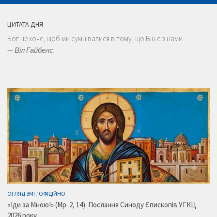
ЦИТАТА ДНЯ
Бог не хоче, щоб ми сумнівалися в тому, що Він є з нами
—
Віл Гайбелс.
ОГЛЯД ЗМІ
/
ОФІЦІЙНО
«Іди за Мною!» (Мр. 2, 14). Послання Синоду Єпископів УГКЦ
2026 року