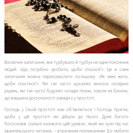
Віковічне запитання, яке турбувало й турбує не одне покоління
людей: «Що потрібно зробити, щоби спасися?». Це ж саме
запитання можна переосмислити по-іншому: «Як мені жити,
щоби спастися?». Ми так часто шукаємо якихось складних
рішень, ми так часто будуємо складні плани, зовсім не бачачи,
що вершина досконалості завжди є у простоті.
Господь у Своїй простоті нам об’являється. І Господь прагне,
щоби у цій простоті ми дійшли до Нього. Дуже багато
богословів схильні називати цей уривок, який ми чули під час
євангельського читання, – втраченим покликанням. Бо любити