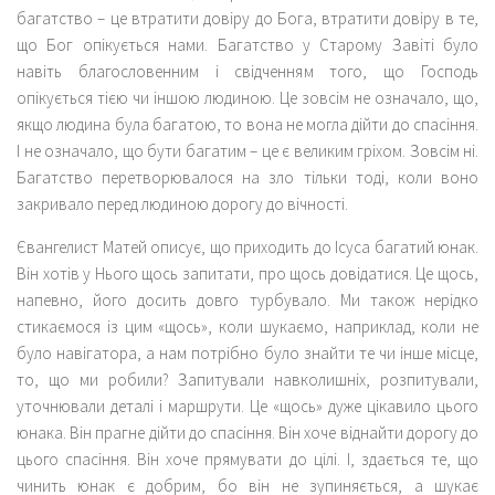
багатство – це втратити довіру до Бога, втратити довіру в те,
що Бог опікується нами. Багатство у Старому Завіті було
навіть благословенним і свідченням того, що Господь
опікується тією чи іншою людиною. Це зовсім не означало, що,
якщо людина була багатою, то вона не могла дійти до спасіння.
І не означало, що бути багатим – це є великим гріхом. Зовсім ні.
Багатство перетворювалося на зло тільки тоді, коли воно
закривало перед людиною дорогу до вічності.
Євангелист Матей описує, що приходить до Ісуса багатий юнак.
Він хотів у Нього щось запитати, про щось довідатися. Це щось,
напевно, його досить довго турбувало. Ми також нерідко
стикаємося із цим «щось», коли шукаємо, наприклад, коли не
було навігатора, а нам потрібно було знайти те чи інше місце,
то, що ми робили? Запитували навколишніх, розпитували,
уточнювали деталі і маршрути. Це «щось» дуже цікавило цього
юнака. Він прагне дійти до спасіння. Він хоче віднайти дорогу до
цього спасіння. Він хоче прямувати до цілі. І, здається те, що
чинить юнак є добрим, бо він не зупиняється, а шукає