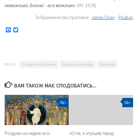
неможливо, Богові – все можливо»
(Мт. 19:26).
Зображення ілюстративне :
James Chan
–
Pixabay
Facebook
Twitter
Мітки:
12 неділя по Зісланню
Недільна проповідь
Проповіді
ВАМ ТАКОЖ МАЄ СПОДОБАТИСЬ...
0
0
Роздуми на неділю всіх
«Отче, я згрішив перед