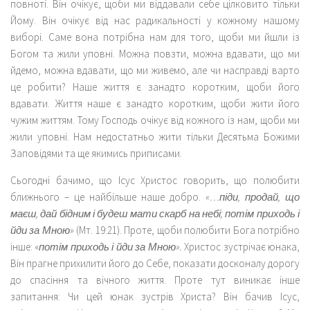
повноті. Він очікує, щоби ми віддавали себе цілковито тільки
Йому. Він очікує від нас радикальності у кожному нашому
виборі. Саме вона потрібна нам для того, щоби ми йшли із
Богом та жили уповні. Можна повзти, можна вдавати, що ми
йдемо, можна вдавати, що ми живемо, але чи насправді варто
це робити? Наше життя є занадто коротким, щоби його
вдавати. Життя наше є занадто коротким, щоби жити його
чужим життям. Тому Господь очікує від кожного із нам, щоби ми
жили уповні. Нам недостатньо жити тільки Десятьма Божими
Заповідями та ще якимись приписами.
Сьогодні бачимо, що Ісус Христос говорить, що полюбити
ближнього – це найбільше наше добро.
«…піди, продай, що
маєш, дай бідним і будеш мати скарб на небі; потім приходь і
йди за Мною»
(Мт. 19:21). Проте, щоби полюбити Бога потрібно
інше: «
потім приходь і йди за Мною».
Христос зустрічає юнака,
Він прагне прихилити його до Себе, показати досконалу дорогу
до спасіння та вічного життя. Проте тут виникає інше
запитання: Чи цей юнак зустрів Христа? Він бачив Ісус,