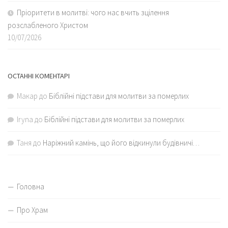
Пріоритети в молитві: чого нас вчить зцілення
розслабленого Христом
10/07/2026
ОСТАННІ КОМЕНТАРІ
Макар
до
Біблійні підстави для молитви за померлих
Iryna
до
Біблійні підстави для молитви за померлих
Таня
до
Наріжний камінь, що його відкинули будівничі…
Головна
Про Храм