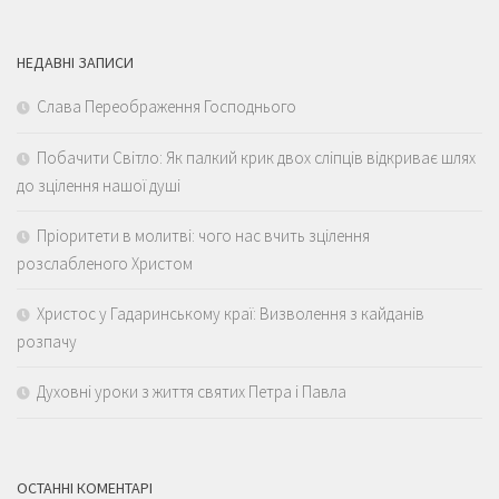
НЕДАВНІ ЗАПИСИ
Слава Переображення Господнього
Побачити Світло: Як палкий крик двох сліпців відкриває шлях
до зцілення нашої душі
Пріоритети в молитві: чого нас вчить зцілення
розслабленого Христом
Христос у Гадаринському краї: Визволення з кайданів
розпачу
Духовні уроки з життя святих Петра і Павла
ОСТАННІ КОМЕНТАРІ