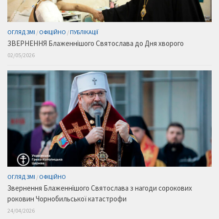
ОГЛЯД ЗМІ
/
ОФІЦІЙНО
/
ПУБЛІКАЦІЇ
ЗВЕРНЕННЯ Блаженнішого Святослава до Дня хворого
02/05/2026
ОГЛЯД ЗМІ
/
ОФІЦІЙНО
Звернення Блаженнішого Святослава з нагоди сорокових
роковин Чорнобильської катастрофи
24/04/2026