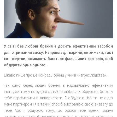
У світі без любові брехня є досить ефективним засобом
для отримання зиску. Наприклад, тварини, як хижаки, так і
їхні жертви, вживають багатьох фальшивих сигналів, щоб
обдурити одне одного.
Цікаво пише про це Конрад Лоренц у книзі «Регрес людства».
Так само серед людей брехня є надзвичайно ефективним
інструментом у побудові світу без любові. Я обдурюю, бо хочу
тебе перехитрити й використати. Я обдурюю, бо ти не є для
мене партнером і я в такий спосіб висловлюю свою зневагу до
тебе. Або я обдурюю тому, що боюся тебе. Брехня майже
завжди сигналізує й посилює наявність у людських стосунках