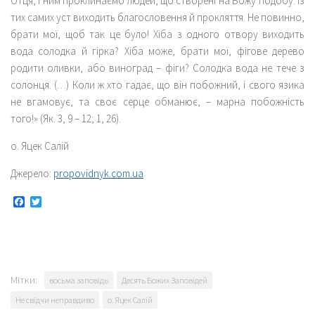
Отця, і ним проклинаємо людей, що створені на Божу подобу. Із
тих самих уст виходить благословення й прокляття. Не повинно,
брати мої, щоб так це було! Хіба з одного отвору виходить
вода солодка й гірка? Хіба може, брати мої, фігове дерево
родити оливки, або виноград – фіги? Солодка вода не тече з
солонця. (…) Коли ж хто гадає, що він побожний, і свого язика
не вгамовує, та своє серце обманює, – марна побожність
того!» (Як. 3, 9 – 12; 1, 26).
о. Яцек Салій
Джерело:
propovidnyk.com.ua
Facebook
Twitter
Мітки:
восьма заповідь
Десять Божих Заповідей
Не свідчи неправдиво
о. Яцек Салій