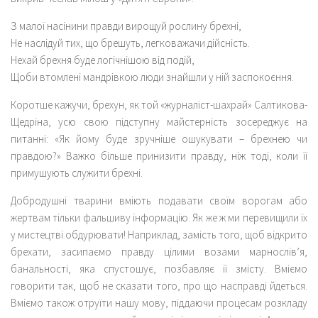
З малої насінини правди вирощуй рослину брехні,
Не наслідуй тих, що брешуть, легковажачи дійсність.
Нехай брехня буде логічнішою від подій,
Щоби втомлені мандрівкою люди знайшли у ній заспокоєння.
Коротше кажучи, брехун, як той «журналіст-шахрай» Салтикова-
Щедріна, усю свою підступну майстерність зосереджує на
питанні: «Як йому буде зручніше ошукувати – брехнею чи
правдою?» Важко більше принизити правду, ніж тоді, коли її
примушують служити брехні.
Добродушні тварини вміють подавати своїм ворогам або
жертвам тільки фальшиву інформацію. Як же ж ми перевищили їх
у мистецтві обдурювати! Наприклад, замість того, щоб відкрито
брехати, засипаємо правду цілими возами марнослів’я,
банальності, яка спустошує, позбавляє її змісту. Вміємо
говорити так, щоб не сказати того, про що насправді йдеться.
Вміємо також отруїти нашу мову, піддаючи процесам розкладу