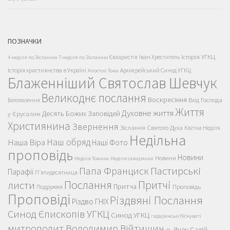
ПОЗНАЧКИ
Історія УГКЦ
Євхаристія
Іван Хреститель
4 неділя по Зісланню
7 неділя по Зісланню
Історія християнства в Україні
Архиєрейський Синод УГКЦ
Апостол Тома
Блаженніший Святослав Шевчук
Великоднє послання
Воскресіння
Вхід Господа
Богоявлення
Життя
Духовне життя
Десять Божих Заповідей
у Єрусалим
Християнина
Звернення
Зіслання Святого Духа
Квітна Неділя
Недільна
Наш обряд
Наша Віра
Наші Фото
проповідь
Новини
Новини
Неділя Томина
Неділя самарянки
Пастирські
Папа Франциск
Парафії
П'ятидесятниця
Послання
Притчі
листи
Притча
Проповідь
Подружжя
Проповіді
Різдвяні Послання
Різдво ГНІХ
Синод Єпископів УГКЦ
Синод УГКЦ
гадаринські біснуваті
митрополит Володимир Війтишин
о. Яцек Салій