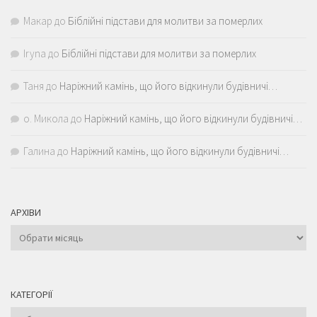
Макар
до
Біблійні підстави для молитви за померлих
Iryna
до
Біблійні підстави для молитви за померлих
Таня
до
Наріжний камінь, що його відкинули будівничі…
о. Микола
до
Наріжний камінь, що його відкинули будівничі…
Галина
до
Наріжний камінь, що його відкинули будівничі…
АРХІВИ
Архіви
КАТЕГОРІЇ
Категорії