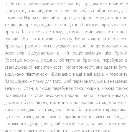
6. Ця сила також визволятиме нас від пут, які нам найважче
скинути, від тих кайданів, в які ми самі себе в глибині своєї душі
закували. Йдеться, звичайно, про пута брехні. Брехун знає про
те, що він бреше, людина ж, обплутана брехнею, вірить у свою
брехню. Так сталося не тому, що вона помилилася в пізнанні
правди або що її ввели в оману. Вона хоче вірити в свою
брехню, а разом з тим не усвідомлює собі, за допомогою яких
механізмів відбувається в ній раціоналізація цієї брехні.
Коротше кажучи, людина, обплутана брехнею, перебуває в
стані духовної непритомності. Непритомності, яка здатна бути
вишукано підступною. «Визнаємо наші малі вади, – говорить
Ларошфуко, – тільки для того, щоб переконати, що ми не маємо
великих». Стан, в якому перебуває така людина, можна також
розглядати як стан духовної параної, коли людина наказує
дійсності бути іншою, ніж вона є насправді. Отож, у комусь,
кого скривдила така людина, вона бачить свого кривдника,
суто егоїстичну корисливість сприймає як посвячення себе для
загального добра, вигідний спосіб життя називає жертвою,
може навіть жертвою для Христа. І в усе це свято вірить.