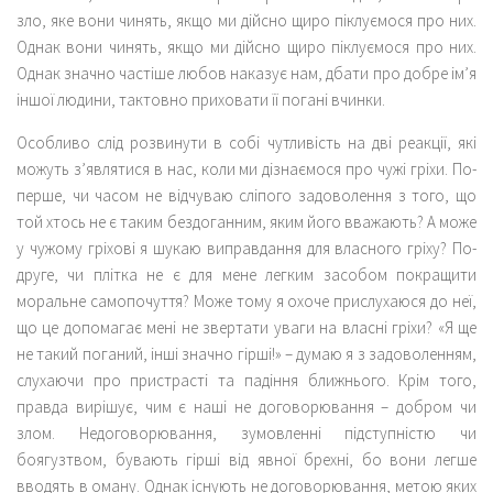
зло, яке вони чинять, якщо ми дійсно щиро піклуємося про них.
Однак вони чинять, якщо ми дійсно щиро піклуємося про них.
Однак значно частіше любов наказує нам, дбати про добре ім’я
іншої людини, тактовно приховати її погані вчинки.
Особливо слід розвинути в собі чутливість на дві реакції, які
можуть з’являтися в нас, коли ми дізнаємося про чужі гріхи. По-
перше, чи часом не відчуваю сліпого задоволення з того, що
той хтось не є таким бездоганним, яким його вважають? А може
у чужому гріхові я шукаю виправдання для власного гріху? По-
друге, чи плітка не є для мене легким засобом покращити
моральне самопочуття? Може тому я охоче прислухаюся до неї,
що це допомагає мені не звертати уваги на власні гріхи? «Я ще
не такий поганий, інші значно гірші!» – думаю я з задоволенням,
слухаючи про пристрасті та падіння ближнього. Крім того,
правда вирішує, чим є наші не договорювання – добром чи
злом. Недоговорювання, зумовленні підступністю чи
боягузтвом, бувають гірші від явної брехні, бо вони легше
вводять в оману. Однак існують не договорювання, метою яких