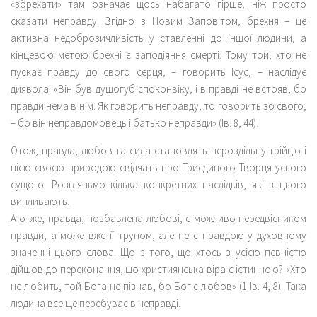
«збрехати» там означає щось набагато гірше, ніж просто
сказати неправду. Згідно з Новим Заповітом, брехня – це
активна недоброзичливість у ставленні до іншої людини, а
кінцевою метою брехні є заподіяння смерті. Тому той, хто не
пускає правду до свого серця, – говорить Ісус, – наслідує
диявола. «Він був душогуб споконвіку, і в правді не встояв, бо
правди нема в нім. Як говорить неправду, то говорить зо свого,
– бо він неправдомовець і батько неправди» (Ів. 8, 44).
Отож, правда, любов та сила становлять нероздільну трійцю і
цією своєю природою свідчать про Триєдиного Творця усього
сущого. Розгляньмо кілька конкретних наслідків, які з цього
випливають.
А отже, правда, позбавлена любові, є можливо передвісником
правди, а може вже її трупом, але не є правдою у духовному
значенні цього слова. Що з того, що хтось з усією певністю
дійшов до переконання, що християнська віра є істинною? «Хто
не любить, той Бога не пізнав, бо Бог є любов» (1 Ів. 4, 8). Така
людина все ще перебуває в неправді.