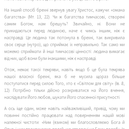
На інший спосіб брехні звернув увагу Христос, кажучи: «омана
багатства» (Мт. 13, 22). Чи ж багатства тимчасові, створені
самим Богом, нам брешуть? Звичайно, ні. Вони не
прикидаються перед людиною, наче є чимсь іншим, ніж є
насправді. Це людина так потонула в брехні, так викривила
своє серце (нутро), що сприймає їх неправильно. Так само ми
можемо сприймати й інші тимчасові цінності: людина вимагає
від них, щоб вони були інакшими, ніж є насправді.
Отож, немає такої темряви, навіть якщо б це була темрява
нашої власної брехні, яка б не мусила щораз більше
поступатися перед силою Того, хто є «Світлом для світу» (Ів. 8,
12). Потрібно тільки дійсно розкриватися на Його вчення,
наслідувати Його любов, шукати Його спасенної присутності.
А ось іще один, може навіть найважливіший, привід, чому ми
повинні постійно працювати над поверненням нашій мові
належної чистоти: «Ним (язиком) ми благословляємо Бога й