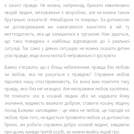
є захист правди. Не можна, наприклад, брехати невиліковно
хворій людині, легковажачи її хворобою, але не можна також
брутально сказати їй: «Незабаром ти помреш». За допомогою
не договорювання ми намагаємося захистити в ній ту
життєздатність, яка ще залишилася в організмі. Нам здається,
що така поведінка є найбільш відповідною до її реальної
ситуації. Так само у деяких ситуаціях не можна сказати дитині
усієї правди, якщо вона могла б неправильно її зрозуміти.
Важко з’ясувати, що є більш небезпечним: правда без любові
чи любов, яка не рахується з правдою? Справжня любов
підсилює нашу спостережливість, бо вона вміє помітити таку
правду, якої без неї не видно. Але несправжня любов засліплює.
Не помічати зла в коханій людині або не надавати йому
значення, видимість вважати добром, ставити кохану людину
понад Божими заповідями – це ніяка не любов, це пародія на
любов. Крім того, не вдасться проявляти любов за допомогою
брехні, ані робити справжнє добро коханій людині, завдаючи
при цьому кривди третій особі, чи чинячи якийсь інший гріх.