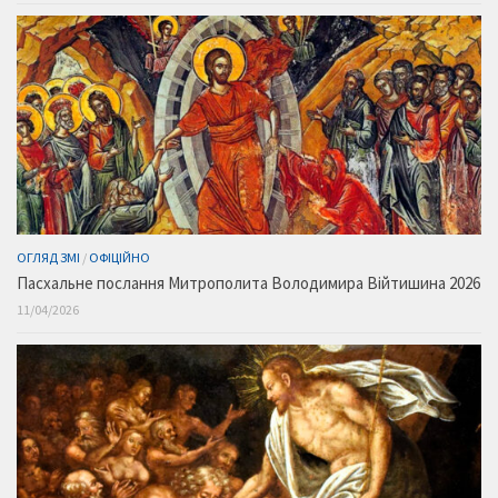
ОГЛЯД ЗМІ
/
ОФІЦІЙНО
Пасхальне послання Митрополита Володимира Війтишина 2026
11/04/2026