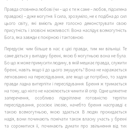
Правда сповнена любові (чи – що є те ж саме – любов, підсилена
правдою) – дуже могутня. Її сила, зрозуміло, не є подібна до сил
цього світу, які вміють дуже голосно демонструвати свою
присутність і зловісні можливості. Вона наслідує всемогутність
Бога, яка завжди є покірною і тактовною.
Передусім: чим більше в нас є цієї правди, тим ми вільніші. Те
саме діється у випадку брехні, якою б могутньою вона не була.
Бо що ж може примусити людину, в якій мешкає правда, служити
брехні, навіть якщо її до цього змушують? Вона не наражається
легковажно на переслідування, але якщо це потрібно, то задля
правди ладна витерпіти і переслідування. Брехня ж тримається
на тому, що ніхто не насмілюється чинити їй опір. Одне шляхетне
заперечення, особливо підкріплене готовністю терпіти
переслідування, розсіює ілюзію, начебто брехня насправді є
такою всемогутньою, якою здається. В людях прокидається
надія, вони починають помічати також власну участь у брехні
та соромитися її, починають думати про звільнення від тих