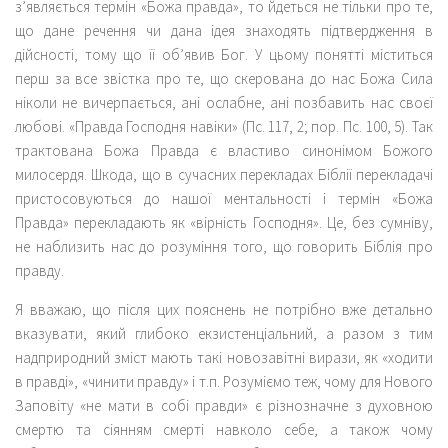
з’являється термін «Божа правда», то йдеться не тільки про те,
що дане речення чи дана ідея знаходять підтвердження в
дійсності, тому що її об’явив Бог. У цьому понятті міститься
перш за все звістка про те, що скерована до нас Божа Сила
ніколи не вичерпається, ані ослабне, ані позбавить нас своєї
любові. «Правда Господня навіки» (Пс. 117, 2; пор. Пс. 100, 5). Так
трактована Божа Правда є властиво синонімом Божого
милосердя. Шкода, що в сучасних перекладах Біблії перекладачі
пристосовуються до нашої ментальності і термін «Божа
Правда» перекладають як «вірність Господня». Це, без сумніву,
не наблизить нас до розуміння того, що говорить Біблія про
правду.
Я вважаю, що після цих пояснень не потрібно вже детально
вказувати, який глибоко екзистенціальний, а разом з тим
надприродний зміст мають такі новозавітні вирази, як «ходити
в правді», «чинити правду» і т.п. Розуміємо теж, чому для Нового
Заповіту «не мати в собі правди» є різнозначне з духовною
смертю та сіянням смерті навколо себе, а також чому