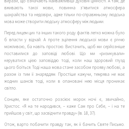
вирази, що означають найважливіші духовні цінності. А там, де
вживають такої мови, повинна з’явитися атмосфера
шахрайства та недовіри, адже тільки по-справжньому людська
мова може створити людську атмосферу між людьми.
Перед лицем цих та інших такого роду фактів легко можна було
б впасти у відчай. А проте зцілення людської мови є річчю
можливою, ба навіть простою. Вистачить, щоб ми серйозніше
поставилися до заповіді любові. Що ми «ризикували»
керуватися цією заповіддю тоді, коли наш здоровий глузд
цього боїться. Тоді наша мова стане засобом прояву любові, а
разом із тим її знаряддям. Простіше кажучи, темрява не має
жодних шансів тоді, коли в опановані нею місця проникає
світло.
Сонцем, яке остаточно розсіює морок ночі є, звичайно,
Христос. «Я на те народився, – каже Сам про Себе, – і на те
прийшов у світ, що засвідчити правду» (Ів. 18, 37).
Отож, варто побачити правду так, як її бачить Святе Письмо.