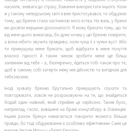
насилля, зневаги до страху, бажання використати іншого. Коли
ж у такому нелюдському світі я вже пристосувався, то обдурюю
тому, що брехня стала частинкою мого єства. На жаль, у брехні
ми досягли вершини досконалості. Я можу брехати тому, що ти
від мене цього вимагаєш, бо дуже хочеш у цю брехню повірити,
а вона нібито звучить правдиво, коли чуєш її з чужих вуст. Або
ти примушуєш мене брехати, щоб відібрати в мене почуття
власної гідності й таким чином зробити мене ще більш
залежним від тебе – а, безперечно, йдеться тобі також про те,
щоб в самому собі затерти межу між дійсністю та вигідною для
тебе ілюзією.
Іноді зухвалу брехню брутально примушують слухати та
повторювати, зовсім не розраховуючи на те, що знайдеться
бодай один наївний, який сприйме це серйозно. Таким було,
наприклад, гасло, вивішене на брамі концтабору в Освенцімі.
Іншим разом брехун намагається говорити якомога більше
правди, бо тоді обдурювання є особливо ефективним. Саме це
викрив Чеслав Мілош у «Дитяті Європи»: