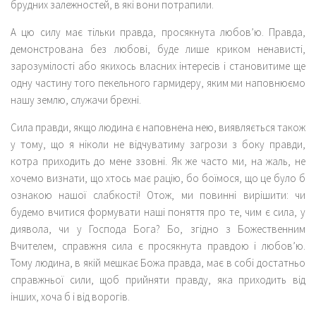
брудних залежностей, в які вони потрапили.
А цю силу має тільки правда, просякнута любов’ю. Правда,
демонстрована без любові, буде лише криком ненависті,
зарозумілості або якихось власних інтересів і становитиме ще
одну частину того пекельного гармидеру, яким ми наповнюємо
нашу землю, служачи брехні.
Сила правди, якщо людина є наповнена нею, виявляється також
у тому, що я ніколи не відчуватиму загрози з боку правди,
котра приходить до мене ззовні. Як же часто ми, на жаль, не
хочемо визнати, що хтось має рацію, бо боїмося, що це було б
ознакою нашої слабкості! Отож, ми повинні вирішити: чи
будемо вчитися формувати наші поняття про те, чим є сила, у
диявола, чи у Господа Бога? Бо, згідно з Божественним
Вчителем, справжня сила є просякнута правдою і любов’ю.
Тому людина, в якій мешкає Божа правда, має в собі достатньо
справжньої сили, щоб прийняти правду, яка приходить від
інших, хоча б і від ворогів.