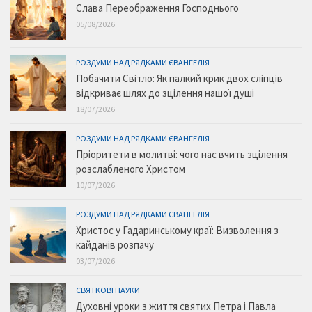
Слава Переображення Господнього
05/08/2026
РОЗДУМИ НАД РЯДКАМИ ЄВАНГЕЛІЯ
Побачити Світло: Як палкий крик двох сліпців
відкриває шлях до зцілення нашої душі
18/07/2026
РОЗДУМИ НАД РЯДКАМИ ЄВАНГЕЛІЯ
Пріоритети в молитві: чого нас вчить зцілення
розслабленого Христом
10/07/2026
РОЗДУМИ НАД РЯДКАМИ ЄВАНГЕЛІЯ
Христос у Гадаринському краї: Визволення з
кайданів розпачу
03/07/2026
СВЯТКОВІ НАУКИ
Духовні уроки з життя святих Петра і Павла