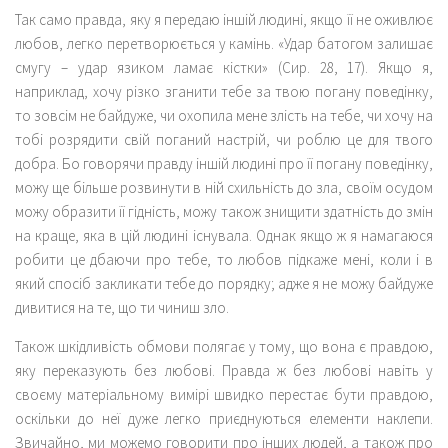
Так само правда, яку я передаю іншій людині, якщо її не оживлює
любов, легко перетворюється у камінь. «Удар батогом залишає
смугу – удар язиком ламає кістки» (Сир. 28, 17). Якщо я,
наприклад, хочу різко зганити тебе за твою погану поведінку,
то зовсім не байдуже, чи охопила мене злість на тебе, чи хочу на
тобі розрядити свій поганий настрій, чи роблю це для твого
добра. Бо говорячи правду іншій людині про її погану поведінку,
можу ще більше розвинути в ній схильність до зла, своїм осудом
можу образити її гідність, можу також знищити здатність до змін
на краще, яка в цій людині існувала. Однак якщо ж я намагаюся
робити це дбаючи про тебе, то любов підкаже мені, коли і в
який спосіб закликати тебе до порядку; адже я не можу байдуже
дивитися на те, що ти чиниш зло.
Також шкідливість обмови полягає у тому, що вона є правдою,
яку переказують без любові. Правда ж без любові навіть у
своєму матеріальному вимірі швидко перестає бути правдою,
оскільки до неї дуже легко приєднуються елементи наклепи.
Звичайно, ми можемо говорити про інших людей, а також про