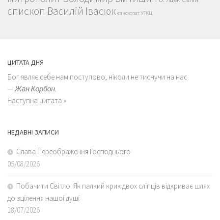
єпископ Василій Івасюк
єпископат УГКЦ
ЦИТАТА ДНЯ
Бог являє себе нам поступово, ніколи не тиснучи на нас
—
Жан Корбон.
Наступна цитата »
НЕДАВНІ ЗАПИСИ
Слава Переображення Господнього
05/08/2026
Побачити Світло: Як палкий крик двох сліпців відкриває шлях
до зцілення нашої душі
18/07/2026