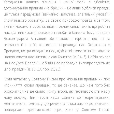
Узгодження нашого пізнання і нашої мови з дійсністю,
дотримування правила «не бреши» – це лише відблиск правди,
це тільки передумова (звичайно, важлива, але тільки умова) її
сприятливого розвитку. За своєю природою правда є світлом,
яке ми носимо в собі, світлом, повним сили, таким, що робить
нас здатними жити праведно та любити ближніх. Тому правда є
Божим даром. А нашим обов’язком є турбота про неї та
плекання її в собі, хоч вона і перевищує нас. Остаточно ж
Правдою, котра входить в нас, щоб освітлювати наші шляхи та
наповнювати нас життям, є сам Христос (Ів. 14, 6). Це Він зсилає
на нас Духа Правди, щоб він нас провадив і «попровадить до
цілої правди» (Ів. 16, 13; пор. 15, 26).
Коли читаємо у Святому Письмі про «пізнання правди» чи про
«прийняття слова правди», то це означає, що нам потрібно
розкритися на це світло і силу згори, які перетворюють нас у
нову людину. Тим часом наша схильна до теоретизування
ментальність помічає у цих реченнях тільки заклик до визнання
правдивості християнської віри. Коли у Святому Письмі