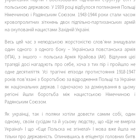
польською державою. У 1939 році відбулося поглинання Польщі
Німеччиною і Радянським Союзом. 1943-1944 роки стали часом
кровопролитних зіткнень двох підпільно-партизанських армій
на окупованій нацистами Західній Україні.
Весь цей час з нелюдською жорстокістю слов’яни знищували
один одного: з одного боку – Українська повстанська армія
(УПА), з іншого – польська Армія Крайова (АК). Відлуння цієї
трагедії досі нагадують про себе, хоча з тих пір і пройшло не
одне десятиліття. Усі трагічні епізоди протистояння 1918-1947
років пов’язані з боротьбою за відродження Польщі та України
як національних держав. І одночасно за домінування в цьому
регіоні йшли боротьба між нацистською Німеччиною і
Радянським Союзом.
Як українці, так і поляки хотіли довести самим собі, один
одному, своїм сусідам та й усьому людству, що «Ще не вмерла
Україна!» І що «Єще Польска нє згінела!» І мова вже йшла не
тільки про державність. Опинившись в епіцентрі головних битв