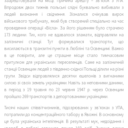
заарештовували на місці. Причина арешту – зв’язок з УПА.
Впродовж двох тижнів польські слідчі буквально вибивали з
людей визнання і свідчення. Зізналися очікував вирок
військового трибуналу, який був створений спеціально на час
проведення операції «Вісла». За його рішенням було страчено
173 людини. Тих, кого не вдавалося зламати, відправляли на
залізничні станції. Тут формувалися транспорти, що
висилаються в транзитні пункти в Любліні та Освенцимі. Важко
в це повірити, але це страшне місце стало тимчасовим
притулком для українських переселенців. Саме на залізничній
станції Освенцим людей з південно-східної Польщі ділили на різні
групи. Звідси відправлялися десятки ешелонів з вигнаними
силою зі своїх земель українцями. Навіть за неповними даними,
в період з 19 травня по 23 червня 1947 р. через Освенцим
пройшло 269 транспортів з депортованими українцями.
Тисячі наших співвітчизників, підозрюваних у зв’язках з УПА,
потрапили до концентраційного табору в Явожні. В основному
це була українська інтелігенція. В результаті мук, недоїдання і