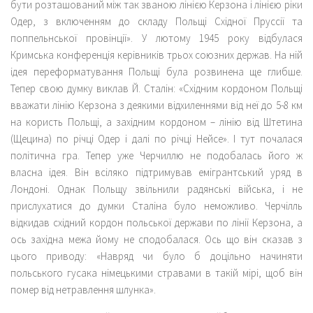
бути розташований між так званою лінією Керзона і лінією ріки
Одер, з включенням до складу Польщі Східної Пруссії та
поппельнської провінції». У лютому 1945 року відбулася
Кримська конференція керівників трьох союзних держав. На ній
ідея переформатування Польщі була розвинена ще глибше.
Тепер свою думку виклав Й. Сталін: «Східним кордоном Польщі
вважати лінію Керзона з деякими відхиленнями від неї до 5-8 км
на користь Польщі, а західним кордоном – лінію від Штетина
(Щецина) по річці Одер і далі по річці Нейсе». І тут почалася
політична гра. Тепер уже Черчиллю не подобалась його ж
власна ідея. Він всіляко підтримував емігрантський уряд в
Лондоні. Однак Польщу звільнили радянські війська, і не
прислухатися до думки Сталіна було неможливо. Черчілль
відкидав східний кордон польської держави по лінії Керзона, а
ось західна межа йому не сподобалася. Ось що він сказав з
цього приводу: «Навряд чи було б доцільно начиняти
польського гусака німецькими стравами в такій мірі, щоб він
помер від нетравлення шлунка».