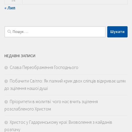
« Лип
Пошук:
НЕДАВНІ ЗАПИСИ
Слава Переображення Господнього
Побачити Світло: Як палкий крик двох сліпців відкриває шлях
до зцілення нашої душі
Пріоритети в молитві: чого нас вчить зцілення
розслабленого Христом
Христос у Гадаринському краї: Визволення з кайданів
розпачу