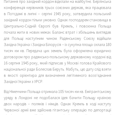
Питання про західний кордон відклали на майбутнє. Берлінська
конференція керівників трьох союзних держав, яка працювала
в Потсдамі в липні – серпні 1945 року, затвердила польський
західний кордон тільки умовно. Однак господарем становища в
Центрально-Східній Європі був Кремль, і повоєнна Польща
почала жити в нових межах. Баланс втрат і збільшень виглядав
для Польщі наступним чином. Радянському Союзу відійшли
Західна Україна і Західна Білорусія – їх сукупна площа склала 180
тисяч км кв. Передача цих земель була оформлена юридично
договором про радянсько-польському державному кордоні від
16 серпня 1945 року, який підписав у Москві голова Крайового
національної ради Болеслав Беруть. Мабуть, цю дату слід взяти
в якості орієнтира для визначення легітимного возз’єднання
Західної України з УРСР.
Від Німеччини Польща отримала 105 тисяч км кв. Емігрантському
уряду в Лондоні не подобалася ідея бачити Польщу країною
двох народів – поляків і німців. Однак Кремль в ході наступу
Червоної армії вже здійснив гігантську операцію по депортації