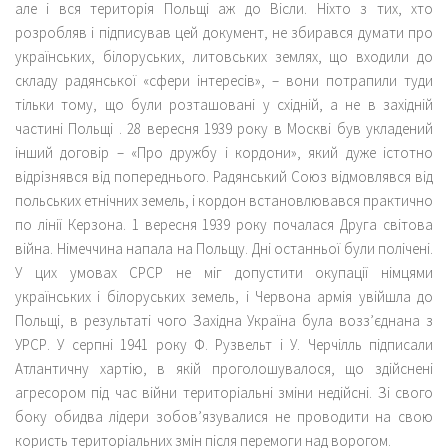
але і вся територія Польщі аж до Вісли. Ніхто з тих, хто
розробляв і підписував цей документ, не збирався думати про
українських, білоруських, литовських землях, що входили до
складу радянської «сфери інтересів», – вони потрапили туди
тільки тому, що були розташовані у східній, а не в західній
частині Польщі . 28 вересня 1939 року в Москві був укладений
інший договір – «Про дружбу і кордони», який дуже істотно
відрізнявся від попереднього. Радянський Союз відмовлявся від
польських етнічних земель, і кордон встановлювався практично
по лінії Керзона. 1 вересня 1939 року почалася Друга світова
війна. Німеччина напала на Польщу. Дні останньої були полічені.
У цих умовах СРСР не міг допустити окупації німцями
українських і білоруських земель, і Червона армія увійшла до
Польщі, в результаті чого Західна Україна була возз’єднана з
УРСР. У серпні 1941 року Ф. Рузвельт і У. Черчілль підписали
Атлантичну хартію, в якій проголошувалося, що здійснені
агресором під час війни територіальні зміни недійсні. Зі свого
боку обидва лідери зобов’язувалися не проводити на свою
користь територіальних змін після перемоги над ворогом.