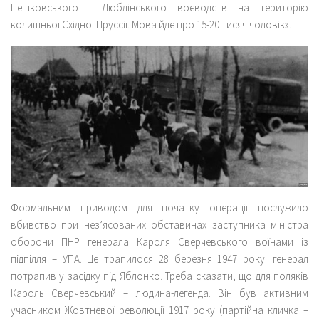
Пешковського і Люблінського воєводств на територію
колишньої Східної Пруссії. Мова йде про 15-20 тисяч чоловік».
Формальним приводом для початку операції послужило
вбивство при нез’ясованих обставинах заступника міністра
оборони ПНР генерала Кароля Сверчевського воїнами із
підпілля – УПА. Це трапилося 28 березня 1947 року: генерал
потрапив у засідку під Яблонко. Треба сказати, що для поляків
Кароль Сверчевський – людина-легенда. Він був активним
учасником Жовтневої революції 1917 року (партійна кличка –