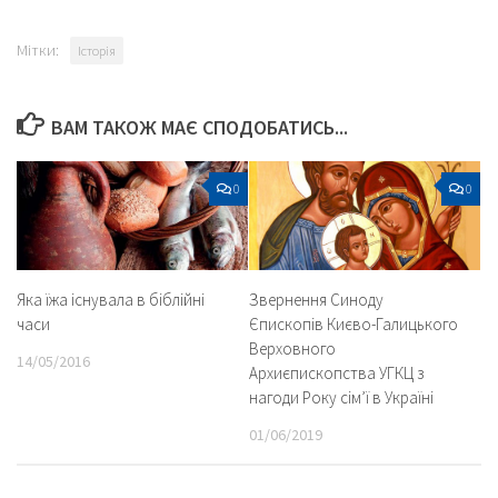
Мітки:
Історія
ВАМ ТАКОЖ МАЄ СПОДОБАТИСЬ...
0
0
Яка їжа існувала в біблійні
Звернення Синоду
часи
Єпископів Києво-Галицького
Верховного
14/05/2016
Архиєпископства УГКЦ з
нагоди Року сім’ї в Україні
01/06/2019