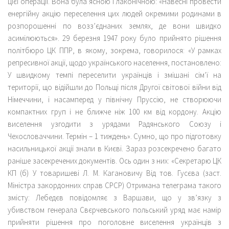
цієї операції. Вона була ясною і лаконічною: «Навесні провести
енергійну акцію переселення цих людей окремими родинами в
розпорошенні по возз’єднаних землях, де вони швидко
асимілюються». 29 березня 1947 року було прийнято рішення
політбюро ЦК ППР, в якому, зокрема, говорилося: «У рамках
репресивної акції, щодо українського населення, постановлено:
У швидкому темпі переселити українців і змішані сім’ї на
території, що відійшли до Польщі після Другої світової війни від
Німеччини, і насамперед у північну Пруссію, не створюючи
компактних груп і не ближче ніж 100 км від кордону. Акцію
виселення узгодити з урядами Радянського Союзу і
Чехословаччини. Термін – 1 тиждень». Сумно, що про підготовку
насильницької акції знали в Києві. Зараз розсекречено багато
раніше засекречених документів. Ось один з них: «Секретарю ЦК
КП (б) У товаришеві Л. М. Кагановичу Від тов. Гусєва (заст.
Міністра закордонних справ СРСР) Отримана телеграма такого
змісту: Лебедєв повідомляє з Варшави, що у зв’язку з
убивством генерала Свєрчевського польський уряд має намір
прийняти рішення про поголовне виселення українців з