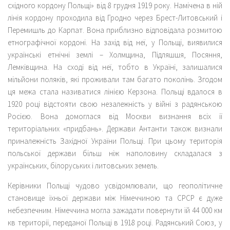
східного кордону Польщі» від 8 грудня 1919 року. Намічена в ній
лінія кордону проходила від Гродно через Брест-Литовський і
Перемишль до Карпат. Вона приблизно відповідала розмитою
етнографічної кордоні. На захід від неї, у Польщі, виявилися
українські етнічні землі – Холмщина, Підляшшя, Посяння,
Лемківщина. На сході від неї, тобто в Україні, залишалися
мільйони поляків, які проживали там багато поколінь. Згодом
ця межа стала називатися лінією Керзона. Польщі вдалося в
1920 році відстояти свою незалежність у війні з радянською
Росією. Вона домоглася від Москви визнання всіх її
територіальних «придбань». Держави Антанти також визнали
приналежність Західної України Польщі. При цьому територія
польської держави більш ніж наполовину складалася з
українських, білоруських і литовських земель.
Керівники Польщі чудово усвідомлювали, що геополітичне
становище їхньої держави між Німеччиною та СРСР є дуже
небезпечним. Німеччина могла зажадати повернути їй 44 000 км
кв території, переданої Польщі в 1918 році. Радянський Союз, у