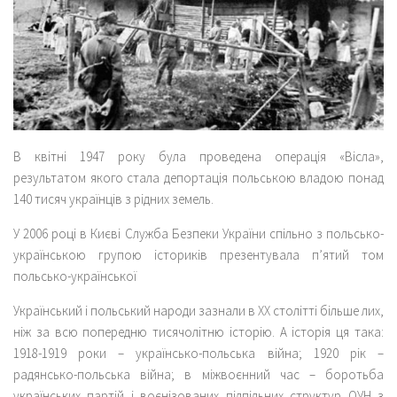
В квітні 1947 року була проведена операція «Вісла»,
результатом якого стала депортація польською владою понад
140 тисяч українців з рідних земель.
У 2006 році в Києві Служба Безпеки України спільно з польсько-
українською групою істориків презентувала п’ятий том
польсько-української
Український і польський народи зазнали в XX столітті більше лих,
ніж за всю попередню тисячолітню історію. А історія ця така:
1918-1919 роки – українсько-польська війна; 1920 рік –
радянсько-польська війна; в міжвоєнний час – боротьба
українських партій і воєнізованих підпільних структур ОУН з