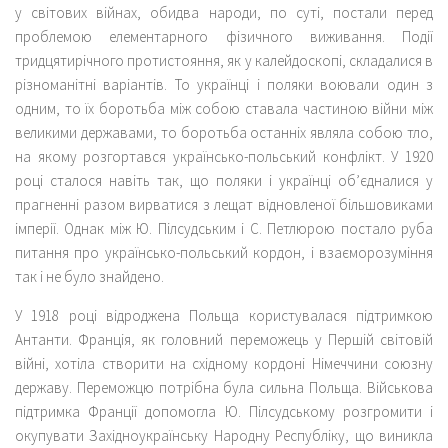
у світових війнах, обидва народи, по суті, постали перед
проблемою елементарного фізичного виживання. Події
тридцятирічного протистояння, як у калейдоскопі, складалися в
різноманітні варіантів. То українці і поляки воювали один з
одним, то їх боротьба між собою ставала частиною війни між
великими державами, то боротьба останніх являла собою тло,
на якому розгортався українсько-польський конфлікт. У 1920
році сталося навіть так, що поляки і українці об’єдналися у
прагненні разом вирватися з лещат відновленої більшовиками
імперії. Однак між Ю. Пілсудським і С. Петлюрою постало руба
питання про українсько-польський кордон, і взаєморозуміння
так і не було знайдено.
У 1918 році відроджена Польща користувалася підтримкою
Антанти. Франція, як головний переможець у Першій світовій
війні, хотіла створити на східному кордоні Німеччини союзну
державу. Переможцю потрібна була сильна Польща. Військова
підтримка Франції допомогла Ю. Пілсудському розгромити і
окупувати Західноукраїнську Народну Республіку, що виникла