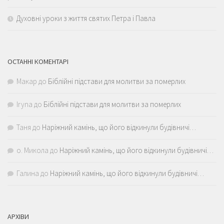
Духовні уроки з життя святих Петра і Павла
ОСТАННІ КОМЕНТАРІ
Макар
до
Біблійні підстави для молитви за померлих
Iryna
до
Біблійні підстави для молитви за померлих
Таня
до
Наріжний камінь, що його відкинули будівничі…
о. Микола
до
Наріжний камінь, що його відкинули будівничі…
Галина
до
Наріжний камінь, що його відкинули будівничі…
АРХІВИ