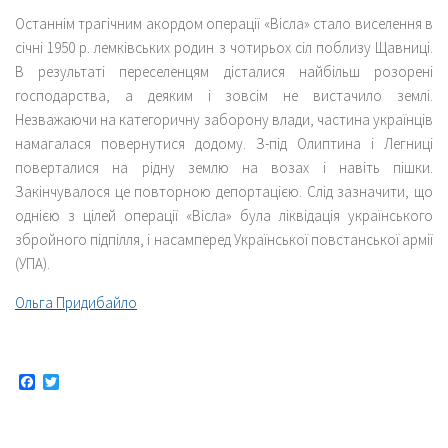
Останнім трагічним акордом операції «Вісла» стало виселення в
січні 1950 р. лемківських родин з чотирьох сіл поблизу Щавниці.
В результаті переселенцям дісталися найбільш розорені
господарства, а деяким і зовсім не вистачило землі.
Незважаючи на категоричну заборону влади, частина українців
намагалася повернутися додому. З-під Олиптина і Легниці
поверталися на рідну землю на возах і навіть пішки.
Закінчувалося це повторною депортацією. Слід зазначити, що
однією з цілей операції «Вісла» була ліквідація українського
збройного підпілля, і насамперед Української повстанської армії
(УПА).
Ольга Придибайло
Facebook
Twitter