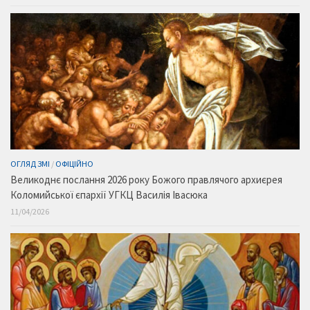
ОГЛЯД ЗМІ
/
ОФІЦІЙНО
Великоднє послання 2026 року Божого правлячого архиєрея
Коломийської єпархії УГКЦ Василія Івасюка
11/04/2026