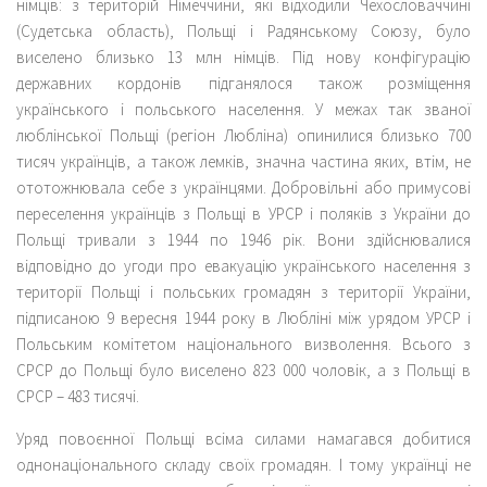
німців: з територій Німеччини, які відходили Чехословаччині
(Судетська область), Польщі і Радянському Союзу, було
виселено близько 13 млн німців. Під нову конфігурацію
державних кордонів підганялося також розміщення
українського і польського населення. У межах так званої
люблінської Польщі (регіон Любліна) опинилися близько 700
тисяч українців, а також лемків, значна частина яких, втім, не
ототожнювала себе з українцями. Добровільні або примусові
переселення українців з Польщі в УРСР і поляків з України до
Польщі тривали з 1944 по 1946 рік. Вони здійснювалися
відповідно до угоди про евакуацію українського населення з
території Польщі і польських громадян з території України,
підписаною 9 вересня 1944 року в Любліні між урядом УРСР і
Польським комітетом національного визволення. Всього з
СРСР до Польщі було виселено 823 000 чоловік, а з Польщі в
СРСР – 483 тисячі.
Уряд повоєнної Польщі всіма силами намагався добитися
однонаціонального складу своїх громадян. І тому українці не