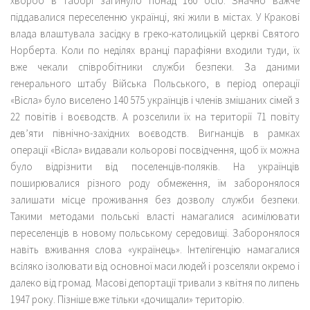
хвороб в таборі загинуло понад 160 осіб. Значно важче
піддавалися переселенню українці, які жили в містах. У Кракові
влада влаштувала засідку в греко-католицькій церкві Святого
Норберта. Коли по неділях вранці парафіяни входили туди, їх
вже чекали співробітники служби безпеки. За даними
генерального штабу Війська Польського, в період операції
«Вісла» було виселено 140 575 українців і членів змішаних сімей з
22 повітів і воєводств. А розселили їх на території 71 повіту
дев’яти північно-західних воєводств. Вигнанців в рамках
операції «Вісла» видавали кольорові посвідчення, щоб їх можна
було відрізнити від поселенців-поляків. На українців
поширювалися різного роду обмеження, їм заборонялося
залишати місце проживання без дозволу служби безпеки.
Такими методами польські власті намагалися асимілювати
переселенців в новому польському середовищі. Заборонялося
навіть вживання слова «українець». Інтелігенцію намагалися
всіляко ізолювати від основної маси людей і розселяли окремо і
далеко від громад. Масові депортації тривали з квітня по липень
1947 року. Пізніше вже тільки «дочищали» територію.