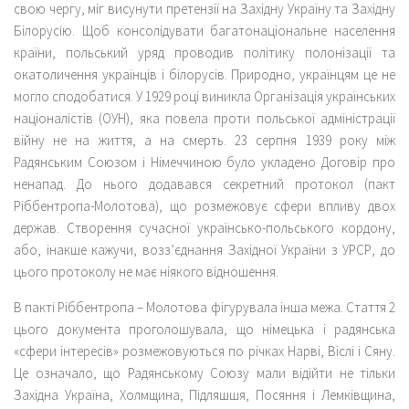
свою чергу, міг висунути претензії на Західну Україну та Західну
Білорусію. Щоб консолідувати багатонаціональне населення
країни, польський уряд проводив політику полонізації та
окатоличення українців і білорусів. Природно, українцям це не
могло сподобатися. У 1929 році виникла Організація українських
націоналістів (ОУН), яка повела проти польської адміністрації
війну не на життя, а на смерть. 23 серпня 1939 року між
Радянським Союзом і Німеччиною було укладено Договір про
ненапад. До нього додавався секретний протокол (пакт
Ріббентропа-Молотова), що розмежовує сфери впливу двох
держав. Створення сучасної українсько-польського кордону,
або, інакше кажучи, возз’єднання Західної України з УРСР, до
цього протоколу не має ніякого відношення.
В пакті Ріббентропа – Молотова фігурувала інша межа. Стаття 2
цього документа проголошувала, що німецька і радянська
«сфери інтересів» розмежовуються по річках Нарві, Віслі і Сяну.
Це означало, що Радянському Союзу мали відійти не тільки
Західна Україна, Холмщина, Підляшшя, Посяння і Лемківщина,