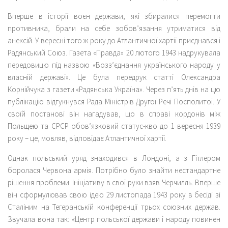
Вперше в історії воєн держави, які збиралися перемогти
противника, брали на себе зобов’язання утриматися від
анексій. У вересні того ж року до Атлантичної хартії приєднався і
Радянський Союз. Газета «Правда» 20 лютого 1943 надрукувала
передовицю під назвою «Возз’єднання українського народу у
власній державі». Це була передрук статті Олександра
Корнійчука з газети «Радянська Україна». Через п’ять днів на цю
публікацію відгукнувся Рада Міністрів Другої Речі Посполитої. У
своїй постанові він нагадував, що в справі кордонів між
Польщею та СРСР обов’язковий статус-кво до 1 вересня 1939
року – це, мовляв, відповідає Атлантичної хартії.
Однак польський уряд знаходився в Лондоні, а з Гітлером
боролася Червона армія. Потрібно було знайти нестандартне
рішення проблеми. Ініціативу в свої руки взяв Черчилль. Вперше
він сформулював свою ідею 29 листопада 1943 року в бесіді зі
Сталіним на Тегеранській конференції трьох союзних держав.
Звучала вона так: «Центр польської держави і народу повинен