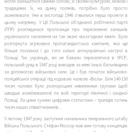
могли залишатися самими собою, зі своїми культурою, мовою і
традиціями. Їх, на думку поляків, потрібно було просто
асимілювати. Уже в листопаді 1946 з’явилися перші проекти в
цьому напрямку. У ЦК Польської об’єднаної робітничої партії
(ППР) розглядалася пропозиція про переселення залишків
українського населення на так звані «возз’єднані землі». Була
розгорнута агресивна пропагандистська кампанія, яка ще
більше посилила і до того сильні антиукраїнські настрої в
Польщі. Тих українців, які не бажали переселятися в УРСР,
польський уряд в 1947 році виводив за межі їхньої батьківщини
за допомогою військової сили. Це і був початок військово-
поліцейської операції під кодовою назвою «Вісла». Біля 140-150
тисяч чоловік були розпорошені невеликими групами (щоб
швидше асимілювалися) по всій території північної і західної
Польщі. За цими сухими цифрами статистики – трагедія сотень
тисяч наших співвітчизників…
У лютому 1947 року заступник начальника генерального штабу
Війська Польського Стефан Моссор мав вже готову концепцію