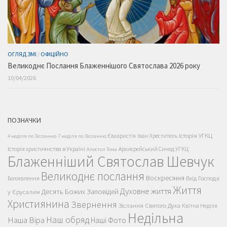
ОГЛЯД ЗМІ
/
ОФІЦІЙНО
Великоднє Послання Блаженнішого Святослава 2026 року
10/04/2026
ПОЗНАЧКИ
Історія УГКЦ
Євхаристія
Іван Хреститель
4 неділя по Зісланню
7 неділя по Зісланню
Історія християнства в Україні
Архиєрейський Синод УГКЦ
Апостол Тома
Блаженніший Святослав Шевчук
Великоднє послання
Воскресіння
Вхід Господа
Богоявлення
Життя
Духовне життя
Десять Божих Заповідей
у Єрусалим
Християнина
Звернення
Зіслання Святого Духа
Квітна Неділя
Недільна
Наш обряд
Наша Віра
Наші Фото