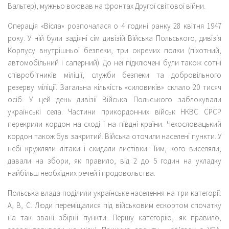
Вальтер), мужньо воював на фронтах Другої світової війни.
Операція «Вісла» розпочалася о 4 годині ранку 28 квітня 1947
року. У ній були задіяні сім дивізій Війська Польського, дивізія
Корпусу внутрішньої безпеки, три окремих полки (піхотний,
автомобільний і саперний). До неї підключені були також сотні
співробітників міліції, служби безпеки та добровільного
резерву міліції. Загальна кількість «силовиків» склало 20 тисяч
осіб. У цей день дивізії Війська Польського заблокували
українські села. Частини прикордонних військ НКВС СРСР
перекрили кордон на сході і на півдні країни. Чехословацький
кордон також був закритий. Війська оточили населені пункти. У
небі кружляли літаки і скидали листівки. Тим, кого виселяли,
давали на збори, як правило, від 2 до 5 годин на укладку
найбільш необхідних речей і продовольства.
Польська влада поділили українське населення на три категорії:
А, В, С. Люди переміщалися під військовим ескортом спочатку
на так звані збірні пункти. Першу категорію, як правило,