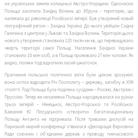
на українських землях колишньої Австро-Угорщини. Одночасно
Польща захопила Західну Волинь до Збруча – територію, що
належала до революції Російської імперії. Був утворений новий
географічний регіон – Західна Україна. До нього увійшли Східна
Галичина з центром у Львові та Західна Волинь. Територія цього
нового утворення становила 120 тисяч км кв, що перевищувало
чверть території самої Польщі. Населення Західної України
становило 10 млн осіб, а в Польщі проживало 27 млн чоловік. Як
видно, поляки тоді відхопили ласий шматочок.
Прагнення польської політичної еліти були цілком зрозумілі:
вона хотіла відродити Річ Посполиту – державу, загиблу в XVIII
столітті. Тоді Польща була поділена сусідами – Росією, Австрією і
Пруссією. Тепер же незалежна Польща народжувалася на руїнах
трьох імперій – Німецької, Австро-Угорської та Російської.
Бажання Ю. Пілсудського «створити» багатонаціональну
Польщу Антанта не підтримала. Після тривалих дискусій на
Паризькій мирній конференції з’явилася «Декларація Верховної
Ради союзних і об’єднаних держав з приводу тимчасового