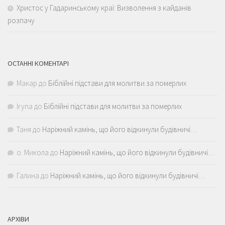
Христос у Гадаринському краї: Визволення з кайданів
розпачу
ОСТАННІ КОМЕНТАРІ
Макар
до
Біблійні підстави для молитви за померлих
Iryna
до
Біблійні підстави для молитви за померлих
Таня
до
Наріжний камінь, що його відкинули будівничі…
о. Микола
до
Наріжний камінь, що його відкинули будівничі…
Галина
до
Наріжний камінь, що його відкинули будівничі…
АРХІВИ