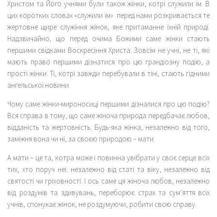
Христом та Його учнями були також жінки, котрі служили їм. В
цих коротких словах «служили їм» перед нами розкривається те
жертовне щире служіння жінок, яке притаманне їхній природі.
Надзвичайно, що перед очима Божими саме жінки стають
першими свідками Воскресіння Христа. Зовсім не учні, не ті, які
мають право першими дізнатися про цю грандіозну подію, а
прості жінки. Ті, котрі завжди перебували в тіні, стають гідними
ангельської новини.
Чому саме жінки-мироносиці першими дізналися про цю подію?
Вся справа в тому, що саме жіноча природа передбачає любов,
відданість та жертовність. Будь-яка жінка, незалежно від того,
заміжня вона чи ні, за своєю природою – мати.
А мати – це та, котра може і повинна увібрати у своє серце всіх
тих, хто поруч неї: незалежно від статі та віку, незалежно від
святості чи гріховності. І ось саме ця жіноча любов, незалежно
від роздумів та здивувань, переборює страх та сум’яття всіх
учнів, спонукає жінок, не роздумуючи, робити свою справу.