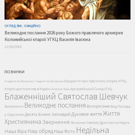
ОГЛЯД ЗМІ
/
ОФІЦІЙНО
Великоднє послання 2026 року Божого правлячого архиєрея
Коломийської єпархії УГКЦ Василія Івасюка
11/04/2026
ПОЗНАЧКИ
Історія УГКЦ
Євхаристія
Іван Хреститель
4 неділя по Зісланню
7 неділя по Зісланню
Історія християнства в Україні
Архиєрейський Синод УГКЦ
Апостол Тома
Блаженніший Святослав Шевчук
Великоднє послання
Воскресіння
Вхід Господа
Богоявлення
Життя
Духовне життя
Десять Божих Заповідей
у Єрусалим
Християнина
Звернення
Зіслання Святого Духа
Квітна Неділя
Недільна
Наш обряд
Наша Віра
Наші Фото