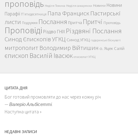
проповідь
Новини
Новини
Неділя Томина
Неділя самарянки
Пастирські
Папа Франциск
Парафії
П'ятидесятниця
Послання
Притчі
листи
Притча
Проповідь
Подружжя
Проповіді
Різдвяні Послання
Різдво ГНІХ
Синод Єпископів УГКЦ
Синод УГКЦ
гадаринські біснуваті
митрополит Володимир Війтишин
о. Яцек Салій
єпископ Василій Івасюк
єпископат УГКЦ
ЦИТАТА ДНЯ
Бог готовий промовляти до нас через кожну річ
—
Валеріо Альбісетті.
Наступна цитата »
НЕДАВНІ ЗАПИСИ