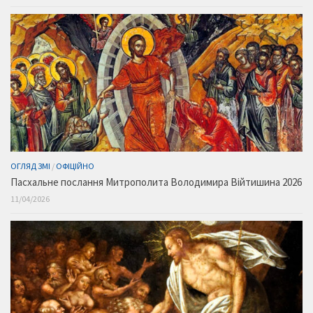
ОГЛЯД ЗМІ
/
ОФІЦІЙНО
Пасхальне послання Митрополита Володимира Війтишина 2026
11/04/2026