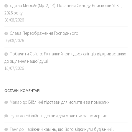
«Іди за Мною!» (Мр. 2, 14). Послання Синоду Єпископів УГКЦ
2026 року
08/08/2026
Слава Переображення Господнього
05/08/2026
Побачити Світло: Як палкий крик двох сліпців відкриває шлях
до зцілення нашої душі
18/07/2026
ОСТАННІ КОМЕНТАРІ
Макар
до
Біблійні підстави для молитви за померлих
Iryna
до
Біблійні підстави для молитви за померлих
Таня
до
Наріжний камінь, що його відкинули будівничі…