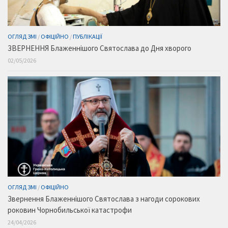
ОГЛЯД ЗМІ
/
ОФІЦІЙНО
/
ПУБЛІКАЦІЇ
ЗВЕРНЕННЯ Блаженнішого Святослава до Дня хворого
02/05/2026
ОГЛЯД ЗМІ
/
ОФІЦІЙНО
Звернення Блаженнішого Святослава з нагоди сорокових
роковин Чорнобильської катастрофи
24/04/2026