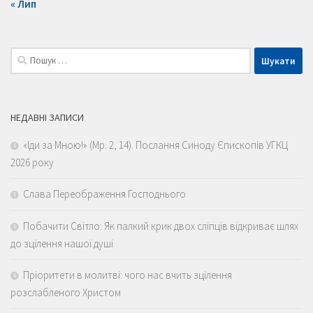
« Лип
Пошук:
НЕДАВНІ ЗАПИСИ
«Іди за Мною!» (Мр. 2, 14). Послання Синоду Єпископів УГКЦ
2026 року
Слава Переображення Господнього
Побачити Світло: Як палкий крик двох сліпців відкриває шлях
до зцілення нашої душі
Пріоритети в молитві: чого нас вчить зцілення
розслабленого Христом