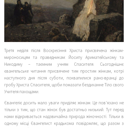
Третя неділя після Воскресіння Христа присвячена жінкам-
мироносицям та праведникам: Йосипу Ариматейському та
Никодиму – таємним учням Спасителя. Сьогоднішнє
євангельське читання присвячене тим простим жінкам, котрі
наступного дня після суботи, поквапилися рано-вранці до
гробу Христа Спасителя, щоби помазати бездиханне Тіло свого
Учителя пахощами.
Євангеліє досить мало уваги приділяє жінкам. Це пов’язано не
тільки з тим, що стан жінок був достатньо низький. Тут перед
нами відкривається надзвичайна природа жіночності. Тільки в
одному місці Євангелист крадькома повідомляє, що разом з