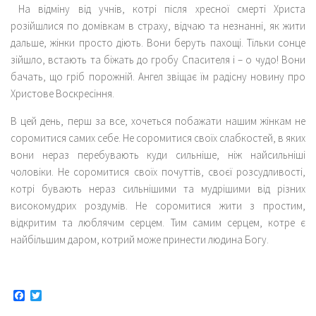
На відміну від учнів, котрі після хресної смерті Христа
розійшлися по домівкам в страху, відчаю та незнанні, як жити
дальше, жінки просто діють. Вони беруть пахощі. Тільки сонце
зійшло, встають та біжать до гробу Спасителя і – о чудо! Вони
бачать, що гріб порожній. Ангел звіщає їм радісну новину про
Христове Воскресіння.
В цей день, перш за все, хочеться побажати нашим жінкам не
соромитися самих себе. Не соромитися своїх слабкостей, в яких
вони нераз перебувають куди сильніше, ніж найсильніші
чоловіки. Не соромитися своїх почуттів, своєї розсудливості,
котрі бувають нераз сильнішими та мудрішими від різних
високомудрих роздумів. Не соромитися жити з простим,
відкритим та люблячим серцем. Тим самим серцем, котре є
найбільшим даром, котрий може принести людина Богу.
Facebook
Twitter