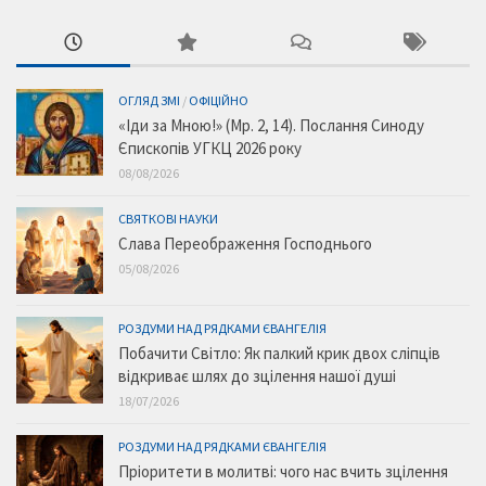
ОГЛЯД ЗМІ
/
ОФІЦІЙНО
«Іди за Мною!» (Мр. 2, 14). Послання Синоду
Єпископів УГКЦ 2026 року
08/08/2026
СВЯТКОВІ НАУКИ
Слава Переображення Господнього
05/08/2026
РОЗДУМИ НАД РЯДКАМИ ЄВАНГЕЛІЯ
Побачити Світло: Як палкий крик двох сліпців
відкриває шлях до зцілення нашої душі
18/07/2026
РОЗДУМИ НАД РЯДКАМИ ЄВАНГЕЛІЯ
Пріоритети в молитві: чого нас вчить зцілення