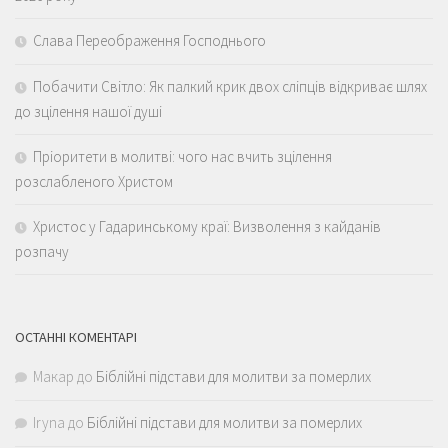
Слава Переображення Господнього
Побачити Світло: Як палкий крик двох сліпців відкриває шлях
до зцілення нашої душі
Пріоритети в молитві: чого нас вчить зцілення
розслабленого Христом
Христос у Гадаринському краї: Визволення з кайданів
розпачу
ОСТАННІ КОМЕНТАРІ
Макар
до
Біблійні підстави для молитви за померлих
Iryna
до
Біблійні підстави для молитви за померлих