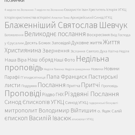
ПОЗНАЧКИ
Історія УГКЦ
Євхаристія
Іван Хреститель
4 неділя по Зісланню
7 неділя по Зісланню
Історія християнства в Україні
Архиєрейський Синод УГКЦ
Апостол Тома
Блаженніший Святослав Шевчук
Великоднє послання
Воскресіння
Вхід Господа
Богоявлення
Життя
Духовне життя
Десять Божих Заповідей
у Єрусалим
Християнина
Звернення
Зіслання Святого Духа
Квітна Неділя
Недільна
Наш обряд
Наша Віра
Наші Фото
проповідь
Новини
Новини
Неділя Томина
Неділя самарянки
Пастирські
Папа Франциск
Парафії
П'ятидесятниця
Послання
Притчі
листи
Притча
Проповідь
Подружжя
Проповіді
Різдвяні Послання
Різдво ГНІХ
Синод Єпископів УГКЦ
Синод УГКЦ
гадаринські біснуваті
митрополит Володимир Війтишин
о. Яцек Салій
єпископ Василій Івасюк
єпископат УГКЦ