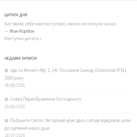
ЦИТАТА ДНЯ
Бог являє себе нам поступово, ніколи не тиснучи на нас
—
Жан Корбон.
Наступна цитата »
НЕДАВНІ ЗАПИСИ
«Іди за Мною!» (Мр. 2, 14). Послання Синоду Єпископів УГКЦ
2026 року
08/08/2026
Слава Переображення Господнього
05/08/2026
Побачити Світло: Як палкий крик двох сліпців відкриває шлях
до зцілення нашої душі
18/07/2026