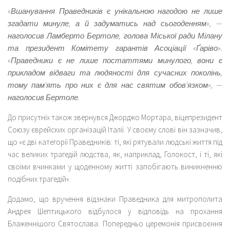
«Вшанування Праведників є унікальною нагодою не лише
згадати минуле, а й задуматись над сьогоденням», —
наголосив Ламберто Бертоле, голова Міської ради Мілану
та президент Комітету гарантів Асоціації «Ґаріво».
«Праведники є не лише постаттями минулого, вони є
прикладом відваги та людяності для сучасних поколінь,
тому пам’ять про них є для нас святим обов’язком», —
наголосив Бертоле.
До присутніх також звернувся Джорджо Мортара, віцепрезидент
Союзу єврейских організацій Італії. У своєму слові він зазначив,
що «є дві категорії Праведників: ті, які рятували людські життя під
час великих трагедій людства, як, наприклад, Голокост, і ті, які
своїми вчинками у щоденному житті запобігають виникненню
подібних трагедій».
Додамо, що вручення відзнаки Праведника для митрополита
Андрея Шептицького відбулося у відповідь на прохання
Блаженнішого Святослава. Попередньо церемонія присвоєння