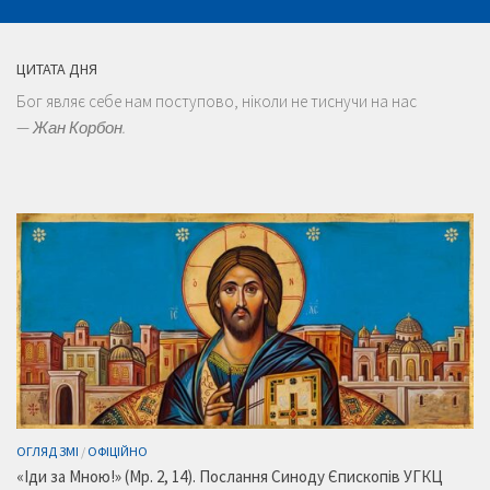
ЦИТАТА ДНЯ
Бог являє себе нам поступово, ніколи не тиснучи на нас
—
Жан Корбон.
ОГЛЯД ЗМІ
/
ОФІЦІЙНО
«Іди за Мною!» (Мр. 2, 14). Послання Синоду Єпископів УГКЦ