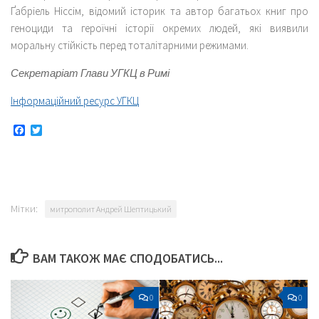
Ґабріель Ніссім, відомий історик та автор багатьох книг про
геноциди та героїчні історії окремих людей, які виявили
моральну стійкість перед тоталітарними режимами.
Секретаріат Глави УГКЦ в Римі
Інформаційний ресурс УГКЦ
Facebook
Twitter
Мітки:
митрополит Андрей Шептицький
ВАМ ТАКОЖ МАЄ СПОДОБАТИСЬ...
0
0