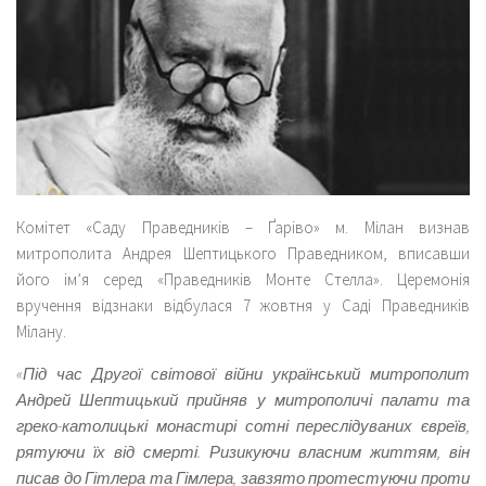
Комітет «Саду Праведників – Ґаріво» м. Мілан визнав
митрополита Андрея Шептицького Праведником, вписавши
його ім’я серед «Праведників Монте Стелла». Церемонія
вручення відзнаки відбулася 7 жовтня у Саді Праведників
Мілану.
«Під час Другої світової війни український митрополит
Андрей Шептицький прийняв у митрополичі палати та
греко-католицькі монастирі сотні переслідуваних євреїв,
рятуючи їх від смерті. Ризикуючи власним життям, він
писав до Гітлера та Гімлера, завзято протестуючи проти