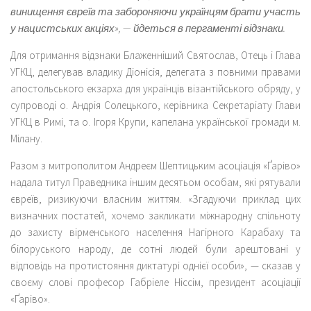
винищення євреїв та забороняючи українцям брати участь
у нацистських акціях», — йдеться в пергаменті відзнаки.
Для отримання відзнаки Блаженніший Святослав, Отець і Глава
УГКЦ, делегував владику Діонісія, делегата з повними правами
апостольського екзарха для українців візантійського обряду, у
супроводі о. Андрія Солецького, керівника Секретаріату Глави
УГКЦ в Римі, та о. Ігоря Крупи, капелана української громади м.
Мілану.
Разом з митрополитом Андреєм Шептицьким асоціація «Ґаріво»
надала титул Праведника іншим десятьом особам, які рятували
євреїв, ризикуючи власним життям. «Згадуючи приклад цих
визначних постатей, хочемо закликати міжнародну спільноту
до захисту вірменського населення Нагірного Карабаху та
білоруського народу, де сотні людей були арештовані у
відповідь на протистояння диктатурі однієї особи», — сказав у
своєму слові професор Габріеле Ніссім, президент асоціації
«Ґаріво».