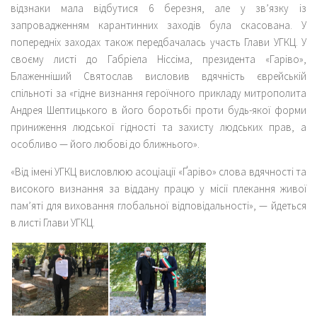
відзнаки мала відбутися 6 березня, але у зв’язку із
запровадженням карантинних заходів була скасована. У
попередніх заходах також передбачалась участь Глави УГКЦ. У
своєму листі до Габріела Ніссіма, президента «Гаріво»,
Блаженніший Святослав висловив вдячність єврейській
спільноті за «гідне визнання героїчного прикладу митрополита
Андрея Шептицького в його боротьбі проти будь-якої форми
приниження людської гідності та захисту людських прав, а
особливо — його любові до ближнього».
«Від імені УГКЦ висловлюю асоціації «Ґаріво» слова вдячності та
високого визнання за віддану працю у місії плекання живої
пам’яті для виховання глобальної відповідальності», — йдеться
в листі Глави УГКЦ.