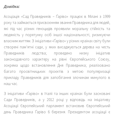
Довідка:
Асоціація «Сад Праведників – Ґаріво» працює в Мілані з 1999
року та займається присвоєнням звання Праведника для людей,
які під час різних геноцидів проявили моральну стійкість та
людяність у порятунку осіб іншої національності, ризикуючи
власним життям. З ініціативи «Ґаріво» у різних країнах світу були
створені пам’ятні сади, у яких висаджуються дерева на честь
Праведників людства; проведено низку ініціатив
законодавчого характеру на рівні Європейського Союзу,
зокрема щодо встановлення Дня Праведника; реалізовано
багато просвітницьких проєктів з метою популяризації
прикладу Праведників для запобігання злочинам минулого в
наш час.
З ініціативи «Ґаріво» в Італії та інших країнах були засновані
Сади Праведників, а у 2012 році у відповідь на ініціативу
Асоціації Європейський парламент встановив Європейський
день Праведника Ґаріво 6 березня. Президентом асоціації є