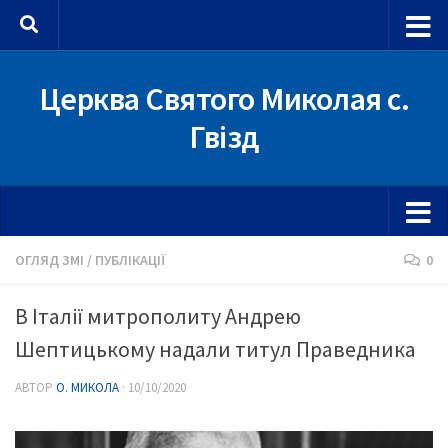
Skip to content
Церква Святого Миколая с.
Гвізд
ОГЛЯД ЗМІ
/
ПУБЛІКАЦІЇ
0
В Італії митрополиту Андрею
Шептицькому надали титул Праведника
АВТОР
О. МИКОЛА
·
10/10/2020