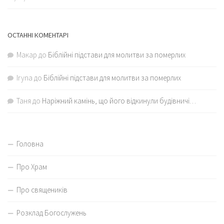
ОСТАННІ КОМЕНТАРІ
Макар
до
Біблійні підстави для молитви за померлих
Iryna
до
Біблійні підстави для молитви за померлих
Таня
до
Наріжний камінь, що його відкинули будівничі…
Головна
Про Храм
Про священиків
Розклад Богослужень