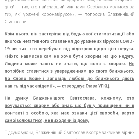
дітей — тих, хто найслабший між нами. Особливо молімося за
тих, які уражені коронавірусом», — попросив Блаженніший
Святослав.
Крім цього, він застерігає від будь-якої стигматизації або
якогось негативного ставлення до уражених вірусом COVID-
19 чи тих, хто перебуває під підозрою щодо цієї недуги.
«Ніхто навмисне сам не хоче бути хворим на цю недугу.
Людина може навіть не знати, що вона є хворою.
Не
потрібно ставитися з упередженням до свого ближнього.
Бо Слово Боже і заповідь любові до ближнього діють
навіть під час епідемії
», — стверджує Глава УГКЦ.
На думку Блаженнішого Святослава, кожному, хто
почувається хворим або знає, що був у приміщенні чи в
контакті з особою, яка має ознаки цієї хвороби, варто
самоізолюватися, не виходячи із дому.
Підсумовуючи, Блаженніший Святослав вкотре закликав вірних