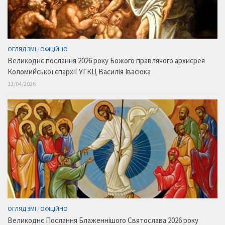
ОГЛЯД ЗМІ
/
ОФІЦІЙНО
Великоднє послання 2026 року Божого правлячого архиєрея
Коломийської єпархії УГКЦ Василія Івасюка
11/04/2026
ОГЛЯД ЗМІ
/
ОФІЦІЙНО
Великоднє Послання Блаженнішого Святослава 2026 року