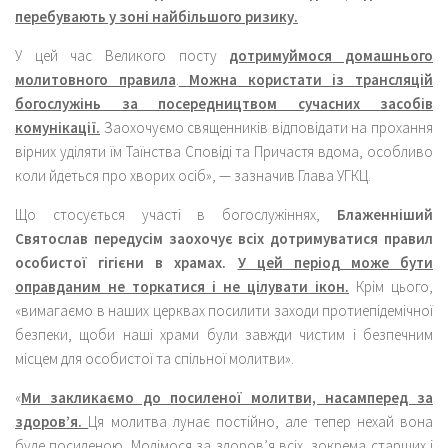
перебувають у зоні найбільшого ризику.
У цей час Великого посту
дотримуймося домашнього
молитовного правила
.
Можна користати із трансляцій
богослужінь за посередництвом сучасних засобів
комунікації.
Заохочуємо священників відповідати на прохання
вірних уділяти їм Таїнства Сповіді та Причастя вдома, особливо
коли йдеться про хворих осіб», — зазначив Глава УГКЦ.
Що стосується участі в богослужіннях,
Блаженніший
Святослав передусім заохочує всіх дотримуватися правил
особистої гігієни в храмах.
У цей період може бути
оправданим не торкатися і не цілувати ікон.
Крім цього,
«вимагаємо в наших церквах посилити заходи протиепідемічної
безпеки, щоби наші храми були завжди чистим і безпечним
місцем для особистої та спільної молитви».
«
Ми закликаємо до посиленої молитви, насамперед за
здоров’я.
Ця молитва лунає постійно, але тепер нехай вона
буде посиленою. Молімося за здоров’я всіх, зокрема старших і