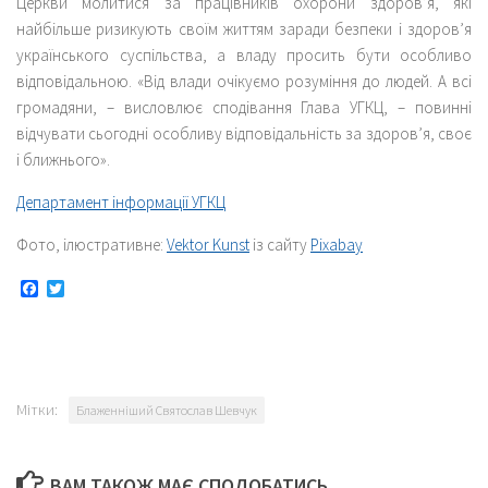
Церкви молитися за працівників охорони здоров’я, які
найбільше ризикують своїм життям заради безпеки і здоров’я
українського суспільства, а владу просить бути особливо
відповідальною. «Від влади очікуємо розуміння до людей. А всі
громадяни, – висловлює сподівання Глава УГКЦ, – повинні
відчувати сьогодні особливу відповідальність за здоров’я, своє
і ближнього».
Департамент інформації УГКЦ
Фото, ілюстративне:
Vektor Kunst
із сайту
Pixabay
Facebook
Twitter
Мітки:
Блаженніший Святослав Шевчук
ВАМ ТАКОЖ МАЄ СПОДОБАТИСЬ...