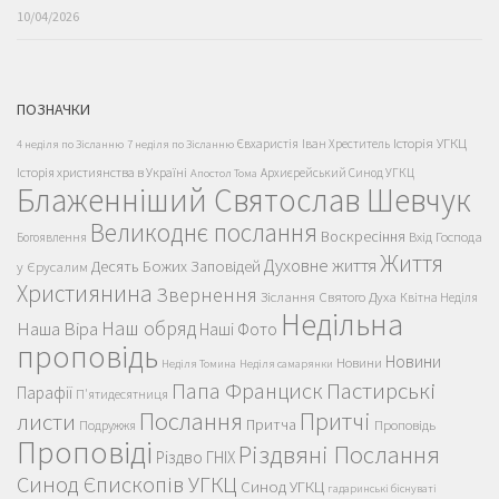
10/04/2026
ПОЗНАЧКИ
Історія УГКЦ
Євхаристія
Іван Хреститель
4 неділя по Зісланню
7 неділя по Зісланню
Історія християнства в Україні
Архиєрейський Синод УГКЦ
Апостол Тома
Блаженніший Святослав Шевчук
Великоднє послання
Воскресіння
Вхід Господа
Богоявлення
Життя
Духовне життя
Десять Божих Заповідей
у Єрусалим
Християнина
Звернення
Зіслання Святого Духа
Квітна Неділя
Недільна
Наш обряд
Наша Віра
Наші Фото
проповідь
Новини
Новини
Неділя Томина
Неділя самарянки
Пастирські
Папа Франциск
Парафії
П'ятидесятниця
Послання
Притчі
листи
Притча
Проповідь
Подружжя
Проповіді
Різдвяні Послання
Різдво ГНІХ
Синод Єпископів УГКЦ
Синод УГКЦ
гадаринські біснуваті