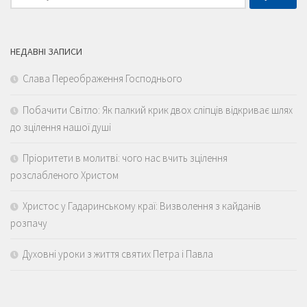
НЕДАВНІ ЗАПИСИ
Слава Переображення Господнього
Побачити Світло: Як палкий крик двох сліпців відкриває шлях
до зцілення нашої душі
Пріоритети в молитві: чого нас вчить зцілення
розслабленого Христом
Христос у Гадаринському краї: Визволення з кайданів
розпачу
Духовні уроки з життя святих Петра і Павла