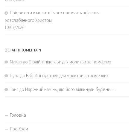
Пріоритети в молитві: чого нас вчить зцілення
розслабленого Христом
10/07/2026
ОСТАННІ КОМЕНТАРІ
Макар
до
Біблійні підстави для молитви за померлих
Iryna
до
Біблійні підстави для молитви за померлих
Таня
до
Наріжний камінь, що його відкинули будівничі…
Головна
Про Храм