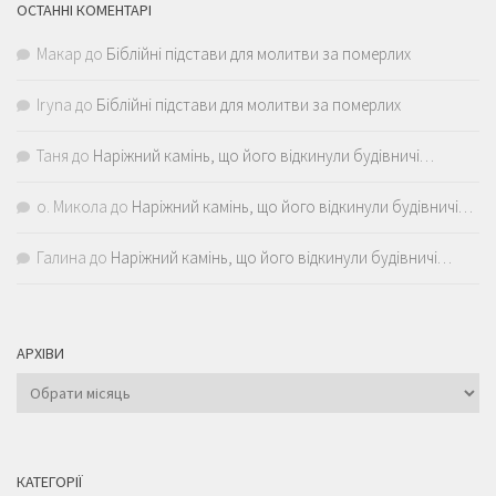
ОСТАННІ КОМЕНТАРІ
Макар
до
Біблійні підстави для молитви за померлих
Iryna
до
Біблійні підстави для молитви за померлих
Таня
до
Наріжний камінь, що його відкинули будівничі…
о. Микола
до
Наріжний камінь, що його відкинули будівничі…
Галина
до
Наріжний камінь, що його відкинули будівничі…
АРХІВИ
Архіви
КАТЕГОРІЇ