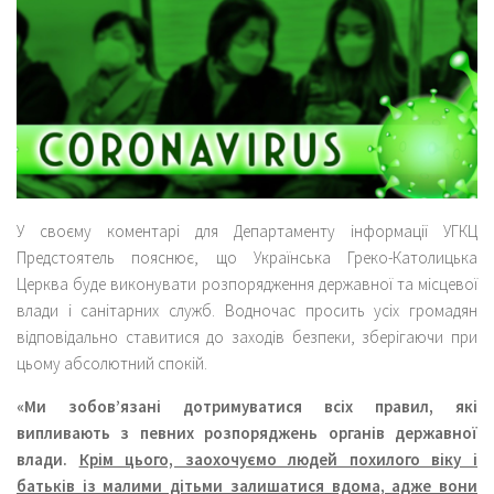
У своєму коментарі для Департаменту інформації УГКЦ
Предстоятель пояснює, що Українська Греко-Католицька
Церква буде виконувати розпорядження державної та місцевої
влади і санітарних служб. Водночас просить усіх громадян
відповідально ставитися до заходів безпеки, зберігаючи при
цьому абсолютний спокій.
«Ми зобов’язані дотримуватися всіх правил, які
випливають з певних розпоряджень органів державної
влади.
Крім цього, заохочуємо людей похилого віку і
батьків із малими дітьми залишатися вдома, адже вони