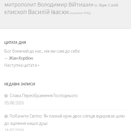
митрополит Володимир Війтишин
о. Яцек Салій
єпископ Василій Івасюк
єпископат УГКЦ
ЦИТАТА ДНЯ
Бог ближчий до нас, ніж ми самі до себе
—
Жан Корбон.
Наступна цитата »
НЕДАВНІ ЗАПИСИ
Слава Переображення Господнього
05/08/2026
Побачити Світло: Як палкий крик двох сліпців відкриває шлях
до зцілення нашої душі
18/07/2026