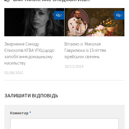
0
0
Звернення Синоду
Вітаємо о. Миколая
Єпископів КГВА УГКЦ щодо
Гаврилюка із 15-літтям
запобігання домашньому
ієрейських свячень
насильству
28/12/2018
02/06/2021
ЗАЛИШИТИ ВІДПОВІДЬ
Коментар
*