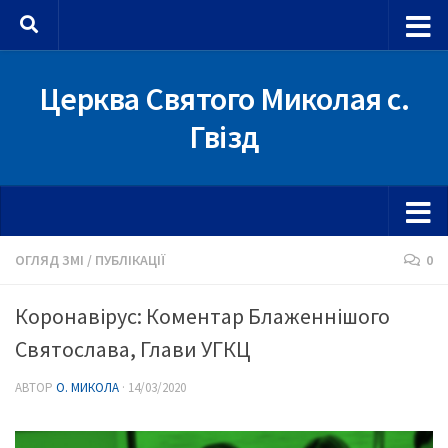
Skip to content
Церква Святого Миколая с.
Гвізд
ОГЛЯД ЗМІ
/
ПУБЛІКАЦІЇ
0
Коронавірус: Коментар Блаженнішого
Святослава, Глави УГКЦ
АВТОР
О. МИКОЛА
·
14/03/2020