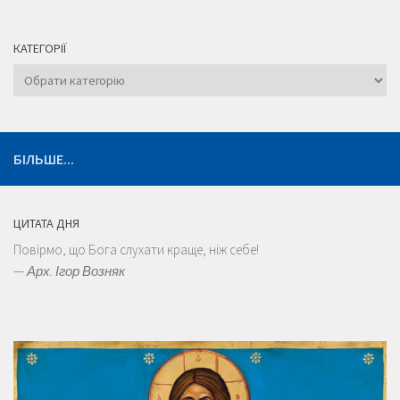
КАТЕГОРІЇ
Категорії
БІЛЬШЕ...
ЦИТАТА ДНЯ
Повірмо, що Бога слухати краще, ніж себе!
—
Арх. Ігор Возняк