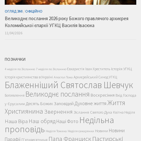
ОГЛЯД ЗМІ
/
ОФІЦІЙНО
Великоднє послання 2026 року Божого правлячого архиєрея
Коломийської єпархії УГКЦ Василія Івасюка
11/04/2026
ПОЗНАЧКИ
Історія УГКЦ
Євхаристія
Іван Хреститель
4 неділя по Зісланню
7 неділя по Зісланню
Історія християнства в Україні
Архиєрейський Синод УГКЦ
Апостол Тома
Блаженніший Святослав Шевчук
Великоднє послання
Воскресіння
Вхід Господа
Богоявлення
Життя
Духовне життя
Десять Божих Заповідей
у Єрусалим
Християнина
Звернення
Зіслання Святого Духа
Квітна Неділя
Недільна
Наш обряд
Наша Віра
Наші Фото
проповідь
Новини
Новини
Неділя Томина
Неділя самарянки
Пастирські
Папа Франциск
Парафії
П'ятидесятниця