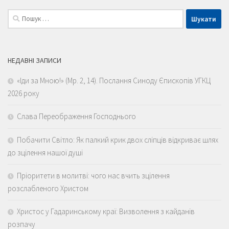
Пошук:
НЕДАВНІ ЗАПИСИ
«Іди за Мною!» (Мр. 2, 14). Послання Синоду Єпископів УГКЦ
2026 року
Слава Переображення Господнього
Побачити Світло: Як палкий крик двох сліпців відкриває шлях
до зцілення нашої душі
Пріоритети в молитві: чого нас вчить зцілення
розслабленого Христом
Христос у Гадаринському краї: Визволення з кайданів
розпачу