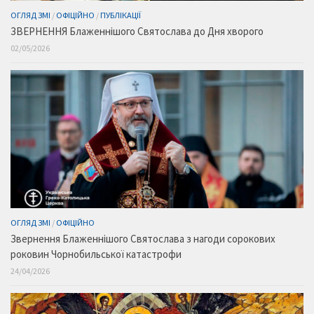
ОГЛЯД ЗМІ
/
ОФІЦІЙНО
/
ПУБЛІКАЦІЇ
ЗВЕРНЕННЯ Блаженнішого Святослава до Дня хворого
02/05/2026
ОГЛЯД ЗМІ
/
ОФІЦІЙНО
Звернення Блаженнішого Святослава з нагоди сорокових
роковин Чорнобильської катастрофи
24/04/2026