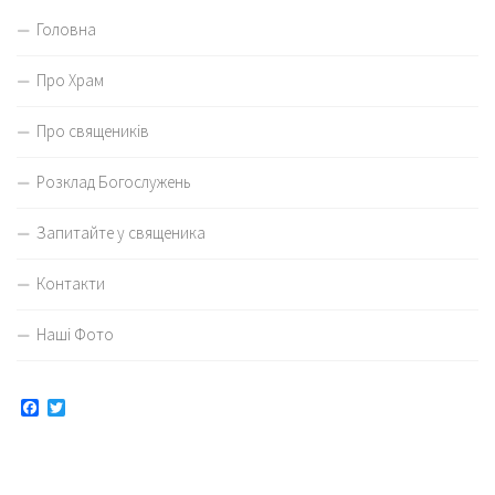
Головна
Про Храм
Про священиків
Розклад Богослужень
Запитайте у священика
Контакти
Наші Фото
Facebook
Twitter