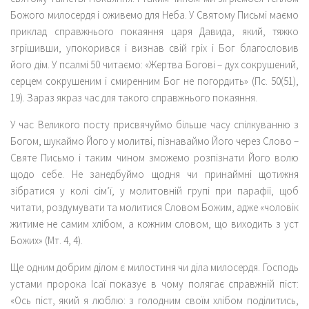
Божого милосердя і оживемо для Неба. У Святому Письмі маємо
приклад справжнього покаяння царя Давида, який, тяжко
згрішивши, упокорився і визнав свій гріх і Бог благословив
його дім. У псалмі 50 читаємо: «Жертва Богові – дух сокрушений,
серцем сокрушеним і смиренним Бог не погордить» (Пс. 50(51),
19). Зараз якраз час для такого справжнього покаяння.
У час Великого посту присвячуймо більше часу спілкуванню з
Богом, шукаймо Його у молитві, пізнаваймо Його через Слово –
Святе Письмо і таким чином зможемо розпізнати Його волю
щодо себе. Не занедбуймо щодня чи принаймні щотижня
зібратися у колі сім’ї, у молитовній групі при парафії, щоб
читати, роздумувати та молитися Словом Божим, адже «чоловік
житиме не самим хлібом, а кожним словом, що виходить з уст
Божих» (Мт. 4, 4).
Ще одним добрим ділом є милостиня чи діла милосердя. Господь
устами пророка Ісаї показує в чому полягає справжній піст:
«Ось піст, який я люблю: з голодним своїм хлібом поділитись,