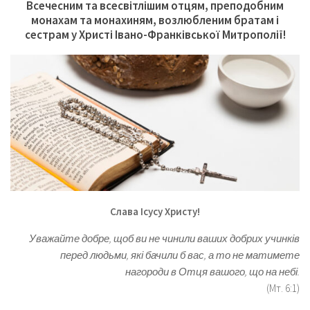
Всечесним та всесвітлішим отцям, преподобним
монахам та монахиням, возлюбленим братам і
сестрам у Христі Івано-Франківської Митрополії!
Слава Ісусу Христу!
Уважайте добре, щоб ви не чинили ваших добрих учинків
перед людьми, які бачили б вас, а то не матимете
нагороди в Отця вашого, що на небі.
(Мт. 6:1)