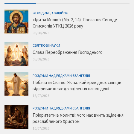
ОГЛЯД ЗМІ
/
ОФІЦІЙНО
«Іди за Мною!» (Мр. 2, 14). Послання Синоду
Єпископів УГКЦ 2026 року
08/08/2026
СВЯТКОВІ НАУКИ
Слава Переображення Господнього
05/08/2026
РОЗДУМИ НАД РЯДКАМИ ЄВАНГЕЛІЯ
Побачити Світло: Як палкий крик двох сліпців
відкриває шлях до зцілення нашої душі
18/07/2026
РОЗДУМИ НАД РЯДКАМИ ЄВАНГЕЛІЯ
Пріоритети в молитві: чого нас вчить зцілення
розслабленого Христом
10/07/2026