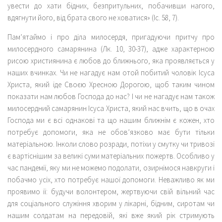
увести до хати бідних, безпритульних, побачивши нагого,
вдягнути його, від брата свого не ховатися» (Іс. 58, 7).
Пам’ятаймо і про діла милосердя, пригадуючи притчу про
милосердного самарянина (Лк. 10, 30-37), адже характерною
рисою християнина є любов до ближнього, яка проявляється у
наших вчинках. Чи не нагадує нам отой побитий чоловік Ісуса
Христа, який іде Своєю Хресною Дорогою, щоб таким чином
показати нам любов Господа до нас? І чи не нагадує нам також
милосердний самарянин Ісуса Христа, який нас вчить, що в очах
Господа ми є всі однакові та що нашим ближнім є кожен, хто
потребує допомоги, яка не обов’язково має бути тільки
матеріальною. Інколи слово розради, потіхи у смутку чи тривозі
є вартіснішим за великі суми матеріальних пожертв. Особливо у
час пандемії, яку ми не можемо подолати, озирнімося навкруги і
побачмо усіх, хто потребує нашої допомоги. Неважливо як ми
проявимо її: будучи волонтером, жертвуючи свій вільний час
для соціального служіння хворим у лікарні, бідним, сиротам чи
нашим солдатам на передовій, які вже який рік стримують