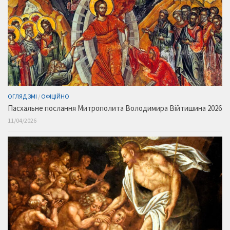
ОГЛЯД ЗМІ
/
ОФІЦІЙНО
Пасхальне послання Митрополита Володимира Війтишина 2026
11/04/2026