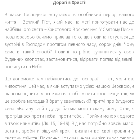
Дорогі в Христі!
З ласки Господньої вступаємо в особливий період нашого
життя – Великий Піст, який має на меті приготувати нас до
найбільшого свята – Христового Воскресіння. У Святому Письмі
неодноразово бачимо приклад того, що людина готується до
зустрічі з Господом протягом певного часу, сорок днів. Чому
саме в такий спосіб? Людині потрібно зупинитися у своїх
буденних клопотах, застановитися, відірвати погляд від землі і
поглянути на Небо.
Що допоможе нам наблизитись до Господа? – Піст, молитва,
милостиня. Цей час, в який вступаємо усією нашою Церквою, є
шансом оцінити власне життя, щоб змінити своє серце так, як
це зробив молодший брат у євангельській притчі про блудного
сина: «Встану та й піду до батька мого і скажу йому: Отче, я
прогрішився проти неба і проти тебе… Прийми мене як одного
з твоїх наймитів» (Лк. 15, 18-19). Від нас потрібно зовсім мало:
встати, зробити рішучий крок і визнати всі свої провини у
святому таїнстві Покаяння. І таким чином ми зігріємося теплом