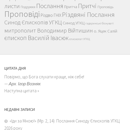
Послання
Притчі
листи
Притча
Проповідь
Подружжя
Проповіді
Різдвяні Послання
Різдво ГНІХ
Синод Єпископів УГКЦ
Синод УГКЦ
гадаринські біснуваті
митрополит Володимир Війтишин
о. Яцек Салій
єпископ Василій Івасюк
єпископат УГКЦ
ЦИТАТА ДНЯ
Повірмо, що Бога слухати краще, ніж себе!
—
Арх. Ігор Возняк
Наступна цитата »
НЕДАВНІ ЗАПИСИ
«Іди за Мною!» (Мр. 2, 14). Послання Синоду Єпископів УГКЦ
2026 року