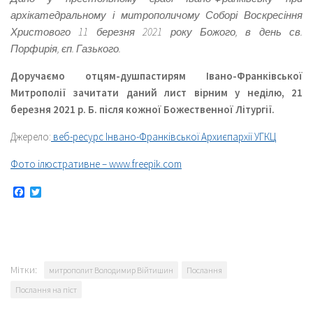
архікатедральному і митрополичому Соборі Воскресіння
Христового 11 березня 2021 року Божого, в день св.
Порфирія, єп. Газького.
Доручаємо отцям-душпастирям Івано-Франківської
Митрополії зачитати даний лист вірним у неділю, 21
березня 2021 р. Б. після кожної Божественної Літургії.
Джерело:
веб-ресурс Інвано-Франківської Архиєпархії УГКЦ
Фото ілюстративне – www.freepik.com
Facebook
Twitter
Мітки:
митрополит Володимир Війтишин
Послання
Послання на піст