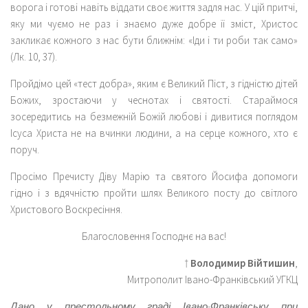
ворога і готові навіть віддати своє життя задля нас. У цій притчі,
яку ми чуємо не раз і знаємо дуже добре її зміст, Христос
закликає кожного з нас бути ближнім: «Іди і ти роби так само»
(Лк. 10, 37).
Пройдімо цей «тест добра», яким є Великий Піст, з гідністю дітей
Божих, зростаючи у чеснотах і святості. Стараймося
зосередитись на безмежній Божій любові і дивитися поглядом
Ісуса Христа не на вчинки людини, а на серце кожного, хто є
поруч.
Просімо Пречисту Діву Марію та святого Йосифа допомоги
гідно і з вдячністю пройти шлях Великого посту до світлого
Христового Воскресіння.
Благословення Господнє на вас!
†
Володимир Війтишин
,
Митрополит Івано-Франківський УГКЦ
Дано у престольному граді Івано-Франківську при