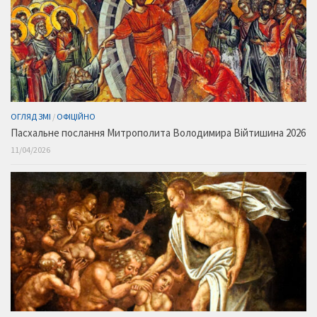
ОГЛЯД ЗМІ
/
ОФІЦІЙНО
Пасхальне послання Митрополита Володимира Війтишина 2026
11/04/2026