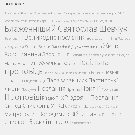
ПОЗНАЧКИ
Історія УГКЦ
Євхаристія
Іван Хреститель
4 неділя по Зісланню
7 неділя по Зісланню
Історія християнства в Україні
Архиєрейський Синод УГКЦ
Апостол Тома
Блаженніший Святослав Шевчук
Великоднє послання
Воскресіння
Вхід Господа
Богоявлення
Життя
Духовне життя
Десять Божих Заповідей
у Єрусалим
Християнина
Звернення
Зіслання Святого Духа
Квітна Неділя
Недільна
Наш обряд
Наша Віра
Наші Фото
проповідь
Новини
Новини
Неділя Томина
Неділя самарянки
Пастирські
Папа Франциск
Парафії
П'ятидесятниця
Послання
Притчі
листи
Притча
Проповідь
Подружжя
Проповіді
Різдвяні Послання
Різдво ГНІХ
Синод Єпископів УГКЦ
Синод УГКЦ
гадаринські біснуваті
митрополит Володимир Війтишин
о. Яцек Салій
єпископ Василій Івасюк
єпископат УГКЦ