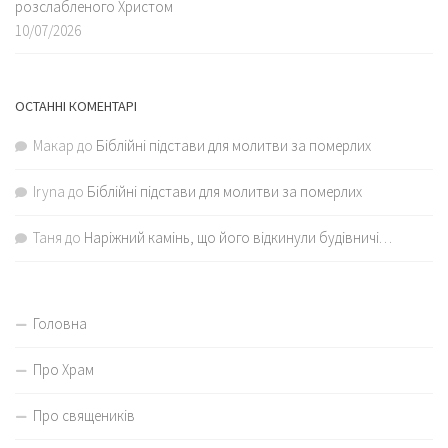
розслабленого Христом
10/07/2026
ОСТАННІ КОМЕНТАРІ
Макар
до
Біблійні підстави для молитви за померлих
Iryna
до
Біблійні підстави для молитви за померлих
Таня
до
Наріжний камінь, що його відкинули будівничі…
Головна
Про Храм
Про священиків