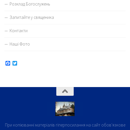
Розклад Богослужень
Запитайте у священика
Контакти
Наші Фото
Facebook
Twitter
При копіюванні матеріалів гіперпосилання на сайт обов'язкове