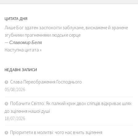
ЦИТАТА ДНЯ
Лише Бог здатен заспокоїти заблукане, виснажене й зранене
згубними прагненнями людське серце
—
Славомир Беля
Наступна цитата »
НЕДАВНІ ЗАПИСИ
Слава Переображення Господнього
05/08/2026
Побачити Світло: Як палкий крик двох сліпців відкриває шлях
до зцілення нашої душі
18/07/2026
Пріоритети в молитві: чого нас вчить зцілення