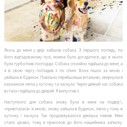
Якось до мене у двір зайшов собака. З першого погляду, по
його відгодованому пузі, можна було догадатися, що в нього
були турботливі господарі. Собака спокійно підійшла до мене, а
я в свою чергу погладив її по спині. Вона пішла за мною і
увійшла в будинок. Повільно перейшовши вітальню, звернулася
калачиком лягла у куточку та заснула. Через деякий час собака
встала і підійшла до дверей. Я випустив її.
Наступного дня собака знову була в мене на подвір’ї,
«привіталася» зі мною, знову зайшла в будинок, лягла у тому ж
куточку і заснула. Так продовжувалося декілька тижнів. Мені
стало цікаво, тому я приколов до його нашийника записку: