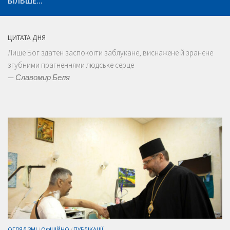
БІЛЬШЕ...
ЦИТАТА ДНЯ
Лише Бог здатен заспокоїти заблукане, виснажене й зранене
згубними прагненнями людське серце
—
Славомир Беля
ОГЛЯД ЗМІ
/
ОФІЦІЙНО
/
ПУБЛІКАЦІЇ