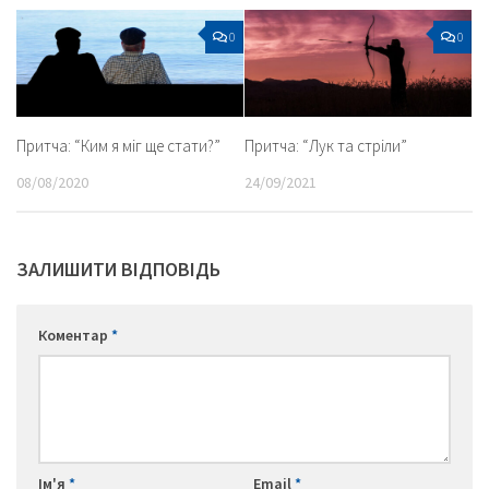
0
0
Притча: “Ким я міг ще стати?”
Притча: “Лук та стріли”
08/08/2020
24/09/2021
ЗАЛИШИТИ ВІДПОВІДЬ
Коментар
*
Ім'я
*
Email
*