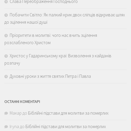
Слава Переображення Господнього
Побачити Світло: Як палкий крик двох сліпців відкриває шлях
до зцілення нашої душі
Пріоритети в молитві: чого нас вчить зцілення
розслабленого Христом
Христос у Гадаринському краї: Визволення з кайданів
розпачу
Духовні уроки з життя святих Петра і Павла
ОСТАННІ КОМЕНТАРІ
Макар
до
Біблійні підстави для молитви за померлих
Iryna
до
Біблійні підстави для молитви за померлих