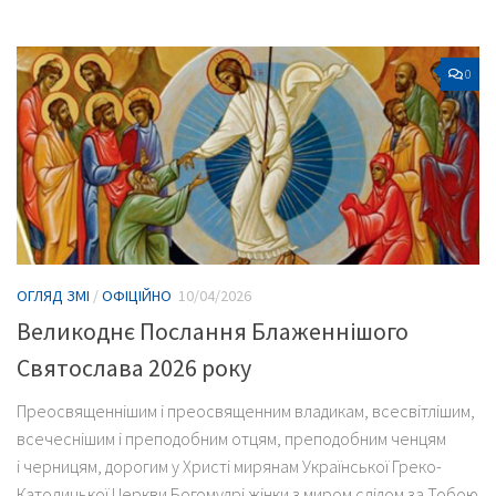
0
ОГЛЯД ЗМІ
/
ОФІЦІЙНО
10/04/2026
Великоднє Послання Блаженнішого
Святослава 2026 року
Преосвященнішим і преосвященним владикам, всесвітлішим,
всечеснішим і преподобним отцям, преподобним ченцям
і черницям, дорогим у Христі мирянам Української Греко-
Католицької Церкви Богомудрі жінки з миром слідом за Тобою