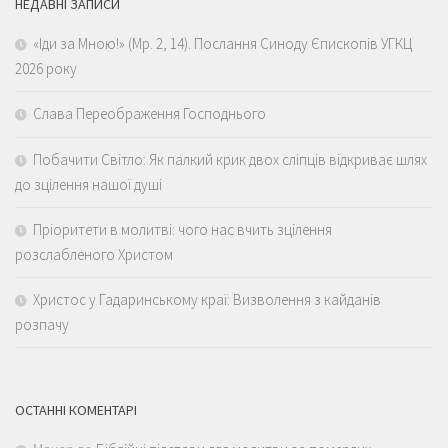
НЕДАВНІ ЗАПИСИ
«Іди за Мною!» (Мр. 2, 14). Послання Синоду Єпископів УГКЦ
2026 року
Слава Переображення Господнього
Побачити Світло: Як палкий крик двох сліпців відкриває шлях
до зцілення нашої душі
Пріоритети в молитві: чого нас вчить зцілення
розслабленого Христом
Христос у Гадаринському краї: Визволення з кайданів
розпачу
ОСТАННІ КОМЕНТАРІ