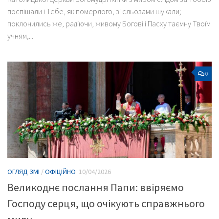
поспішали і Тебе, як померлого, зі сльозами шукали;
поклонились же, радіючи, живому Богові і Пасху таємну Твоїм
учням,...
0
ОГЛЯД ЗМІ
/
ОФІЦІЙНО
10/04/2026
Великоднє послання Папи: ввіряємо
Господу серця, що очікують справжнього