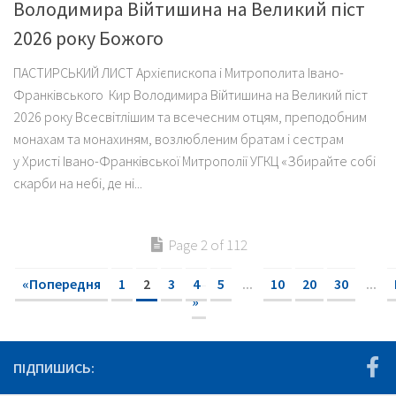
Володимира Війтишина на Великий піст
2026 року Божого
ПАСТИРСЬКИЙ ЛИСТ Архієпископа і Митрополита Івано-
Франківського Кир Володимира Війтишина на Великий піст
2026 року Всесвітлішим та всечесним отцям, преподобним
монахам та монахиням, возлюбленим братам і сестрам
у Христі Івано-Франківської Митрополії УГКЦ «Збирайте собі
скарби на небі, де ні...
Page 2 of 112
«Попередня
1
2
3
4
5
...
10
20
30
...
»
ПІДПИШИСЬ: