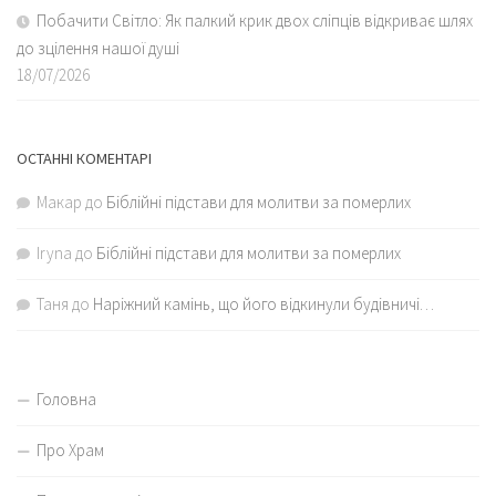
Побачити Світло: Як палкий крик двох сліпців відкриває шлях
до зцілення нашої душі
18/07/2026
ОСТАННІ КОМЕНТАРІ
Макар
до
Біблійні підстави для молитви за померлих
Iryna
до
Біблійні підстави для молитви за померлих
Таня
до
Наріжний камінь, що його відкинули будівничі…
Головна
Про Храм