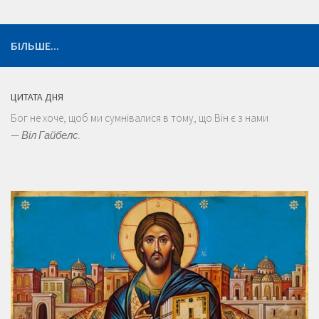
БІЛЬШЕ...
ЦИТАТА ДНЯ
Бог не хоче, щоб ми сумнівалися в тому, що Він є з нами
—
Віл Гайбелс.