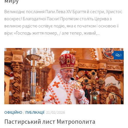
миру
Великоднє послання Папи Лева XIV Браття й сестри, Христос
воскрес! Благодатної Пасхи! Протягом століть Церква з
великою радістю оспівує подію, яка є початком і основою її
віри: «Господь життя помер, / але тепер, живий,...
0
ОФІЦІЙНО
/
ПУБЛІКАЦІЇ
21/02/2026
Пастирський лист Митрополита