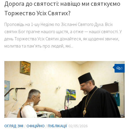
Дорога до святості: навіщо ми святкуємо
Торжество Усіх Святих?
Проповідь на 1-шу Неділю по Зісланні Святого Духа. Всіх
святих Бог прагне нашого щастя, а отже — нашої святості. У
день Торжества Усіх Святих дізнайтеся, як щоденні звички,
молитва та пам’ять про людей, які...
0
ОГЛЯД ЗМІ
/
ОФІЦІЙНО
/
ПУБЛІКАЦІЇ
02/05/2026