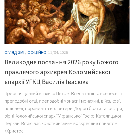
ОГЛЯД ЗМІ
/
ОФІЦІЙНО
11/04/2026
Великоднє послання 2026 року Божого
правлячого архиєрея Коломийської
єпархії УГКЦ Василія Івасюка
Преосвященний владико Петре! Всесвітліші та всечесніші і
преподобні отці, преподобні монахи і монахині, військові,
полонені, поранені та волонтери! Дорогі брати та сестри,
вірні Коломийської єпархії Української Греко-Католицької
Церкви. Вітаю вас християнським воскреслим привітом
«Христос...