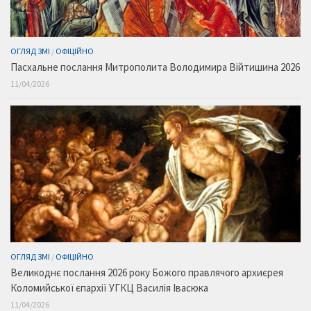
ОГЛЯД ЗМІ
/
ОФІЦІЙНО
Пасхальне послання Митрополита Володимира Війтишина 2026
11/04/2026
ОГЛЯД ЗМІ
/
ОФІЦІЙНО
Великоднє послання 2026 року Божого правлячого архиєрея
Коломийської єпархії УГКЦ Василія Івасюка
11/04/2026