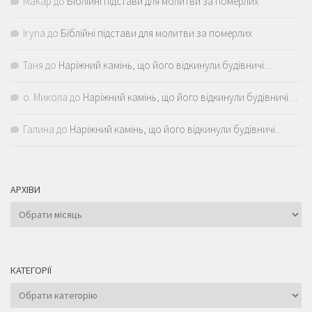
Макар
до
Біблійні підстави для молитви за померлих
Iryna
до
Біблійні підстави для молитви за померлих
Таня
до
Наріжний камінь, що його відкинули будівничі…
о. Микола
до
Наріжний камінь, що його відкинули будівничі…
Галина
до
Наріжний камінь, що його відкинули будівничі…
АРХІВИ
Архіви
КАТЕГОРІЇ
Категорії