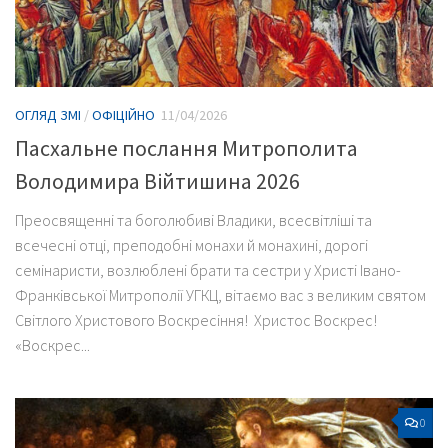
ОГЛЯД ЗМІ
/
ОФІЦІЙНО
11/04/2026
Пасхальне послання Митрополита
Володимира Війтишина 2026
Преосвященні та боголюбиві Владики, всесвітліші та
всечесні отці, преподобні монахи й монахині, дорогі
семінаристи, возлюблені брати та сестри у Христі Івано-
Франківської Митрополії УГКЦ, вітаємо вас з великим святом
Світлого Христового Воскресіння! Христос Воскрес!
«Воскрес...
0