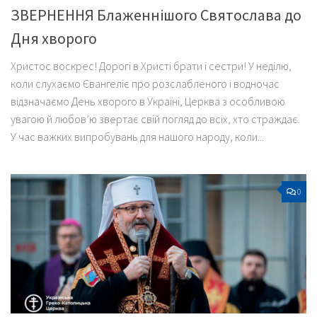
ЗВЕРНЕННЯ Блаженнішого Святослава до
Дня хворого
Христос воскрес! Дорогі в Христі брати і сестри! У неділю,
коли слухаємо Євангеліє про розслабленого і водночас
відзначаємо День хворого в Україні, Церква з особливою
увагою й любов’ю звертає свій погляд до всіх, хто страждає.
У час важких випробувань для нашого народу, коли...
0