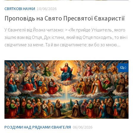
СВЯТКОВІ НАУКИ
10/06/2026
Проповідь на Свято Пресвятої Євхаристії
У Євангелії від Йоана читаємо: > «Як прийде Утішитель, якого
зішлю вам від Отця, Дух істини, який від Отця походить, то він і
свідчитиме за мене. Та й ви свідчитимете: ви бо зо мною...
0
РОЗДУМИ НАД РЯДКАМИ ЄВАНГЕЛІЯ
06/06/2026