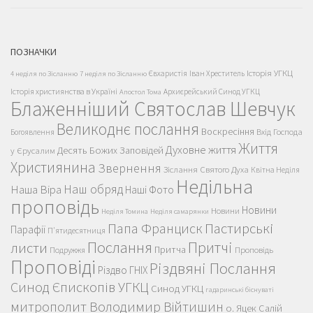
ПОЗНАЧКИ
Історія УГКЦ
Євхаристія
Іван Хреститель
4 неділя по Зісланню
7 неділя по Зісланню
Історія християнства в Україні
Архиєрейський Синод УГКЦ
Апостол Тома
Блаженніший Святослав Шевчук
Великоднє послання
Воскресіння
Вхід Господа
Богоявлення
Життя
Духовне життя
Десять Божих Заповідей
у Єрусалим
Християнина
Звернення
Зіслання Святого Духа
Квітна Неділя
Недільна
Наш обряд
Наша Віра
Наші Фото
проповідь
Новини
Новини
Неділя Томина
Неділя самарянки
Пастирські
Папа Франциск
Парафії
П'ятидесятниця
Послання
Притчі
листи
Притча
Проповідь
Подружжя
Проповіді
Різдвяні Послання
Різдво ГНІХ
Синод Єпископів УГКЦ
Синод УГКЦ
гадаринські біснуваті
митрополит Володимир Війтишин
о. Яцек Салій