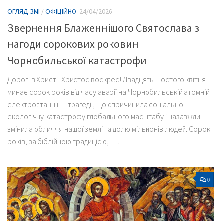
ОГЛЯД ЗМІ
/
ОФІЦІЙНО
24/04/2026
Звернення Блаженнішого Святослава з
нагоди сорокових роковин
Чорнобильської катастрофи
Дорогі в Христі! Христос воскрес! Двадцять шостого квітня
минає сорок років від часу аварії на Чорнобильській атомній
електростанції — трагедії, що спричинила соціально-
екологічну катастрофу глобального масштабу і назавжди
змінила обличчя нашої землі та долю мільйонів людей. Сорок
років, за біблійною традицією, —...
0