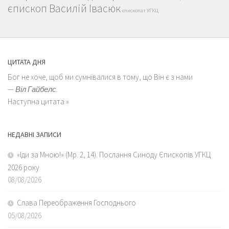
єпископ Василій Івасюк
єпископат УГКЦ
ЦИТАТА ДНЯ
Бог не хоче, щоб ми сумнівалися в тому, що Він є з нами
—
Віл Гайбелс.
Наступна цитата »
НЕДАВНІ ЗАПИСИ
«Іди за Мною!» (Мр. 2, 14). Послання Синоду Єпископів УГКЦ
2026 року
08/08/2026
Слава Переображення Господнього
05/08/2026