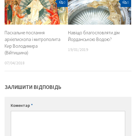
0
0
Навіщо благословляти дім
Пасхальне послання
Йорданською Водою?
архієпископа і митрополита
Кир Володимира
19/01/2019
(Війтишина)
07/04/2018
ЗАЛИШИТИ ВІДПОВІДЬ
Коментар
*