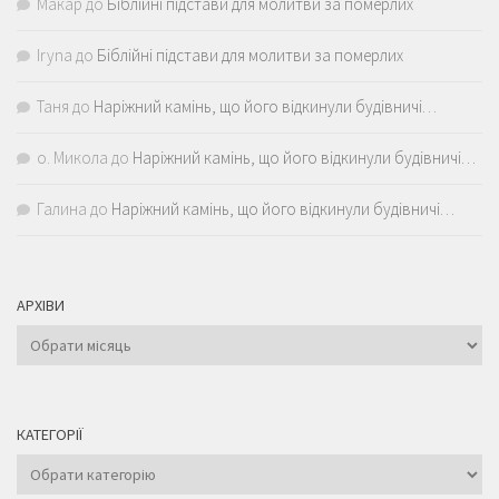
Макар
до
Біблійні підстави для молитви за померлих
Iryna
до
Біблійні підстави для молитви за померлих
Таня
до
Наріжний камінь, що його відкинули будівничі…
о. Микола
до
Наріжний камінь, що його відкинули будівничі…
Галина
до
Наріжний камінь, що його відкинули будівничі…
АРХІВИ
Архіви
КАТЕГОРІЇ
Категорії