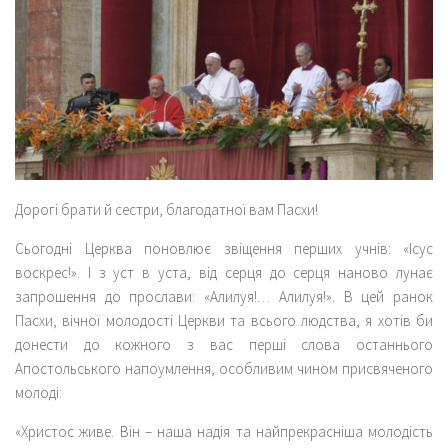
Дорогі брати й сестри, благодатної вам Пасхи!
Сьогодні Церква поновлює звіщення перших учнів: «Ісус
воскрес!». І з уст в уста, від серця до серця наново лунає
запрошення до прослави: «Алилуя!… Алилуя!». В цей ранок
Пасхи, вічної молодості Церкви та всього людства, я хотів би
донести до кожного з вас перші слова останнього
Апостольського напоумлення, особливим чином присвяченого
молоді:
«Христос живе. Він – наша надія та найпрекрасніша молодість