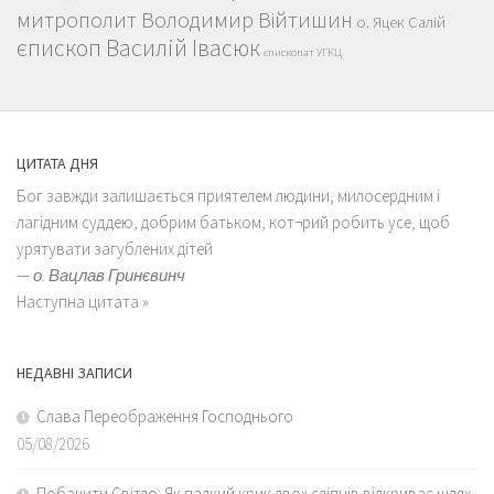
митрополит Володимир Війтишин
о. Яцек Салій
єпископ Василій Івасюк
єпископат УГКЦ
ЦИТАТА ДНЯ
Бог завжди залишається приятелем людини, милосердним і
лагідним суддею, добрим батьком, кот¬рий робить усе, щоб
урятувати загублених дітей
—
о. Вацлав Гринєвинч
Наступна цитата »
НЕДАВНІ ЗАПИСИ
Слава Переображення Господнього
05/08/2026
Побачити Світло: Як палкий крик двох сліпців відкриває шлях