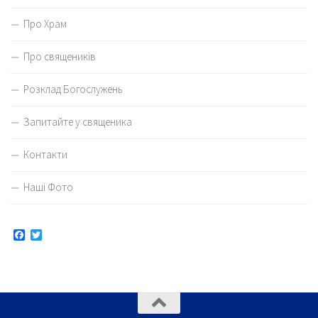
Про Храм
Про священиків
Розклад Богослужень
Запитайте у священика
Контакти
Наші Фото
Facebook
Twitter