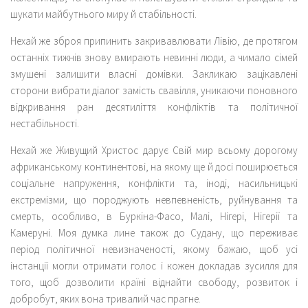
шукати майбутнього миру й стабільності.
Нехай же зброя припинить закривавлювати Лівію, де протягом
останніх тижнів знову вмирають невинні люди, а чимало сімей
змушені залишити власні домівки. Закликаю зацікавлені
сторони вибрати діалог замість свавілля, уникаючи поновного
відкривання ран десятиліття конфліктів та політичної
нестабільності.
Нехай же Живущий Христос дарує Свій мир всьому дорогому
африканському континентові, на якому ще й досі поширюється
соціальне напруження, конфлікти та, іноді, насильницькі
екстремізми, що породжують невпевненість, руйнування та
смерть, особливо, в Буркіна-Фасо, Малі, Нігері, Нігерії та
Камеруні. Моя думка лине також до Судану, що переживає
період політичної невизначеності, якому бажаю, щоб усі
інстанції могли отримати голос і кожен докладав зусилля для
того, щоб дозволити країні віднайти свободу, розвиток і
добробут, яких вона тривалий час прагне.