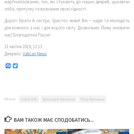
марґіналізованих, тих, які стукають до наших дверей, шукаючи
хліба, притулку та визнання своєї гідності.
Дорогі брати й сестри, Христос живе! Він – надія та молодість
для кожного з нас і для всього світу. Дозвольмо Йому оновити
нас! Благодатної Пасхи!
21 квітня 2019, 12:13
Джерело:
Vatican News
Facebook
Twitter
Мітки:
Urbi et Orbi
Великоднє послання
Папа Франциск
ВАМ ТАКОЖ МАЄ СПОДОБАТИСЬ...