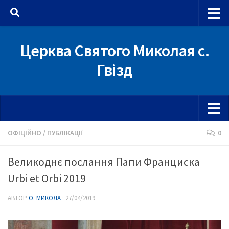
Skip to content
Церква Святого Миколая с.
Гвізд
ОФІЦІЙНО
/
ПУБЛІКАЦІЇ
0
Великоднє послання Папи Франциска
Urbi et Orbi 2019
АВТОР
О. МИКОЛА
·
27/04/2019