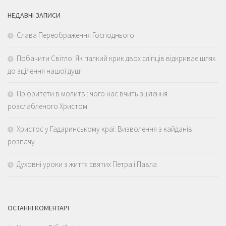
НЕДАВНІ ЗАПИСИ
Слава Переображення Господнього
Побачити Світло: Як палкий крик двох сліпців відкриває шлях
до зцілення нашої душі
Пріоритети в молитві: чого нас вчить зцілення
розслабленого Христом
Христос у Гадаринському краї: Визволення з кайданів
розпачу
Духовні уроки з життя святих Петра і Павла
ОСТАННІ КОМЕНТАРІ