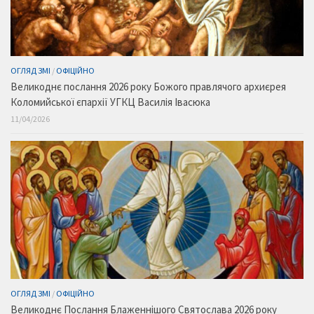
ОГЛЯД ЗМІ
/
ОФІЦІЙНО
Великоднє послання 2026 року Божого правлячого архиєрея
Коломийської єпархії УГКЦ Василія Івасюка
11/04/2026
ОГЛЯД ЗМІ
/
ОФІЦІЙНО
Великоднє Послання Блаженнішого Святослава 2026 року