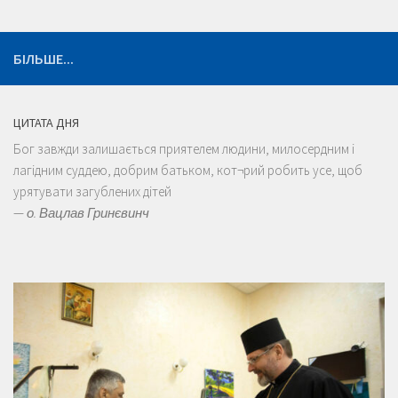
БІЛЬШЕ...
ЦИТАТА ДНЯ
Бог завжди залишається приятелем людини, милосердним і
лагідним суддею, добрим батьком, кот¬рий робить усе, щоб
урятувати загублених дітей
—
о. Вацлав Гринєвинч