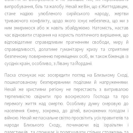
випробування, біль та жалобу. Нехай же Він, що є Життєдавцем,
стане надією улюбленого сирійського народу, жертви
триваючого конфлікту, щодо якого існує небезпека, що ми з
ним змиримося або ж навіть збайдужіємо. Натомість, настав
час відновити старання на користь політичного вирішення, що
відповідатиме справедливим прагненням свободи, миру й
справедливості, долатиме гуманітарну кризу та сприятиме
безпечному поверненню переміщених осіб, як також біженців із
сусідніх країн, особливо, з Лівану та Йорданії.
Пасха спонукає нас зосередити погляд на Близькому Сході,
пошматованому безперервними поділами й напруженнями.
Нехай же християни регіону не перестають з витривалою
терпеливістю свідчити про воскреслого Господа та про
перемогу життя над смертю. Особливу думку скеровую до
населення Ємену, зокрема, до дітей, виснажених голодом і
війною. Нехай же пасхальне світло просвітить усіх правителів та
народи Близького Сходу, починаючи від ізраїльтян і
палестинців, та спонукає їх полегшувати стільки страждань та