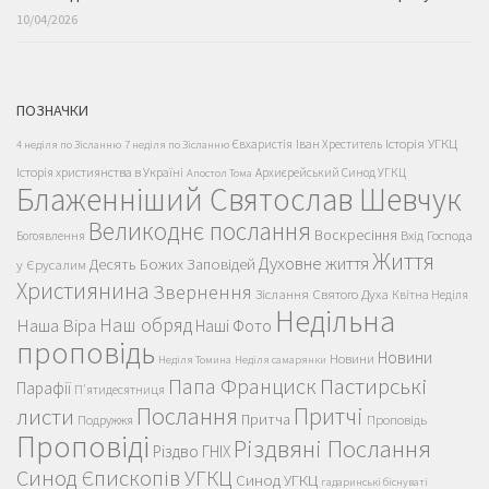
10/04/2026
ПОЗНАЧКИ
Історія УГКЦ
Євхаристія
Іван Хреститель
4 неділя по Зісланню
7 неділя по Зісланню
Історія християнства в Україні
Архиєрейський Синод УГКЦ
Апостол Тома
Блаженніший Святослав Шевчук
Великоднє послання
Воскресіння
Вхід Господа
Богоявлення
Життя
Духовне життя
Десять Божих Заповідей
у Єрусалим
Християнина
Звернення
Зіслання Святого Духа
Квітна Неділя
Недільна
Наш обряд
Наша Віра
Наші Фото
проповідь
Новини
Новини
Неділя Томина
Неділя самарянки
Пастирські
Папа Франциск
Парафії
П'ятидесятниця
Послання
Притчі
листи
Притча
Проповідь
Подружжя
Проповіді
Різдвяні Послання
Різдво ГНІХ
Синод Єпископів УГКЦ
Синод УГКЦ
гадаринські біснуваті