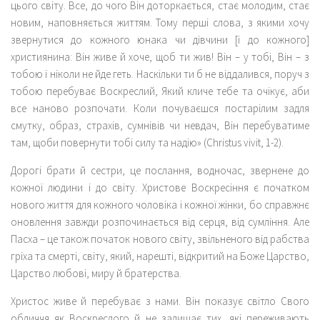
цього світу. Все, до чого Він доторкається, стає молодим, стає
новим, наповняється життям. Тому перші слова, з якими хочу
звернутися до кожного юнака чи дівчини [і до кожного]
християнина: Він живе й хоче, щоб ти жив! Він – у тобі, Він – з
тобою і ніколи не йде геть. Наскільки ти б не віддалився, поруч з
тобою перебуває Воскреслий, Який кличе тебе та очікує, аби
все наново розпочати. Коли почуваєшся постарілим задля
смутку, образ, страхів, сумнівів чи невдач, Він перебуватиме
там, щоби повернути тобі силу та надію» (
Christus vivit
, 1-2).
Дорогі брати й сестри, це послання, водночас, звернене до
кожної людини і до світу. Христове Воскресіння є початком
нового життя для кожного чоловіка і кожної жінки, бо справжнє
оновлення завжди розпочинається від серця, від сумління. Але
Пасха – це також початок нового світу, звільненого від рабства
гріха та смерті, світу, який, нарешті, відкритий на Боже Царство,
Царство любові, миру й братерства.
Христос живе й перебуває з нами. Він показує світло Свого
обличчя як Воскреслого й не залишає тих, які переживають