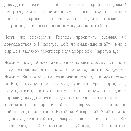
докладати зусиль, щоб покласти край соціальній
несправедливості, зловживанням і насильству та робити
конкретні кроки, що дозволять зцілити поділи та
запропонувати населенню допомогу, яка їм потрібна.
Нехай же воскреслий Господь просвітить зусилля, які
докладаються в Нікарагуа, щоб якнайшвидше знайти мирне
вирішення шляхом переговорів для добра всіх нікарагуанців.
Нехай же перед обличчям численних проявів страждань нашого
часу Господь життя не застане нас холодними й байдужими.
Нехай же Він зробить нас будівничими мостів, а не мурів. Нехай
же Він, що дарує нам Свій мир, зупинить гуркіт зброї, як у
ситуаціях війн, так і в наших містах, та спонукає провідників
народів докладати зусилля для припинення гонки озброєнь і
тривожного поширення зброї, зокрема, в економічно
найрозвинутіших країнах. Нехай же Воскреслий, Який навстіж
відчинив двері гробниці, відкриє наші серця на потреби
знедолених, беззахисних, убогих, безробітних,