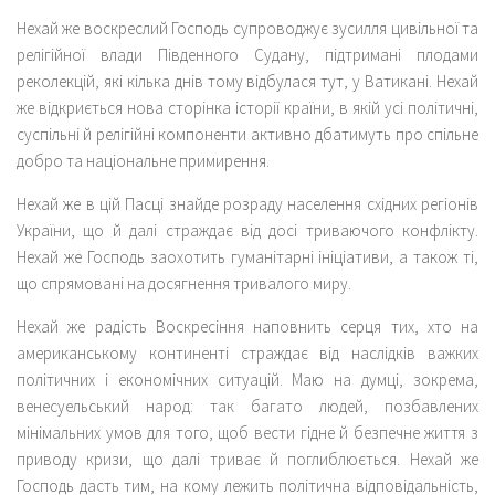
Нехай же воскреслий Господь супроводжує зусилля цивільної та
релігійної влади Південного Судану, підтримані плодами
реколекцій, які кілька днів тому відбулася тут, у Ватикані. Нехай
же відкриється нова сторінка історії країни, в якій усі політичні,
суспільні й релігійні компоненти активно дбатимуть про спільне
добро та національне примирення.
Нехай же в цій Пасці знайде розраду населення східних регіонів
України, що й далі страждає від досі триваючого конфлікту.
Нехай же Господь заохотить гуманітарні ініціативи, а також ті,
що спрямовані на досягнення тривалого миру.
Нехай же радість Воскресіння наповнить серця тих, хто на
американському континенті страждає від наслідків важких
політичних і економічних ситуацій. Маю на думці, зокрема,
венесуельський народ: так багато людей, позбавлених
мінімальних умов для того, щоб вести гідне й безпечне життя з
приводу кризи, що далі триває й поглиблюється. Нехай же
Господь дасть тим, на кому лежить політична відповідальність,