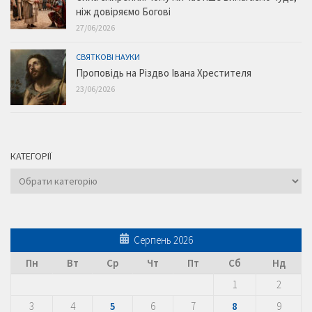
ніж довіряємо Богові
27/06/2026
СВЯТКОВІ НАУКИ
Проповідь на Різдво Івана Хрестителя
23/06/2026
КАТЕГОРІЇ
Категорії
Серпень 2026
Пн
Вт
Ср
Чт
Пт
Сб
Нд
1
2
3
4
5
6
7
8
9