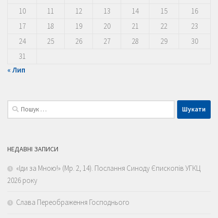
10
11
12
13
14
15
16
17
18
19
20
21
22
23
24
25
26
27
28
29
30
31
« Лип
Пошук:
НЕДАВНІ ЗАПИСИ
«Іди за Мною!» (Мр. 2, 14). Послання Синоду Єпископів УГКЦ
2026 року
Слава Переображення Господнього