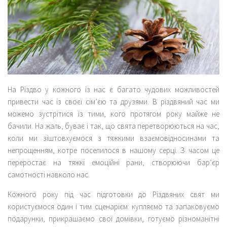
На Різдво у кожного із нас є багато чудових можливостей
привести час із своєї сім’єю та друзями. В різдвяний час ми
можемо зустрітися із тими, кого протягом року майже не
бачили. На жаль, буває і так, що свята перетворюються на час,
коли ми зіштовхуємося з тяжкими взаємовідносинами та
непрощенням, котре поселилося в нашому серці. З часом це
переростає на тяжкі емоційні рани, створюючи бар’єр
самотності навколо нас.
Кожного року під час підготовки до Різдвяних свят ми
користуємося один і тим сценарієм: купляємо та запаковуємо
подарунки, прикрашаємо свої домівки, готуємо різноманітні