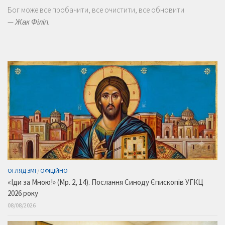
Бог може все пробачити, все очистити, все обновити
—
Жак Філіп.
ОГЛЯД ЗМІ
/
ОФІЦІЙНО
«Іди за Мною!» (Мр. 2, 14). Послання Синоду Єпископів УГКЦ
2026 року
08/08/2026