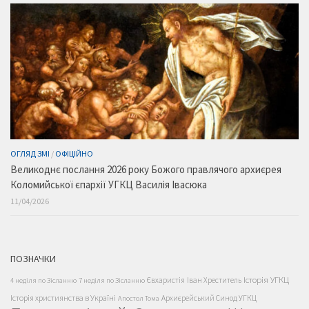
ОГЛЯД ЗМІ
/
ОФІЦІЙНО
Великоднє послання 2026 року Божого правлячого архиєрея
Коломийської єпархії УГКЦ Василія Івасюка
11/04/2026
ПОЗНАЧКИ
Історія УГКЦ
Євхаристія
Іван Хреститель
4 неділя по Зісланню
7 неділя по Зісланню
Історія християнства в Україні
Архиєрейський Синод УГКЦ
Апостол Тома