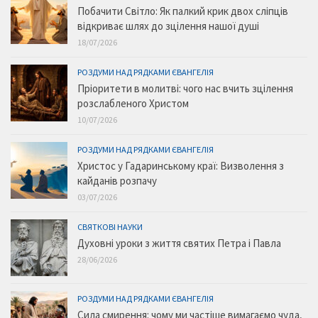
Побачити Світло: Як палкий крик двох сліпців
відкриває шлях до зцілення нашої душі
18/07/2026
РОЗДУМИ НАД РЯДКАМИ ЄВАНГЕЛІЯ
Пріоритети в молитві: чого нас вчить зцілення
розслабленого Христом
10/07/2026
РОЗДУМИ НАД РЯДКАМИ ЄВАНГЕЛІЯ
Христос у Гадаринському краї: Визволення з
кайданів розпачу
03/07/2026
СВЯТКОВІ НАУКИ
Духовні уроки з життя святих Петра і Павла
28/06/2026
РОЗДУМИ НАД РЯДКАМИ ЄВАНГЕЛІЯ
Сила смирення: чому ми частіше вимагаємо чуда,