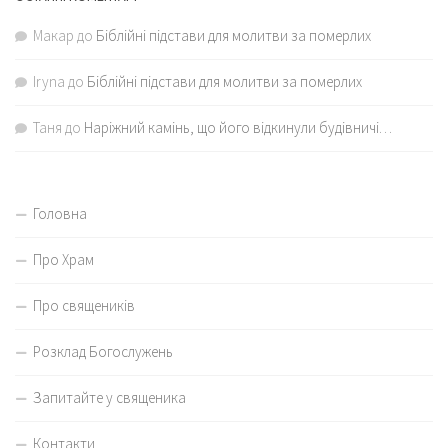
Макар
до
Біблійні підстави для молитви за померлих
Iryna
до
Біблійні підстави для молитви за померлих
Таня
до
Наріжний камінь, що його відкинули будівничі…
Головна
Про Храм
Про священиків
Розклад Богослужень
Запитайте у священика
Контакти