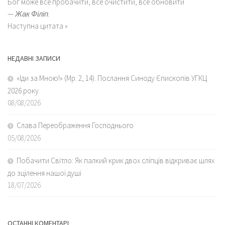
Бог може все пробачити, все очистити, все обновити
—
Жак Філіп.
Наступна цитата »
НЕДАВНІ ЗАПИСИ
«Іди за Мною!» (Мр. 2, 14). Послання Синоду Єпископів УГКЦ
2026 року
08/08/2026
Слава Переображення Господнього
05/08/2026
Побачити Світло: Як палкий крик двох сліпців відкриває шлях
до зцілення нашої душі
18/07/2026
ОСТАННІ КОМЕНТАРІ