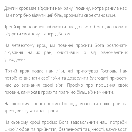
Другий крок має відкрити нам рану і людину, котра ранила нас.
Нам потрібно відчути цей біль, зрозуміти своє становище.
Третій крок повинен наблизити нас до свого болю, дозволити
відкрити свої почуття перед Богом.
На четвертому кроці ми повинні просити Бога розпочати
лікування наших ран, очистивши їх від різноманітних
ушкоджень.
П’ятий крок подає нам ліки, які приготував Господь. Нам
потрібно визнати свої гріхи та дозволити благодаті привести
нас до визнання своєї віри. Просімо про прощення своїх
провин, каймося в гріхах та прагнімо більше їх не чинити.
На шостому кроці просімо Господу вознести наші гріхи на
хрест, вилікувати наші рани.
На сьомому кроці просімо Бога задовольнити наші потреби:
щирої любові та прийняття, безпечності та цінності, важливості