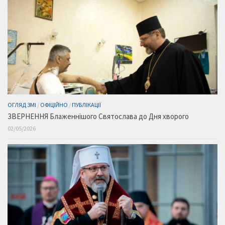
ОГЛЯД ЗМІ
/
ОФІЦІЙНО
/
ПУБЛІКАЦІЇ
ЗВЕРНЕННЯ Блаженнішого Святослава до Дня хворого
02/05/2026