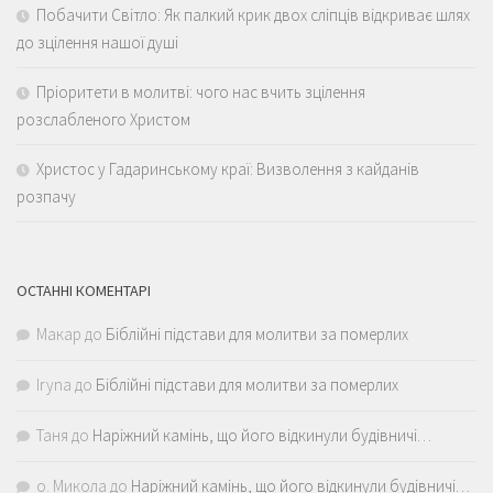
Побачити Світло: Як палкий крик двох сліпців відкриває шлях
до зцілення нашої душі
Пріоритети в молитві: чого нас вчить зцілення
розслабленого Христом
Христос у Гадаринському краї: Визволення з кайданів
розпачу
ОСТАННІ КОМЕНТАРІ
Макар
до
Біблійні підстави для молитви за померлих
Iryna
до
Біблійні підстави для молитви за померлих
Таня
до
Наріжний камінь, що його відкинули будівничі…
о. Микола
до
Наріжний камінь, що його відкинули будівничі…