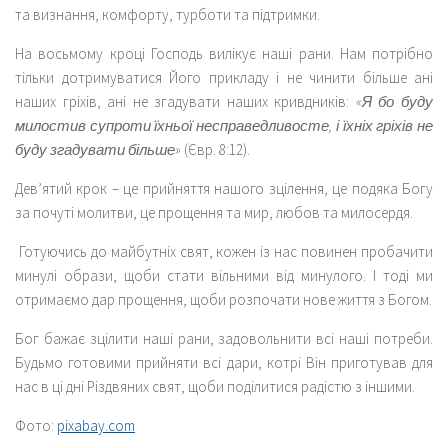
та визнання, комфорту, турботи та підтримки.
На восьмому кроці Господь вилікує наші рани. Нам потрібно
тільки дотримуватися Його прикладу і не чинити більше ані
наших гріхів, ані не згадувати наших кривдників:
«Я бо буду
милостив супроти їхньої несправедливосте, і їхніх гріхів не
буду згадувати більше»
(Євр. 8:12).
Дев’ятий крок – це прийняття нашого зцілення, це подяка Богу
за почуті молитви, це прощення та мир, любов та милосердя.
Готуючись до майбутніх свят, кожен із нас повинен пробачити
минулі образи, щоби стати вільними від минулого. І тоді ми
отримаємо дар прощення, щоби розпочати нове життя з Богом.
Бог бажає зцілити наші рани, задовольнити всі наші потреби.
Будьмо готовими прийняти всі дари, котрі Він приготував для
нас в ці дні Різдвяних свят, щоби поділитися радістю з іншими.
Фото:
pixabay.com