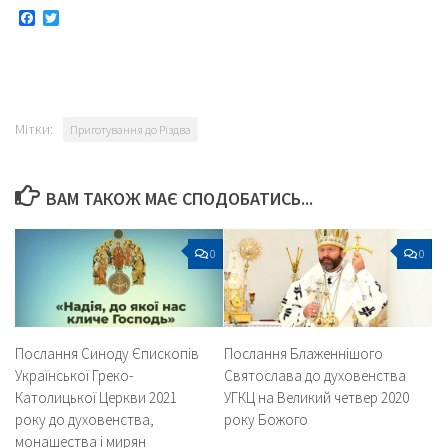
Facebook
Twitter
Мітки:
Приготування до Різдва
ВАМ ТАКОЖ МАЄ СПОДОБАТИСЬ...
0
0
Послання Синоду Єпископів
Послання Блаженнішого
Української Греко-
Святослава до духовенства
Католицької Церкви 2021
УГКЦ на Великий четвер 2020
року до духовенства,
року Божого
монашества і мирян