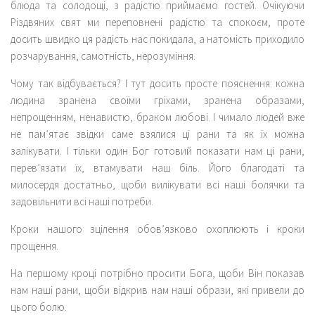
блюда та солодощі, з радістю приймаємо гостей. Очікуючи
Різдвяних свят ми переповнені радістю та спокоєм, проте
досить швидко ця радість нас покидала, а натомість приходило
розчарування, самотність, нерозуміння.
Чому так відбувається? І тут досить просте пояснення: кожна
людина зранена своїми гріхами, зранена образами,
непрощенням, ненавистю, браком любові. І чимало людей вже
не пам’ятає звідки саме взялися ці рани та як їх можна
залікувати. І тільки один Бог готовий показати нам ці рани,
перев’язати їх, втамувати наш біль. Його благодаті та
милосердя достатньо, щоби вилікувати всі наші болячки та
задовільнити всі наші потреби.
Кроки нашого зцілення обов’язково охоплюють і кроки
прощення.
На першому кроці потрібно просити Бога, щоби Він показав
нам наші рани, щоби відкрив нам наші образи, які привели до
цього болю.