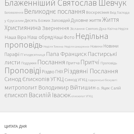
Блаженніший Святослав Шевчук
Великоднє послання
Воскресіння
Вхід Господа
Богоявлення
Життя
Духовне життя
Десять Божих Заповідей
у Єрусалим
Християнина
Звернення
Зіслання Святого Духа
Квітна Неділя
Недільна
Наш обряд
Наша Віра
Наші Фото
проповідь
Новини
Новини
Неділя Томина
Неділя самарянки
Пастирські
Папа Франциск
Парафії
П'ятидесятниця
Послання
Притчі
листи
Притча
Проповідь
Подружжя
Проповіді
Різдвяні Послання
Різдво ГНІХ
Синод Єпископів УГКЦ
Синод УГКЦ
гадаринські біснуваті
митрополит Володимир Війтишин
о. Яцек Салій
єпископ Василій Івасюк
єпископат УГКЦ
ЦИТАТА ДНЯ