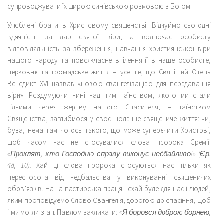
супроводжувати їх щирою синівською розмовою з Богом.
Улюблені брати в Христовому священстві! Відчуймо сьогодні
вдячність за дар святої віри, а водночас особисту
відповідальність за збереження, навчання християнської віри
нашого народу та повсякчасне втілення її в наше особисте,
церковне та громадське життя – усе те, що Святіший Отець
Венедикт XVI назвав «новою євангелізацією для передавання
віри». Роздумуючи нині над тим таїнством, якого ми стали
гідними через жертву нашого Спасителя, – таїнством
Священства, заглибмося у своє щоденне священиче життя: чи,
бува, нема там чогось такого, що може суперечити Христові,
щоб часом нас не стосувалися слова пророка Єремії:
«Проклят, хто Господню справу виконує недбайливо!» (Єр.
48, 10).
Хай ці слова пророка стосуються нас тільки як
пересторога від недбальства у виконуванні священичих
обов’язків. Наша пастирська праця нехай буде для нас і людей,
яким проповідуємо Слово Євангелія, дорогою до спасіння, щоб
і ми могли з ап. Павлом закликати:
«Я боровся доброю борнею,