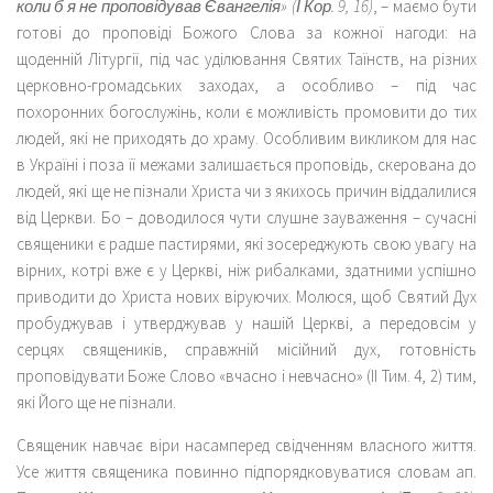
коли б я не проповідував Євангелія» (І Кор. 9, 16)
, – маємо бути
готові до проповіді Божого Слова за кожної нагоди: на
щоденній Літургії, під час уділювання Святих Таїнств, на різних
церковно-громадських заходах, а особливо – під час
похоронних богослужінь, коли є можливість промовити до тих
людей, які не приходять до храму. Особливим викликом для нас
в Україні і поза її межами залишається проповідь, скерована до
людей, які ще не пізнали Христа чи з якихось причин віддалилися
від Церкви. Бо – доводилося чути слушне зауваження – сучасні
священики є радше пастирями, які зосереджують свою увагу на
вірних, котрі вже є у Церкві, ніж рибалками, здатними успішно
приводити до Христа нових віруючих. Молюся, щоб Святий Дух
пробуджував і утверджував у нашій Церкві, а передовсім у
серцях священиків, справжній місійний дух, готовність
проповідувати Боже Слово «вчасно і невчасно» (ІІ Тим. 4, 2) тим,
які Його ще не пізнали.
Священик навчає віри насамперед свідченням власного життя.
Усе життя священика повинно підпорядковуватися словам ап.