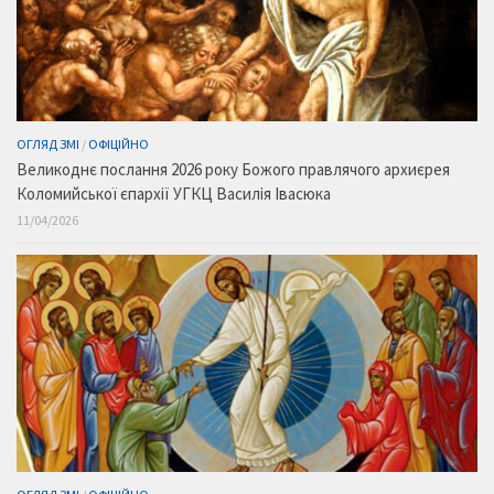
ОГЛЯД ЗМІ
/
ОФІЦІЙНО
Великоднє послання 2026 року Божого правлячого архиєрея
Коломийської єпархії УГКЦ Василія Івасюка
11/04/2026