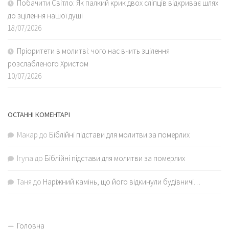
Побачити Світло: Як палкий крик двох сліпців відкриває шлях
до зцілення нашої душі
18/07/2026
Пріоритети в молитві: чого нас вчить зцілення
розслабленого Христом
10/07/2026
ОСТАННІ КОМЕНТАРІ
Макар
до
Біблійні підстави для молитви за померлих
Iryna
до
Біблійні підстави для молитви за померлих
Таня
до
Наріжний камінь, що його відкинули будівничі…
Головна