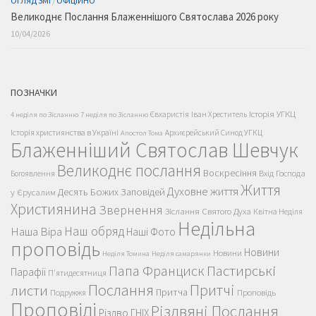
ОГЛЯД ЗМІ
/
ОФІЦІЙНО
Великоднє Послання Блаженнішого Святослава 2026 року
10/04/2026
ПОЗНАЧКИ
Історія УГКЦ
Євхаристія
Іван Хреститель
4 неділя по Зісланню
7 неділя по Зісланню
Історія християнства в Україні
Архиєрейський Синод УГКЦ
Апостол Тома
Блаженніший Святослав Шевчук
Великоднє послання
Воскресіння
Вхід Господа
Богоявлення
Життя
Духовне життя
Десять Божих Заповідей
у Єрусалим
Християнина
Звернення
Зіслання Святого Духа
Квітна Неділя
Недільна
Наш обряд
Наша Віра
Наші Фото
проповідь
Новини
Новини
Неділя Томина
Неділя самарянки
Пастирські
Папа Франциск
Парафії
П'ятидесятниця
Послання
Притчі
листи
Притча
Проповідь
Подружжя
Проповіді
Різдвяні Послання
Різдво ГНІХ