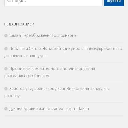
НЕДАВНІ ЗАПИСИ
Слава Переображення Господнього
Побачити Світло: Як палкий крик двох сліпців відкриває шлях
до зцілення нашої душі
Пріоритети в молитві: чого нас вчить зцілення
розслабленого Христом
Христос у Гадаринському краї: Визволення з кайданів
розпачу
Духовні уроки з життя святих Петра і Павла