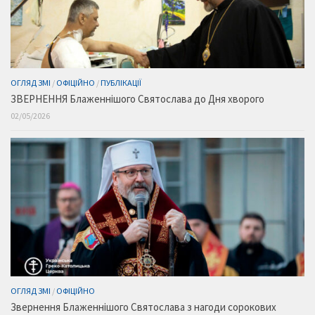
ОГЛЯД ЗМІ
/
ОФІЦІЙНО
/
ПУБЛІКАЦІЇ
ЗВЕРНЕННЯ Блаженнішого Святослава до Дня хворого
02/05/2026
ОГЛЯД ЗМІ
/
ОФІЦІЙНО
Звернення Блаженнішого Святослава з нагоди сорокових