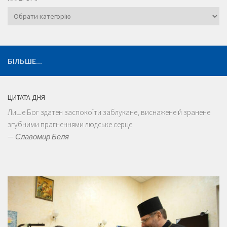
Категорії
БІЛЬШЕ...
ЦИТАТА ДНЯ
Лише Бог здатен заспокоїти заблукане, виснажене й зранене
згубними прагненнями людське серце
—
Славомир Беля