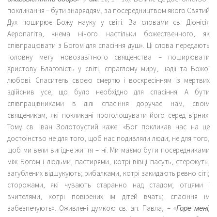
покликання – бути знаряддям, за посередництвом якого Святий
Дух поширює Божу науку у світі. За словами св. Діонісія
Аеропагіта, «нема нічого настільки божественного, як
співпрацювати з Богом для спасіння душ». Ці слова передають
головну мету новозавітного священства – поширювати
Христову Благовість у світі, спраглому миру, надії та Божої
любові. Спаситель своєю смертю і воскресінням із мертвих
здійснив усе, що було необхідно для спасіння. А бути
співпрацівниками в ділі спасіння доручає нам, своїм
священикам, які покликані проголошувати його серед вірних.
Тому св. Іван Золотоустий каже: «Бог покликав нас на це
достоїнство не для того, щоб нас подивляли люди; не для того,
щоб ми вели вигідне життя – ні. Ми маємо бути посередниками
між Богом і людьми, пастирями, котрі вівці пасуть, стережуть,
загублених відшукують; рибалками, котрі закидають ревно сіті;
сторожами, які чувають старанно над стадом; отцями і
вчителями, котрі повірених їм дітей вчать; спасіння їм
забезпечують». Оживлені думкою св. ап. Павла, –
«Горе мені,