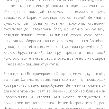
прагненнями, життєвими рішеннями та щоденними вчинками.
«Усе довір’я покладай передусім на всемогутню руку
всевишнього Царя», − закликає нас св. Василій Великий. У
сучасному світі розвитку новітніх технологій, стремління
суспільства до матеріальних благ, що нерідко руйнує віру,
священик повинен стояти як пильний сторож своєї отари,
непорушний оборонець євангельського одкровення. Бо «віра –
це око, що просвітлює всяку совість і дає людині розуміння» (Св.
Кирило Єрусалимський). Цю віру передав для всіх людей
Христос-Спаситель через своїх апостолів, а тепер Він поширює
її і через нас – священнослужителів.
Як спадкоємці Володимирового Хрещення, ми успадкували віру
від наших батьків, які засвідчили її своїм життям, пройшовши
крізь різні, часто важкі, випробування. Великими світочами віри
для нас є українські святі та блаженні. Особливо близькі нам
новомученики ХХ століття. Їхня жертва перегукується з
повчаннями великого пастиря Церкви Митрополита Андрея:
«Нема вищого й кращого ідеалу для християнина, як віддати