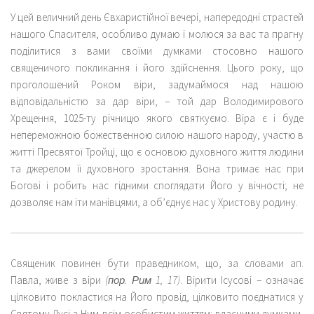
У цей величний день Євхаристійної вечері, напередодні страстей
нашого Спасителя, особливо думаю і молюся за вас та прагну
поділитися з вами своїми думками стосовно нашого
священичого покликання і його здійснення. Цього року, що
проголошений Роком віри, задумаймося над нашою
відповідальністю за дар віри, − той дар Володимирового
Хрещення, 1025-ту річницю якого святкуємо. Віра є і буде
непереможною божественною силою нашого народу, участю в
житті Пресвятої Тройці, що є основою духовного життя людини
та джерелом її духовного зростання. Вона тримає нас при
Богові і робить нас гідними споглядати Його у вічності; не
дозволяє нам іти манівцями, а об’єднує нас у Христову родину.
Священик повинен бути праведником, що, за словами ап.
Павла, живе з віри
(пор. Рим 1, 17)
. Вірити Ісусові − означає
цілковито покластися на Його провід, цілковито поєднатися у
Святому Дусі з Ним всім особистим життям: власними думками,