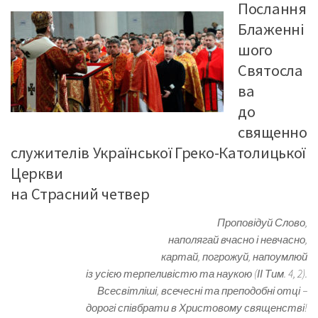
Послання
Блаженні
шого
Святосла
ва
до
священно
служителів Української Греко-Католицької
Церкви
на Страсний четвер
Проповідуй Слово,
наполягай вчасно і невчасно,
картай, погрожуй, напоумлюй
із усією терпеливістю та наукою (ІІ Тим. 4, 2).
Всесвітліші, всечесні та преподобні отці −
дорогі співбрати в Христовому священстві!