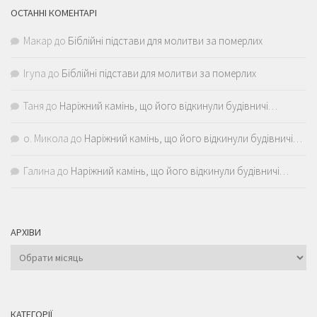
ОСТАННІ КОМЕНТАРІ
Макар
до
Біблійні підстави для молитви за померлих
Iryna
до
Біблійні підстави для молитви за померлих
Таня
до
Наріжний камінь, що його відкинули будівничі…
о. Микола
до
Наріжний камінь, що його відкинули будівничі…
Галина
до
Наріжний камінь, що його відкинули будівничі…
АРХІВИ
Архіви
КАТЕГОРІЇ