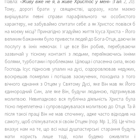
Павла:
«Живу вже не я, а живе Христос у мені» (Гал. 2, 20).
Тому, дорогі брати у священстві, щоразу, коли маємо
вирішувати певні справи парафіяльного чи особистого
характеру, не забуваймо спитати себе: а як Христос повівся б
на моєму місці? Принагідно згадуймо життя Ісуса Христа – Його
великим бажанням було привести людей до Бога-Отця, даючи їм
послугу в їхніх немочах. І це все Він робив, перебуваючи
зазвичай у тісному контакті з людьми, переймаючись їхніми
болями, турботами і проблемами. Цілюща і спасенна сила, якою
Господь Ісус підносив упалих на дусі, оздоровлював недужих,
воскрешав померлих і потішав засмучених, походила з того
вічного єднання з Отцем у Святому Дусі, яке Він мав як Його
єдинородний Син, але яке Він, будучи людиною, підтримував
молитвою. Невипадково вся публічна діяльність Христа була
тісно переплетена і супроводжувалася молитвою до Отця. Та й
після такої праці Він не мав спочинку, адже часто відходив на
самоту, щоб спілкуватися зі своїм Отцем (пор. Мр. 1, 35). Це чітко
вказує нам на те, що всі наші душпастирські старання будуть
мати користь лише тоді, коли будемо оживляти і