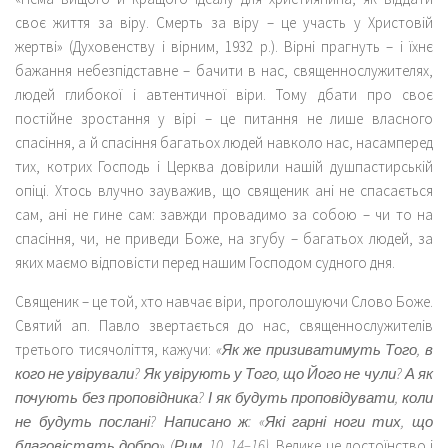
своє життя за віру. Смерть за віру – це участь у Христовій
жертві» (Духовенству і вірним, 1932 р.). Вірні прагнуть – і їхнє
бажання небезпідставне – бачити в нас, священнослужителях,
людей глибокої і автентичної віри. Тому дбати про своє
постійне зростання у вірі – це питання не лише власного
спасіння, а й спасіння багатьох людей навколо нас, насамперед
тих, котрих Господь і Церква довірили нашій душпастирській
опіці. Хтось влучно зауважив, що священик ані не спасається
сам, ані не гине сам: завжди провадимо за собою – чи то на
спасіння, чи, не приведи Боже, на згубу – багатьох людей, за
яких маємо відповісти перед нашим Господом судного дня.
Священик – це той, хто навчає віри, проголошуючи Слово Боже.
Святий ап. Павло звертається до нас, священнослужителів
третього тисячоліття, кажучи:
«Як же призиватимуть Того, в
кого не увірували? Як увірують у Того, що Його не чули? А як
почують без проповідника? І як будуть проповідувати, коли
не будуть послані? Написано ж: «Які гарні ноги тих, що
благовістять добро» (Рим. 10, 14–16).
Велике це достоїнство і