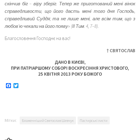
скінчив біг – віру зберіг. Тепер же приготований мені вінок
справедливости, що його дасть мені того дня Господь,
справедливий Суддя; та не лише мені, але всім тим, що з
любов’ю чекали на його появу» (ІІ Тим. 4, 7–8).
Благословення Господнє на вас!
† СВЯТОСЛАВ
ДАНО В КИЄВІ,
ПРИ ПАТРІАРШОМУ СОБОРІ ВОСКРЕСІННЯ ХРИСТОВОГО,
25 КВІТНЯ 2013 РОКУ БОЖОГО
Facebook
Twitter
Мітки:
Блаженніший Святослав Шевчук
Пастирські листи