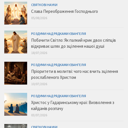
СВЯТКОВІ НАУКИ
Слава Переображення Господнього
05/08/2026
РОЗДУМИ НАД РЯДКАМИ ЄВАНГЕЛІЯ
Побачити Світло: Як палкий крик двох сліпців
відкриває шлях до зцілення нашої душі
18/07/2026
РОЗДУМИ НАД РЯДКАМИ ЄВАНГЕЛІЯ
Пріоритети в молитві: чого нас вчить зцілення
розслабленого Христом
10/07/2026
РОЗДУМИ НАД РЯДКАМИ ЄВАНГЕЛІЯ
Христос у Гадаринському краї: Визволення з
кайданів розпачу
03/07/2026
СВЯТКОВІ НАУКИ