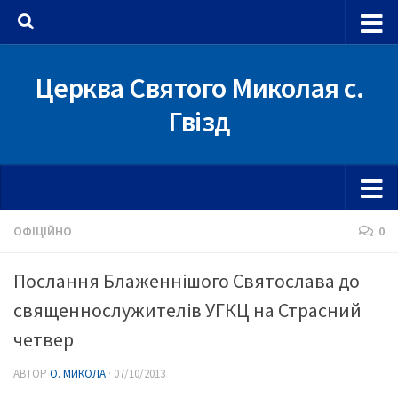
Skip to content
Церква Святого Миколая с.
Гвізд
ОФІЦІЙНО
0
Послання Блаженнішого Святослава до
священнослужителів УГКЦ на Страсний
четвер
АВТОР
О. МИКОЛА
·
07/10/2013