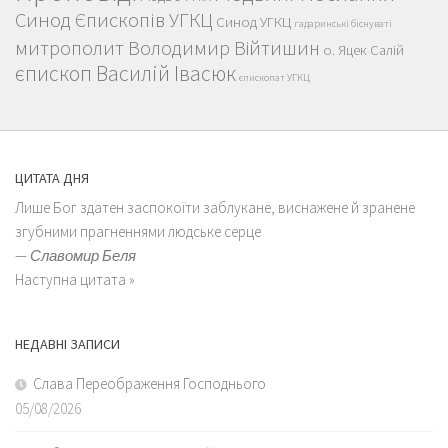
Синод Єпископів УГКЦ
Синод УГКЦ
гадаринські біснуваті
митрополит Володимир Війтишин
о. Яцек Салій
єпископ Василій Івасюк
єпископат УГКЦ
ЦИТАТА ДНЯ
Лише Бог здатен заспокоїти заблукане, виснажене й зранене
згубними прагненнями людське серце
—
Славомир Беля
Наступна цитата »
НЕДАВНІ ЗАПИСИ
Слава Переображення Господнього
05/08/2026