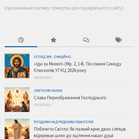
(призначення платежу: пожертва для парафіяльного сайту)
ОГЛЯД ЗМІ
/
ОФІЦІЙНО
«Іди за Мною!» (Мр. 2, 14). Послання Синоду
Єпископів УГКЦ 2026 року
08/08/2026
СВЯТКОВІ НАУКИ
Слава Переображення Господнього
05/08/2026
РОЗДУМИ НАД РЯДКАМИ ЄВАНГЕЛІЯ
Побачити Світло: Як палкий крик двох сліпців
відкриває шлях до зцілення нашої душі