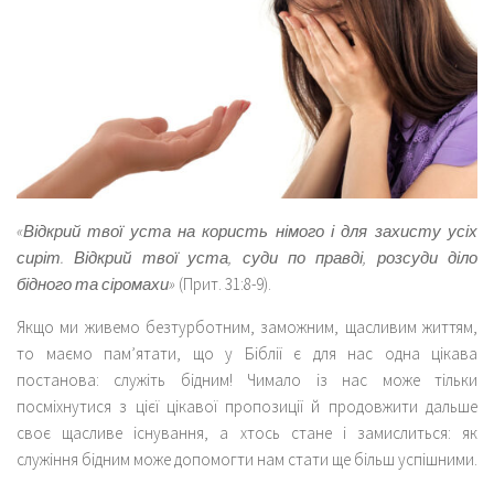
«Відкрий твої уста на користь німого і для захисту усіх
сиріт. Відкрий твої уста, суди по правді, розсуди діло
бідного та сіромахи»
(Прит. 31:8-9).
Якщо ми живемо безтурботним, заможним, щасливим життям,
то маємо пам’ятати, що у Біблії є для нас одна цікава
постанова: служіть бідним! Чимало із нас може тільки
посміхнутися з цієї цікавої пропозиції й продовжити дальше
своє щасливе існування, а хтось стане і замислиться: як
служіння бідним може допомогти нам стати ще більш успішними.