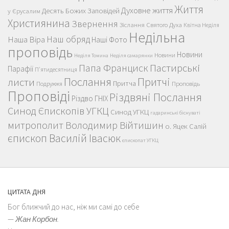
Життя
Духовне життя
Десять Божих Заповідей
у Єрусалим
Християнина
Звернення
Зіслання Святого Духа
Квітна Неділя
Недільна
Наш обряд
Наша Віра
Наші Фото
проповідь
Новини
Новини
Неділя Томина
Неділя самарянки
Пастирські
Папа Франциск
Парафії
П'ятидесятниця
Послання
Притчі
листи
Притча
Проповідь
Подружжя
Проповіді
Різдвяні Послання
Різдво ГНІХ
Синод Єпископів УГКЦ
Синод УГКЦ
гадаринські біснуваті
митрополит Володимир Війтишин
о. Яцек Салій
єпископ Василій Івасюк
єпископат УГКЦ
ЦИТАТА ДНЯ
Бог ближчий до нас, ніж ми самі до себе
—
Жан Корбон.