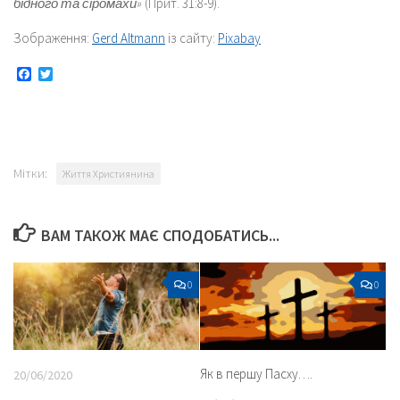
бідного та сіромахи»
(Прит. 31:8-9).
Зображення:
Gerd Altmann
із сайту:
Pixabay
Facebook
Twitter
Мітки:
Життя Християнина
ВАМ ТАКОЖ МАЄ СПОДОБАТИСЬ...
0
0
Як в першу Пасху….
20/06/2020