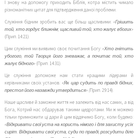
І знову на допомогу приходить Біблія, котра містить чимало
різноманітних цитат для підтвердження даної проблеми.
Служіння бідним зробить вас ще більш щасливими:
«Грішить
той, хто гордує ближнім; щасливий той, хто жалує вбогих»
(Прип. 14:21).
Цим служіння ми виявимо своє почитання Богу:
«Хто гнітить
убогого, той Творця його зневажає, а почитає той, хто
жалує бідного»
(Прип. 14:31).
Це служіння допоможе нам стати кращими лідерами й
керівниками своїх установ:
«Як цар судить по правді бідних,
престол його назавжди утвердиться» (
Прип. 29:14).
Наше щасливе й заможне життя не залежить від нас самих, а від
Бога, Котрий нас обдарував такими щедротами. Ми ж можемо
тільки примножити ці дари й цим віддячимо Богу, коли будемо:
«Відкривати свої уста на користь німого і для захисту усіх
сиріт. Відкривати свої уста, суди по правді, розсудити діло