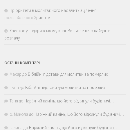
Пріоритети в молитві: чого нас вчить зцілення
розслабленого Христом
Христос у Гадаринському краї: Визволення з кайданів
розпачу
ОСТАННІ КОМЕНТАРІ
Макар
до
Біблійні підстави для молитви за померлих
Iryna
до
Біблійні підстави для молитви за померлих
Таня
до
Наріжний камінь, що його відкинули будівничі…
о. Микола
до
Наріжний камінь, що його відкинули будівничі…
Галина
до
Наріжний камінь, що його відкинули будівничі…