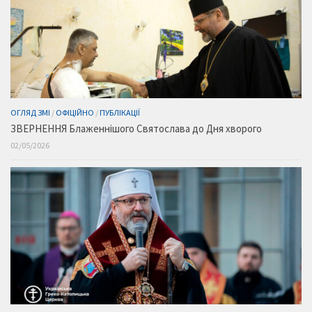
ОГЛЯД ЗМІ
/
ОФІЦІЙНО
/
ПУБЛІКАЦІЇ
ЗВЕРНЕННЯ Блаженнішого Святослава до Дня хворого
02/05/2026