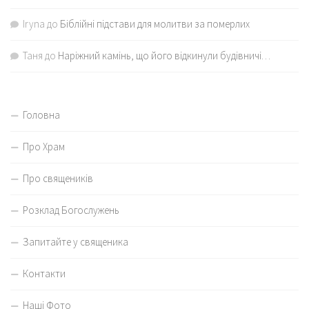
Iryna
до
Біблійні підстави для молитви за померлих
Таня
до
Наріжний камінь, що його відкинули будівничі…
Головна
Про Храм
Про священиків
Розклад Богослужень
Запитайте у священика
Контакти
Наші Фото