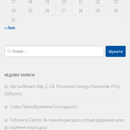
17
18
19
20
21
22
23
24
25
26
27
28
29
30
31
« Лип
Пошук:
НЕДАВНІ ЗАПИСИ
«Іди за Мною!» (Мр. 2, 14). Послання Синоду Єпископів УГКЦ
2026 року
Слава Переображення Господнього
Побачити Світло: Як палкий крик двох сліпців відкриває шлях
до зцілення нашої душі