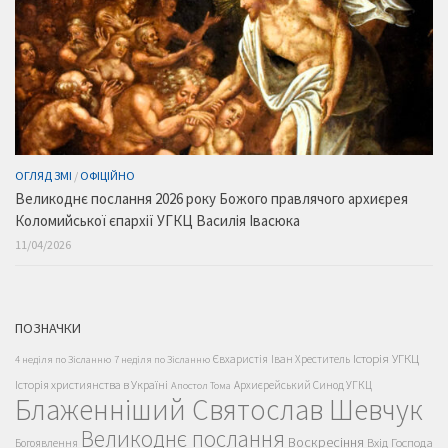
ОГЛЯД ЗМІ
/
ОФІЦІЙНО
Великоднє послання 2026 року Божого правлячого архиєрея
Коломийської єпархії УГКЦ Василія Івасюка
11/04/2026
ПОЗНАЧКИ
Історія УГКЦ
Євхаристія
Іван Хреститель
4 неділя по Зісланню
7 неділя по Зісланню
Історія християнства в Україні
Архиєрейський Синод УГКЦ
Апостол Тома
Блаженніший Святослав Шевчук
Великоднє послання
Воскресіння
Вхід Господа
Богоявлення