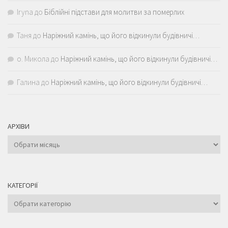
Iryna
до
Біблійні підстави для молитви за померлих
Таня
до
Наріжний камінь, що його відкинули будівничі…
о. Микола
до
Наріжний камінь, що його відкинули будівничі…
Галина
до
Наріжний камінь, що його відкинули будівничі…
АРХІВИ
Архіви
КАТЕГОРІЇ
Категорії