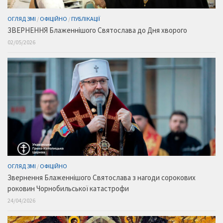
ОГЛЯД ЗМІ
/
ОФІЦІЙНО
/
ПУБЛІКАЦІЇ
ЗВЕРНЕННЯ Блаженнішого Святослава до Дня хворого
02/05/2026
ОГЛЯД ЗМІ
/
ОФІЦІЙНО
Звернення Блаженнішого Святослава з нагоди сорокових
роковин Чорнобильської катастрофи
24/04/2026