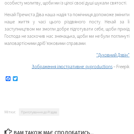
особисту молитву, щоби ми із цілої своєї душі шукали святості.
Нехай Пречиста Діва наша надія та помічниця допоможе змінити
наше життя у часі цього різдвяного посту. Нехай за Її
заступництвом ми змогли добре підготувати себе, щоби прихід
Господа не заскочив нас зненацька, щоби ми не були поглинуті
маловартісними дріб’язковими справами.
“Духовний Дзвін”
Зображення ілюстративне: pvproductions
– Freepik
Facebook
Twitter
Мітки:
Приготування до Різдва
ВАМ ТАКОЖ МАЄ СПОДОБАТИСЬ...