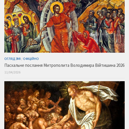
ОГЛЯД ЗМІ
/
ОФІЦІЙНО
Пасхальне послання Митрополита Володимира Війтишина 2026
11/04/2026