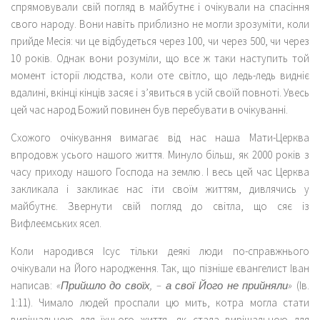
спрямовували свій погляд в майбутнє і очікували на спасіння
свого народу. Вони навіть приблизно не могли зрозуміти, коли
прийде Месія: чи це відбудеться через 100, чи через 500, чи через
10 років. Однак вони розуміли, що все ж таки наступить той
момент історії людства, коли оте світло, що ледь-ледь видніє
вдалині, вкінці кінців засяє і з’явиться в усій своїй повноті. Увесь
цей час народ Божий повинен був перебувати в очікуванні.
Схожого очікування вимагає від нас наша Мати-Церква
впродовж усього нашого життя. Минуло більш, як 2000 років з
часу приходу нашого Господа на землю. І весь цей час Церква
закликала і закликає нас іти своїм життям, дивлячись у
майбутнє. Звернути свій погляд до світла, що сяє із
Вифлеємських ясел.
Коли народився Ісус тільки деякі люди по-справжнього
очікували на Його народження. Так, що пізніше євангелист Іван
написав:
«Прийшло до своїх, – а свої Його не прийняли»
(Ів.
1:11). Чимало людей проспали цю мить, котра могла стати
вирішальною для їхнього життя, як стала вирішальною для