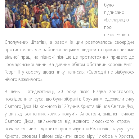
було
підписано
«Декларацію
про
незалежність
Сполучених Штатів», а разом із цим розпочалось своєрідне
протистояння між рабовласницьким півднем та прихильниками
вільної праці на півночі пізніше це протистояння привело до
Громадянської війни. За дивним збігом обставин король Англії
Георг ІІІ у своєму щоденнику написав: «Сьогодні не відбулося
нічого важливого».
В день П’ятидесятниці, 30 року після Різдва Христового,
послідовники Ісуса, що були зібрані в Єручалимі одержали силу
Святого Духа. На кожного із 120 учнів Христа зійшов Святий Дух,
у вигляді вогненних язиків полум’я. Апостоли, зміцнені силою
Святого Духа, звільнилися від всякого людського страху і
почали сміливо і відкрито проповідувати Євангеліє, науку Ісуса
Христа, словом і ділом свідчити свою віру і любов у Христа,