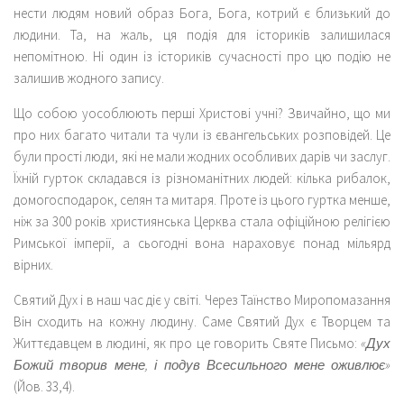
нести людям новий образ Бога, Бога, котрий є близький до
людини. Та, на жаль, ця подія для істориків залишилася
непомітною. Ні один із істориків сучасності про цю подію не
залишив жодного запису.
Що собою уособлюють перші Христові учні? Звичайно, що ми
про них багато читали та чули із євангельських розповідей. Це
були прості люди, які не мали жодних особливих дарів чи заслуг.
Їхній гурток складався із різноманітних людей: кілька рибалок,
домогосподарок, селян та митаря. Проте із цього гуртка менше,
ніж за 300 років християнська Церква стала офіційною релігією
Римської імперії, а сьогодні вона нараховує понад мільярд
вірних.
Святий Дух і в наш час діє у світі. Через Таїнство Миропомазання
Він сходить на кожну людину. Саме Святий Дух є Творцем та
Життєдавцем в людині, як про це говорить Святе Письмо:
«Дух
Божий творив мене, і подув Всесильного мене оживлює»
(Йов. 33,4).