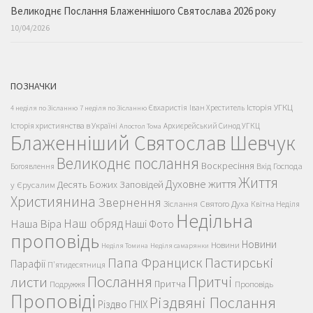
Великоднє Послання Блаженнішого Святослава 2026 року
10/04/2026
ПОЗНАЧКИ
Історія УГКЦ
Євхаристія
Іван Хреститель
4 неділя по Зісланню
7 неділя по Зісланню
Історія християнства в Україні
Архиєрейський Синод УГКЦ
Апостол Тома
Блаженніший Святослав Шевчук
Великоднє послання
Воскресіння
Вхід Господа
Богоявлення
Життя
Духовне життя
Десять Божих Заповідей
у Єрусалим
Християнина
Звернення
Зіслання Святого Духа
Квітна Неділя
Недільна
Наш обряд
Наша Віра
Наші Фото
проповідь
Новини
Новини
Неділя Томина
Неділя самарянки
Пастирські
Папа Франциск
Парафії
П'ятидесятниця
Послання
Притчі
листи
Притча
Проповідь
Подружжя
Проповіді
Різдвяні Послання
Різдво ГНІХ