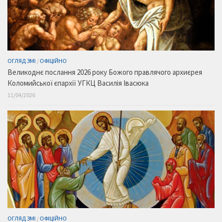
ОГЛЯД ЗМІ
/
ОФІЦІЙНО
Великоднє послання 2026 року Божого правлячого архиєрея
Коломийської єпархії УГКЦ Василія Івасюка
11/04/2026
ОГЛЯД ЗМІ
/
ОФІЦІЙНО