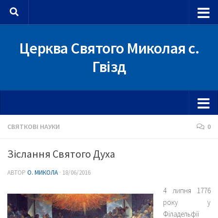
Skip to content
Церква Святого Миколая с.
Гвізд
СВЯТКОВІ НАУКИ
0
Зіслання Святого Духа
АВТОР
О. МИКОЛА
·
18/06/2016
4 липня 1776
року у
Філадельфії