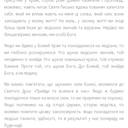
присутній у Храмі, слухає різні уривки Євангелія і проповіді,
можливо, навіть читає Святе Письмо вдома повинен запитати
себе: який же вплив мають на мене ці слова, який сенс вони
закладають у моєму житті? На жаль, у своєму житті ми іноді
більш прив’язані до людських звичаїв та вірувань. Нерідко ми
більше віримо звичаям, ніж особі Бога.
Якщо ми йдемо у Божий Храм та покладаємося на людське, то
ми глибоко розчаруємося. Хто шукає людських звичаїв, той
неодмінно їх знайде. Хто шукає зовнішньої краси, той отримає
бажане. Проте той, хто шукає Бога, Дух Божий, той знайде
Бога, а не людину.
Ми маємо пам’ятати, що шукаємо сили Божої, молимося до
Святого Духа: «Прийди та вселися в нас». Якщо ж будемо
покладатися тільки на власні сили, то ми приречені на поразку.
Якщо поглянемо на хід історії Церкви, історію людства, то
можемо помітити цікаву закономірність: якщо покладатися на
людські таланти, здібності, то в результаті у нас попереду не
буде надії.