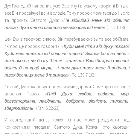
Дух Господній наповнив усю Вселену і в усьому творінні Він діє,
все Він просвічує і всім володіє. Тому пророк молиться до Нього
та просить Святого Духа:
«Не відкидай мене від обличчя
твого, духа твого святого не відбирай від мене»
(Пс. 51,13).
Цей Дух є творчою силою, Він перебуває скрізь та все обіймає,
як про це пророк говорить:
«Куди мені піти від духу твого?
Куди мені втекти від обличчя твого? Зійшов би я на небо –
ти там єси, ліг би я у Шеолі – і там ти. Взяв би крила зірниці,
осівся б на край моря, – і там рука твоя мене б водила, і
твоя десниця мене б тримала»
(Пс. 139,7-10).
Святий Дух обдаровує нас великими дарами. Саме про них пише
апостол Павло:
«Плід Духа: любов, радість, мир,
довготерпіння, лагідність, доброта, вірність, тихість,
здержливість»
(Гал. 5,22-23).
У сьогоднішній день, кожен із нас може роздумати над
конкретними плодами Святого Духа. Кожен, хто сьогодні