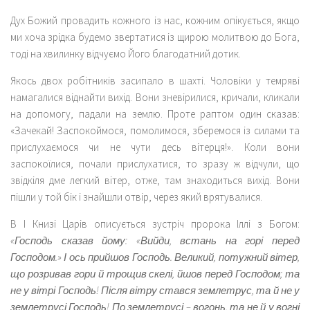
Дух Божий провадить кожного із нас, кожним опікується, якщо
ми хоча зрідка будемо звертатися із щирою молитвою до Бога,
тоді на хвилинку відчуємо Його благодатний дотик.
Якось двох робітників засипало в шахті. Чоловіки у темряві
намагалися віднайти вихід. Вони зневірилися, кричали, кликали
на допомогу, падали на землю. Проте раптом один сказав:
«Зачекай! Заспокоймося, помолимося, зберемося із силами та
прислухаємося чи не чути десь вітерця!». Коли вони
заспокоїлися, почали прислухатися, то зразу ж відчули, що
звідкіля дме легкий вітер, отже, там знаходиться вихід. Вони
пішли у той бік і знайшли отвір, через який врятувалися.
В І Книзі Царів описується зустріч пророка Іллі з Богом:
«Господь сказав йому: «Вийди, встань на горі перед
Господом.» І ось прийшов Господь. Великий, потужний вітер,
що розривав гори й трощив скелі, йшов перед Господом; та
не у вітрі Господь! Після вітру стався землетрус, та й не у
землетрусі Господь! По землетрусі – вогонь, та не й у вогні