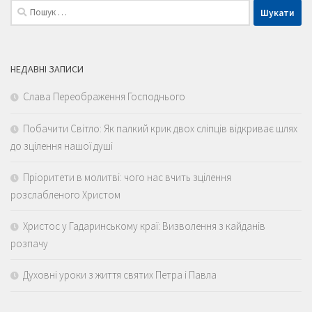
Пошук:
НЕДАВНІ ЗАПИСИ
Слава Переображення Господнього
Побачити Світло: Як палкий крик двох сліпців відкриває шлях
до зцілення нашої душі
Пріоритети в молитві: чого нас вчить зцілення
розслабленого Христом
Христос у Гадаринському краї: Визволення з кайданів
розпачу
Духовні уроки з життя святих Петра і Павла