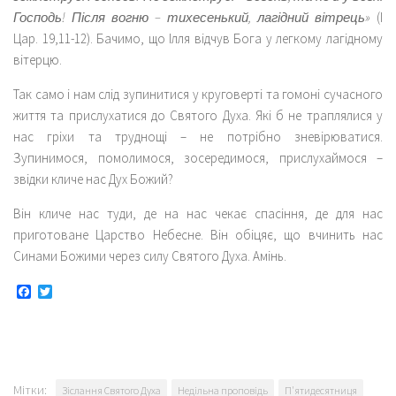
Господь! Після вогню – тихесенький, лагідний вітрець»
(І
Цар. 19,11-12). Бачимо, що Ілля відчув Бога у легкому лагідному
вітерцю.
Так само і нам слід зупинитися у круговерті та гомоні сучасного
життя та прислухатися до Святого Духа. Які б не траплялися у
нас гріхи та труднощі – не потрібно зневірюватися.
Зупинимося, помолимося, зосередимося, прислухаймося –
звідки кличе нас Дух Божий?
Він кличе нас туди, де на нас чекає спасіння, де для нас
приготоване Царство Небесне. Він обіцяє, що вчинить нас
Синами Божими через силу Святого Духа. Амінь.
Facebook
Twitter
Мітки:
Зіслання Святого Духа
Недільна проповідь
П'ятидесятниця