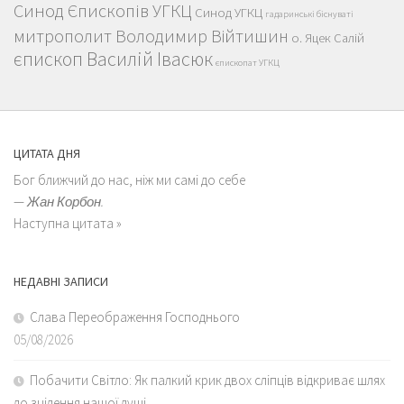
Синод Єпископів УГКЦ
Синод УГКЦ
гадаринські біснуваті
митрополит Володимир Війтишин
о. Яцек Салій
єпископ Василій Івасюк
єпископат УГКЦ
ЦИТАТА ДНЯ
Бог ближчий до нас, ніж ми самі до себе
—
Жан Корбон.
Наступна цитата »
НЕДАВНІ ЗАПИСИ
Слава Переображення Господнього
05/08/2026
Побачити Світло: Як палкий крик двох сліпців відкриває шлях
до зцілення нашої душі