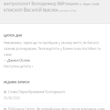
митрополит Володимир Війтишин
о. Яцек Салій
єпископ Василій Івасюк
єпископат УГКЦ
ЦИТАТА ДНЯ
Неважливо, через що ти пройшов у своєму житті, як багато
зазнав розчарувань. Твоя вартість у Божих очах постійно та
сама
—
Джоел Остін
Наступна цитата »
НЕДАВНІ ЗАПИСИ
Слава Переображення Господнього
05/08/2026
Побачити Світло: Як палкий крик двох сліпців відкриває шлях