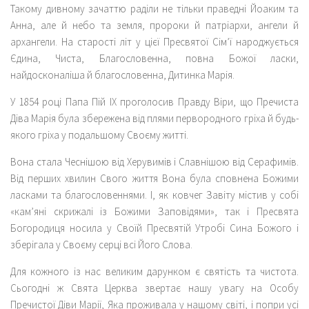
Такому дивному зачаттю раділи не тільки праведні Йоаким та
Анна, але й небо та земля, пророки й патріархи, ангели й
архангели. На старості літ у цієї Пресвятої Сім’ї народжується
Єдина, Чиста, Благословенна, повна Божої ласки,
найдосконаліша й благословенна, Дитинка Марія.
У 1854 році Папа Пій ІХ проголосив Правду Віри, що Пречиста
Діва Марія була збережена від плями первородного гріха й будь-
якого гріха у подальшому Своєму житті.
Вона стала Чеснішою від Херувимів і Славнішою від Серафимів.
Від перших хвилин Свого життя Вона була сповнена Божими
ласками та благословеннями. І, як ковчег Завіту містив у собі
«кам’яні скрижалі із Божими Заповідями», так і Пресвята
Богородиця носила у Своїй Пресвятій Утробі Сина Божого і
зберігала у Своєму серці всі Його Слова.
Для кожного із нас великим дарунком є святість та чистота.
Сьогодні ж Свята Церква звертає нашу увагу на Особу
Пречистої Діви Марії, Яка проживала у нашому світі, і попри усі