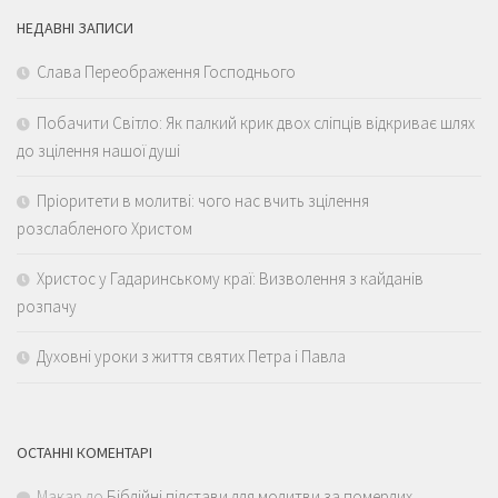
НЕДАВНІ ЗАПИСИ
Слава Переображення Господнього
Побачити Світло: Як палкий крик двох сліпців відкриває шлях
до зцілення нашої душі
Пріоритети в молитві: чого нас вчить зцілення
розслабленого Христом
Христос у Гадаринському краї: Визволення з кайданів
розпачу
Духовні уроки з життя святих Петра і Павла
ОСТАННІ КОМЕНТАРІ
Макар
до
Біблійні підстави для молитви за померлих