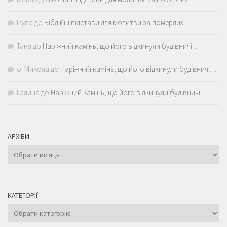
Iryna
до
Біблійні підстави для молитви за померлих
Таня
до
Наріжний камінь, що його відкинули будівничі…
о. Микола
до
Наріжний камінь, що його відкинули будівничі…
Галина
до
Наріжний камінь, що його відкинули будівничі…
АРХІВИ
Архіви
КАТЕГОРІЇ
Категорії