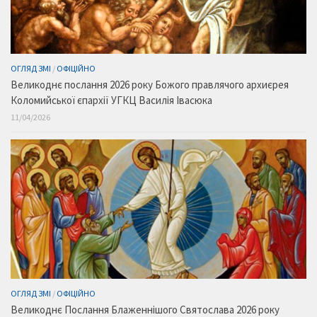
ОГЛЯД ЗМІ
/
ОФІЦІЙНО
Великоднє послання 2026 року Божого правлячого архиєрея
Коломийської єпархії УГКЦ Василія Івасюка
11/04/2026
ОГЛЯД ЗМІ
/
ОФІЦІЙНО
Великоднє Послання Блаженнішого Святослава 2026 року