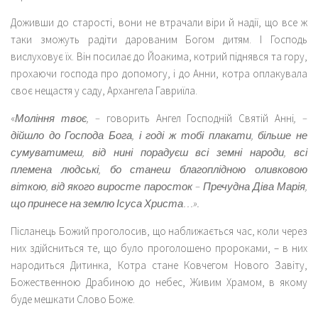
Доживши до старості, вони не втрачали віри й надії, що все ж
таки зможуть радіти дарованим Богом дитям. І Господь
вислуховує їх. Він посилає до Йоакима, котрий піднявся та гору,
прохаючи господа про допомогу, і до Анни, котра оплакувала
своє нещастя у саду, Архангела Гавриїла.
«
Моління твоє, –
говорить Ангел Господній Святій Анні
, –
дійшло до Господа Бога, і годі ж тобі плакати, більше не
сумуватимеш, від нині порадуєш всі земні народи, всі
племена людські, бо станеш благоплідною оливковою
віткою, від якого виросте паросток – Пречудна Діва Марія,
що принесе на землю Ісуса Христа…».
Післанець Божий проголосив, що наближається час, коли через
них здійсниться те, що було проголошено пророками, – в них
народиться Дитинка, Котра стане Ковчегом Нового Завіту,
Божественною Драбиною до небес, Живим Храмом, в якому
буде мешкати Слово Боже.