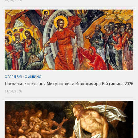
ОГЛЯД ЗМІ
/
ОФІЦІЙНО
Пасхальне послання Митрополита Володимира Війтишина 2026
11/04/2026