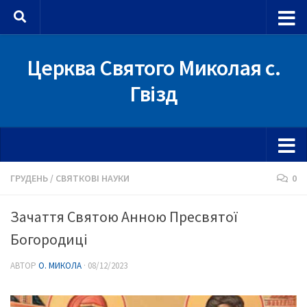
Skip to content
Церква Святого Миколая с.
Гвізд
ГРУДЕНЬ
/
СВЯТКОВІ НАУКИ
0
Зачаття Святою Анною Пресвятої
Богородиці
АВТОР
О. МИКОЛА
·
08/12/2023