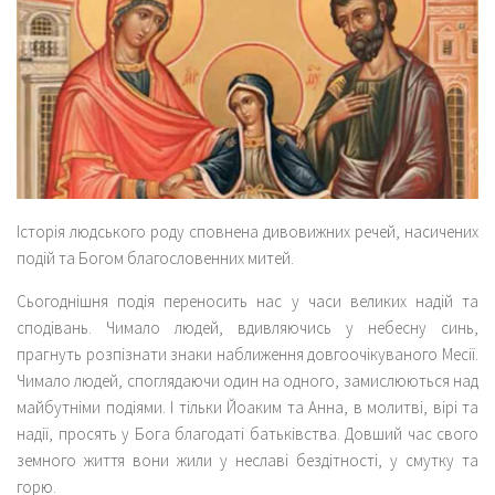
Історія людського роду сповнена дивовижних речей, насичених
подій та Богом благословенних митей.
Сьогоднішня подія переносить нас у часи великих надій та
сподівань. Чимало людей, вдивляючись у небесну синь,
прагнуть розпізнати знаки наближення довгоочікуваного Месії.
Чимало людей, споглядаючи один на одного, замислюються над
майбутніми подіями. І тільки Йоаким та Анна, в молитві, вірі та
надії, просять у Бога благодаті батьківства. Довший час свого
земного життя вони жили у неславі бездітності, у смутку та
горю.