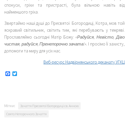
спокуси, гріхи та пристрасті, була вільною навіть від
найменшого гріха.
Звертаймо наші душі до Пресвятої Богородиці, Котра, мов той
яскравий світильник, світить тим, які перебувають у темряві.
Прославляймо сьогодні Матір Божу:
«Радуйся, Невісто, Діво
чистая, радуйся, Пренепорочно зачата!».
І просімо Її захисту,
допомоги та миру для усіх нас.
Веб-ресурс Надвірнянського деканату УГКЦ
Facebook
Twitter
Мітки:
Зачаття Пресвятої Богородиці св. Анною
Свято Непорочного Зачаття