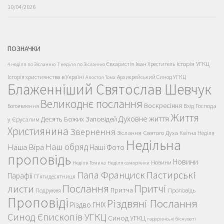
10/04/2026
ПОЗНАЧКИ
Історія УГКЦ
Євхаристія
Іван Хреститель
4 неділя по Зісланню
7 неділя по Зісланню
Історія християнства в Україні
Архиєрейський Синод УГКЦ
Апостол Тома
Блаженніший Святослав Шевчук
Великоднє послання
Воскресіння
Вхід Господа
Богоявлення
Життя
Духовне життя
Десять Божих Заповідей
у Єрусалим
Християнина
Звернення
Зіслання Святого Духа
Квітна Неділя
Недільна
Наш обряд
Наша Віра
Наші Фото
проповідь
Новини
Новини
Неділя Томина
Неділя самарянки
Пастирські
Папа Франциск
Парафії
П'ятидесятниця
Послання
Притчі
листи
Притча
Проповідь
Подружжя
Проповіді
Різдвяні Послання
Різдво ГНІХ
Синод Єпископів УГКЦ
Синод УГКЦ
гадаринські біснуваті