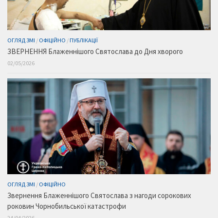
ОГЛЯД ЗМІ
/
ОФІЦІЙНО
/
ПУБЛІКАЦІЇ
ЗВЕРНЕННЯ Блаженнішого Святослава до Дня хворого
02/05/2026
ОГЛЯД ЗМІ
/
ОФІЦІЙНО
Звернення Блаженнішого Святослава з нагоди сорокових
роковин Чорнобильської катастрофи
24/04/2026