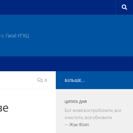
с. Гвізд УГКЦ
0
БІЛЬШЕ...
ЦИТАТА ДНЯ
ве
Бог може все пробачити, все
очистити, все обновити
—
Жак Філіп.