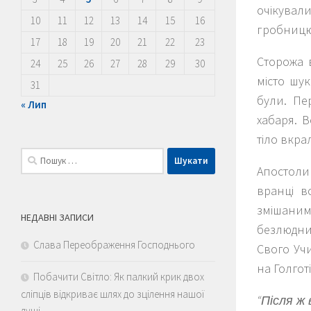
очікувал
10
11
12
13
14
15
16
гробницю 
17
18
19
20
21
22
23
Сторожа 
24
25
26
27
28
29
30
місто шу
31
були. Пе
« Лип
хабаря. 
тіло вкрал
Пошук:
Апостоли
вранці в
змішаним
НЕДАВНІ ЗАПИСИ
безлюдни
Слава Переображення Господнього
Свого Учи
на Голгот
Побачити Світло: Як палкий крик двох
сліпців відкриває шлях до зцілення нашої
“Після ж
душі