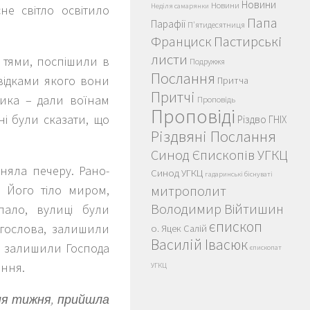
Новини
Новини
Неділя самарянки
не світло освітило
Папа
Парафії
П'ятидесятниця
Пастирські
Франциск
листи
 тями, поспішили в
Подружжя
Послання
відками якого вони
Притча
Притчі
ика – дали воїнам
Проповідь
Проповіді
ні були сказати, що
Різдво ГНІХ
Різдвяні Послання
Синод Єпископів УГКЦ
няла печеру. Рано-
Синод УГКЦ
гадаринські біснуваті
 Його тіло миром,
митрополит
Володимир Війтишин
пало, вулиці були
єпископ
огослова, залишили
о. Яцек Салій
Василій Івасюк
не залишили Господа
єпископат
іння.
УГКЦ
дня тижня, прийшла