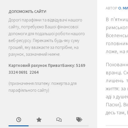
АВТОР
О. М
ДОПОМОЖІТЬ САЙТУ!
В п’ятни
Дорогі парафіяни та відвідувачі нашого
сайту, потребуємо Вашої фінансової
римськог
допомоги для подальшої роботи нашого
Вселенськ
веб-ресурсу. Перекажіть будь-яку суму
головним
грошей, яку вважаєте за потрібне, на
ложе, на 
рахунок, зазначений нижче.
Похованн
Картковий рахунок ПриватБанку: 5169
вранці. 
3324 0691 2264
лишень т
(призначення платежу: пожертва для
життя: за
парафіяльного сайту)
аді з душ
Пасхи]. В
десь там,