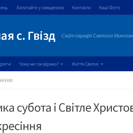
жень
Запитайте у священика
Контакти
Наші Фото
я с. Гвізд
Сайт парафії Святого Миколая 
ритчі
Чому ми так віримо?
Життя Святих
НАУКИ
ка субота і Світле Христо
кресіння