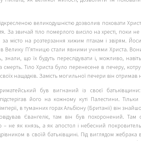
ідкресленою великодушністю дозволив поховати Христа
я. За звичай тіло померлого висіло на хресті, поки не 
 за місто на розтерзання хижим птахам і звірям. Йос
в Велику П’ятницю стали явними учнями Христа. Вони
ь, знали, що їх будуть переслідувати і, можливо, навіт
а смерть. Тіло Христа було перенесене в печеру, кот
і своїх нащадків. Замість могильної печери він отримав н
иматейський був вигнаний із своєї батьківщини:
 підстерігав його на кожному куті Палестини. Тільки 
імперії, в туманних горах Альбіону (Британії) він знайшо
овідував Євангеліє, там він був похоронений. Там 
 – не як князь, а як апостол і небесний покровитель
рівником в своїй батьківщині. Під виглядом жебрака ві