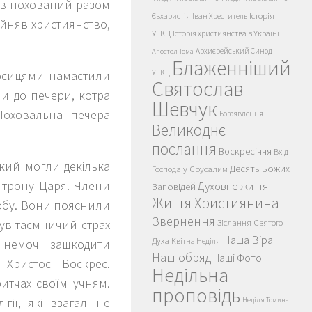
був похований разом
Історія
Євхаристія
Іван Хреститель
йняв християнство,
УГКЦ
Історія християнства в Україні
Архиєрейський Синод
Апостол Тома
Блаженніший
осицями намастили
УГКЦ
Святослав
ли до печери, котра
Шевчук
 Поховальна печера
Богоявлення
Великоднє
послання
Воскресіння
Вхід
кий могли декілька
Десять Божих
Господа у Єрусалим
я трону Царя. Члени
Духовне життя
Заповідей
Життя Християнина
робу. Вони пояснили
Звернення
був таємничий страх
Зіслання Святого
Наша Віра
Духа
 немочі зашкодити
Квітна Неділя
Наш обряд
Наші Фото
 Христос Воскрес.
Недільна
ритчах своїм учням.
проповідь
гії, які взагалі не
Неділя Томина