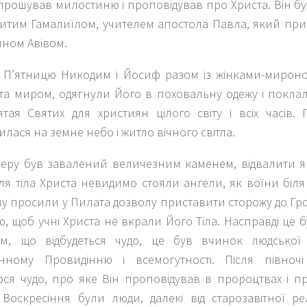
ипрошував милостиню і проповідував про Христа. Він 
нитим Гамалиїлом, учителем апостола Павла, який при
ином Авівом.
 П’ятницю Никодим і Йосиф разом із жінками-мирон
ста миром, одягнули Його в поховальну одежу і покла
ятая Святих для християн цілого світу і всіх часів.
лася на земне небо і житло вічного світла.
ечеру був завалений величезним каменем, відвалити я
ля тіла Христа невидимо стояли ангели, як воїни біл
ну просили у Пилата дозволу приставити сторожу до Г
, щоб учні Христа не вкрали Його Тіла. Насправді це 
м, що відбудеться чудо, це був вчинок людської
нному Провидінню і всемогутності. Після півночі
ося чудо, про яке Він проповідував в пророцтвах і п
Воскресіння були люди, далекі від старозавітної релі