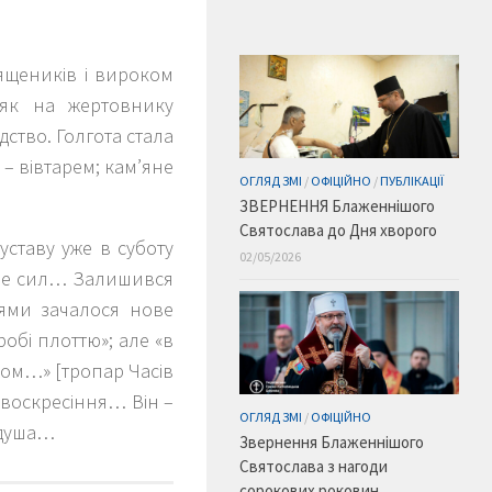
ящеників і вироком
 як на жертовнику
ство. Голгота стала
– вівтарем; кам’яне
ОГЛЯД ЗМІ
/
ОФІЦІЙНО
/
ПУБЛІКАЦІЇ
ЗВЕРНЕННЯ Блаженнішого
Святослава до Дня хворого
ставу уже в суботу
02/05/2026
ьше сил… Залишився
ями зачалося нове
робі плоттю»; але «в
ухом…» [тропар Часів
 воскресіння… Він –
ОГЛЯД ЗМІ
/
ОФІЦІЙНО
 душа…
Звернення Блаженнішого
Святослава з нагоди
сорокових роковин