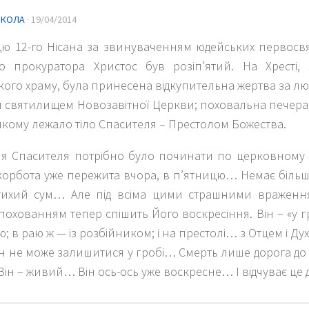
ИКОЛА
·
19/04/2014
цю 12-го Нісана за звинуваченням юдейських первосв
о прокуратора Христос був розіп’ятий. На Хресті,
ого храму, була принесена відкупительна жертва за люд
 святилищем Новозавітної Церкви; поховальна печера 
якому лежало тіло Спасителя – Престолом Божества.
я Спасителя потрібно було починати по церковному у
Скорбота уже пережита вчора, в п’ятницю… Немає біл
ихий сум… Але під всіма цими страшними враженн
 похованням тепер спішить Його воскресіння. Він – «у г
ею; в раю ж — із розбійником; і на престолі… з Отцем і Д
ін не може залишитися у гробі… Смерть лише дорога до
 Він – живий… Він ось-ось уже воскресне… І відчуває це