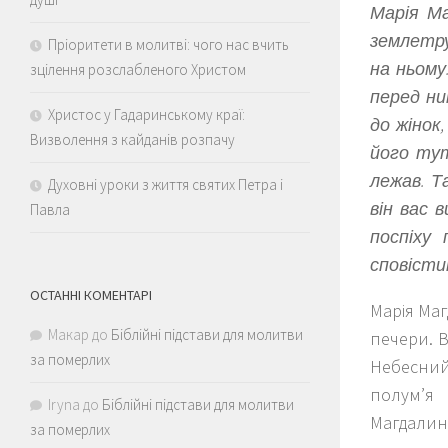
Марія Ма
землетрус
Пріоритети в молитві: чого нас вчить
на ньому.
зцілення розслабленого Христом
перед ни
Христос у Гадаринському краї:
до жінок
Визволення з кайданів розпачу
його тут
лежав. Т
Духовні уроки з життя святих Петра і
він вас 
Павла
поспіху
сповістит
ОСТАННІ КОМЕНТАРІ
Марія Маг
Макар
до
Біблійні підстави для молитви
печери. В
за померлих
Небесний
полум’я 
Iryna
до
Біблійні підстави для молитви
Магдалин
за померлих