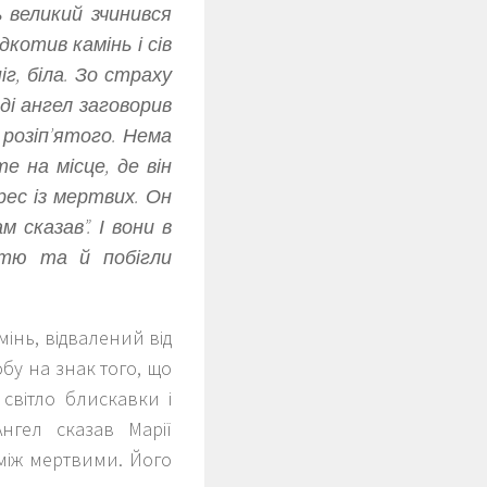
 великий зчинився
дкотив камінь і сів
іг, біла. Зо страху
ді ангел заговорив
 розіп’ятого. Нема
е на місце, де він
рес із мертвих. Он
 сказав”. І вони в
стю та й побігли
інь, відвалений від
обу на знак того, що
світло блискавки і
нгел сказав Марії
між мертвими. Його