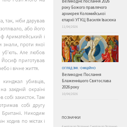
Великоднє послання 2026
року Божого правлячого
архиєрея Коломийської
єпархії УГКЦ Василія Івасюка
, так, ніби дарував
11/04/2026
зотлівало, або його
иф Ариматейський і
 знали, проти якої
ь уб’ють. Але любов
ру Йосиф приготував
ебо і вічне життя.
ОГЛЯД ЗМІ
/
ОФІЦІЙНО
Великоднє Послання
 кинджал убивців,
Блаженнішого Святослава
2026 року
на західній окраїні
10/04/2026
в собі захисток. Там
отримав собі другу
 Британії. Никодим
ПОЗНАЧКИ
н ходив по містах і
4 неділя по Зісланню
7 неділя по Зісланню