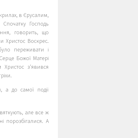
крилах, в Єрусалим,
. Спочатку Господь
ння, говорить, що
и Христос Воскрес.
було переживати і
 Серце Божої Матері
м Христос з’явився
ріхи.
, а до самої події
вяткують, але все ж
і порозбігалися. А