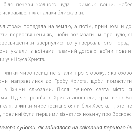
и біля печери жодного чуда – римські воїни. Небес
яскравіше, ніж спалахи блискавки.
від страху попадала на землю, а потім, прийшовши до
кати первосвящеників, щоби розказати їм про чудо, с
рвосвященики звернулися до універсального порадн
Вони уклали із воїнами таємний договір: воїни повин
и учні Ісуса Христа.
 і жінки-мироносиці не знали про сторожу, яка охоро
они направилися до Гробу Христа, щоби помастити
 з їхніми сльозами. Після гучного свята місто с
ми. Під час розп’яття Христа апостоли, крім Івана Б
теля, а жінки-мироносиці стояли біля Хреста. Ті, хто 
і, повинні були першими дізнатися новину про Воскрес
 вечора суботи, як зайнялося на світання першого 