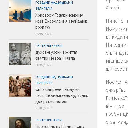
РОЗДУМИ НАД РЯДКАМИ
Хресті.
ЄВАНГЕЛІЯ
Христос у Гадаринському
Пилат з п
краї: Визволення з кайданів
розпачу
Йому житт
03/07/2026
викидали
Никодим 
СВЯТКОВІ НАУКИ
Духовні уроки з життя
сили ідут
святих Петра і Павла
міцніша з
28/06/2026
для себе 
РОЗДУМИ НАД РЯДКАМИ
Йосиф Ар
ЄВАНГЕЛІЯ
Сила смирення: чому ми
сихаріїв,
частіше вимагаємо чуда, ніж
Римської 
довіряємо Богові
він проп
27/06/2026
гробницю
СВЯТКОВІ НАУКИ
став манд
Проповідь на Різдво Івана