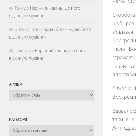
нема тут: 
Таня
до
Наріжний камінь, що його
Скорбота 
відкинули будівничі…
щоб розк
о. Микола
до
Наріжний камінь, що його
з’явився
відкинули будівничі…
Воскресі
Після Во
Галина
до
Наріжний камінь, що його
страждати
відкинули будівничі…
плаче за
апостолам
АРХІВИ
Літургію
Архіви
Воскресін
Здавалося
таки є в
КАТЕГОРІЇ
Життєдаве
Категорії