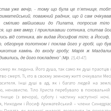
став уже вечір, – тому що була це п’ятниця, тоб
иматейський, поважний радник, що й сам очікува
і, сміливо ввійшовши до Пилата, попросив тіло
ся, що вже вмер; і прикликавши сотника, спитав йог
ись від сотника, він видав Йосифові тіло; а Йосиф
о, обгорнув полотном і поклав його у гробі, що був 
рикотив камінь до входу гробу; Марія ж Магдали
ивились, де його покладено” (Мр. 15,43-47).
омер як людина. Його душа, так само як душі праотців і
ство смерті. Ті, хто в своєму земному житті очікували Мес
сителя. Інші душі в аді, як і багато людей на землі
тю, ненавистю. Тіло Христа перебувало в поховальній
’ятницю (з вечора), суботу і частину наступної ночі
я, Никодим і Йосиф Ариматейський – члени Синедріаон
у Пилата, як великої милості, дозволити їм поховати