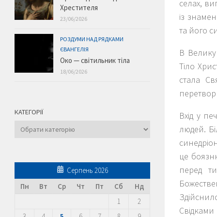
селах, в
Хрестителя
із знаме
23/06/2026
та його с
РОЗДУМИ НАД РЯДКАМИ
ЄВАНГЕЛІЯ
В Велику
Око — світильник тіла
Тіло Хри
18/06/2026
стала Св
перетвори
КАТЕГОРІЇ
Вхід у п
Категорії
людей. Бі
синедріо
це боязню
перед ти
Серпень 2026
Божестве
Пн
Вт
Ср
Чт
Пт
Сб
Нд
Здійснил
1
2
Свідками 
3
4
5
6
7
8
9