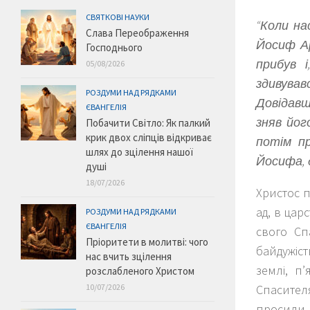
СВЯТКОВІ НАУКИ
“Коли на
Слава Переображення
Йосиф Ар
Господнього
прибув 
05/08/2026
здивував
РОЗДУМИ НАД РЯДКАМИ
Довідавш
ЄВАНГЕЛІЯ
зняв йог
Побачити Світло: Як палкий
крик двох сліпців відкриває
потім п
шлях до зцілення нашої
Йосифа, д
душі
18/07/2026
Христос п
ад, в цар
РОЗДУМИ НАД РЯДКАМИ
ЄВАНГЕЛІЯ
свого Спа
Пріоритети в молитві: чого
байдужіс
нас вчить зцілення
землі, п
розслабленого Христом
10/07/2026
Спасител
просили 