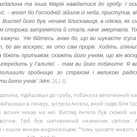
гдалина та інша Марія навідатися до гробу. І ось
, – ангел бо Господній зійшов із неба, приступив, ві
 Вигляд його був, неначе блискавиця, а одежа, як сн
м сторожа затремтіла й стала, наче змертвіла. То
, кажучи: “Не бійтесь: знаю бо, що ви шукаєте Ісуса
, бо він воскрес, як ото сам прорік. Ходіть, гляньт
а біжіть притьмом, скажіть його учням, що він воск
випередить у Галилеї, – там ви його побачите. Я вам
 полишили гробницю зо страхом і великою раді
и йото учнів” (Мт. 28,1-8).
далина, підійшовши до гробу, побачила величезний кам
війшовши в печеру, зустріла Ангела, який сидів біля Гр
 вісник чекав на неї. Вигляд Ангела був схожий на 
вогню. Гріб був наповнений неземним світлом. А
і і іншим жінкам-мироносицям: “Чому шукаєте живого 