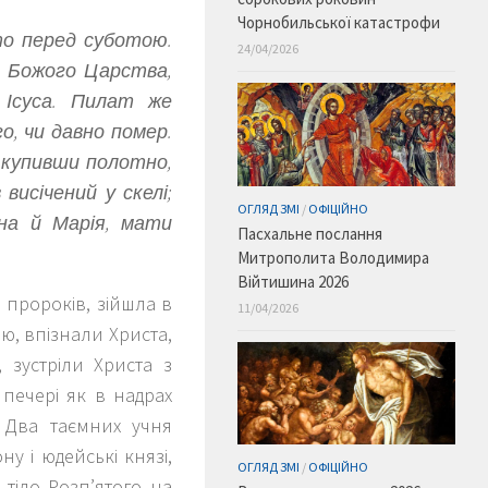
Чорнобильської катастрофи
то перед суботою.
24/04/2026
в Божого Царства,
 Ісуса. Пилат же
о, чи давно помер.
, купивши полотно,
висічений у скелі;
ОГЛЯД ЗМІ
/
ОФІЦІЙНО
на й Марія, мати
Пасхальне послання
Митрополита Володимира
Війтишина 2026
 пророків, зійшла в
11/04/2026
ію, впізнали Христа,
, зустріли Христа з
 печері як в надрах
. Два таємних учня
у і юдейські князі,
ОГЛЯД ЗМІ
/
ОФІЦІЙНО
 тіло Розп’ятого на