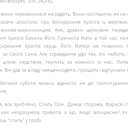
він воскрес” (Лк. 24,5-6).
жінок перемінилася на радість. Вони поспішили, як на 
азати апостола про Воскресіння Христа із мертвих
 жінкам-мироносицям. Але, древнє церковне переда
ння Христа бачила Його Пречиста Мати в той час, кол
скресіння Христа серце Його Матері не повинно 
 за Свого Сина. Але страждання уділ тих, хто любить.
 цілим людством, терпить за кожного із нас. Поті
. Він дав їм владу священнодіяти, прощати і відпускати г
 Великої суботи можна віднести не до приготування
ня.
, все зроблено. Спить Сіон. Дрімає сторожа. Фарисеї с
 них незрозуміла тривога: а що, якщо воскресне? Учн
ць “спить” у гробі.