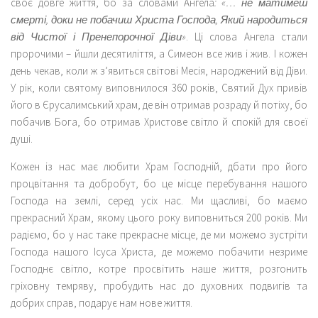
своє довге життя, бо за словами Ангела
: «… не матимеш
смерті, доки не побачиш Христа Господа, Який народиться
від Чистої і Пренепорочної Діви»
. Ці слова Ангела стали
пророчими – йшли десятиліття, а Симеон все жив і жив. І кожен
день чекав, коли ж з’явиться світові Месія, народжений від Діви.
У рік, коли святому виповнилося 360 років, Святий Дух привів
його в Єрусалимський храм, де він отримав розраду й потіху, бо
побачив Бога, бо отримав Христове світло й спокій для своєї
душі.
Кожен із нас має любити Храм Господній, дбати про його
процвітання та добробут, бо це місце перебування нашого
Господа на землі, серед усіх нас. Ми щасливі, бо маємо
прекрасний Храм, якому цього року виповниться 200 років. Ми
радіємо, бо у нас таке прекрасне місце, де ми можемо зустріти
Господа нашого Ісуса Христа, де можемо побачити незриме
Господнє світло, котре просвітить наше життя, розгонить
гріховну темряву, пробудить нас до духовних подвигів та
добрих справ, подарує нам нове життя.