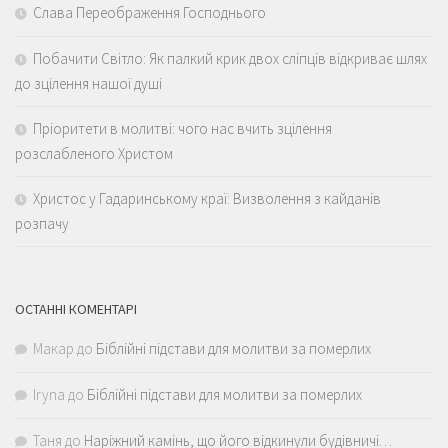
Слава Переображення Господнього
Побачити Світло: Як палкий крик двох сліпців відкриває шлях
до зцілення нашої душі
Пріоритети в молитві: чого нас вчить зцілення
розслабленого Христом
Христос у Гадаринському краї: Визволення з кайданів
розпачу
ОСТАННІ КОМЕНТАРІ
Макар
до
Біблійні підстави для молитви за померлих
Iryna
до
Біблійні підстави для молитви за померлих
Таня
до
Наріжний камінь, що його відкинули будівничі…