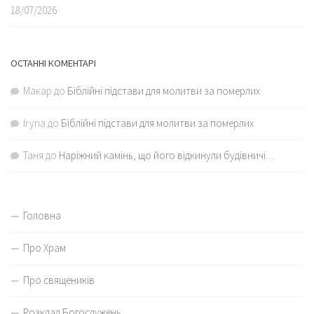
18/07/2026
ОСТАННІ КОМЕНТАРІ
Макар
до
Біблійні підстави для молитви за померлих
Iryna
до
Біблійні підстави для молитви за померлих
Таня
до
Наріжний камінь, що його відкинули будівничі…
Головна
Про Храм
Про священиків
Розклад Богослужень