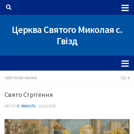
Skip to content
Церква Святого Миколая с.
Гвізд
СВЯТКОВІ НАУКИ
0
Свято Стрітення
АВТОР
О. МИКОЛА
·
14/02/2020