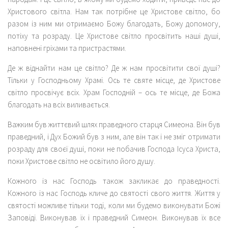
Христового світла. Нам так потрібне це Христове світло, бо
разом із ним ми отримаємо Божу благодать, Божу допомогу,
потіху та розраду. Це Христове світло просвітить наші душі,
наповнені гріхами та пристрастями.
Де ж віднайти нам це світло? Де ж нам просвітити свої душі?
Тільки у Господньому Храмі. Ось те святе місце, де Христове
світло просвічує всіх. Храм Господній – ось те місце, де Божа
благодать на всіх виливається.
Важким був життєвий шлях праведного старця Симеона. Він був
праведний, і Дух Божий був з ним, але він так і не зміг отримати
розраду для своєї душі, поки не побачив Господа Ісуса Христа,
поки Христове світло не освітило його душу.
Кожного із нас Господь також закликає до праведності.
Кожного із нас Господь кличе до святості свого життя. Життя у
святості можливе тільки тоді, коли ми будемо виконувати Божі
Заповіді. Виконував їх і праведний Симеон. Виконував їх все