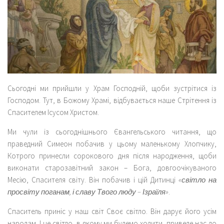
Сьогодні ми прийшли у Храм Господній, щоби зустрітися із
Господом. Тут, в Божому Храмі, відбувається наше Стрітення із
Спасителем Ісусом Христом.
Ми чули із сьогоднішнього Євангельського читання, що
праведний Симеон побачив у цьому маленькому Хлопчику,
Котрого принесли сорокового дня після народження, щоби
виконати старозавітний закон – Бога, довгоочікуваного
Месію, Спасителя світу. Він побачив і цій Дитинці
«світло на
просвіту поганам, і славу Твого люду – Ізраїля»
.
Спаситель приніс у наш світ Своє світло. Він дарує його усім
народам. І це світло, в якому ми будемо ходити, приведе нас до