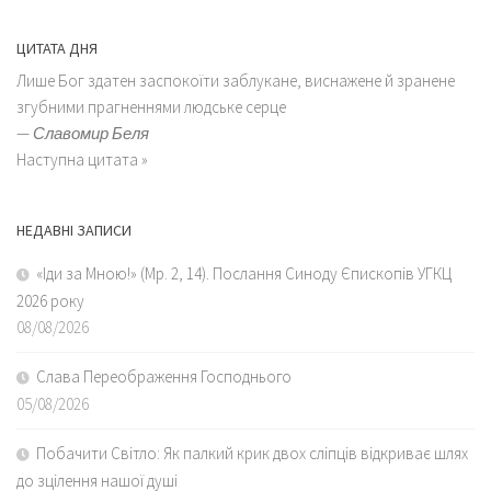
ЦИТАТА ДНЯ
Лише Бог здатен заспокоїти заблукане, виснажене й зранене
згубними прагненнями людське серце
—
Славомир Беля
Наступна цитата »
НЕДАВНІ ЗАПИСИ
«Іди за Мною!» (Мр. 2, 14). Послання Синоду Єпископів УГКЦ
2026 року
08/08/2026
Слава Переображення Господнього
05/08/2026
Побачити Світло: Як палкий крик двох сліпців відкриває шлях
до зцілення нашої душі