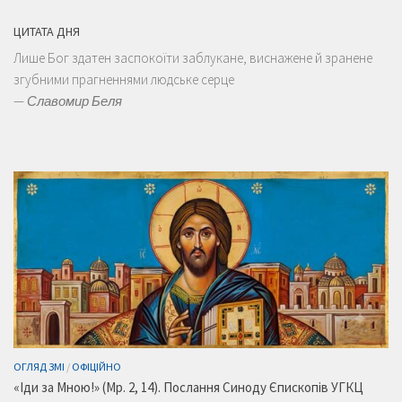
ЦИТАТА ДНЯ
Лише Бог здатен заспокоїти заблукане, виснажене й зранене
згубними прагненнями людське серце
—
Славомир Беля
ОГЛЯД ЗМІ
/
ОФІЦІЙНО
«Іди за Мною!» (Мр. 2, 14). Послання Синоду Єпископів УГКЦ