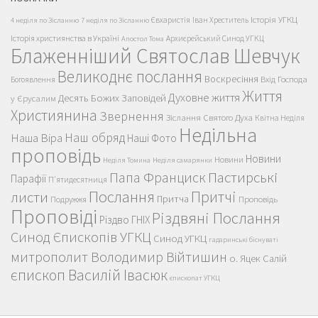
Історія УГКЦ
Євхаристія
Іван Хреститель
4 неділя по Зісланню
7 неділя по Зісланню
Історія християнства в Україні
Архиєрейський Синод УГКЦ
Апостол Тома
Блаженніший Святослав Шевчук
Великоднє послання
Воскресіння
Вхід Господа
Богоявлення
Життя
Духовне життя
Десять Божих Заповідей
у Єрусалим
Християнина
Звернення
Зіслання Святого Духа
Квітна Неділя
Недільна
Наш обряд
Наша Віра
Наші Фото
проповідь
Новини
Новини
Неділя Томина
Неділя самарянки
Пастирські
Папа Франциск
Парафії
П'ятидесятниця
Послання
Притчі
листи
Притча
Проповідь
Подружжя
Проповіді
Різдвяні Послання
Різдво ГНІХ
Синод Єпископів УГКЦ
Синод УГКЦ
гадаринські біснуваті
митрополит Володимир Війтишин
о. Яцек Салій
єпископ Василій Івасюк
єпископат УГКЦ