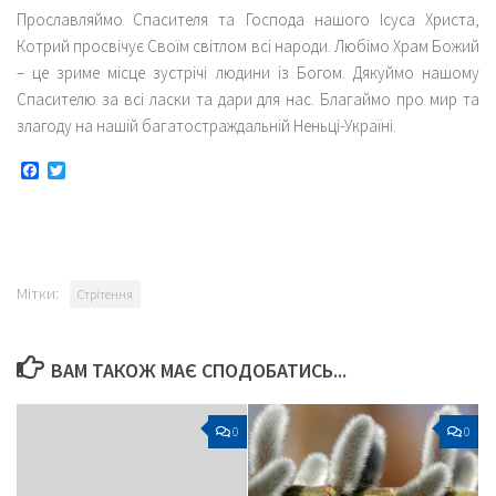
Прославляймо Спасителя та Господа нашого Ісуса Христа,
Котрий просвічує Своїм світлом всі народи. Любімо Храм Божий
– це зриме місце зустрічі людини із Богом. Дякуймо нашому
Спасителю за всі ласки та дари для нас. Благаймо про мир та
злагоду на нашій багатостраждальній Неньці-Україні.
Facebook
Twitter
Мітки:
Стрітення
ВАМ ТАКОЖ МАЄ СПОДОБАТИСЬ...
0
0