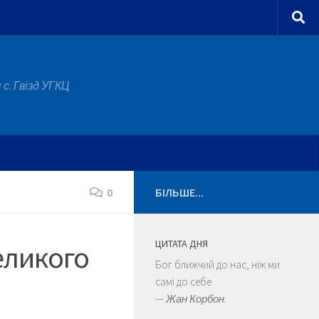
с. Гвізд УГКЦ
0
БІЛЬШЕ...
ЦИТАТА ДНЯ
еликого
Бог ближчий до нас, ніж ми
самі до себе
—
Жан Корбон.