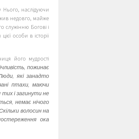
у Нього, наслідуючи
ожив недовго, майже
о служінню Богові і
ієї особи в історії
ниця його мудрості
вічливість, пожинає
Люди, які занадто
ані птахи, маючи
и тих і загинути не
ться, немає нічого
Скільки волосин на
постереження ока