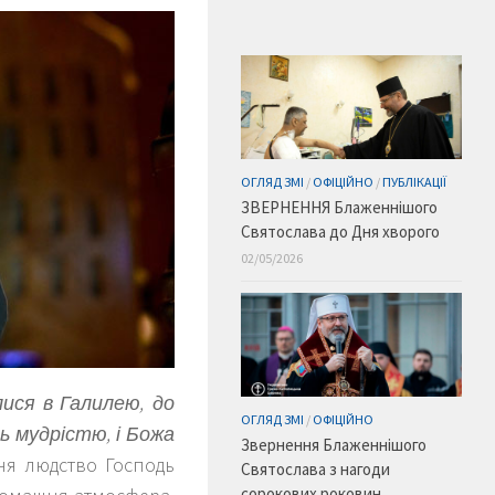
ОГЛЯД ЗМІ
/
ОФІЦІЙНО
/
ПУБЛІКАЦІЇ
ЗВЕРНЕННЯ Блаженнішого
Святослава до Дня хворого
02/05/2026
лися в Галилею, до
ОГЛЯД ЗМІ
/
ОФІЦІЙНО
сь мудрістю, і Божа
Звернення Блаженнішого
ння людство Господь
Святослава з нагоди
сорокових роковин