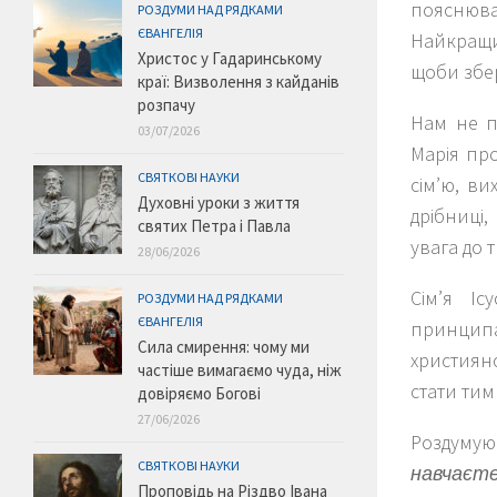
пояснювал
РОЗДУМИ НАД РЯДКАМИ
ЄВАНГЕЛІЯ
Найкращий
Христос у Гадаринському
щоби збер
краї: Визволення з кайданів
розпачу
Нам не п
03/07/2026
Марія про
СВЯТКОВІ НАУКИ
сім’ю, ви
Духовні уроки з життя
дрібниці,
святих Петра і Павла
увага до 
28/06/2026
Сім’я І
РОЗДУМИ НАД РЯДКАМИ
ЄВАНГЕЛІЯ
принципа
Сила смирення: чому ми
християнс
частіше вимагаємо чуда, ніж
стати тим
довіряємо Богові
27/06/2026
Роздумуюч
СВЯТКОВІ НАУКИ
навчаєте
Проповідь на Різдво Івана