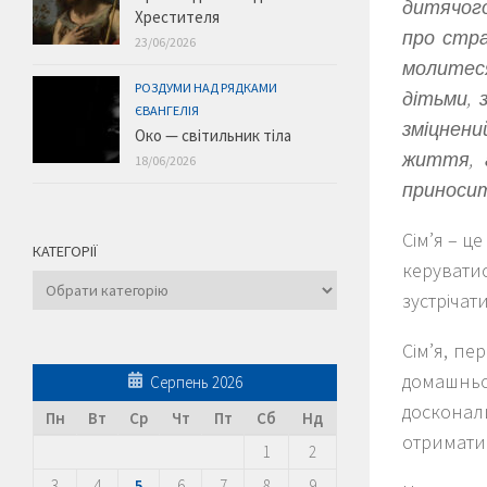
дитячого
Хрестителя
про стр
23/06/2026
молитеся
РОЗДУМИ НАД РЯДКАМИ
дітьми, 
ЄВАНГЕЛІЯ
зміцнени
Око — світильник тіла
життя, 
18/06/2026
приносит
Сім’я – це
КАТЕГОРІЇ
керуватис
Категорії
зустрічат
Сім’я, пе
домашньо
Серпень 2026
досконал
Пн
Вт
Ср
Чт
Пт
Сб
Нд
отримати с
1
2
3
4
5
6
7
8
9