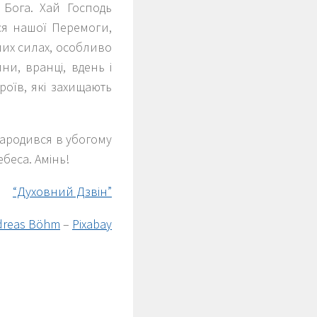
 Бога. Хай Господь
ися нашої Перемоги,
ших силах, особливо
и, вранці, вдень і
роїв, які захищають
народився в убогому
ебеса. Амінь!
“Духовний Дзвін”
dreas Böhm
–
Pixabay