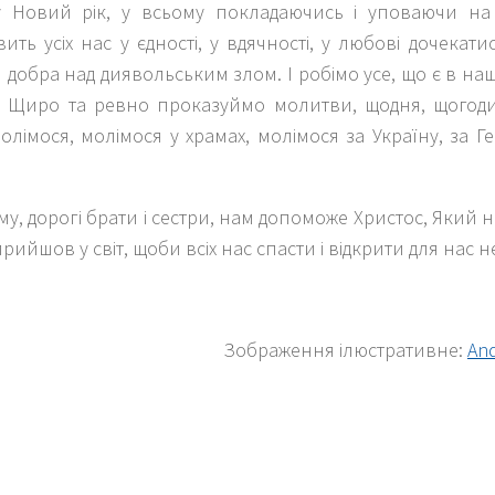
у Новий рік, у всьому покладаючись і уповаючи на
ить усіх нас у єдності, у вдячності, у любові дочекат
добра над диявольським злом. І робімо усе, що є в на
. Щиро та ревно проказуймо молитви, щодня, щогодин
олімося, молімося у храмах, молімося за Україну, за Ге
му, дорогі брати і сестри, нам допоможе Христос, Який 
прийшов у світ, щоби всіх нас спасти і відкрити для нас н
Зображення ілюстративне:
An
k
er