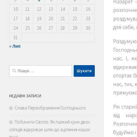
Назарет –
10
11
12
13
14
15
16
розпочне
роздумува
17
18
19
20
21
22
23
для себе,
24
25
26
27
28
29
30
31
Роздумуюч
« Лип
Господньо
нас. І, 
відкрива
Пошук:
огортає б
нас, тих,
прямуємо 
НЕДАВНІ ЗАПИСИ
Рік стари
Слава Переображення Господнього
від нар
Побачити Світло: Як палкий крик двох
Розпочин
сліпців відкриває шлях до зцілення нашої
будуймо і
душі