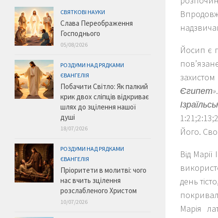
розпочин
СВЯТКОВІ НАУКИ
Впродовж 
Слава Переображення
надзвича
Господнього
05/08/2026
Йосип є г
пов’язане
РОЗДУМИ НАД РЯДКАМИ
ЄВАНГЕЛІЯ
захистом
Побачити Світло: Як палкий
Єгипет»
крик двох сліпців відкриває
Ізраїльс
шлях до зцілення нашої
душі
1:21;2:13
18/07/2026
Його. Сво
РОЗДУМИ НАД РЯДКАМИ
Від Марії
ЄВАНГЕЛІЯ
використ
Пріоритети в молитві: чого
нас вчить зцілення
день тіст
розслабленого Христом
покривала
10/07/2026
Марія ла