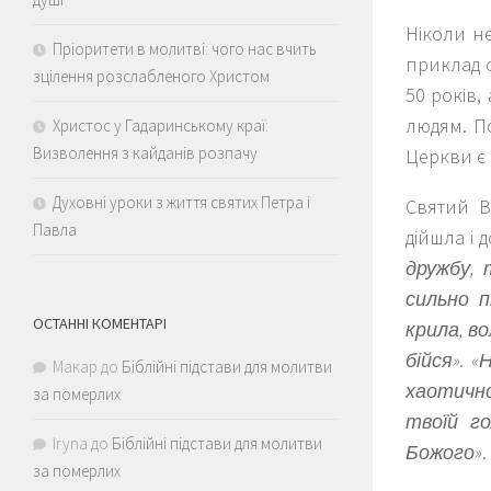
Ніколи н
Пріоритети в молитві: чого нас вчить
приклад с
зцілення розслабленого Христом
50 років,
людям. По
Христос у Гадаринському краї:
Визволення з кайданів розпачу
Церкви є
Духовні уроки з життя святих Петра і
Святий В
Павла
дійшла і 
дружбу, 
сильно 
ОСТАННІ КОМЕНТАРІ
крила, в
бійся». 
Макар
до
Біблійні підстави для молитви
хаотично
за померлих
твоїй г
Iryna
до
Біблійні підстави для молитви
Божого»
.
за померлих