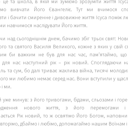
 це та школа, в якій ми зуміємо зрозуміти життя Ісус
мо вивчати Його Євангеліє. Тут ми вчимося спост
ти і бачити смиренне і дивовижне життя Ісуса поміж лю
 ми навчимося наслідувати Його життя.
и над сьогоднішнім днем, бачимо збіг трьох свят: Нов
го та святого Василія Великого, кожне з яких у свій 
яким би важким не був для нас час, пам’ятаймо, щ
є для нас наступний рік – рік новий. Споглядаючи н
іль та сум, бо далі триває жахлива війна, тисячі молодих
 кого ми любимо немає серед нас. Вони вступили у щасли
і ми.
й уже минув: з його тривогами, бідами, сльозами і гор
одження нового життя, з його перемогами і 
ається Рік новий, то ж освятімо Його Богом, наповн
 вторімо, дбаймо і любімо, допомагаймо нашим Воїнам і