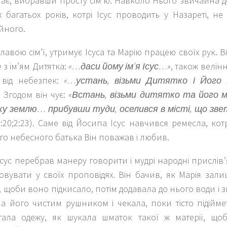
ає, вибравши просту сім’ю. Навколо Нього звичайна 
багатьох років, котрі Ісус проводить у Назареті, не 
йного.
лавою сім’ї, утримує Ісуса та Марію працею своїх рук. 
 з ім’ям Дитятка:
«…даси йому ім’я Ісус…»
, також велінн
 від небезпек:
«…устань, візьми Дитятко і Його 
. Згодом він чує:
«Встань, візьми дитятко та його м
ьку землю… прибувши туди, оселився в місті, що зв
;2:20;2:23). Саме від Йосипа Ісус навчився ремесла, ко
го небесного батька Він поважав і любив.
 Ісус перебрав манеру говорити і мудрі народні прислів’я
овувати у своїх проповідях. Він бачив, як Марія зал
о, щоби воно підкисало, потім додавала до нього води і 
 його чистим рушником і чекала, поки тісто підіймет
тала одежу, як шукала шматок такої ж матерії, що