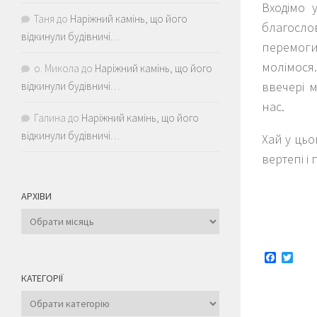
Входімо 
Таня
до
Наріжний камінь, що його
благослов
відкинули будівничі…
перемоги 
молімося
о. Микола
до
Наріжний камінь, що його
ввечері м
відкинули будівничі…
нас.
Галина
до
Наріжний камінь, що його
відкинули будівничі…
Хай у цьо
вертепі і 
АРХІВИ
Архіви
Faceboo
Twitt
КАТЕГОРІЇ
Категорії