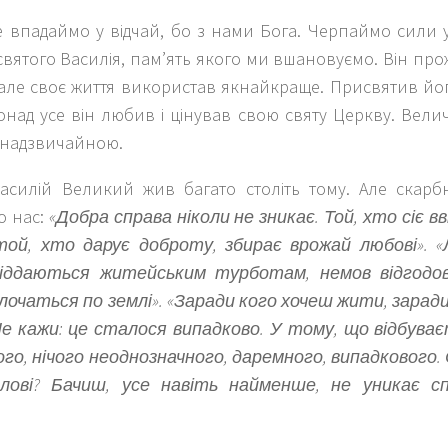
е впадаймо у відчай, бо з нами Бога. Черпаймо сили 
вятого Василія, пам’ять якого ми вшановуємо. Він пр
 але своє життя використав якнайкраще. Присвятив йог
над усе він любив і цінував свою святу Церкву. Велич ц
 надзвичайною.
асилій Великий жив багато століть тому. Але скарб
до нас:
«Добра справа ніколи не зникає. Той, хто сіє в
той, хто дарує доброту, збирає врожай любові». «
піддаються житейським турботам, немов відгодов
олочаться по землі». «Заради кого хочеш жити, зарад
«Не кажи: це сталося випадково. У тому, що відбуває
го, нічого неоднозначного, даремного, випадкового. 
олові? Бачиш, усе навіть найменше, не уникає с