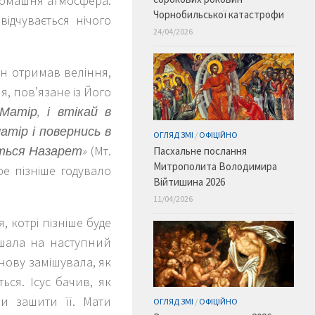
домашня атмосфера.
Чорнобильської катастрофи
відчувається нічого
24/04/2026
Він отримав веління,
я, пов’язане із Його
Матір, і втікай в
атір і повернись в
ОГЛЯД ЗМІ
/
ОФІЦІЙНО
еться Назарет»
(Мт.
Пасхальне послання
Митрополита Володимира
тре пізніше годувало
Війтишина 2026
11/04/2026
, котрі пізніше буде
ишала на наступний
знову замішувала, як
ься. Ісус бачив, як
би зашити її. Мати
ОГЛЯД ЗМІ
/
ОФІЦІЙНО