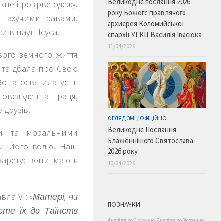
Великоднє послання 2026
не і розірве одежу.
року Божого правлячого
а пахучими травами,
архиєрея Коломийської
 в науці Ісуса.
єпархії УГКЦ Василія Івасюка
11/04/2026
Свого земного життя
я та дбала про Свою
она освятила усі ті
 повсякденна праця,
 друзів.
ОГЛЯД ЗМІ
/
ОФІЦІЙНО
Великоднє Послання
ми та моральними
Блаженнішого Святослава
ти Його волю. Наші
2026 року
азарету: вони мають
10/04/2026
.
вла VІ:
«Матері, чи
ПОЗНАЧКИ
єте їх до Таїнств
4 неділя по Зісланню
7 неділя по Зісланню