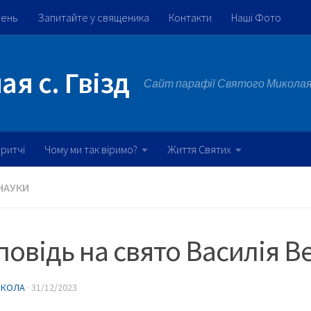
жень
Запитайте у священика
Контакти
Наші Фото
я с. Гвізд
Сайт парафії Святого Миколая 
ритчі
Чому ми так віримо?
Життя Святих
НАУКИ
овідь на свято Василія В
ИКОЛА
·
31/12/2023