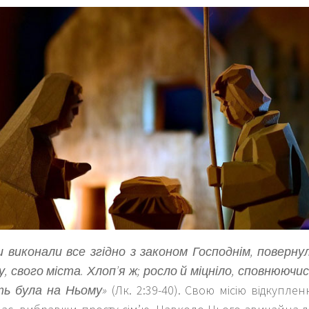
ни виконали все згідно з законом Господнім, поверну
, свого міста. Хлоп’я ж; росло й міцніло, сповнюючи
ь була на Ньому»
(Лк. 2:39-40). Свою місію відкупле