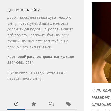
ДОПОМОЖІТЬ САЙТУ!
Дорогі парафіяни та відвідувачі нашого
сайту, потребуємо Вашої фінансової
допомоги для подальшої роботи нашого
веб-ресурсу. Перекажіть будь-яку суму
грошей, яку вважаєте за потрібне, на
рахунок, зазначений нижче.
Картковий рахунок ПриватБанку: 5169
3324 0691 2264
(призначення платежу: пожертва для
парафіяльного сайту)
«І як во
Назарету
благодат