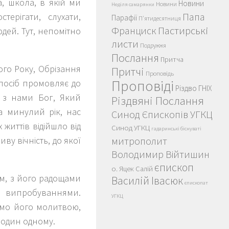
а, школа, в якій ми
Новини
Новини
Неділя самарянки
Папа
ерігати, слухати,
Парафії
П'ятидесятниця
Пастирські
Франциск
дей. Тут, непомітно
листи
Подружжя
Послання
Притча
ого Року, Обрізання
Притчі
Проповідь
Проповіді
спосіб промовляє до
Різдво ГНІХ
о з нами Бог, Який
Різдвяні Послання
а минулий рік, нас
Синод Єпископів УГКЦ
 життів відійшло від
Синод УГКЦ
гадаринські біснуваті
ву вічність, до якої
митрополит
Володимир Війтишин
єпископ
о. Яцек Салій
ем, з його радощами
Василій Івасюк
єпископат
випробуваннями.
УГКЦ
имо його молитвою,
 один одному.