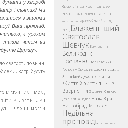
х думати у хворобі
Історія
Євхаристія
Іван Хреститель
атір і святих? Чи
УГКЦ
Історія християнства в Україні
 молитися з вашими
Архиєрейський Синод
Апостол Тома
часу? Ваш приклад,
Блаженніший
УГКЦ
молитвою, є уроком
Святослав
; таким чином ви
Шевчук
Богоявлення
удуєте Церкву»
.
Великоднє
послання
Воскресіння
 до святості, повинні
Вхід
Десять Божих
Господа у Єрусалим
облеми, котрі будуть
Духовне життя
Заповідей
Життя Християнина
Звернення
го Містичним Тілом,
Зіслання Святого
Наша Віра
Духа
йти у Святій Сім’ї
Квітна Неділя
Наш обряд
Наші Фото
усі її члени могли
Недільна
проповідь
Неділя Томина