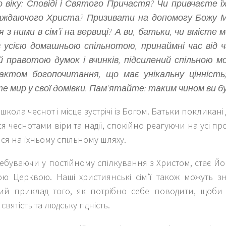
 віку: Сповіді і Святого Причастя? Чи привчаєте ї
аждаючого Христа? Призивати на допомогу Божу М
 з ними в сім’ї на вервиці? А ви, батьки, чи вмієте
з усією домашньою спільнотою, принаймні час від 
й правотою думок і вчинків, підсилений спільною 
актом богопочитання, що має унікальну цінність
е мир у свої домівки. Пам’ятайте: таким чином ви б
 школа чеснот і місце зустрічі із Богом. Батьки покликані
я чеснотами віри та надії, спокійно реагуючи на усі пр
ися на їхньому спільному шляху.
ребуваючи у постійному спілкування з Христом, стає Йо
ю Церквою. Наші християнські сім’ї також можуть зна
ий приклад того, як потрібно себе поводити, щоби 
вятість та людську гідність.