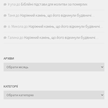
Iryna
до
Біблійні підстави для молитви за померлих
Таня
до
Наріжний камінь, що його відкинули будівничі…
о. Микола
до
Наріжний камінь, що його відкинули будівничі…
Галина
до
Наріжний камінь, що його відкинули будівничі…
АРХІВИ
Архіви
КАТЕГОРІЇ
Категорії