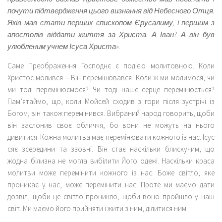
почути підтвердження цього визнання від Небесного Отця.
Яків мав стати перших єпископом Єрусалиму, і першим з
апостолів віддати життя за Христа. А Іван? А він був
улюбленим учнем Ісуса Христа»
.
Саме Преображення Господнє є подією молитовною. Коли
Христос молився – Він перемінювався. Коли ж ми молимося, чи
ми тоді перемінюємося? Чи тоді наше серце перемінюється?
Пам’ятаймо, що, коли Мойсей сходив з гори після зустрічі із
Богом, він також перемінився. Вибраний народ говорить, щоби
він заслонив своє обличчя, бо вони не можуть на нього
дивитися. Кожна молитва має перемінювати кожного із нас. Ісус
сяє зсередини та ззовні. Він стає наскільки блискучим, що
жодна білизна не могла вибілити Його одежі. Наскільки краса
молитви може перемінити кожного із нас. Боже світло, яке
проникає у нас, може перемінити нас. Проте ми маємо дати
дозвіл, щоби це світло проникло, щоби воно пройшло у наш
світ. Ми маємо його прийняти і жити з ним, ділитися ним.