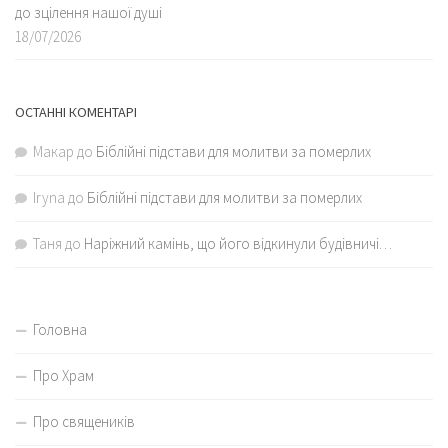
до зцілення нашої душі
18/07/2026
ОСТАННІ КОМЕНТАРІ
Макар
до
Біблійні підстави для молитви за померлих
Iryna
до
Біблійні підстави для молитви за померлих
Таня
до
Наріжний камінь, що його відкинули будівничі…
Головна
Про Храм
Про священиків