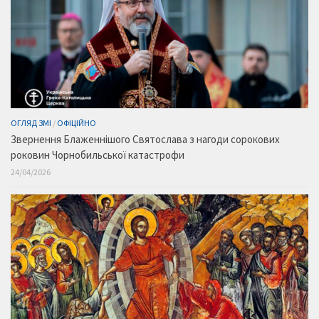
ОГЛЯД ЗМІ
/
ОФІЦІЙНО
Звернення Блаженнішого Святослава з нагоди сорокових
роковин Чорнобильської катастрофи
24/04/2026