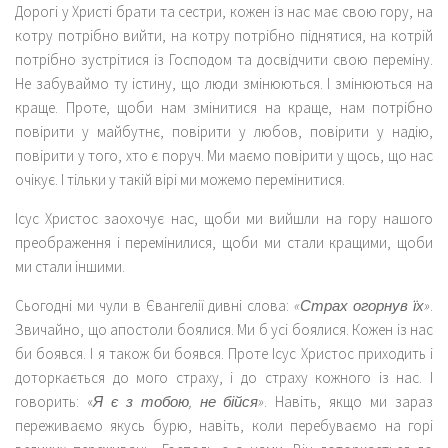
Дорогі у Христі брати та сестри, кожен із нас має свою гору, на
котру потрібно вийти, на котру потрібно піднятися, на котрій
потрібно зустрітися із Господом та досвідчити свою переміну.
Не забуваймо ту істину, що люди змінюються. І змінюються на
краще. Проте, щоби нам змінитися на краще, нам потрібно
повірити у майбутнє, повірити у любов, повірити у надію,
повірити у того, хто є поруч. Ми маємо повірити у щось, що нас
очікує. І тільки у такій вірі ми можемо перемінитися.
Ісус Христос заохочує нас, щоби ми вийшли на гору нашого
преображення і перемінилися, щоби ми стали кращими, щоби
ми стали іншими.
Сьогодні ми чули в Євангелії дивні слова:
«Страх огорнув їх»
.
Звичайно, що апостоли боялися. Ми б усі боялися. Кожен із нас
би боявся. І я також би боявся. Проте Ісус Христос приходить і
доторкається до мого страху, і до страху кожного із нас. І
говорить: «
Я є з тобою, не бійся»
. Навіть, якщо ми зараз
переживаємо якусь бурю, навіть, коли перебуваємо на горі