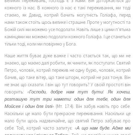
великих переживань, Господь є з нами. Він доторкається до
кожного із нас. В кожного із нас є такі переживання, ми тоді
стаємо, як Давид, котрий бачить могутність Голіафа, перед
нами також стоїть щось велике і страшне. Проте у могутності та
Божій силі ми можемо усе подолати. Навіть лише з цими п’ятьма
камінцями ми можемо подолати кожного Голіафа. І це станеться
тільки тоді, коли ми повіримо у Бога.
Наше життя буває дуже важке і часто стається так, що ми не
знаємо, що маємо далі робити, як чинити, як поступати. Святий
Петро, чоловік, котрий пережив не одну бурю, чоловік, котрий
бачив, що таке вітер, що таке шторм, котрий не раз тонув. Він
не знає що сказати. І він що тут говорить? У своїй простоті він
говорить
: «Господи, добре нам тут бути! Як хочеш,
розташую тут три намети: один для тебе, один для
Мойсея і один для Іллі»
(Мт. 17:4). Він забув навіть про себе.
Наскільки це мало бути прекрасне переживання. Наскільки це
мало бути щось надзвичайне, що святий Петро забуває про
себе. Той, котрий часто запитує:
«А що нам буде. Адже ми