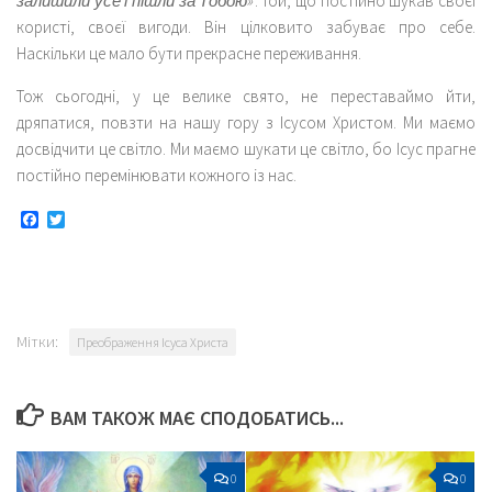
залишили усе і пішли за Тобою»
. Той, що постійно шукав своєї
користі, своєї вигоди. Він цілковито забуває про себе.
Наскільки це мало бути прекрасне переживання.
Тож сьогодні, у це велике свято, не переставаймо йти,
дряпатися, повзти на нашу гору з Ісусом Христом. Ми маємо
досвідчити це світло. Ми маємо шукати це світло, бо Ісус прагне
постійно перемінювати кожного із нас.
Facebook
Twitter
Мітки:
Преображення Ісуса Христа
ВАМ ТАКОЖ МАЄ СПОДОБАТИСЬ...
0
0