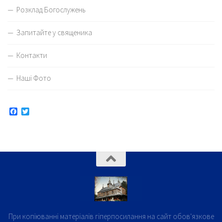
Розклад Богослужень
Запитайте у священика
Контакти
Наші Фото
Facebook
Twitter
При копіюванні матеріалів гіперпосилання на сайт обов'язкове