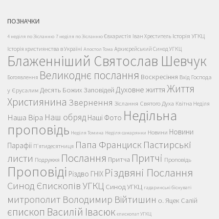
ПОЗНАЧКИ
Історія УГКЦ
Євхаристія
Іван Хреститель
4 неділя по Зісланню
7 неділя по Зісланню
Історія християнства в Україні
Архиєрейський Синод УГКЦ
Апостол Тома
Блаженніший Святослав Шевчук
Великоднє послання
Воскресіння
Вхід Господа
Богоявлення
Життя
Духовне життя
Десять Божих Заповідей
у Єрусалим
Християнина
Звернення
Зіслання Святого Духа
Квітна Неділя
Недільна
Наш обряд
Наша Віра
Наші Фото
проповідь
Новини
Новини
Неділя Томина
Неділя самарянки
Пастирські
Папа Франциск
Парафії
П'ятидесятниця
Послання
Притчі
листи
Притча
Проповідь
Подружжя
Проповіді
Різдвяні Послання
Різдво ГНІХ
Синод Єпископів УГКЦ
Синод УГКЦ
гадаринські біснуваті
митрополит Володимир Війтишин
о. Яцек Салій
єпископ Василій Івасюк
єпископат УГКЦ