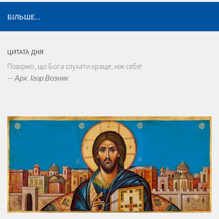
БІЛЬШЕ...
ЦИТАТА ДНЯ
Повірмо, що Бога слухати краще, ніж себе!
—
Арх. Ігор Возняк