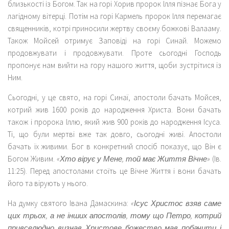
близькості із Богом. Так на горі Хорив пророк Ілля пізнає Бога у
лагідному вітерці. Потім на горі Кармель пророк Ілля перемагає
священників, котрі приносили жертву своєму божкові Валааму.
Також Мойсей отримує Заповіді на горі Синай. Можемо
продовжувати і продовжувати. Проте сьогодні Господь
пропонує нам вийти на гору нашого життя, щоби зустрітися із
Ним.
Сьогодні, у це свято, на горі Синаї, апостоли бачать Мойсея,
котрий жив 1600 років до народження Христа. Вони бачать
також і пророка Іллю, який жив 900 років до народження Ісуса.
Ті, що були мертві вже так довго, сьогодні живі. Апостоли
бачать їх живими. Бог в конкретний спосіб показує, що Він є
Богом Живим.
«Хто вірує у Мене, той має Життя Вічне»
(Ів.
11:25). Перед апостолами стоїть це Вічне Життя і вони бачать
його та вірують у нього.
На думку святого Івана Дамаскина:
«Ісус Христос взяв саме
цих трьох, а не інших апостолів, тому що Петро, котрий
привселюдно визнав Христове божество мав побачити і