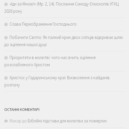
«Іди за Мною!» (Мр. 2, 14). Послання Синоду Єпископів УГКЦ
2026 року
Слава Переображення Господнього
Побачити Світло: Як палкий крик двох сліпців відкриває шлях
до зцілення нашої душі
Пріоритети в молитві: чого нас вчить зцілення
розслабленого Христом
Христос у Гадаринському краї: Визволення з кайданів
розпачу
ОСТАННІ КОМЕНТАРІ
Макар
до
Біблійні підстави для молитви за померлих