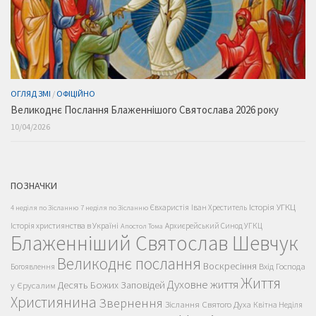
ОГЛЯД ЗМІ
/
ОФІЦІЙНО
Великоднє Послання Блаженнішого Святослава 2026 року
10/04/2026
ПОЗНАЧКИ
Історія УГКЦ
Євхаристія
Іван Хреститель
4 неділя по Зісланню
7 неділя по Зісланню
Історія християнства в Україні
Архиєрейський Синод УГКЦ
Апостол Тома
Блаженніший Святослав Шевчук
Великоднє послання
Воскресіння
Вхід Господа
Богоявлення
Життя
Духовне життя
Десять Божих Заповідей
у Єрусалим
Християнина
Звернення
Зіслання Святого Духа
Квітна Неділя