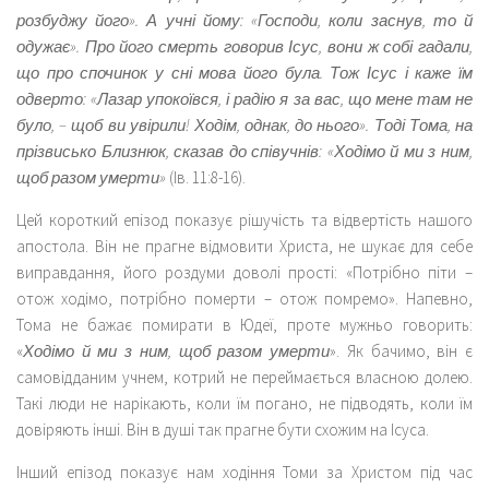
розбуджу його». А учні йому: «Господи, коли заснув, то й
одужає». Про його смерть говорив Ісус, вони ж собі гадали,
що про спочинок у сні мова його була. Тож Ісус і каже їм
одверто: «Лазар упокоївся, і радію я за вас, що мене там не
було, – щоб ви увірили! Ходім, однак, до нього». Тоді Тома, на
прізвисько Близнюк, сказав до співучнів: «Ходімо й ми з ним,
щоб разом умерти»
(Ів. 11:8-16).
Цей короткий епізод показує рішучість та відвертість нашого
апостола. Він не прагне відмовити Христа, не шукає для себе
виправдання, його роздуми доволі прості: «Потрібно піти –
отож ходімо, потрібно померти – отож помремо». Напевно,
Тома не бажає помирати в Юдеї, проте мужньо говорить:
«
Ходімо й ми з ним, щоб разом умерти
». Як бачимо, він є
самовідданим учнем, котрий не переймається власною долею.
Такі люди не нарікають, коли їм погано, не підводять, коли їм
довіряють інші. Він в душі так прагне бути схожим на Ісуса.
Інший епізод показує нам ходіння Томи за Христом під час