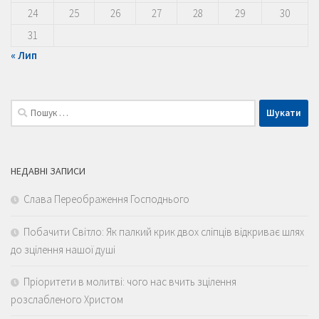
24
25
26
27
28
29
30
31
« Лип
Пошук:
НЕДАВНІ ЗАПИСИ
Слава Переображення Господнього
Побачити Світло: Як палкий крик двох сліпців відкриває шлях
до зцілення нашої душі
Пріоритети в молитві: чого нас вчить зцілення
розслабленого Христом