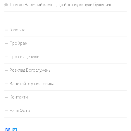
Таня
до
Наріжний камінь, що його відкинули будівничі…
Головна
Про Храм
Про священиків
Розклад Богослужень
Запитайте у священика
Контакти
Наші Фото
Facebook
Twitter