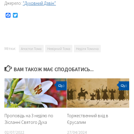
Джерело:
“Духовний Дзвін”
Facebook
Twitter
Мітки:
Апостол Тома
Невірний Тома
Неділя Томина
ВАМ ТАКОЖ МАЄ СПОДОБАТИСЬ...
0
0
Проповідь на 3 неділю по
Торжественний вхід в
Зісланні Святого Духа
Єрусалим
02/07/2022
27/04/2024