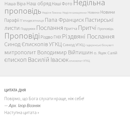
Недільна
Наш обряд
Наша Віра
Наші Фото
проповідь
Новини
Новини
Неділя Томина
Неділя самарянки
Пастирські
Папа Франциск
Парафії
П'ятидесятниця
Послання
Притчі
листи
Притча
Проповідь
Подружжя
Проповіді
Різдвяні Послання
Різдво ГНІХ
Синод Єпископів УГКЦ
Синод УГКЦ
гадаринські біснуваті
митрополит Володимир Війтишин
о. Яцек Салій
єпископ Василій Івасюк
єпископат УГКЦ
ЦИТАТА ДНЯ
Повірмо, що Бога слухати краще, ніж себе!
—
Арх. Ігор Возняк
Наступна цитата »