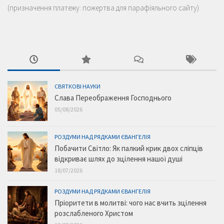
(призначення платежу: пожертва для парафіяльного сайту)
СВЯТКОВІ НАУКИ
Слава Переображення Господнього
05/08/2026
РОЗДУМИ НАД РЯДКАМИ ЄВАНГЕЛІЯ
Побачити Світло: Як палкий крик двох сліпців
відкриває шлях до зцілення нашої душі
18/07/2026
РОЗДУМИ НАД РЯДКАМИ ЄВАНГЕЛІЯ
Пріоритети в молитві: чого нас вчить зцілення
розслабленого Христом