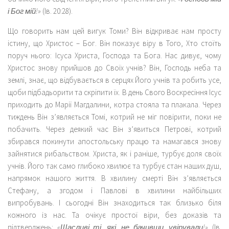
і Бог мій!»
(Ів. 20:28).
Що говорить нам цей вигук Томи? Він відкриває нам просту
істину, що Христос – Бог. Він показує віру в Того, Хто стоїть
поруч нього: Ісуса Христа, Господа та Бога. Нас дивує, чому
Христос знову прийшов до Своїх учнів? Він, Господь неба та
землі, знає, що відбувається в серцях Його учнів та робить усе,
щоби підбадьорити та скріпити їх. В день Свого Воскресіння Ісус
приходить до Марії Магдалини, котра стояла та плакала. Через
тиждень Він з’являється Томі, котрий не міг повірити, поки не
побачить. Через деякий час Він з’явиться Петрові, котрий
збирався покинути апостольську працю та намагався знову
зайнятися рибальством. Христа, як і раніше, турбує доля своїх
учнів. Його так само глибоко хвилює та турбує стан наших душ,
напрямок нашого життя. В хвилину смерті Він з’являється
Стефану, а згодом і Павлові в хвилини найбільших
випробувань. І сьогодні Він знаходиться так близько біля
кожного із нас. Та очікує простої віри, без доказів та
підтверджень:
«Щасливі ті, які, не бачивши, увірували!»
(Ів.