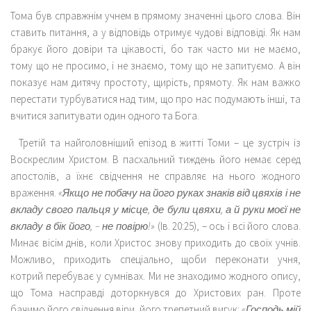
Тома був справжнім учнем в прямому значенні цього слова. Він
ставить питання, а у відповідь отримує чудові відповіді. Як нам
бракує його довіри та цікавості, бо так часто ми не маємо,
тому що не просимо, і не знаємо, тому що не запитуємо. А він
показує нам дитячу простоту, щирість, прямоту. Як нам важко
перестати турбуватися над тим, що про нас подумають інші, та
вчитися запитувати один одного та Бога.
Третій та найголовніший епізод в житті Томи – це зустріч із
Воскреслим Христом. В пасхальний тиждень його немає серед
апостолів, а їхнє свідчення не справляє на нього жодного
враження.
«Якщо не побачу на його руках знаків від цвяхів і не
вкладу свого пальця у місце, де були цвяхи, а й руки моєї не
вкладу в бік його, – не повірю!»
(Ів. 20:25), – ось і всі його слова.
Минає вісім днів, коли Христос знову приходить до своїх учнів.
Можливо, приходить спеціально, щоби переконати учня,
котрий перебуває у сумнівах. Ми не знаходимо жодного опису,
що Тома насправді доторкнувся до Христових ран. Проте
бачимо його свідчення віри, його трепетний вигук:
«Господь мій