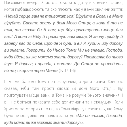
Пасхальної вечері. Христос говорить до учнів великі слова,
котрі підбадьорюють та скріплюють нас у важкі хвилини життя:
«Нехай серце вам не тривожиться! Віруйте в Бога, і в Мене
віруйте! Багато осель у домі Мого Отця; а коли б то не
так, то сказав би Я вам, що йду приготувати місце для
вас? А коли відійду й приготую вам місце, Я знову прийду й
заберу вас до Себе, щоб де Я були й ви. А куди Я йду дорогу
ви знаєте. Говорить до Нього Тома: Ми не знаємо, Господи,
куди йдеш; як же можемо знати дорогу? Промовляє до нього
Ісус: Я дорога, і правда, і життя. До Отця не приходить
ніхто, якщо не через Мене»
(Ів. 14:1-6).
І тут ми бачимо Тому не невіруючим, а допитливим. Христос
сказав, ніби такі прості слова: «В домі Мого Отця… Іду
приготувати місце вам», а Тома не розуміє їхнього значення. І
він не боїться показати себе допитливим та нетямущим. Коли
Христос заговорив про це, то Тома відразу перепитав, що йому
було незрозуміло, він прямо запитує: «
Ми не знаємо, Господи,
куди йдеш; як же можемо знати дорогу?
».