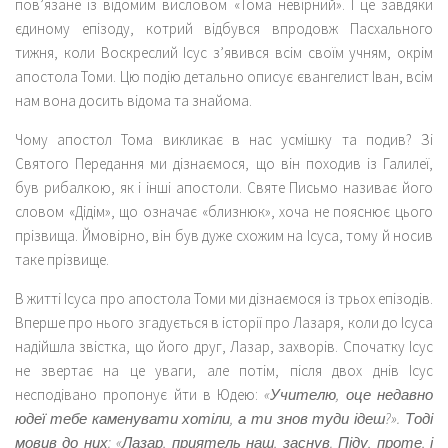
пов’язане із відомим висловом «Тома невірний». І це завдяки
єдиному епізоду, котрий відбувся впродовж Пасхального
тижня, коли Воскреслий Ісус з’явився всім своїм учням, окрім
апостола Томи. Цю подію детально описує євангелист Іван, всім
нам вона досить відома та знайома.
Чому апостол Тома викликає в нас усмішку та подив? Зі
Святого Передання ми дізнаємося, що він походив із Галилеї,
був рибалкою, як і інші апостоли. Святе Письмо називає його
словом «Дідім», що означає «близнюк», хоча не пояснює цього
прізвища. Ймовірно, він був дуже схожим на Ісуса, тому й носив
таке прізвище.
В житті Ісуса про апостола Томи ми дізнаємося із трьох епізодів.
Вперше про нього згадується в історії про Лазаря, коли до Ісуса
надійшла звістка, що його друг, Лазар, захворів. Спочатку Ісус
не звертає на це уваги, але потім, після двох днів Ісус
несподівано пропонує йти в Юдею:
«Учителю, оце недавно
юдеї тебе каменувати хотіли, а ти знов туди ідеш?». Тоді
мовив до них: «Лазар, приятель наш, заснув. Піду, проте, і