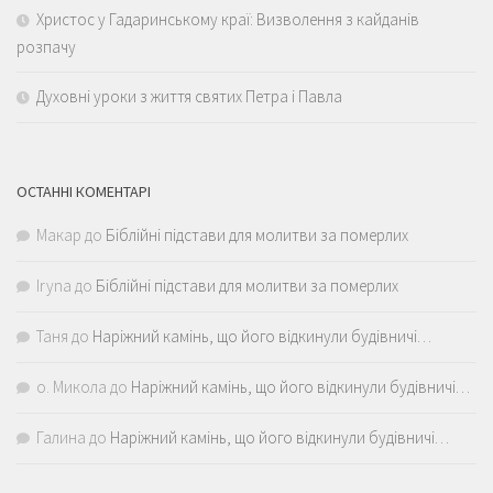
Христос у Гадаринському краї: Визволення з кайданів
розпачу
Духовні уроки з життя святих Петра і Павла
ОСТАННІ КОМЕНТАРІ
Макар
до
Біблійні підстави для молитви за померлих
Iryna
до
Біблійні підстави для молитви за померлих
Таня
до
Наріжний камінь, що його відкинули будівничі…
о. Микола
до
Наріжний камінь, що його відкинули будівничі…
Галина
до
Наріжний камінь, що його відкинули будівничі…