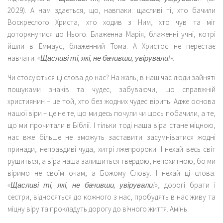
20:29). А нам здається, що, навпаки: щасливі ті, хто бачили
Воскреслого Христа, хто ходив з Ним, хто чув та міг
доторкнутися до Нього. Блаженна Марія, блаженні учні, котрі
йшли в Еммаус, блаженний Тома. А Христос не перестає
навчати:
«Щасливі ті, які, не бачивши, увірували!».
Чи стосуються ці слова до нас? На жаль, в наш час люди зайняті
пошуками знаків та чудес, забуваючи, що справжній
християнин – це той, хто без жодних чудес вірить. Адже основа
нашої віри – це не те, що ми десь почули чи щось побачили, а те,
що ми прочитали в Біблії. І тільки тоді наша віра стане міцною,
нас вже більше не зможуть заставити засумніватися жодні
принади, неправдиві чуда, хитрі лжепророки. І нехай весь світ
рушиться, а віра наша залишиться твердою, непохитною, бо ми
віримо не своїм очам, а Божому Слову. І нехай ці слова:
«Щасливі ті, які, не бачивши, увірували!»
, дорогі брати і
сестри, відносяться до кожного з нас, пробудять в нас живу та
міцну віру та прокладуть дорогу до вічного життя. Амінь.