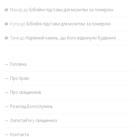
Макар
до
Біблійні підстави для молитви за померлих
Iryna
до
Біблійні підстави для молитви за померлих
Таня
до
Наріжний камінь, що його відкинули будівничі…
Головна
Про Храм
Про священиків
Розклад Богослужень
Запитайте у священика
Контакти