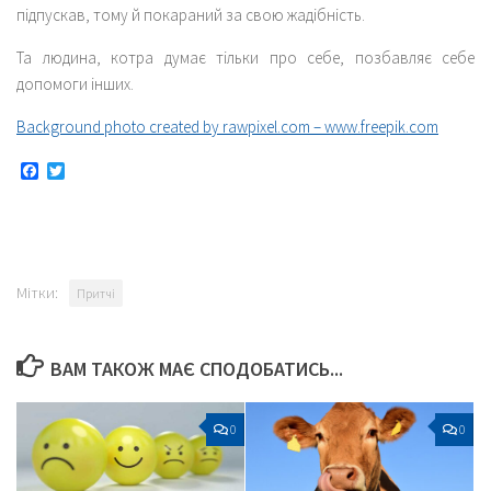
підпускав, тому й покараний за свою жадібність.
Та людина, котра думає тільки про себе, позбавляє себе
допомоги інших.
Background photo created by rawpixel.com – www.freepik.com
Facebook
Twitter
Мітки:
Притчі
ВАМ ТАКОЖ МАЄ СПОДОБАТИСЬ...
0
0