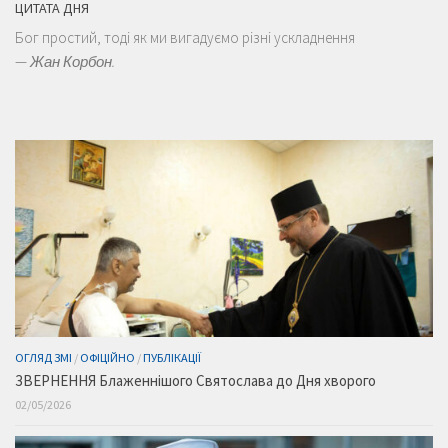
ЦИТАТА ДНЯ
Бог простий, тоді як ми вигадуємо різні ускладнення
—
Жан Корбон.
ОГЛЯД ЗМІ
/
ОФІЦІЙНО
/
ПУБЛІКАЦІЇ
ЗВЕРНЕННЯ Блаженнішого Святослава до Дня хворого
02/05/2026