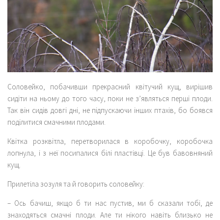
Соловейко, побачивши прекрасний квітучий кущ, вирішив
сидіти на ньому до того часу, поки не з’являться перші плоди.
Так він сидів довгі дні, не підпускаючи інших птахів, бо боявся
поділитися смачними плодами.
Квітка розквітла, перетворилася в коробочку, коробочка
лопнула, і з неї посипалися білі пластівці. Це був бавовняний
кущ.
Прилетіла зозуля та й говорить соловейку:
– Ось бачиш, якщо б ти нас пустив, ми б сказали тобі, де
знаходяться смачні плоди. Але ти нікого навіть близько не