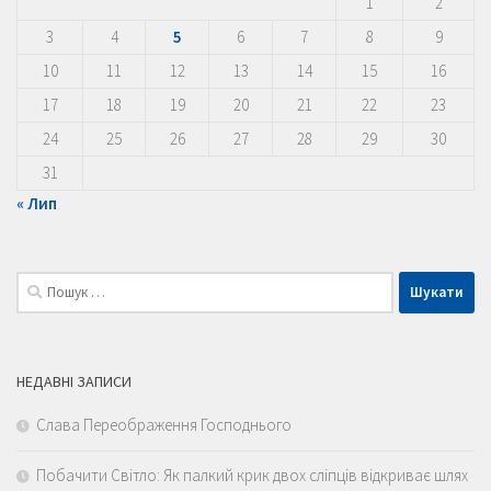
1
2
3
4
5
6
7
8
9
10
11
12
13
14
15
16
17
18
19
20
21
22
23
24
25
26
27
28
29
30
31
« Лип
Пошук:
НЕДАВНІ ЗАПИСИ
Слава Переображення Господнього
Побачити Світло: Як палкий крик двох сліпців відкриває шлях