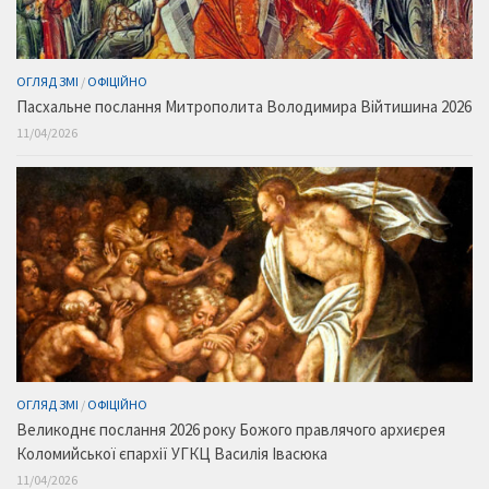
ОГЛЯД ЗМІ
/
ОФІЦІЙНО
Пасхальне послання Митрополита Володимира Війтишина 2026
11/04/2026
ОГЛЯД ЗМІ
/
ОФІЦІЙНО
Великоднє послання 2026 року Божого правлячого архиєрея
Коломийської єпархії УГКЦ Василія Івасюка
11/04/2026