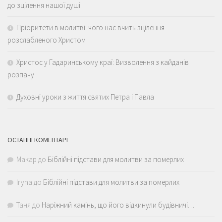
до зцілення нашої душі
Пріоритети в молитві: чого нас вчить зцілення
розслабленого Христом
Христос у Гадаринському краї: Визволення з кайданів
розпачу
Духовні уроки з життя святих Петра і Павла
ОСТАННІ КОМЕНТАРІ
Макар
до
Біблійні підстави для молитви за померлих
Iryna
до
Біблійні підстави для молитви за померлих
Таня
до
Наріжний камінь, що його відкинули будівничі…