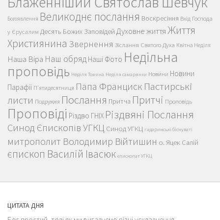
Блаженніший Святослав Шевчук
Великоднє послання
Воскресіння
Вхід Господа
Богоявлення
Життя
Духовне життя
Десять Божих Заповідей
у Єрусалим
Християнина
Звернення
Зіслання Святого Духа
Квітна Неділя
Недільна
Наш обряд
Наша Віра
Наші Фото
проповідь
Новини
Новини
Неділя Томина
Неділя самарянки
Пастирські
Папа Франциск
Парафії
П'ятидесятниця
Послання
Притчі
листи
Притча
Проповідь
Подружжя
Проповіді
Різдвяні Послання
Різдво ГНІХ
Синод Єпископів УГКЦ
Синод УГКЦ
гадаринські біснуваті
митрополит Володимир Війтишин
о. Яцек Салій
єпископ Василій Івасюк
єпископат УГКЦ
ЦИТАТА ДНЯ
Бог простий, тоді як ми вигадуємо різні ускладнення