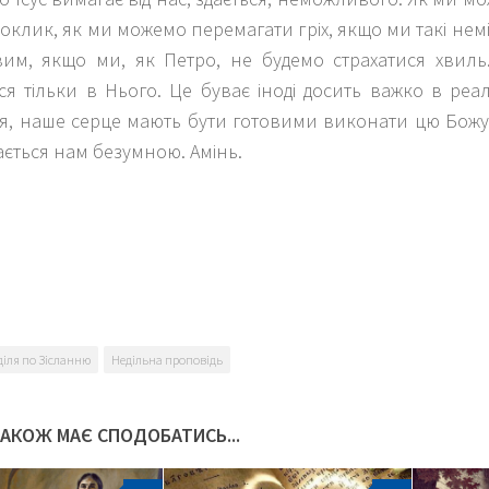
оклик, як ми можемо перемагати гріх, якщо ми такі немі
им, якщо ми, як Петро, не будемо страхатися хвиль.
я тільки в Нього. Це буває іноді досить важко в реа
я, наше серце мають бути готовими виконати цю Божу 
ється нам безумною. Амінь.
k
er
діля по Зісланню
Недільна проповідь
ТАКОЖ МАЄ СПОДОБАТИСЬ...