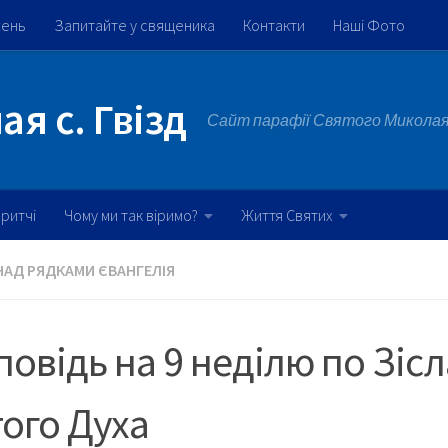
жень
Запитайте у священика
Контакти
Наші Фото
я с. Гвізд
Сайт парафії Святого Миколая 
ритчі
Чому ми так віримо?
Життя Святих
НАД РЯДКАМИ ЄВАНГЕЛІЯ
овідь на 9 неділю по Зіс
ого Духа