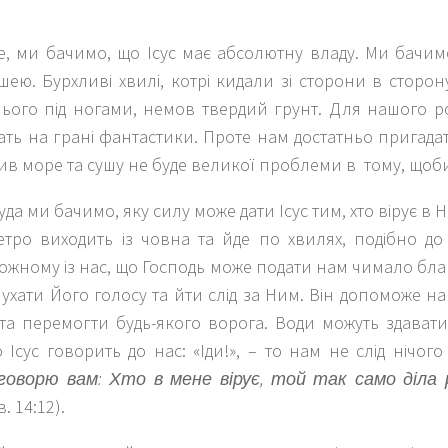
, ми бачимо, що Ісус має абсолютну владу. Ми бачимо
ею. Бурхливі хвилі, котрі кидали зі сторони в сторон
Нього під ногами, немов твердий грунт. Для нашого р
ать на грані фантастики. Проте нам достатньо пригадати
ив море та сушу не буде великої проблеми в тому, щоби
чуда ми бачимо, яку силу може дати Ісус тим, хто вірує в 
тро виходить із човна та йде по хвилях, подібно до
ожному із нас, що Господь може подати нам чимало бл
ухати Його голосу та йти слід за Ним. Він допоможе на
 та перемогти будь-якого ворога. Води можуть здават
 Ісус говорить до нас: «Іди!», – то нам не слід нічог
говорю вам: Хто в мене вірує, той так само діла 
в. 14:12).