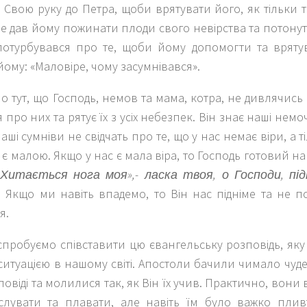
 Свою руку до Петра, щоби врятувати його, як тільки т
е дав йому пожинати плоди свого невірства та потонут
потурбувався про те, щоби йому допомогти та врятува
йому: «Маловіре, чому засумнівався».
 тут, що Господь, немов та мама, котра, не дивлячись н
я про них та рятує їх з усіх небезпек. Він знає наші немо
аші сумніви не свідчать про те, що у нас немає віри, а 
с є малою. Якщо у нас є мала віра, то Господь готовий 
«Хитається нога моя»,- ласка твоя, о Господи, пі
). Якщо ми навіть впадемо, то Він нас підніме та не 
я.
спробуємо співставити цю євангельську розповідь, як
 ситуацією в нашому світі. Апостоли бачили чимало чуде
овіді та молилися так, як Він їх учив. Практично, вони
слувати та плавати, але навіть їм було важко плив