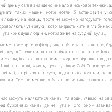
ній день у світі винайдено чимало військової техніки, ал
думати таких машин, котрі могли б встановити у св
и людину на місяць, проте не можемо нагодувати голо
дозволяють чути звуки, котрі видають кити в глибинах 
очути крик душі людини, котра живе на сусідній вулиці.
чимо примарливу фігуру, яка наближається до нас, йду
іті жодної людини, котра б нічого не знала про Ісуса.
ьки міфом, ілюзією, котра немає жодного відношення до їх
Інші ж, взагалі, хочуть, щоб Ісус ішов Собі Своєю доро
 навіть ті, котрі вірять в Ісуса, подібно як апостоли, не
ікувати. Тим не менше, у багатьох виникає бажання р
з нас можуть налякатися хвиль та води. Уявімо на хв
ред бурхливих хвиль, де не чути нічого, окрім завива