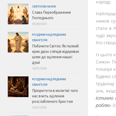
народу.
СВЯТКОВІ НАУКИ
Слава Переображення
Найперше
Господнього
немов суш
05/08/2026
стали в 
чудо звуч
РОЗДУМИ НАД РЯДКАМИ
ЄВАНГЕЛІЯ
Хто створ
Побачити Світло: Як палкий
крик двох сліпців відкриває
Із цього 
шлях до зцілення нашої
Симон Пе
душі
показує к
18/07/2026
будемо сл
РОЗДУМИ НАД РЯДКАМИ
труднощі
ЄВАНГЕЛІЯ
але, якщо
Пріоритети в молитві: чого
нас вчить зцілення
істинно 
розслабленого Христом
роблю»
(І
10/07/2026