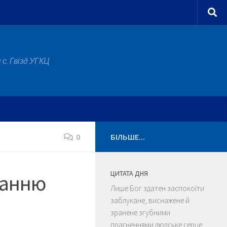
с. Гвізд УГКЦ
0
БІЛЬШЕ...
ЦИТАТА ДНЯ
ланню
Лише Бог здатен заспокоїти
заблукане, виснажене й
зранене згубними
прагненнями людське серце