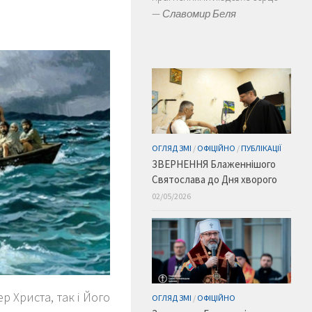
—
Славомир Беля
ОГЛЯД ЗМІ
/
ОФІЦІЙНО
/
ПУБЛІКАЦІЇ
ЗВЕРНЕННЯ Блаженнішого
Святослава до Дня хворого
02/05/2026
р Христа, так і Його
ОГЛЯД ЗМІ
/
ОФІЦІЙНО