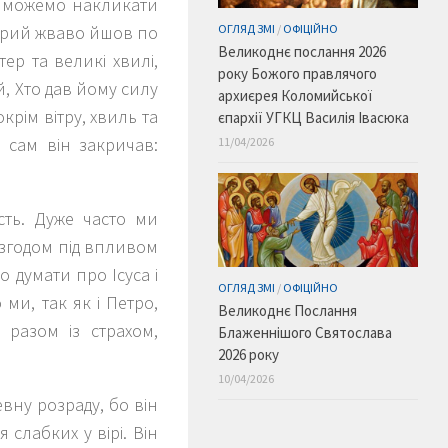
и можемо накликати
ОГЛЯД ЗМІ
/
ОФІЦІЙНО
отрий жваво йшов по
Великоднє послання 2026
р та великі хвилі,
року Божого правлячого
й, Хто дав йому силу
архиєрея Коломийської
окрім вітру, хвиль та
єпархії УГКЦ Василія Івасюка
 сам він закричав:
11/04/2026
сть. Дуже часто ми
 згодом під впливом
 думати про Ісуса і
ОГЛЯД ЗМІ
/
ОФІЦІЙНО
ми, так як і Петро,
Великоднє Послання
 разом із страхом,
Блаженнішого Святослава
2026 року
10/04/2026
вну розраду, бо він
слабких у вірі. Він