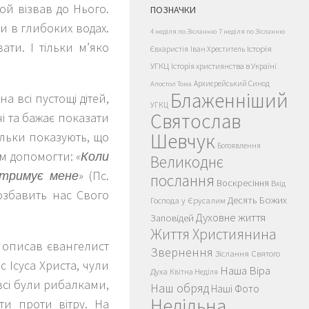
ой візвав до Нього.
ПОЗНАЧКИ
и в глибоких водах.
4 неділя по Зісланню
7 неділя по Зісланню
ти. І тільки м’яко
Історія
Євхаристія
Іван Хреститель
УГКЦ
Історія християнства в Україні
Архиєрейський Синод
Апостол Тома
Блаженніший
а всі пустощі дітей,
УГКЦ
Святослав
чі та бажає показати
Шевчук
тільки показують, що
Богоявлення
нам допомогти:
«Коли
Великоднє
дтримує мене»
(Пс.
послання
Воскресіння
Вхід
позбавить нас Свого
Десять Божих
Господа у Єрусалим
Духовне життя
Заповідей
Життя Християнина
у описав євангелист
Звернення
Зіслання Святого
с Ісуса Христа, чули
Наша Віра
Духа
Квітна Неділя
 всі були рибалками,
Наш обряд
Наші Фото
Недільна
ти проти вітру. На