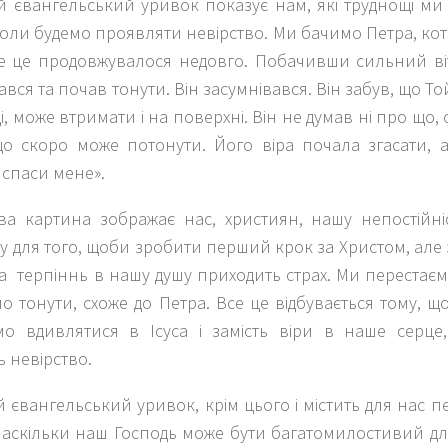
й євангельський уривок показує нам, які труднощі м
коли будемо проявляти невірство. Ми бачимо Петра, к
е це продовжувалося недовго. Побачивши сильний віте
ався та почав тонути. Він засумнівався. Він забув, що То
ді, може втримати і на поверхні. Він не думав ні про що, 
що скоро може потонути. Його віра почала згасати, а
 спаси мене».
ва картина зображає нас, християн, нашу непостійні
у для того, щоби зробити перший крок за Христом, але
а терпіннь в нашу душу приходить страх. Ми перестаємо
 тонути, схоже до Петра. Все це відбувається тому, що 
мо вдивлятися в Ісуса і замість віри в наше серце,
 невірство.
 євангельський уривок, крім цього і містить для нас пе
аскільки наш Господь може бути багатомилостивий для 