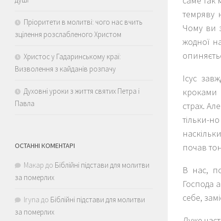
саме так 
темряву н
Пріоритети в молитві: чого нас вчить
Чому ви з
зцілення розслабленого Христом
жодної на
опиняєть
Христос у Гадаринському краї:
Визволення з кайданів розпачу
Ісус зав
Духовні уроки з життя святих Петра і
кроками 
Павла
страх. Ал
тільки-н
наскільки 
ОСТАННІ КОМЕНТАРІ
почав тон
Макар
до
Біблійні підстави для молитви
В нас, п
за померлих
Господа а
себе, зам
Iryna
до
Біблійні підстави для молитви
за померлих
Дуже част