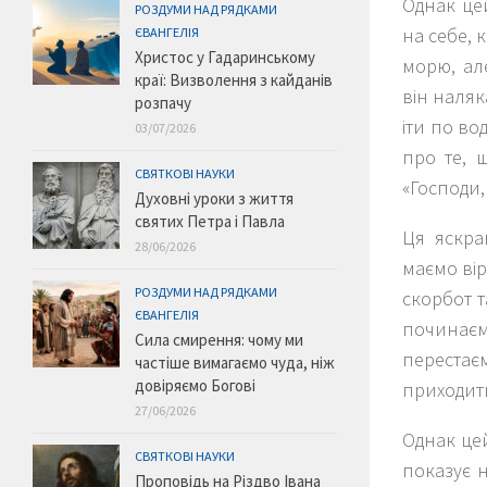
Однак це
РОЗДУМИ НАД РЯДКАМИ
на себе, 
ЄВАНГЕЛІЯ
Христос у Гадаринському
морю, ал
краї: Визволення з кайданів
він наляк
розпачу
іти по во
03/07/2026
про те, 
СВЯТКОВІ НАУКИ
«Господи,
Духовні уроки з життя
святих Петра і Павла
Ця яскра
28/06/2026
маємо вір
РОЗДУМИ НАД РЯДКАМИ
скорбот т
ЄВАНГЕЛІЯ
починаємо
Сила смирення: чому ми
перестає
частіше вимагаємо чуда, ніж
довіряємо Богові
приходить
27/06/2026
Однак цей
СВЯТКОВІ НАУКИ
показує н
Проповідь на Різдво Івана