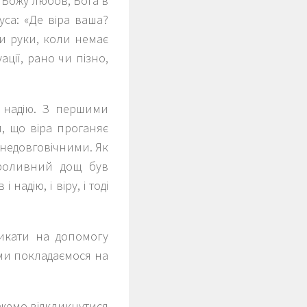
 Божу любов, Бога в
уса: «Де віра ваша?
ти руки, коли немає
ації, рано чи пізно,
м надію. З першими
и, що віра проганяє
є недовговічними. Як
проливний дощ був
надію, і віру, і тоді
ликати на допомогу
 ми покладаємося на
ожемо відкликнутися