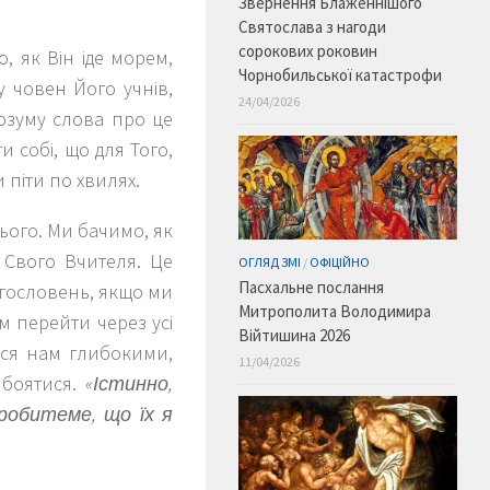
Звернення Блаженнішого
Святослава з нагоди
сорокових роковин
, як Він іде морем,
Чорнобильської катастрофи
у човен Його учнів,
24/04/2026
озуму слова про це
 собі, що для Того,
 піти по хвилях.
Нього. Ми бачимо, як
 Свого Вчителя. Це
ОГЛЯД ЗМІ
/
ОФІЦІЙНО
Пасхальне послання
агословень, якщо ми
Митрополита Володимира
м перейти через усі
Війтишина 2026
ися нам глибокими,
11/04/2026
о боятися.
«Істинно,
робитеме, що їх я