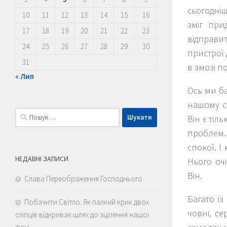
сьогодніш
10
11
12
13
14
15
16
зміг при
17
18
19
20
21
22
23
відправит
24
25
26
27
28
29
30
пристрої 
31
в змозі п
« Лип
Ось ми ба
нашому св
Пошук:
Він є тіл
проблем. 
спокої. І
НЕДАВНІ ЗАПИСИ
Нього оч
Він.
Слава Переображення Господнього
Багато і
Побачити Світло: Як палкий крик двох
човні, се
сліпців відкриває шлях до зцілення нашої
душі