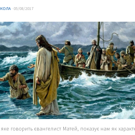
ИКОЛА
·
05/08/2017
 яке говорить євангелист Матей, показує нам як характе