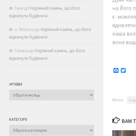
на Його п
Таня
до
Наріжний камінь, що його
відкинули будівничі…
є можлив
вдивлятис
о. Микола
до
Наріжний камінь, що його
наша вол
відкинули будівничі…
вона вида
Галина
до
Наріжний камінь, що його
відкинули будівничі…
Faceboo
Twitt
АРХІВИ
Архіви
Мітки:
9 не
КАТЕГОРІЇ
ВАМ 
Категорії