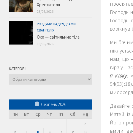
простягає
Хрестителя
Господь н
23/06/2026
Господь 
РОЗДУМИ НАД РЯДКАМИ
дорікнув 
ЄВАНГЕЛІЯ
Око — світильник тіла
Ми бачимо
18/06/2026
піклуєтьс
нам, що н
віра у на
КАТЕГОРІЇ
я кажу: 
Категорії
94(93):18
милосерд
Серпень 2026
Давайте 
Матей, із
Пн
Вт
Ср
Чт
Пт
Сб
Нд
Його проп
1
2
вміли ве
3
4
5
6
7
8
9