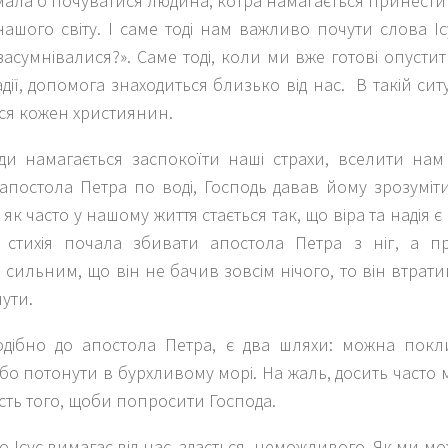
мала б почуватися людина, котра намагається принести
ашого світу. І саме тоді нам важливо почути слова Іс
асумнівалися?». Саме тоді, коли ми вже готові опусти
дії, допомога знаходиться близько від нас. В такій ситу
ся кожен християнин.
жди намагається заспокоїти наші страхи, вселити на
апостола Петра по воді, Господь давав йому зрозуміт
е як часто у нашому життя стається так, що віра та надія 
о стихія почала збивати апостола Петра з ніг, а 
сильним, що він не бачив зовсім нічого, то він втратив і 
ути.
одібно до апостола Петра, є два шляхи: можна пок
бо потонути в бурхливому морі. На жаль, досить часто
ість того, щоби попросити Господа.
о Ісус вимагає від нас, здається, неможливого. Як ми м