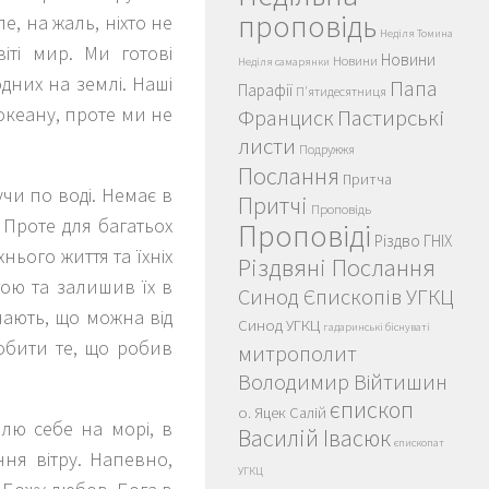
проповідь
е, на жаль, ніхто не
Неділя Томина
іті мир. Ми готові
Новини
Новини
Неділя самарянки
дних на землі. Наші
Папа
Парафії
П'ятидесятниця
океану, проте ми не
Пастирські
Франциск
листи
Подружжя
Послання
Притча
чи по воді. Немає в
Притчі
Проповідь
 Проте для багатьох
Проповіді
Різдво ГНІХ
нього життя та їхніх
Різдвяні Послання
гою та залишив їх в
Синод Єпископів УГКЦ
 знають, що можна від
Синод УГКЦ
гадаринські біснуваті
обити те, що робив
митрополит
Володимир Війтишин
єпископ
о. Яцек Салій
илю себе на морі, в
Василій Івасюк
єпископат
ння вітру. Напевно,
УГКЦ