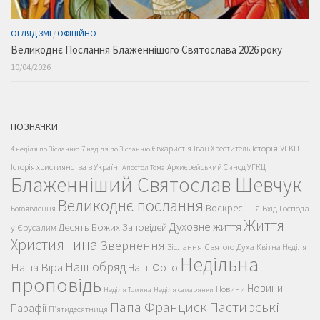
ОГЛЯД ЗМІ
/
ОФІЦІЙНО
Великоднє Послання Блаженнішого Святослава 2026 року
10/04/2026
ПОЗНАЧКИ
Історія УГКЦ
Євхаристія
Іван Хреститель
4 неділя по Зісланню
7 неділя по Зісланню
Історія християнства в Україні
Архиєрейський Синод УГКЦ
Апостол Тома
Блаженніший Святослав Шевчук
Великоднє послання
Воскресіння
Вхід Господа
Богоявлення
Життя
Духовне життя
Десять Божих Заповідей
у Єрусалим
Християнина
Звернення
Зіслання Святого Духа
Квітна Неділя
Недільна
Наш обряд
Наша Віра
Наші Фото
проповідь
Новини
Новини
Неділя Томина
Неділя самарянки
Пастирські
Папа Франциск
Парафії
П'ятидесятниця