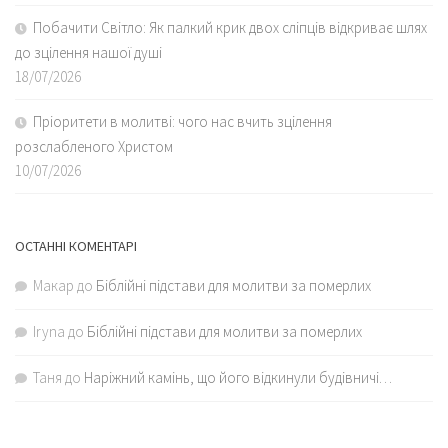
Побачити Світло: Як палкий крик двох сліпців відкриває шлях
до зцілення нашої душі
18/07/2026
Пріоритети в молитві: чого нас вчить зцілення
розслабленого Христом
10/07/2026
ОСТАННІ КОМЕНТАРІ
Макар
до
Біблійні підстави для молитви за померлих
Iryna
до
Біблійні підстави для молитви за померлих
Таня
до
Наріжний камінь, що його відкинули будівничі…