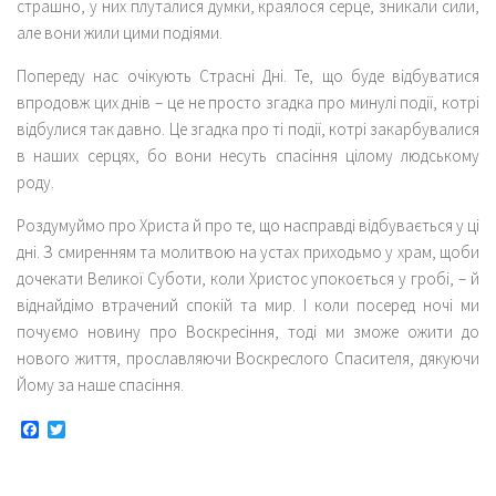
страшно, у них плуталися думки, краялося серце, зникали сили,
але вони жили цими подіями.
Попереду нас очікують Страсні Дні. Те, що буде відбуватися
впродовж цих днів – це не просто згадка про минулі події, котрі
відбулися так давно. Це згадка про ті події, котрі закарбувалися
в наших серцях, бо вони несуть спасіння цілому людському
роду.
Роздумуймо про Христа й про те, що насправді відбувається у ці
дні. З смиренням та молитвою на устах приходьмо у храм, щоби
дочекати Великої Суботи, коли Христос упокоється у гробі, – й
віднайдімо втрачений спокій та мир. І коли посеред ночі ми
почуємо новину про Воскресіння, тоді ми зможе ожити до
нового життя, прославляючи Воскреслого Спасителя, дякуючи
Йому за наше спасіння.
Facebook
Twitter