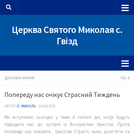
Skip to content
Церква Святого Миколая с.
Гвізд
ДУХОВНІ НАУКИ
0
Попереду нас очікує Страсний Тиждень
АВТОР
О. МИКОЛА
·
24/04/2021
Ми вступаємо сьогодні у тяжкі й гнітючі дні, котрі будуть
підводити нас до зустрічі із Воскреслим Христом. Проте
попереду нас очікують Христові Страсті, муки, розп’яття та