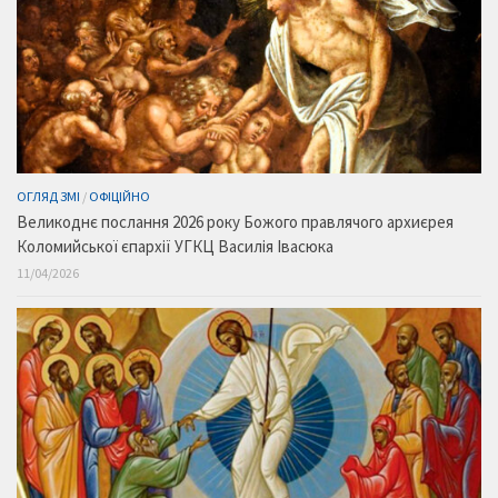
ОГЛЯД ЗМІ
/
ОФІЦІЙНО
Великоднє послання 2026 року Божого правлячого архиєрея
Коломийської єпархії УГКЦ Василія Івасюка
11/04/2026