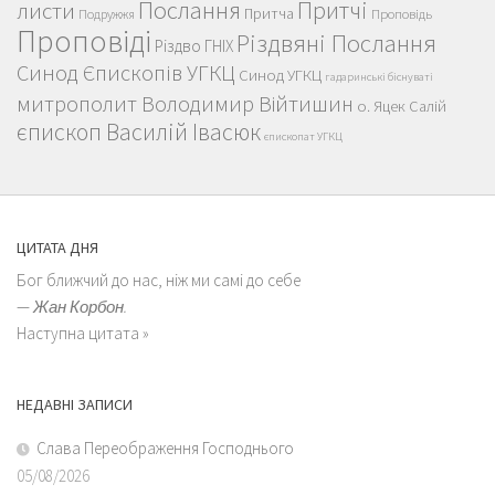
Послання
Притчі
листи
Притча
Проповідь
Подружжя
Проповіді
Різдвяні Послання
Різдво ГНІХ
Синод Єпископів УГКЦ
Синод УГКЦ
гадаринські біснуваті
митрополит Володимир Війтишин
о. Яцек Салій
єпископ Василій Івасюк
єпископат УГКЦ
ЦИТАТА ДНЯ
Бог ближчий до нас, ніж ми самі до себе
—
Жан Корбон.
Наступна цитата »
НЕДАВНІ ЗАПИСИ
Слава Переображення Господнього
05/08/2026