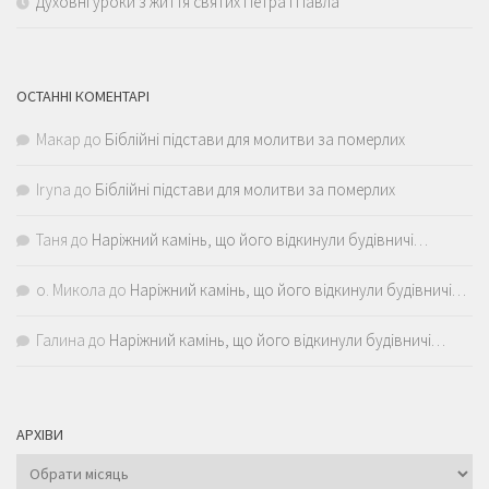
Духовні уроки з життя святих Петра і Павла
ОСТАННІ КОМЕНТАРІ
Макар
до
Біблійні підстави для молитви за померлих
Iryna
до
Біблійні підстави для молитви за померлих
Таня
до
Наріжний камінь, що його відкинули будівничі…
о. Микола
до
Наріжний камінь, що його відкинули будівничі…
Галина
до
Наріжний камінь, що його відкинули будівничі…
АРХІВИ
Архіви