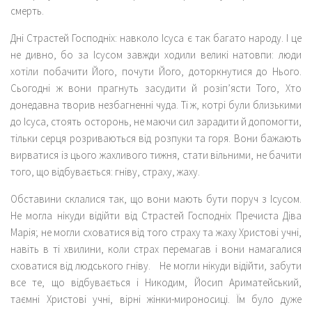
смерть.
Дні Страстей Господніх: навколо Ісуса є так багато народу. І це
не дивно, бо за Ісусом завжди ходили великі натовпи: люди
хотіли побачити Його, почути Його, доторкнутися до Нього.
Сьогодні ж вони прагнуть засудити й розіп’ясти Того, Хто
донедавна творив незбагненні чуда. Ті ж, котрі були близькими
до Ісуса, стоять осторонь, не маючи сил зарадити й допомогти,
тільки серця розриваються від розпуки та горя. Вони бажають
вирватися із цього жахливого тижня, стати вільними, не бачити
того, що відбувається: гніву, страху, жаху.
Обставини склалися так, що вони мають бути поруч з Ісусом.
Не могла нікуди відійти від Страстей Господніх Пречиста Діва
Марія; не могли сховатися від того страху та жаху Христові учні,
навіть в ті хвилини, коли страх перемагав і вони намагалися
сховатися від людського гніву. Не могли нікуди відійти, забути
все те, що відбувається і Никодим, Йосип Ариматейський,
таємні Христові учні, вірні жінки-мироносиці. Їм було дуже