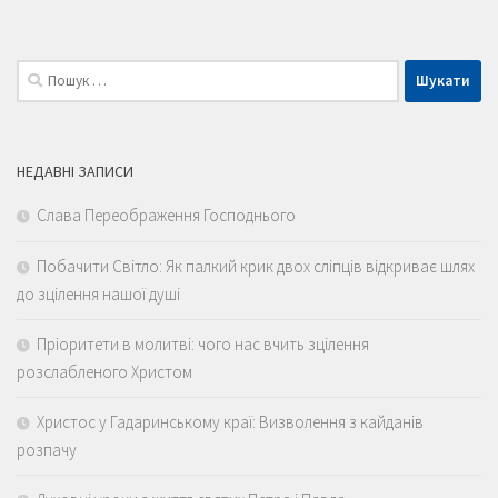
Пошук:
НЕДАВНІ ЗАПИСИ
Слава Переображення Господнього
Побачити Світло: Як палкий крик двох сліпців відкриває шлях
до зцілення нашої душі
Пріоритети в молитві: чого нас вчить зцілення
розслабленого Христом
Христос у Гадаринському краї: Визволення з кайданів
розпачу