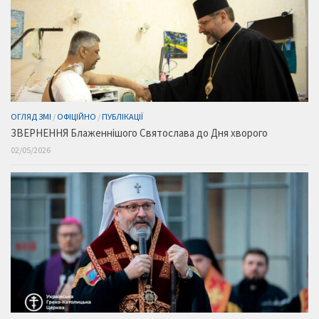
ОГЛЯД ЗМІ
/
ОФІЦІЙНО
/
ПУБЛІКАЦІЇ
ЗВЕРНЕННЯ Блаженнішого Святослава до Дня хворого
02/05/2026