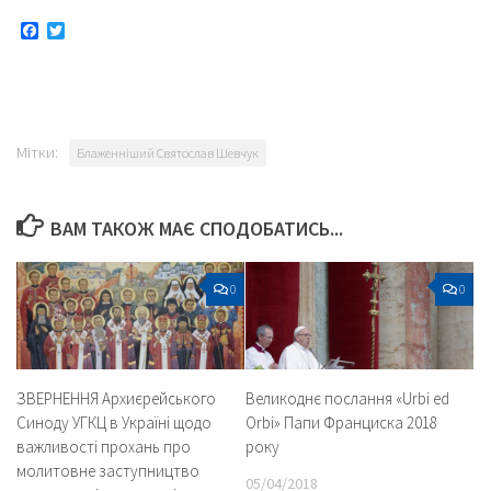
Facebook
Twitter
Мітки:
Блаженніший Святослав Шевчук
ВАМ ТАКОЖ МАЄ СПОДОБАТИСЬ...
0
0
ЗВЕРНЕННЯ Архиєрейського
Великоднє послання «Urbi ed
Синоду УГКЦ в Україні щодо
Orbi» Папи Франциска 2018
важливості прохань про
року
молитовне заступництво
05/04/2018