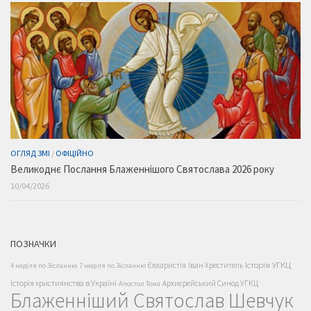
ОГЛЯД ЗМІ
/
ОФІЦІЙНО
Великоднє Послання Блаженнішого Святослава 2026 року
10/04/2026
ПОЗНАЧКИ
Історія УГКЦ
Євхаристія
Іван Хреститель
4 неділя по Зісланню
7 неділя по Зісланню
Історія християнства в Україні
Архиєрейський Синод УГКЦ
Апостол Тома
Блаженніший Святослав Шевчук