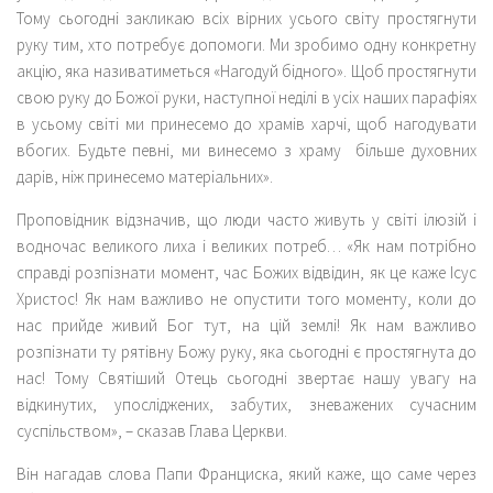
Тому сьогодні закликаю всіх вірних усього світу простягнути
руку тим, хто потребує допомоги. Ми зробимо одну конкретну
акцію, яка називатиметься «Нагодуй бідного». Щоб простягнути
свою руку до Божої руки, наступної неділі в усіх наших парафіях
в усьому світі ми принесемо до храмів харчі, щоб нагодувати
вбогих. Будьте певні, ми винесемо з храму більше духовних
дарів, ніж принесемо матеріальних».
Проповідник відзначив, що люди часто живуть у світі ілюзій і
водночас великого лиха і великих потреб… «Як нам потрібно
справді розпізнати момент, час Божих відвідин, як це каже Ісус
Христос! Як нам важливо не опустити того моменту, коли до
нас прийде живий Бог тут, на цій землі! Як нам важливо
розпізнати ту рятівну Божу руку, яка сьогодні є простягнута до
нас! Тому Святіший Отець сьогодні звертає нашу увагу на
відкинутих, упосліджених, забутих, зневажених сучасним
суспільством», – сказав Глава Церкви.
Він нагадав слова Папи Франциска, який каже, що саме через