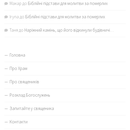
Макар
до
Біблійні підстави для молитви за померлих
Iryna
до
Біблійні підстави для молитви за померлих
Таня
до
Наріжний камінь, що його відкинули будівничі…
Головна
Про Храм
Про священиків
Розклад Богослужень
Запитайте у священика
Контакти