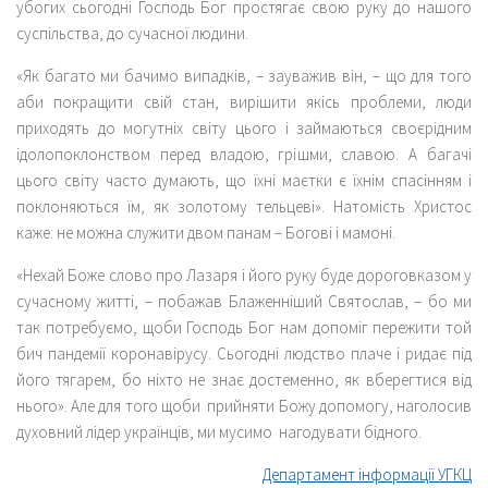
убогих сьогодні Господь Бог простягає свою руку до нашого
суспільства, до сучасної людини.
«Як багато ми бачимо випадків, – зауважив він, – що для того
аби покращити свій стан, вирішити якісь проблеми, люди
приходять до могутніх світу цього і займаються своєрідним
ідолопоклонством перед владою, грішми, славою. А багачі
цього світу часто думають, що їхні маєтки є їхнім спасінням і
поклоняються їм, як золотому тельцеві». Натомість Христос
каже: не можна служити двом панам – Богові і мамоні.
«Нехай Боже слово про Лазаря і його руку буде дороговказом у
сучасному житті, – побажав Блаженніший Святослав, – бо ми
так потребуємо, щоби Господь Бог нам допоміг пережити той
бич пандемії коронавірусу. Сьогодні людство плаче і ридає під
його тягарем, бо ніхто не знає достеменно, як вберегтися від
нього». Але для того щоби прийняти Божу допомогу, наголосив
духовний лідер українців, ми мусимо нагодувати бідного.
Департамент інформації УГКЦ