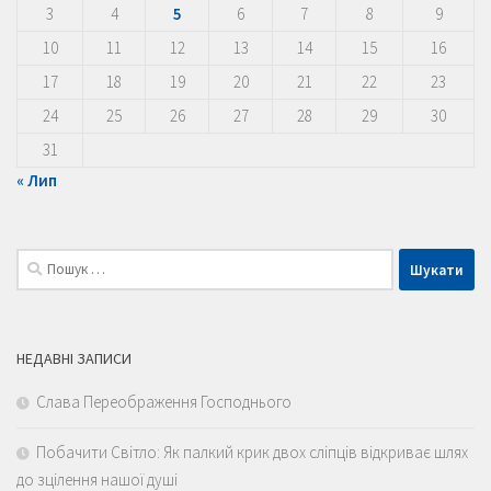
3
4
5
6
7
8
9
10
11
12
13
14
15
16
17
18
19
20
21
22
23
24
25
26
27
28
29
30
31
« Лип
Пошук:
НЕДАВНІ ЗАПИСИ
Слава Переображення Господнього
Побачити Світло: Як палкий крик двох сліпців відкриває шлях
до зцілення нашої душі