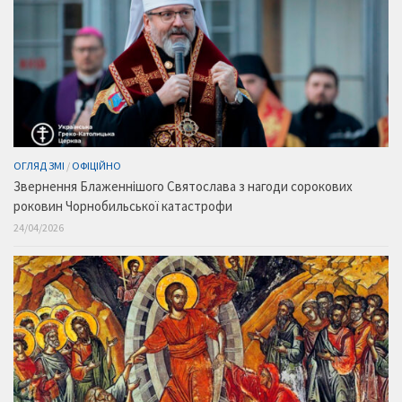
ОГЛЯД ЗМІ
/
ОФІЦІЙНО
Звернення Блаженнішого Святослава з нагоди сорокових
роковин Чорнобильської катастрофи
24/04/2026