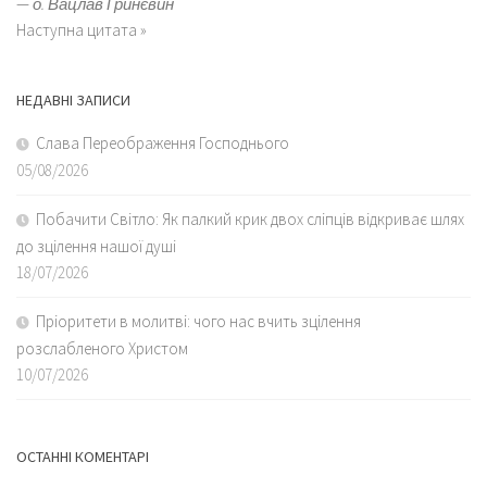
—
о. Вацлав Гринєвин
Наступна цитата »
НЕДАВНІ ЗАПИСИ
Слава Переображення Господнього
05/08/2026
Побачити Світло: Як палкий крик двох сліпців відкриває шлях
до зцілення нашої душі
18/07/2026
Пріоритети в молитві: чого нас вчить зцілення
розслабленого Христом
10/07/2026
ОСТАННІ КОМЕНТАРІ