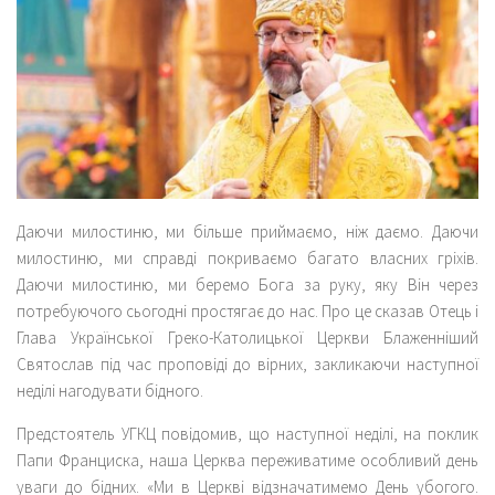
Даючи милостиню, ми більше приймаємо, ніж даємо. Даючи
милостиню, ми справді покриваємо багато власних гріхів.
Даючи милостиню, ми беремо Бога за руку, яку Він через
потребуючого сьогодні простягає до нас. Про це сказав Отець і
Глава Української Греко-Католицької Церкви Блаженніший
Святослав під час проповіді до вірних, закликаючи наступної
неділі нагодувати бідного.
Предстоятель УГКЦ повідомив, що наступної неділі, на поклик
Папи Франциска, наша Церква переживатиме особливий день
уваги до бідних. «Ми в Церкві відзначатимемо День убогого.