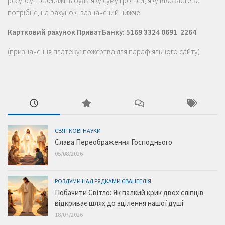
ресурсу. Перекажіть будь-яку суму грошей, яку вважаєте за
потрібне, на рахунок, зазначений нижче.
Картковий рахунок ПриватБанку: 5169 3324 0691 2264
(призначення платежу: пожертва для парафіяльного сайту)
СВЯТКОВІ НАУКИ
Слава Переображення Господнього
05/08/2026
РОЗДУМИ НАД РЯДКАМИ ЄВАНГЕЛІЯ
Побачити Світло: Як палкий крик двох сліпців
відкриває шлях до зцілення нашої душі
18/07/2026