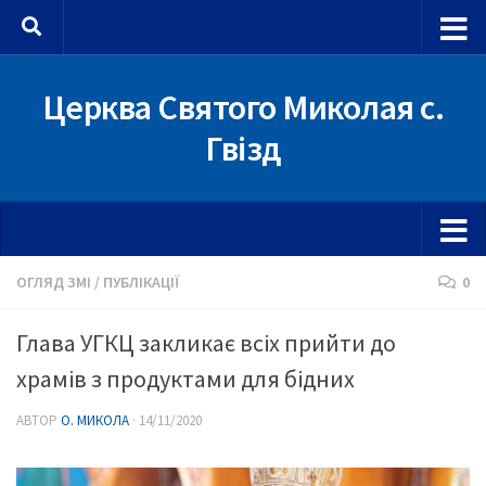
Skip to content
Церква Святого Миколая с.
Гвізд
ОГЛЯД ЗМІ
/
ПУБЛІКАЦІЇ
0
Глава УГКЦ закликає всіх прийти до
храмів з продуктами для бідних
АВТОР
О. МИКОЛА
·
14/11/2020