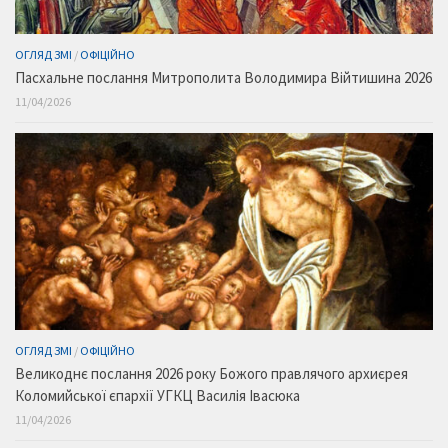
ОГЛЯД ЗМІ
/
ОФІЦІЙНО
Пасхальне послання Митрополита Володимира Війтишина 2026
11/04/2026
ОГЛЯД ЗМІ
/
ОФІЦІЙНО
Великоднє послання 2026 року Божого правлячого архиєрея
Коломийської єпархії УГКЦ Василія Івасюка
11/04/2026