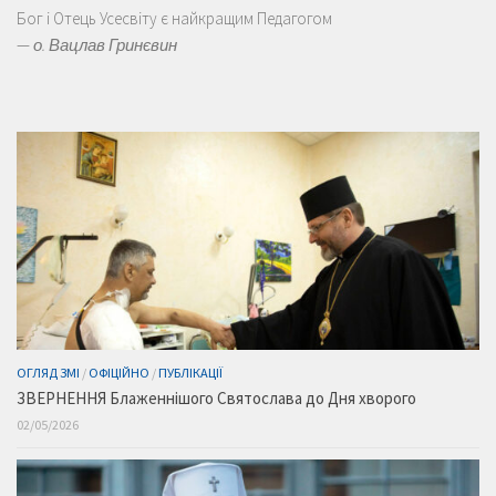
Бог і Отець Усесвіту є найкращим Педагогом
—
о. Вацлав Гринєвин
ОГЛЯД ЗМІ
/
ОФІЦІЙНО
/
ПУБЛІКАЦІЇ
ЗВЕРНЕННЯ Блаженнішого Святослава до Дня хворого
02/05/2026