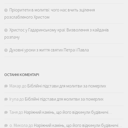
Пріоритети в молитві: чого нас вчить зцілення
розслабленого Христом
Христос у Гадаринському краї: Визволення з кайданів
розпачу
Духовні уроки з життя святих Петра і Павла
ОСТАННІ КОМЕНТАРІ
Макар
до
Біблійні підстави для молитви за померлих
Iryna
до
Біблійні підстави для молитви за померлих
Таня
до
Наріжний камінь, що його відкинули будівничі…
о. Микола
до
Наріжний камінь, що його відкинули будівничі…