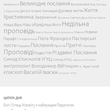
Великоднє послання
Воскресіння
Вхід Господа
Богоявлення
Життя
Духовне життя
Десять Божих Заповідей
у Єрусалим
Християнина
Звернення
Зіслання Святого Духа
Квітна Неділя
Недільна
Наш обряд
Наша Віра
Наші Фото
проповідь
Новини
Новини
Неділя Томина
Неділя самарянки
Пастирські
Папа Франциск
Парафії
П'ятидесятниця
Послання
Притчі
листи
Притча
Проповідь
Подружжя
Проповіді
Різдвяні Послання
Різдво ГНІХ
Синод Єпископів УГКЦ
Синод УГКЦ
гадаринські біснуваті
митрополит Володимир Війтишин
о. Яцек Салій
єпископ Василій Івасюк
єпископат УГКЦ
ЦИТАТА ДНЯ
Бог і Отець Усесвіту є найкращим Педагогом