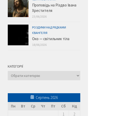
Проповідь на Різдво Івана
Хрестителя
23/06/2026
РОЗДУМИ НАД РЯДКАМИ
ЄВАНГЕЛІЯ
Око — світильник тіла
18/06/2026
КАТЕГОРІЇ
Категорії
Серпень 2026
Пн
Вт
Ср
Чт
Пт
Сб
Нд
1
2