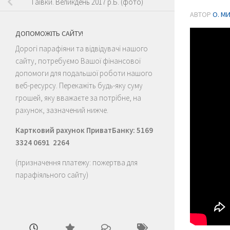
Гаївки. Великдень 2017 р.Б. (фото)
АВТОР
О. М
ДОПОМОЖІТЬ САЙТУ!
Дорогі парафіяни та відвідувачі нашого
сайту, потребуємо Вашої фінансової
допомоги для подальшої роботи нашого
веб-ресурсу. Перекажіть будь-яку суму
грошей, яку вважаєте за потрібне, на
рахунок, зазначений нижче.
Картковий рахунок ПриватБанку: 5169
3324 0691 2264
(призначення платежу: пожертва для
парафіяльного сайту)