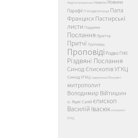
Новини
Новини
Неділя самарянки
Папа
Парафії
П'ятидесятниця
Пастирські
Франциск
листи
Подружжя
Послання
Притча
Притчі
Проповідь
Проповіді
Різдво ГНІХ
Різдвяні Послання
Синод Єпископів УГКЦ
Синод УГКЦ
гадаринські біснуваті
митрополит
Володимир Війтишин
єпископ
о. Яцек Салій
Василій Івасюк
єпископат
УГКЦ