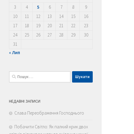
3
4
5
6
7
8
9
10
11
12
13
14
15
16
17
18
19
20
21
22
23
24
25
26
27
28
29
30
31
« Лип
Пошук:
НЕДАВНІ ЗАПИСИ
Слава Переображення Господнього
Побачити Світло: Як палкий крик двох