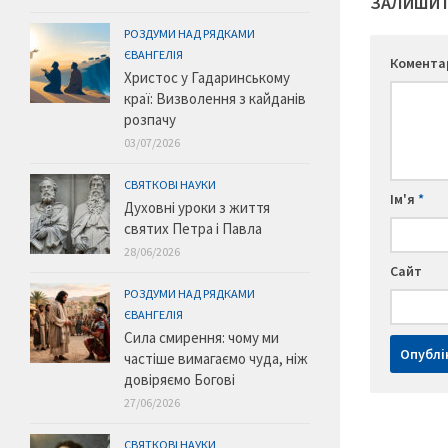
ЗАЛИШИТ
РОЗДУМИ НАД РЯДКАМИ
ЄВАНГЕЛІЯ
Комент
Христос у Гадаринському
краї: Визволення з кайданів
розпачу
03/07/2026
СВЯТКОВІ НАУКИ
Ім'я
*
Духовні уроки з життя
святих Петра і Павла
28/06/2026
Сайт
РОЗДУМИ НАД РЯДКАМИ
ЄВАНГЕЛІЯ
Сила смирення: чому ми
частіше вимагаємо чуда, ніж
довіряємо Богові
27/06/2026
СВЯТКОВІ НАУКИ