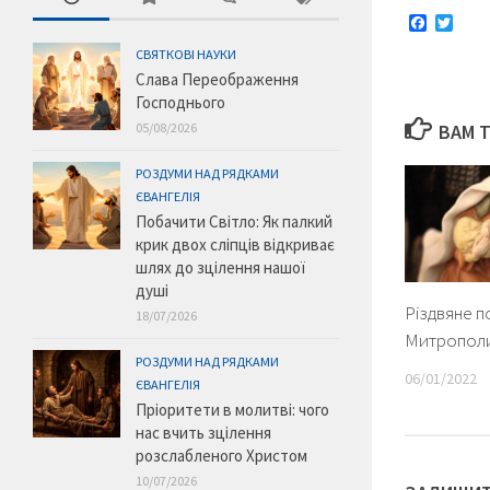
Faceboo
Twitt
СВЯТКОВІ НАУКИ
Слава Переображення
Господнього
05/08/2026
ВАМ 
РОЗДУМИ НАД РЯДКАМИ
ЄВАНГЕЛІЯ
Побачити Світло: Як палкий
крик двох сліпців відкриває
шлях до зцілення нашої
душі
Різдвяне п
18/07/2026
Митропол
РОЗДУМИ НАД РЯДКАМИ
06/01/2022
ЄВАНГЕЛІЯ
Пріоритети в молитві: чого
нас вчить зцілення
розслабленого Христом
10/07/2026