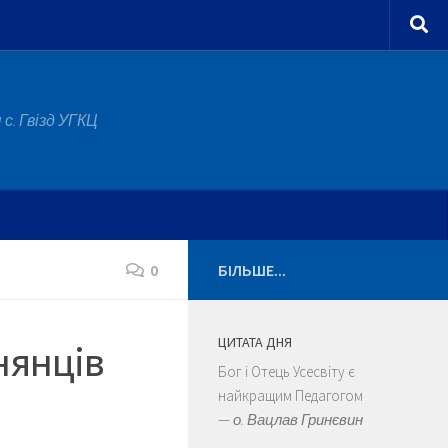
с. Гвізд УГКЦ
0
БІЛЬШЕ...
ЦИТАТА ДНЯ
нянців
Бог і Отець Усесвіту є
найкращим Педагогом
—
о. Вацлав Гринєвин