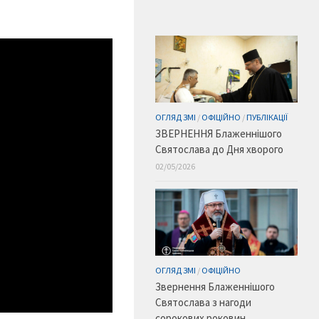
ОГЛЯД ЗМІ
/
ОФІЦІЙНО
/
ПУБЛІКАЦІЇ
ЗВЕРНЕННЯ Блаженнішого
Святослава до Дня хворого
02/05/2026
ОГЛЯД ЗМІ
/
ОФІЦІЙНО
Звернення Блаженнішого
Святослава з нагоди
сорокових роковин