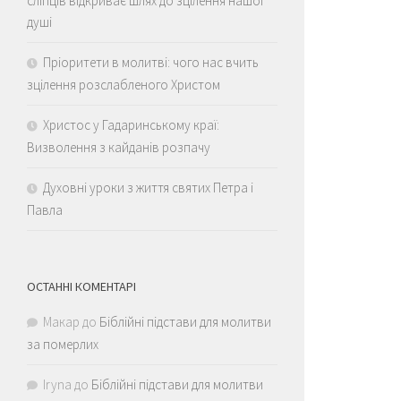
сліпців відкриває шлях до зцілення нашої
душі
Пріоритети в молитві: чого нас вчить
зцілення розслабленого Христом
Христос у Гадаринському краї:
Визволення з кайданів розпачу
Духовні уроки з життя святих Петра і
Павла
ОСТАННІ КОМЕНТАРІ
Макар
до
Біблійні підстави для молитви
за померлих
Iryna
до
Біблійні підстави для молитви