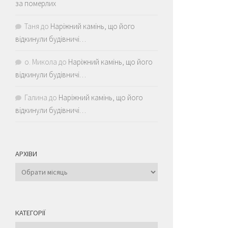
за померлих
Таня
до
Наріжний камінь, що його
відкинули будівничі…
о. Микола
до
Наріжний камінь, що його
відкинули будівничі…
Галина
до
Наріжний камінь, що його
відкинули будівничі…
АРХІВИ
Архіви
КАТЕГОРІЇ
Категорії