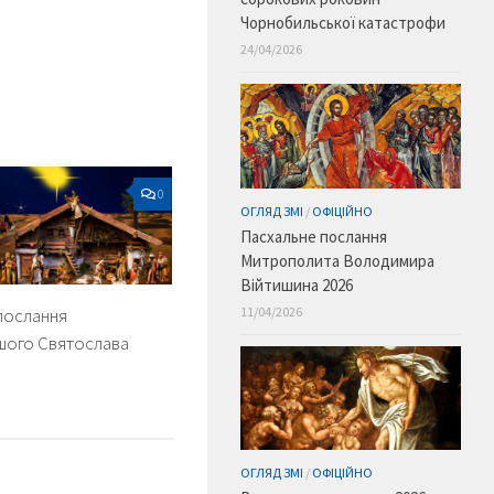
Чорнобильської катастрофи
24/04/2026
0
ОГЛЯД ЗМІ
/
ОФІЦІЙНО
Пасхальне послання
Митрополита Володимира
Війтишина 2026
послання
11/04/2026
шого Святослава
ОГЛЯД ЗМІ
/
ОФІЦІЙНО