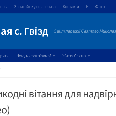
жень
Запитайте у священика
Контакти
Наші Фото
я с. Гвізд
Сайт парафії Святого Миколая 
ритчі
Чому ми так віримо?
Життя Святих
Ї
кодні вітання для надвір
ео)