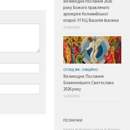
Великоднє послання 2026
року Божого правлячого
архиєрея Коломийської
єпархії УГКЦ Василія Івасюка
11/04/2026
ОГЛЯД ЗМІ
/
ОФІЦІЙНО
Великоднє Послання
Блаженнішого Святослава
2026 року
10/04/2026
ПОЗНАЧКИ
4 неділя по Зісланню
7 неділя по Зісланню