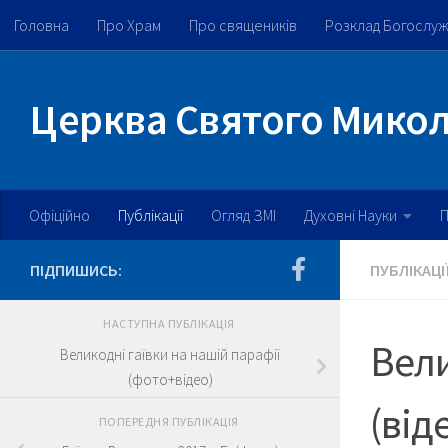
Головна
Про Храм
Про священиків
Розклад Богослу
Skip to content
Церква Святого Микола
Офіційно
Публікації
Огляд ЗМІ
Духовні Науки
П
ПІДПИШИСЬ:
ПУБЛІКАЦІ
НАСТУПНА ПУБЛІКАЦІЯ
Вели
Великодні гаївки на нашій парафії
(фото+відео)
(від
ПОПЕРЕДНЯ ПУБЛІКАЦІЯ