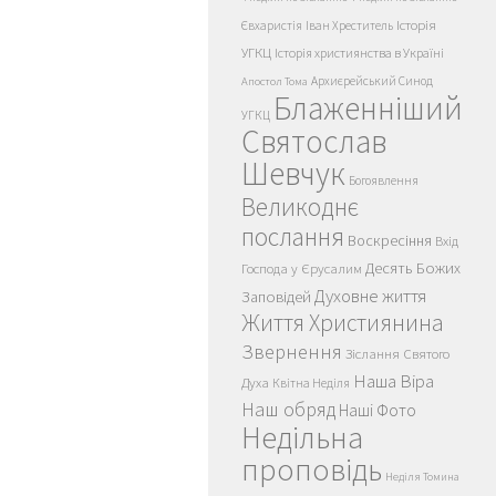
Історія
Євхаристія
Іван Хреститель
УГКЦ
Історія християнства в Україні
Архиєрейський Синод
Апостол Тома
Блаженніший
УГКЦ
Святослав
Шевчук
Богоявлення
Великоднє
послання
Воскресіння
Вхід
Десять Божих
Господа у Єрусалим
Духовне життя
Заповідей
Життя Християнина
Звернення
Зіслання Святого
Наша Віра
Духа
Квітна Неділя
Наш обряд
Наші Фото
Недільна
проповідь
Неділя Томина