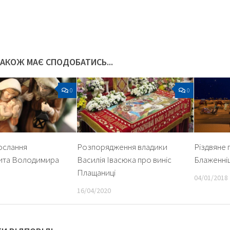
k
er
ТАКОЖ МАЄ СПОДОБАТИСЬ...
0
0
ослання
Розпорядження владики
Різдвяне 
ита Володимира
Василія Івасюка про виніс
Блаженні
Плащаниці
04/01/2018
16/04/2020