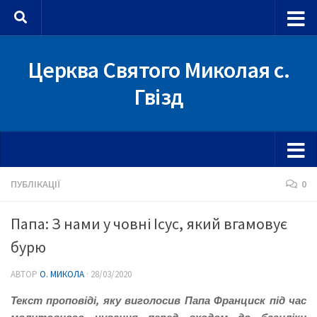
Skip to content
Церква Святого Миколая с.
Гвізд
ПУБЛІКАЦІЇ
0
Папа: З нами у човні Ісус, який вгамовує
бурю
АВТОР
О. МИКОЛА
·
28/03/2020
Текст проповіді, яку виголосив Папа Франциск під час