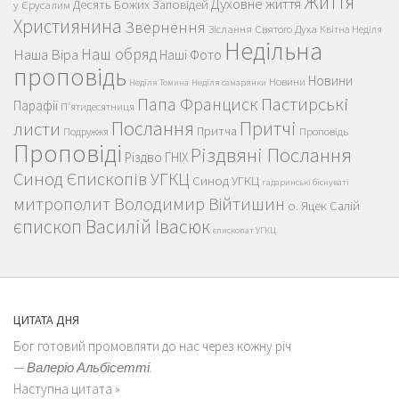
Життя
Духовне життя
Десять Божих Заповідей
у Єрусалим
Християнина
Звернення
Зіслання Святого Духа
Квітна Неділя
Недільна
Наш обряд
Наша Віра
Наші Фото
проповідь
Новини
Новини
Неділя Томина
Неділя самарянки
Пастирські
Папа Франциск
Парафії
П'ятидесятниця
Послання
Притчі
листи
Притча
Проповідь
Подружжя
Проповіді
Різдвяні Послання
Різдво ГНІХ
Синод Єпископів УГКЦ
Синод УГКЦ
гадаринські біснуваті
митрополит Володимир Війтишин
о. Яцек Салій
єпископ Василій Івасюк
єпископат УГКЦ
ЦИТАТА ДНЯ
Бог готовий промовляти до нас через кожну річ
—
Валеріо Альбісетті.
Наступна цитата »