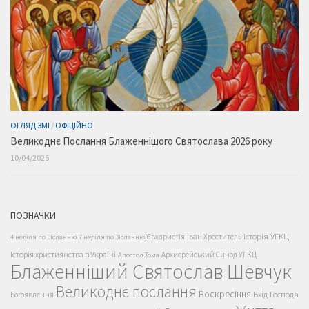
ОГЛЯД ЗМІ
/
ОФІЦІЙНО
Великоднє Послання Блаженнішого Святослава 2026 року
10/04/2026
ПОЗНАЧКИ
Історія УГКЦ
Євхаристія
Іван Хреститель
4 неділя по Зісланню
7 неділя по Зісланню
Історія християнства в Україні
Архиєрейський Синод УГКЦ
Апостол Тома
Блаженніший Святослав Шевчук
Великоднє послання
Воскресіння
Вхід Господа
Богоявлення