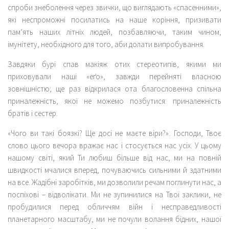
спроби знеболення через звички, що виглядають «спасенними»,
які неспроможні посилатись на наше коріння, призивати
пам’ять наших літніх людей, позбавляючи, таким чином,
імунітету, необхідного для того, аби долати випробування.
Завдяки бурі спав макіяж отих стереотипів, якими ми
приховували наші «еґо», завжди перейняті власною
зовнішністю; ще раз відкрилася ота благословенна спільна
приналежність, якої не можемо позбутися: приналежність
братів і сестер.
«Чого ви такі боязкі? Ще досі не маєте віри?»
. Господи, Твоє
слово цього вечора вражає нас і стосується нас усіх. У цьому
нашому світі, який Ти любиш більше від нас, ми на повній
швидкості мчалися вперед, почуваючись сильними й здатними
на все. Жадібні заробітків, ми дозволили речам поглинути нас, а
поспіхові – відволікати. Ми не зупинилися на Твої заклики, не
пробудилися перед обличчям війн і несправедливості
планетарного масштабу, ми не почули волання бідних, нашої