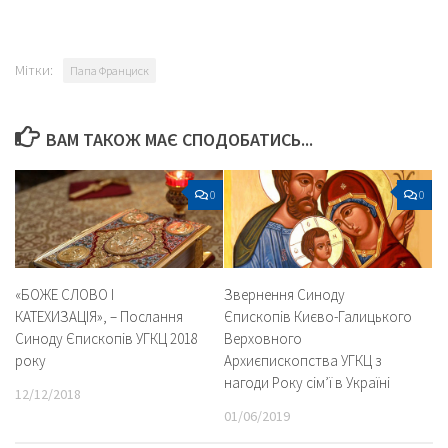
Мітки:
Папа Франциск
ВАМ ТАКОЖ МАЄ СПОДОБАТИСЬ...
0
0
«БОЖЕ СЛОВО І
Звернення Синоду
КАТЕХИЗАЦІЯ», – Послання
Єпископів Києво-Галицького
Синоду Єпископів УГКЦ 2018
Верховного
року
Архиєпископства УГКЦ з
нагоди Року сім’ї в Україні
12/12/2018
01/06/2019