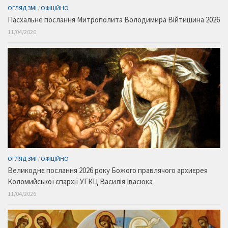
ОГЛЯД ЗМІ
/
ОФІЦІЙНО
Пасхальне послання Митрополита Володимира Війтишина 2026
11/04/2026
ОГЛЯД ЗМІ
/
ОФІЦІЙНО
Великоднє послання 2026 року Божого правлячого архиєрея
Коломийської єпархії УГКЦ Василія Івасюка
11/04/2026