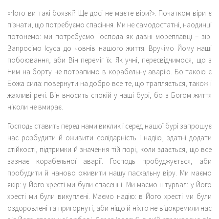
«Чого ви такі боязкі? Ще досі не маєте віри?»
. Початком віри є
пізнати, що потребуємо спасіння. Ми не самодостатні, наодинці
потонемо: ми потребуємо Господа як давні мореплавці – зір.
Запросімо Ісуса до човнів нашого життя. Вручімо Йому наші
побоювання, аби Він переміг їх. Як учні, пересвідчимося, що з
Ним на борту не потрапимо в корабельну аварію. Бо такою є
Божа сила: повернути на добро все те, що трапляється, також і
жахливі речі. Він вносить спокій у наші бурі, бо з Богом життя
ніколи не вмирає.
Господь ставить перед нами виклик і серед нашої бурі запрошує
нас розбудити й оживити солідарність і надію, здатні додати
стійкості, підтримки й значення тій порі, коли здається, що все
зазнає корабельної аварії. Господь пробуджується, аби
пробудити й наново оживити нашу пасхальну віру. Ми маємо
якір: у Його хресті ми були спасенні. Ми маємо штурвал: у Його
хресті ми були викуплені. Маємо надію: в Його хресті ми були
оздоровлені та пригорнуті, аби ніщо й ніхто не відокремили нас