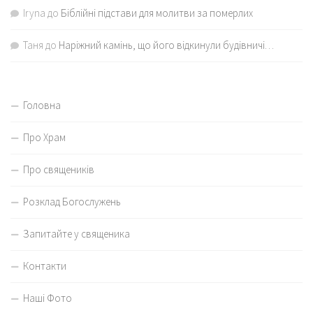
Iryna
до
Біблійні підстави для молитви за померлих
Таня
до
Наріжний камінь, що його відкинули будівничі…
Головна
Про Храм
Про священиків
Розклад Богослужень
Запитайте у священика
Контакти
Наші Фото