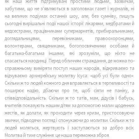
як наші життя підтримувані простими людьми, зазвичай,
забутими, що не з’являються в заголовках газет і журналів, ні
на великих подіумах останніх шоу, але, без сумніву, пишуть
сьогодні вирішальні події нашої історії: лікарями, медбратами й
медсестрами, працівниками супермаркетів, прибиральниками,
доглядальницями, перевізниками, правоохоронцями,
волонтерами, священиками, богопосвяченими особами й
багатьма-багатьма іншими, які зрозуміли, що ніхто не
спасається наодинці. Перед обличчям страждання, де можна по-
справжньому виміряти поступ наших народів, відкриваємо та
відчуваємо архиєрейську молитву Ісуса: «щоб усі були одно».
Скільки ж то людей кожного дня вправляється в терпеливості та
поширює надію, дбаючи про те, щоб сіяти не паніку, а
співвідповідальність. Скільки ж то татів, мам, дідусів і бабусь,
вчителів показують нашим дітям за допомогою малих щоденних
жестів, як долати, як проходити через кризи, пристосовуючи
звички, підводячи погляд і спонукаючи до молитви. Скільки ж то
людей моляться, жертвують і заступаються за добро всіх.
Молитва й тихе служіння: це наша переможна зброя.