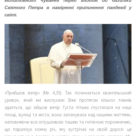
молитовного чування перед входом до базиліки
Святого Петра в наміренні припинення пандемії у
світі.
«Прийшов вечір» (Мк 4,35). Так починається євангельський
уривок, який ми вислухали. Вже протягом кількох тижнів
здається, що зійшов вечір. Густа пітьма спустилася на наші
площі, вулиці та міста; вона запанувала над нашими життями,
наповняючи все оглушливою тишею та гнітючою порожнечею,
що паралізує кожну річ, яку зустрічає на своїй дорозі: це