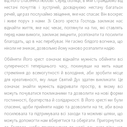
від Його спасенної любові. Серед ізоляції, в якій страждаємо від
нестачі почуттів і зустрічей, досвідчуємо нестачу багатьох
речей, ще раз послухаймо звіщення, яке нас спасає: Він воскрес
і живе поруч з нами. Зі Свого хреста Господь закликає нас
віднайти життя, яке нас чекає, поглянути на тих, які ставлять
перед нами вимоги, закликає зміцнити, розпізнати та посилити
благодать, що в нас перебуває. Не гасімо блідого вогника, що
ніколи не зникає, дозвольмо йому наново розпалити надію.
Обійняти Його хрест означає віднайти мужність обійняти всі
суперечності теперішнього часу, покинувши на мить наше
стремління до всемогутності й володіння, аби зробити місце
для креативності, яку лише Святий Дух здатен викликати. Це
означає знайти мужність відкривати простір, в якому всі
можуть почуватися покликаними та дозволити на нові форми
гостинності, братерства й солідарності. В Його хресті ми були
спасенні, щоби прийняти надію та дозволити на те, аби вона
посилювала та підтримувала всі заходи та можливі шляхи, що
можуть допомогти нам вберегтися та оберігати. Пригорнутися