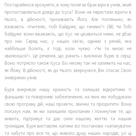
Постараймося зрозуміти, в чому полягає брак віри в учнів, який
протиставляється довірі до Ісуса? Вони не перестали вірити в
Нього, в дійсності, призивають Його. Але погляньмо, як
взивають: «Учителю, тобі байдуже, що гинемо?» (38).
Чи Тобі
байдуже
: вони вважають, що Ісус не цікавиться ними, не дбає
про них. Серед нас, у наших сім’ях, однією з речей, яка
найбільше болить, є тоді, коли чуємо: «Чи ти мною не
хвилюєшся?». Це речення, що ранить і викликає бурю в серці.
Воно потрясло також Ісуса. Бо нікому так не залежить на нас,
як Йому. В дійсності, як до Нього звернулися, Він спасає Своїх
зневірених учнів.
Буря викриває нашу крихкість та залишає відкритими ті
фальшиві та поверхневі забезпечення, на яких ми побудували
свою програму дій, наші проекти, звички та пріоритети. Вона
показує нам, як ми залишили приспаним і покинутим те, що
живить, підтримує та дає сили нашому життю та нашим
громадам. Буря виставляє нагими всі постанови «запакувати»
та забути про все те, що живило душу наших народів; усі ці