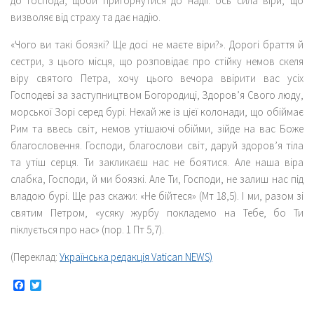
до Господа, щоби пригорнутися до надії: ось сила віри, що
визволяє від страху та дає надію.
«Чого ви такі боязкі? Ще досі не маєте віри?».
Дорогі браття й
сестри, з цього місця, що розповідає про стійку немов скеля
віру святого Петра, хочу цього вечора ввірити вас усіх
Господеві за заступництвом Богородиці, Здоров’я Свого люду,
морської Зорі серед бурі. Нехай же із цієї колонади, що обіймає
Рим та ввесь світ, немов утішаючі обійми, зійде на вас Боже
благословення. Господи, благослови світ, даруй здоров’я тіла
та утіш серця. Ти закликаєш нас не боятися. Але наша віра
слабка, Господи, й ми боязкі. Але Ти, Господи, не залиш нас під
владою бурі. Ще раз скажи: «Не бійтеся» (Мт 18,5). І ми, разом зі
святим Петром, «усяку журбу покладемо на Тебе, бо Ти
піклується про нас» (
пор
. 1 Пт 5,7).
(Переклад:
Українська редакція Vatican NEWS)
Facebook
Twitter