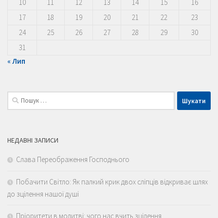
10
11
12
13
14
15
16
17
18
19
20
21
22
23
24
25
26
27
28
29
30
31
« Лип
Пошук:
НЕДАВНІ ЗАПИСИ
Слава Переображення Господнього
Побачити Світло: Як палкий крик двох сліпців відкриває шлях
до зцілення нашої душі
Пріоритети в молитві: чого нас вчить зцілення