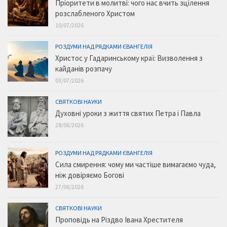
Пріоритети в молитві: чого нас вчить зцілення
розслабленого Христом
10/07/2026
РОЗДУМИ НАД РЯДКАМИ ЄВАНГЕЛІЯ
Христос у Гадаринському краї: Визволення з
кайданів розпачу
03/07/2026
СВЯТКОВІ НАУКИ
Духовні уроки з життя святих Петра і Павла
28/06/2026
РОЗДУМИ НАД РЯДКАМИ ЄВАНГЕЛІЯ
Сила смирення: чому ми частіше вимагаємо чуда,
ніж довіряємо Богові
27/06/2026
СВЯТКОВІ НАУКИ
Проповідь на Різдво Івана Хрестителя