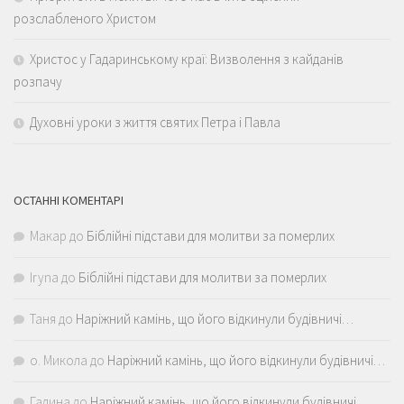
розслабленого Христом
Христос у Гадаринському краї: Визволення з кайданів
розпачу
Духовні уроки з життя святих Петра і Павла
ОСТАННІ КОМЕНТАРІ
Макар
до
Біблійні підстави для молитви за померлих
Iryna
до
Біблійні підстави для молитви за померлих
Таня
до
Наріжний камінь, що його відкинули будівничі…
о. Микола
до
Наріжний камінь, що його відкинули будівничі…
Галина
до
Наріжний камінь, що його відкинули будівничі…