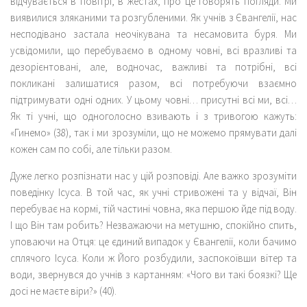
відчувається в повітрі, в жестах, про це говорять погляди. Ми
виявилися зляканими та розгубленими. Як учнів з Євангелії, нас
несподівано застала неочікувана та несамовита буря. Ми
усвідомили, що перебуваємо в одному човні, всі вразливі та
дезорієнтовані, але, водночас, важливі та потрібні, всі
покликані залишатися разом, всі потребуючи взаємно
підтримувати одні одних. У цьому човні… присутні всі ми, всі…
Як ті учні, що одноголосно взивають і з тривогою кажуть:
«Гинемо» (38), так і ми зрозуміли, що не можемо прямувати далі
кожен сам по собі, але тільки разом.
Дуже легко розпізнати нас у цій розповіді. Але важко зрозуміти
поведінку Ісуса. В той час, як учні стривожені та у відчаї, Він
перебуває на кормі, тій частині човна, яка першою йде під воду.
І що Він там робить? Незважаючи на метушню, спокійно спить,
уповаючи на Отця: це єдиний випадок у Євангелії, коли бачимо
сплячого Ісуса. Коли ж Його розбудили, заспокоївши вітер та
води, звернувся до учнів з картанням: «Чого ви такі боязкі? Ще
досі не маєте віри?» (40).