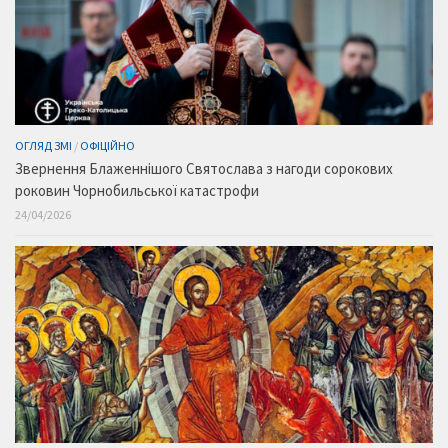
ОГЛЯД ЗМІ
/
ОФІЦІЙНО
Звернення Блаженнішого Святослава з нагоди сорокових
роковин Чорнобильської катастрофи
24/04/2026