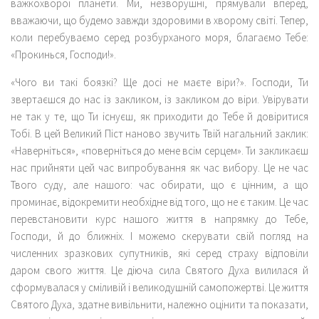
важкохворої планети. Ми, незворушні, прямували вперед,
вважаючи, що будемо завжди здоровими в хворому світі. Тепер,
коли перебуваємо серед розбурханого моря, благаємо Тебе:
«Прокинься, Господи!».
«Чого ви такі боязкі? Ще досі не маєте віри?».
Господи, Ти
звертаєшся до нас із закликом, із закликом до віри. Увірувати
не так у те, що Ти існуєш, як приходити до Тебе й довіритися
Тобі. В цей Великий Піст наново звучить Твій нагальний заклик:
«Наверніться», «поверніться до мене всім серцем». Ти закликаєш
нас прийняти цей час випробування як час вибору. Це не час
Твого суду, але нашого: час обирати, що є цінним, а що
проминає, відокремити необхідне від того, що не є таким. Це час
перевстановити курс нашого життя в напрямку до Тебе,
Господи, й до ближніх. І можемо скерувати свій погляд на
численних зразкових супутників, які серед страху відповіли
даром свого життя. Це діюча сила Святого Духа вилилася й
сформувалася у сміливій і великодушній самопожертві. Це життя
Святого Духа, здатне вивільнити, належно оцінити та показати,