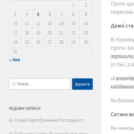
Проте щос
1
2
переповн
3
4
5
6
7
8
9
10
11
12
13
14
15
16
Деякі ств
17
18
19
20
21
22
23
В Новому 
24
25
26
27
28
29
30
проти Бо
31
згрішили,
« Лип
(ІІ Пет. 2:4
«І ангелі
Пошук:
кайданах 
Як бачимо
НЕДАВНІ ЗАПИСИ
Сатана ма
Слава Переображення Господнього
Як «князь
Побачити Світло: Як палкий крик двох