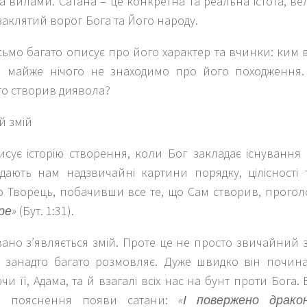
а вилами. Сатана – це конкретна та реальна істота, 
заклятий ворог Бога та Його народу.
ьмо багато описує про його характер та вчинки: ким ві
 майже нічого не знаходимо про його походження. 
то створив диявола?
й змій
исує історію створення, коли Бог закладає існування 
дають нам надзвичайні картини порядку, цілісності 
о Творець, побачивши все те, що Сам створив, прого
ре»
(Бут. 1:31).
вано з’являється змій. Проте це не просто звичайний з
 занадто багато розмовляє. Дуже швидко він почин
и її, Адама, та й взагалі всіх нас на бунт проти Бога.
ся пояснення появи сатани:
«І повержено дракон