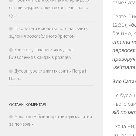
саме Сат
сліпців відкриває шлях до зцілення нашої
душі
Святе Пис
12:31); «
б
Пріоритети в молитві: чого нас вчить
бачимо, 
зцілення розслабленого Христом
стати пе
Христос у Гадаринському краї:
первосвя
Визволення з кайданів розпачу
праворуч
«
зв’язат
Духовні уроки з життя святих Петра і
Павла
Зло Сатан
Не було н
нього сам
ОСТАННІ КОМЕНТАРІ
від поча
Макар
до
Біблійні підстави для молитви
за померлих
І хоча ми
котрого є 