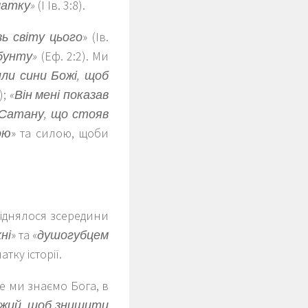
чатку»
(І Ів. 3:8).
зь
світу
цього
» (Ів.
 бунту»
(Еф. 2:2). Ми
ли сини Божі, щоб
);
«Він мені показав
і Сатану, що стояв
ою
» та силою, щоби
піднялося зсередини
ні
» та «
душогубцем
тку історії.
те ми знаємо Бога, в
Божий, щоб знищити