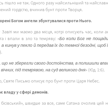
ь пішло не так. Одного разу найсильніший та найславн
ений гордістю, вчинив бунт проти Творця.
орені Богом ангели збунтувалися проти Нього.
Завіті ми маємо два місця, котрі описують час, коли 
га і впали в зло та темряву:
«Бо коли Бог не пощадив
 а кинув у пекло й передав їх до темної безодні, щоб
).
в, що не зберегли свого достоїнства, а полишили вла
вічних, під темрявою, на суд великого дня»
(Юд. 1:6).
, Святе Письмо описує про бунт проти Царя Небес.
є владу у сфері демонів.
 бісівський», швидше за все, саме Сатана очолив цей не