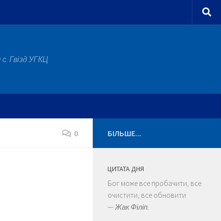
с. Гвізд УГКЦ
0
БІЛЬШЕ...
ЦИТАТА ДНЯ
Бог може все пробачити, все
очистити, все обновити
—
Жак Філіп.