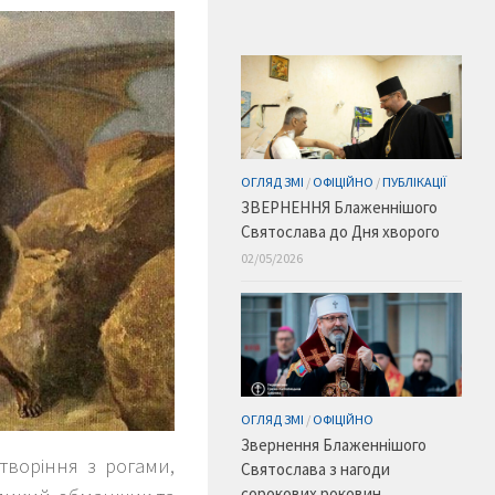
ОГЛЯД ЗМІ
/
ОФІЦІЙНО
/
ПУБЛІКАЦІЇ
ЗВЕРНЕННЯ Блаженнішого
Святослава до Дня хворого
02/05/2026
ОГЛЯД ЗМІ
/
ОФІЦІЙНО
Звернення Блаженнішого
створіння з рогами,
Святослава з нагоди
сорокових роковин