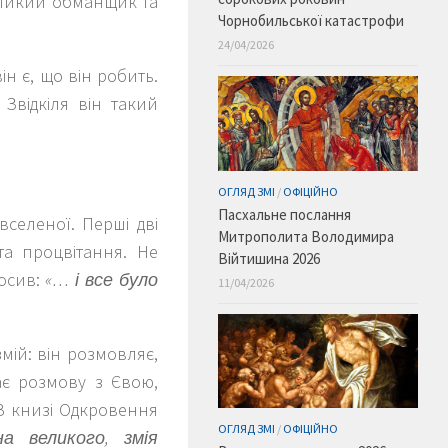
великий обманщик та
Чорнобильської катастрофи
24/04/2026
н є, що він робить.
Звідкіля він такий
ОГЛЯД ЗМІ
/
ОФІЦІЙНО
Пасхальне послання
вселеної. Перші дві
Митрополита Володимира
та процвітання. Не
Війтишина 2026
лосив:
«… і все було
11/04/2026
мій: він розмовляє,
ає розмову з Євою,
 В книзі Одкровення
ОГЛЯД ЗМІ
/
ОФІЦІЙНО
а великого, змія