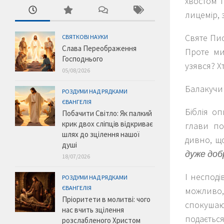
хвостом т
лицемір, 
Святе Пис
СВЯТКОВІ НАУКИ
Слава Переображення
Проте ми
Господнього
узявся? Х
05/08/2026
Балакучи
РОЗДУМИ НАД РЯДКАМИ
ЄВАНГЕЛІЯ
Біблія оп
Побачити Світло: Як палкий
крик двох сліпців відкриває
глави по
шлях до зцілення нашої
дивно, щ
душі
дуже доб
18/07/2026
І несподі
РОЗДУМИ НАД РЯДКАМИ
ЄВАНГЕЛІЯ
можливо,
Пріоритети в молитві: чого
спокушаюч
нас вчить зцілення
подаєть
розслабленого Христом