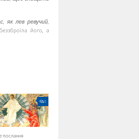
, як лев ревучий,
обеззброїла його, а
0
е послання