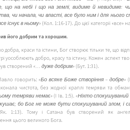
, що на небі і що на землі, видиме й невидиме: ч
ва, чи начала, чи власті, все було ним і для нього 
 все існує в ньому»
(Кол. 1:16-17). До цієї категорії «все» 
рив його добрим та хорошим.
о добра, краси та істини, Бог створює тільки те, що від
отрі уособлюють добро, красу та істину. Кожен аспект тво
 був створений
«… дуже добрим»
(Бут. 1:31).
Павло говорить:
«Бо всяке Боже створіння – добре»
(
сконала чистота, без жодної краплі темряви та обма
 ньому темряви немає»
(І Ів. 1:5).
«Ніхто спокушуваний 
кушає; бо Бог не може бути спокушуваний злом, і с
Як. 1:13). Тому і Сатана був створений як анге
ення цього великого Бога.