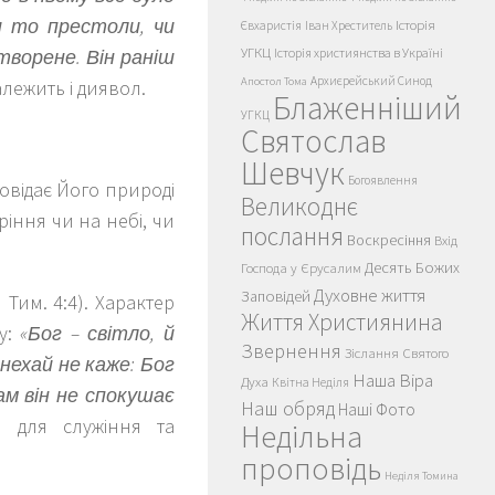
и то престоли, чи
Історія
Євхаристія
Іван Хреститель
УГКЦ
Історія християнства в Україні
створене. Він раніш
Архиєрейський Синод
Апостол Тома
належить і диявол.
Блаженніший
УГКЦ
Святослав
Шевчук
Богоявлення
повідає Його природі
Великоднє
ріння чи на небі, чи
послання
Воскресіння
Вхід
Десять Божих
Господа у Єрусалим
Духовне життя
Заповідей
І Тим. 4:4). Характер
Життя Християнина
ну:
«Бог – світло, й
Звернення
Зіслання Святого
нехай не каже: Бог
Наша Віра
Духа
Квітна Неділя
ам він не спокушає
Наш обряд
Наші Фото
л для служіння та
Недільна
проповідь
Неділя Томина