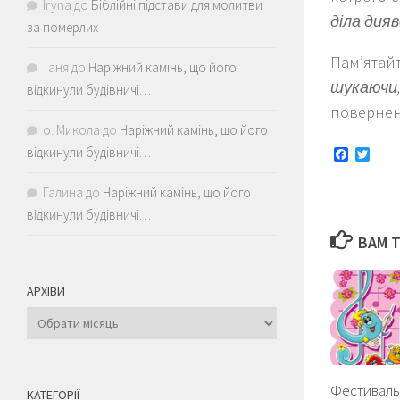
Iryna
до
Біблійні підстави для молитви
діла дия
за померлих
Пам’ятай
Таня
до
Наріжний камінь, що його
шукаючи
відкинули будівничі…
повернен
о. Микола
до
Наріжний камінь, що його
відкинули будівничі…
Faceboo
Twitt
Галина
до
Наріжний камінь, що його
відкинули будівничі…
ВАМ 
АРХІВИ
Архіви
Фестиваль
КАТЕГОРІЇ