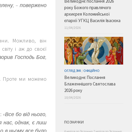
Великоднє послання 2026
елену, – повержено
року Божого правлячого
архиєрея Коломийської
єпархії УГКЦ Василія Івасюка
11/04/2026
ани. Можливо, він
світу і аж до своєї
творив Господь Бог,
ОГЛЯД ЗМІ
/
ОФІЦІЙНО
Великоднє Послання
и. Проте ми можемо
Блаженнішого Святослава
2026 року
10/04/2026
а:
«Все бо від нього,
 нас, однак, є лиш
ПОЗНАЧКИ
о в ньому все було
4 неділя по Зісланню
7 неділя по Зісланню