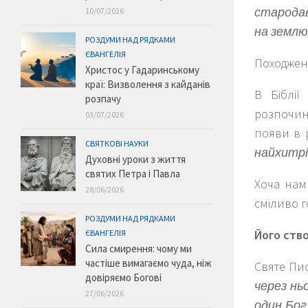
стародав
10/07/2026
на землю,
РОЗДУМИ НАД РЯДКАМИ
ЄВАНГЕЛІЯ
Походжен
Христос у Гадаринському
краї: Визволення з кайданів
В Біблі
розпачу
розпочин
03/07/2026
появи в 
СВЯТКОВІ НАУКИ
найхитріш
Духовні уроки з життя
святих Петра і Павла
Хоча нам
28/06/2026
сміливо г
РОЗДУМИ НАД РЯДКАМИ
Його ство
ЄВАНГЕЛІЯ
Сила смирення: чому ми
частіше вимагаємо чуда, ніж
Святе Пис
довіряємо Богові
через ньо
27/06/2026
один Бог,