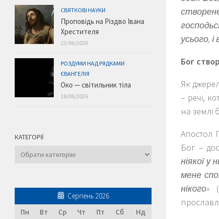
створене
СВЯТКОВІ НАУКИ
Проповідь на Різдво Івана
господьст
Хрестителя
усього, і
23/06/2026
Бог ство
РОЗДУМИ НАД РЯДКАМИ
ЄВАНГЕЛІЯ
Як джерел
Око — світильник тіла
– речі, к
18/06/2026
на землі
Апостол 
КАТЕГОРІЇ
Бог – до
Категорії
ніякої у
мене спо
нікого»
(
Серпень 2026
прославл
Пн
Вт
Ср
Чт
Пт
Сб
Нд