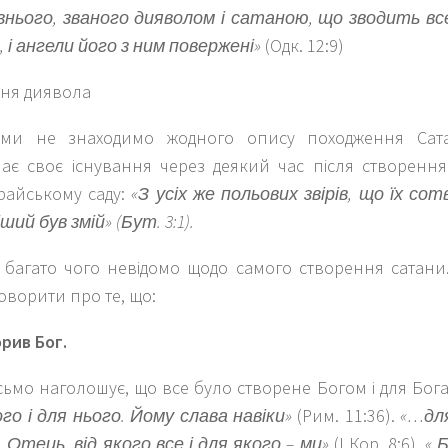
нього, званого дияволом і сатаною, що зводить вс
 і ангели його з ним повержені»
(Одк. 12:9)
ня диявола
ї ми не знаходимо жодного опису походження Сат
ає своє існування через деякий час після створення 
райському саду:
«З усіх же польових звірів, що їх со
ий був змій» (Бут. 3:1).
 багато чого невідомо щодо самого створення сатан
оворити про те, що:
рив Бог.
ьмо наголошує, що все було створене Богом і для Бог
го і для нього. Йому слава навіки»
(Рим. 11:36).
«…для
 Отець, від якого все і для якого – ми»
(І Кор. 8:6).
«
Б