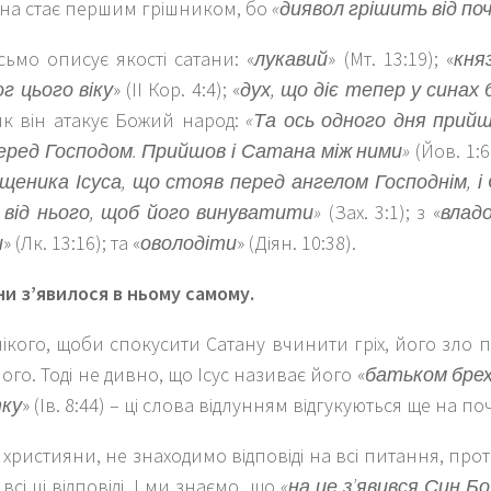
ана стає першим грішником, бо
«диявол грішить від по
ьмо описує якості сатани: «
лукавий
» (Мт. 13:19); «
кня
ог цього віку
» (ІІ Кор. 4:4); «
дух, що діє тепер у синах
як він атакує Божий народ:
«Та ось одного дня прийш
ред Господом. Прийшов і Сатана між
ними»
(Йов. 1:6
щеника Ісуса, що стояв перед ангелом Господнім, 
 від нього, щоб його винуватити»
(Зах. 3:1); з «
влад
и
» (Лк. 13:16); та «
оволодіти
» (Діян. 10:38).
и з’явилося в ньому самому.
ікого, щоби спокусити Сатану вчинити гріх, його зло 
ого. Тоді не дивно, що Ісус називає його «
батьком брех
тку
» (Ів. 8:44) – ці слова відлунням відгукуються ще на поча
, християни, не знаходимо відповіді на всі питання, про
всі ці відповіді. І ми знаємо, що
«на це з’явився Син 