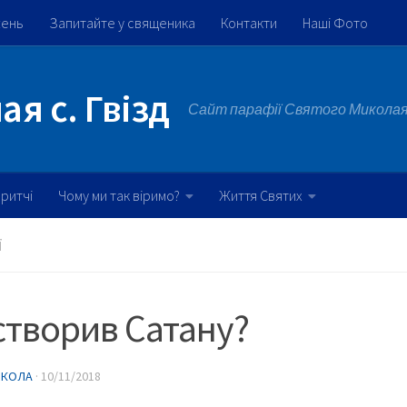
жень
Запитайте у священика
Контакти
Наші Фото
я с. Гвізд
Сайт парафії Святого Миколая 
ритчі
Чому ми так віримо?
Життя Святих
Ї
створив Сатану?
ИКОЛА
·
10/11/2018