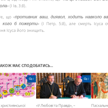
вола»
(І Ів. 3:8).
те, що
«противник ваш, диявол, ходить навколо вас
, кого б пожерти»
(І Петр. 5:8), але смерть Ісуса 
ня Ісуса його знищить.
k
er
ТАКОЖ МАЄ СПОДОБАТИСЬ...
0
0
 християнської
«У Любові та Правді», –
Пасхальн