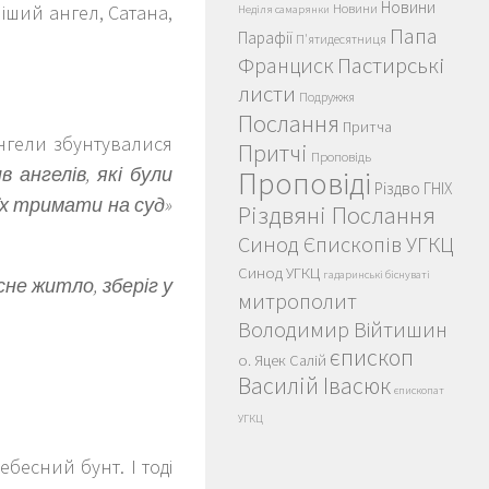
Новини
Новини
іший ангел, Сатана,
Неділя самарянки
Папа
Парафії
П'ятидесятниця
Пастирські
Франциск
листи
Подружжя
Послання
Притча
ангели збунтувалися
Притчі
Проповідь
 ангелів, які були
Проповіді
Різдво ГНІХ
 їх тримати на суд»
Різдвяні Послання
Синод Єпископів УГКЦ
Синод УГКЦ
гадаринські біснуваті
сне житло, зберіг у
митрополит
Володимир Війтишин
єпископ
о. Яцек Салій
Василій Івасюк
єпископат
УГКЦ
бесний бунт. І тоді