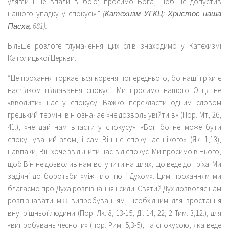
улягли і не впали в бою; просимо Бога, щоб не допустив
нашого упадку у спокусі».”
(Катехизм УГКЦ: Христос наша
Пасха, 681).
Більше розлоге тлумачення цих слів знаходимо у Катехизмі
Католицької Церкви:
“Це прохання торкається кореня попереднього, бо наші гріхи є
наслідком піддавання спокусі. Ми просимо нашого Отця не
«вводити» нас у спокусу. Важко перекласти одним словом
грецький термін: він означає «не дозволь увійти в» (Пор. Мт, 26,
41.), «не дай нам впасти у спокусу». «Бог бо не може бути
спокушуваний злом, і сам Він не спокушає нікого» (Як. 1,13);
навпаки, Він хоче звільнити нас від спокус. Ми просимо в Нього,
щоб Він не дозволив нам вступити на шлях, що веде до гріха. Ми
задіяні до боротьби «між плоттю і Духом». Цим проханням ми
благаємо про Духа розпізнання і сили. Святий Дух дозволяє нам
розпізнавати між випробуванням, необхідним для зростання
внутрішньої людини (Пор. Лк. 8, 13-15; Ді. 14, 22; 2 Тим. 3,12.), для
«випробувань чесноти» (пор. Рим. 5,3-5), та спокусою, яка веде