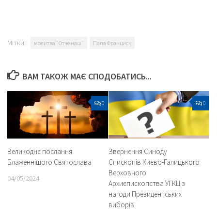
Мітки:
молитва "Отче наш"
Папа Франциск
ВАМ ТАКОЖ МАЄ СПОДОБАТИСЬ...
0
0
Великоднє послання
Звернення Синоду
Блаженнішого Святослава
Єпископів Києво-Галицького
Верховного
04/05/2024
Архиєпископства УГКЦ з
нагоди Президентських
виборів