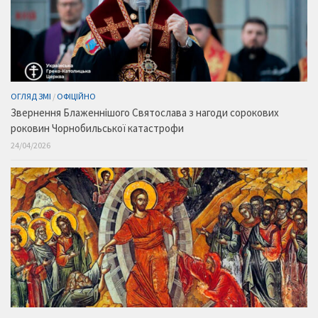
ОГЛЯД ЗМІ
/
ОФІЦІЙНО
Звернення Блаженнішого Святослава з нагоди сорокових
роковин Чорнобильської катастрофи
24/04/2026