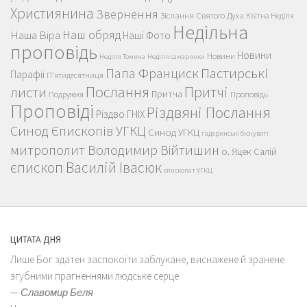
Християнина
Звернення
Зіслання Святого Духа
Квітна Неділя
Недільна
Наш обряд
Наша Віра
Наші Фото
проповідь
Новини
Новини
Неділя Томина
Неділя самарянки
Пастирські
Папа Франциск
Парафії
П'ятидесятниця
Послання
Притчі
листи
Притча
Проповідь
Подружжя
Проповіді
Різдвяні Послання
Різдво ГНІХ
Синод Єпископів УГКЦ
Синод УГКЦ
гадаринські біснуваті
митрополит Володимир Війтишин
о. Яцек Салій
єпископ Василій Івасюк
єпископат УГКЦ
ЦИТАТА ДНЯ
Лише Бог здатен заспокоїти заблукане, виснажене й зранене
згубними прагненнями людське серце
—
Славомир Беля