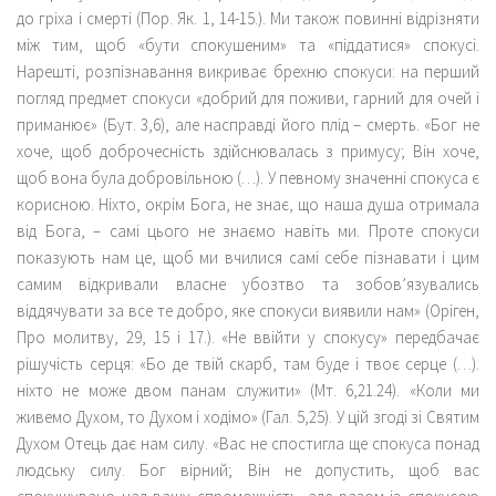
до гріха і смерті (Пор. Як. 1, 14-15.). Ми також повинні відрізняти
між тим, щоб «бути спокушеним» та «піддатися» спокусі.
Нарешті, розпізнавання викриває брехню спокуси: на перший
погляд предмет спокуси «добрий для поживи, гарний для очей і
приманює» (Бут. 3,6), але насправді його плід – смерть. «Бог не
хоче, щоб доброчесність здійснювалась з примусу; Він хоче,
щоб вона була добровільною (…). У певному значенні спокуса є
корисною. Ніхто, окрім Бога, не знає, що наша душа отримала
від Бога, – самі цього не знаємо навіть ми. Проте спокуси
показують нам це, щоб ми вчилися самі себе пізнавати і цим
самим відкривали власне убозтво та зобов’язувались
віддячувати за все те добро, яке спокуси виявили нам» (Оріген,
Про молитву, 29, 15 і 17.). «Не ввійти у спокусу» передбачає
рішучість серця: «Бо де твій скарб, там буде і твоє серце (…).
ніхто не може двом панам служити» (Мт. 6,21.24). «Коли ми
живемо Духом, то Духом і ходімо» (Гал. 5,25). У цій згоді зі Святим
Духом Отець дає нам силу. «Вас не спостигла ще спокуса понад
людську силу. Бог вірний; Він не допустить, щоб вас