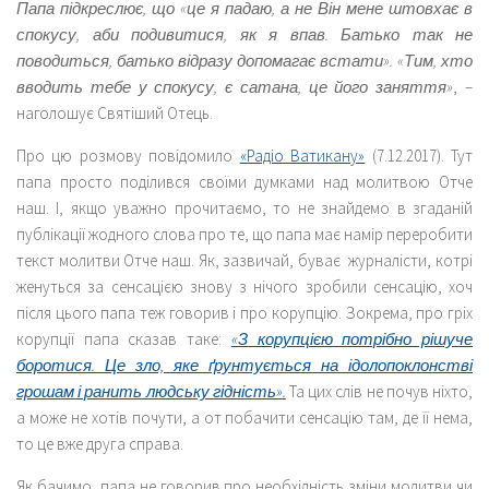
Папа підкреслює, що «це я падаю, а не Він мене штовхає в
спокусу, аби подивитися, як я впав. Батько так не
поводиться, батько відразу допомагає встати». «Тим, хто
вводить тебе у спокусу, є сатана, це його заняття»
, –
наголошує Святіший Отець.
Про цю розмову повідомило
«Радіо Ватикану»
(7.12.2017). Тут
папа просто поділився своїми думками над молитвою Отче
наш. І, якщо уважно прочитаємо, то не знайдемо в згаданій
публікації жодного слова про те, що папа має намір переробити
текст молитви Отче наш. Як, зазвичай, буває журналісти, котрі
женуться за сенсацією знову з нічого зробили сенсацію, хоч
після цього папа теж говорив і про корупцію. Зокрема, про гріх
корупції папа сказав таке:
«З корупцією потрібно рішуче
боротися. Це зло, яке ґрунтується на ідолопоклонстві
грошам і ранить людську гідність».
Та цих слів не почув ніхто,
а може не хотів почути, а от побачити сенсацію там, де її нема,
то це вже друга справа.
Як бачимо, папа не говорив про необхідність зміни молитви чи