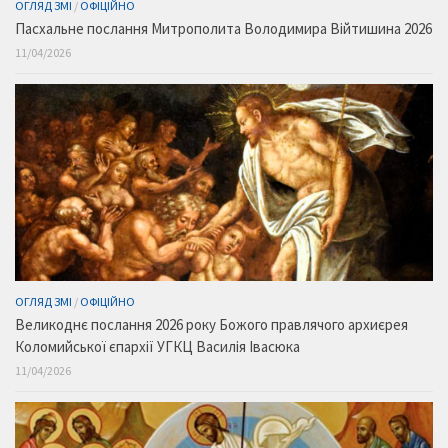
ОГЛЯД ЗМІ
/
ОФІЦІЙНО
Пасхальне послання Митрополита Володимира Війтишина 2026
11/04/2026
ОГЛЯД ЗМІ
/
ОФІЦІЙНО
Великоднє послання 2026 року Божого правлячого архиєрея
Коломийської єпархії УГКЦ Василія Івасюка
11/04/2026