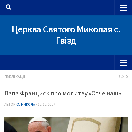
Skip to content
Церква Святого Миколая с.
Гвізд
ПУБЛІКАЦІЇ
0
Папа Франциск про молитву «Отче наш»
АВТОР
О. МИКОЛА
·
12/12/2017