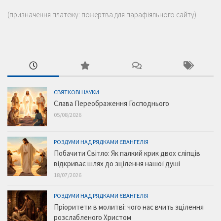
(призначення платежу: пожертва для парафіяльного сайту)
СВЯТКОВІ НАУКИ
Слава Переображення Господнього
05/08/2026
РОЗДУМИ НАД РЯДКАМИ ЄВАНГЕЛІЯ
Побачити Світло: Як палкий крик двох сліпців
відкриває шлях до зцілення нашої душі
18/07/2026
РОЗДУМИ НАД РЯДКАМИ ЄВАНГЕЛІЯ
Пріоритети в молитві: чого нас вчить зцілення
розслабленого Христом