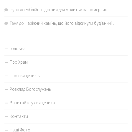
Iryna
до
Біблійні підстави для молитви за померлих
Таня
до
Наріжний камінь, що його відкинули будівничі…
Головна
Про Храм
Про священиків
Розклад Богослужень
Запитайте у священика
Контакти
Наші Фото