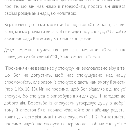
про те, що він має намір її переробити, просто він ділився
своїми роздумами над цією молитвою.
Вертаючись до теми молитви Господньої «Отче наш», як ми,
вірні, маємо розуміти вислів: «І не введи нас у спокусу»? Давайте
звернемося до Катехизму Католицької Церкви:
Дещо коротке тлумачення цих слів молитви «Отче Наш»
знаходимо у «Катехизмі УГКЦ: Христос наша Пасха»:
“Проханням «не введи нас у спокусу» ми висловлюємо віру в те,
що Бог не допустить, щоб нас спокушувано над нашу
спроможність, але разом із спокусою дасть нам змогу її знести
(пор. 1 Кр. 10, 13). Ми не просимо, щоб Бог віддаляв від нас усі
спокуси, бо спокуса є випробуванням для душі і нагодою до
добрих діл. Боротьба із спокусами утверджує душу в добрі,
тому й апостол Яків навчає: «Уважайте за найвищу радість,
коли підлягаєте різноманітним спокусам» (Як. 1, 2). Ми натомість
просимо, «щоб нас спокуса не перемогла, щоб ми спокусі не