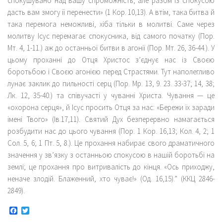
спокушувано над вашу спроможність, але разом із спокусою
дасть вам змогу її перенести» (1 Кор. 10,13). А втім, така битва й
така перемога неможливі, хіба тільки в молитві. Саме через
молитву Ісус перемагає спокусника, від самого початку (Пор.
Мт. 4, 1-11.) аж до останньої битви в агонії (Пор. Мт. 26, 36-44.). У
цьому проханні дo Отця Христос з’єднує нас із Своєю
боротьбою і Своєю агонією перед Страстями. Тут наполегливо
лунає заклик до пильності серц (Пор. Мр. 13, 9. 23. 33-37; 14, 38;
Лк. 12, 35-40.) та співучасті у чуванні Христа. Чування — це
«охорона серця», й Ісус просить Отця за нас: «Бережи їх заради
імені Твого» (Iв.17,11). Святий Дух безперервно намагається
розбудити нас до цього чування (Пор. 1 Кор. 16,13; Кол. 4, 2; 1
Сол. 5, 6; 1 Пт. 5, 8.). Це прохання набирає свого драматичного
значення у зв’язку з останньою спокусою в нашій боротьбі на
землі; це прохання про витривалість до кінця. «Ось приходжу,
неначе злодій. Блаженний, хто чуває!» (Од. 16,15).” (ККЦ 2846-
2849).
Facebook
Twitter