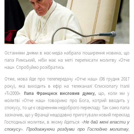
Останніми днями в мас-медіа набрала поширення новина, що
папа Римський, ніби має на меті переписати молитву «Отче
наш». Спробуймо розібратись.
Отже, мова йде про телепередачу «Отче наш» (06 грудня 2017
року), яка виходить в ефір на телеканалі Єпископату Італії
«Tv2000».
Папа Франциск висловив думку,
що, коли ми у
молитві «Отче наш» говоримо про Бога, котрий вводить у
спокусу, то це є свідченням недоброго перекладу. Так само папа
зазначив, що у Франції нещодавно приготували новий переклад
Господньої молитви, в якому йдеться:
«Не дай мені впасти у
спокусу». Продовжуючи роздуми про Господню молитву,