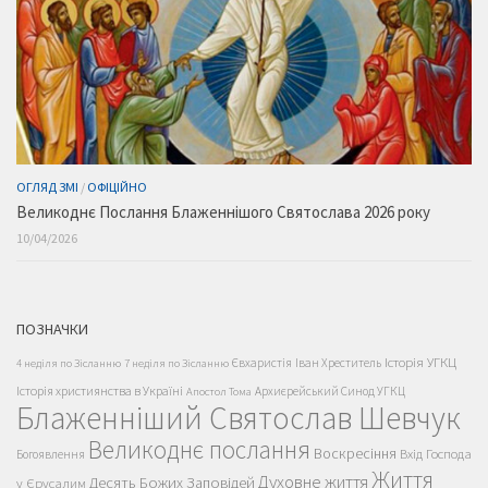
ОГЛЯД ЗМІ
/
ОФІЦІЙНО
Великоднє Послання Блаженнішого Святослава 2026 року
10/04/2026
ПОЗНАЧКИ
Історія УГКЦ
Євхаристія
Іван Хреститель
4 неділя по Зісланню
7 неділя по Зісланню
Історія християнства в Україні
Архиєрейський Синод УГКЦ
Апостол Тома
Блаженніший Святослав Шевчук
Великоднє послання
Воскресіння
Вхід Господа
Богоявлення
Життя
Духовне життя
Десять Божих Заповідей
у Єрусалим