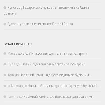
Христос у Гадаринському краї: Визволення з кайданів
розпачу
Духовні уроки з життя святих Петра і Павла
ОСТАННІ КОМЕНТАРІ
Макар
до
Біблійні підстави для молитви за померлих
Iryna
до
Біблійні підстави для молитви за померлих
Таня
до
Наріжний камінь, що його відкинули будівничі…
о. Микола
до
Наріжний камінь, що його відкинули будівничі…
Галина
до
Наріжний камінь, що його відкинули будівничі…