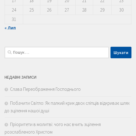
17
18
19
20
21
22
23
24
25
26
27
28
29
30
31
« Лип
Пошук:
НЕДАВНІ ЗАПИСИ
Слава Переображення Господнього
Побачити Світло: Як палкий крик двох сліпців відкриває шлях
до зцілення нашої душі
Пріоритети в молитві: чого нас вчить зцілення
розслабленого Христом