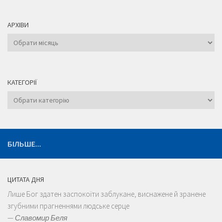
АРХІВИ
Архіви
КАТЕГОРІЇ
Категорії
БІЛЬШЕ...
ЦИТАТА ДНЯ
Лише Бог здатен заспокоїти заблукане, виснажене й зранене
згубними прагненнями людське серце
—
Славомир Беля