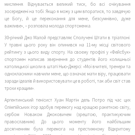
мислення. Відчувається великий тиск, бо всі очікування
зосереджені на тобі. Якщо я можу з цим впоратися, то завдячую
це Богу, й це переконання для мене, безсумнівно, дуже
важливе», – розповіла молода спортсменка.
30‑річний Джо Малой представляє Сполучені Штати в тріатлоні.
У травні цього року він опинився на 11‑му місці світового
рейтингу з цього виду спорту. На своєму профілі у «Фейсбук»
спортсмен написав звернення до студентів його колишньої
католицької школи в штаті Нью‑Джерсі: «Мої вчителі, тренери та
однокласники навчили мене, що означає мати віру, працювати
заради ідеалів й використовувати це в роботі, так аби світ став
трохи кращим».
Аргентинський тенісист Хуан Мартін дель Потро під час цих
Олімпійських ігор здобув перемогу над кращою ракеткою світу,
сербом Новаком Джоковичем (зрештою, практикуючим
православним). До цього моменту його найбільшим
досягненням була перемога на престижному Відкритому