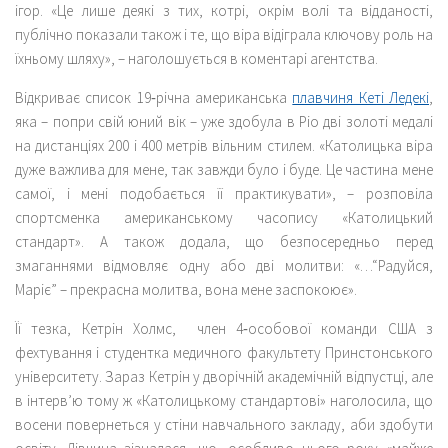
ігор. «Це лише деякі з тих, котрі, окрім волі та відданості,
публічно показали також і те, що віра відіграла ключову роль на
їхньому шляху», – наголошується в коментарі агентства.
Відкриває список 19‑річна американська
плавчиня Кеті Ледекі
,
яка – попри свій юний вік – уже здобула в Ріо дві золоті медалі
на дистанціях 200 і 400 метрів вільним стилем. «Католицька віра
дуже важлива для мене, так завжди було і буде. Це частина мене
самої, і мені подобається її практикувати», – розповіла
спортсменка американському часопису «Католицький
стандарт». А також додала, що безпосередньо перед
змаганнями відмовляє одну або дві молитви: «…“Радуйся,
Маріє” – прекрасна молитва, вона мене заспокоює».
Її тезка, Кетрін Холмс, член 4‑особової команди США з
фехтування і студентка медичного факультету Принстонського
університету. Зараз Кетрін у дворічній академічній відпустці, але
в інтерв’ю тому ж «Католицькому стандартові» наголосила, що
восени повернеться у стіни навчального закладу, аби здобути