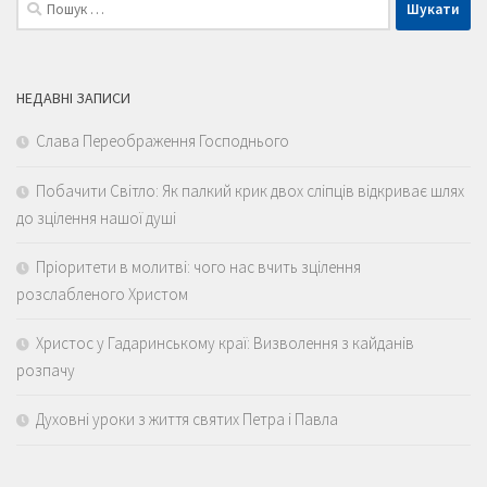
Пошук:
НЕДАВНІ ЗАПИСИ
Слава Переображення Господнього
Побачити Світло: Як палкий крик двох сліпців відкриває шлях
до зцілення нашої душі
Пріоритети в молитві: чого нас вчить зцілення
розслабленого Христом
Христос у Гадаринському краї: Визволення з кайданів
розпачу
Духовні уроки з життя святих Петра і Павла