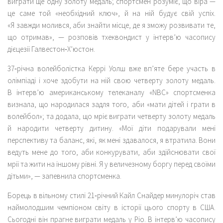
виграти ще одну золоту медаль; спортсмен розуміє, що віра —
це саме той «необхідний ключ», й на ній будує свій успіх.
«Я завжди молився, аби знайти місце, де я зможу розвивати те,
що отримав», — розповів тхеквондист у інтерв’ю часопису
дієцезії Галвестон‑Х’юстон.
37‑річна волейболістка Керрі Уолш вже вп’яте бере участь в
олімпіаді і хоче здобути на ній свою четверту золоту медаль.
В інтерв’ю американському телеканалу «NBC» спортсменка
визнала, що народилася задля того, аби «мати дітей і грати в
волейбол»; та додала, що мріє виграти четверту золоту медаль
й народити четверту дитину. «Мої діти подарували мені
перспективу та баланс, які, як мені здавалося, я втратила. Вони
ведуть мене до того, аби конкурувати, аби здійснювати свої
мрії та жити на іншому рівні. Я у величезному боргу перед своїми
дітьми», — запевнила спортсменка.
Борець в вільному стилі 21‑річний Кайл Снайдер минулоріч став
наймолодшим чемпіоном світу в історії цього спорту в США.
Сьогодні він прагне виграти медаль у Ріо. В інтерв’ю часопису