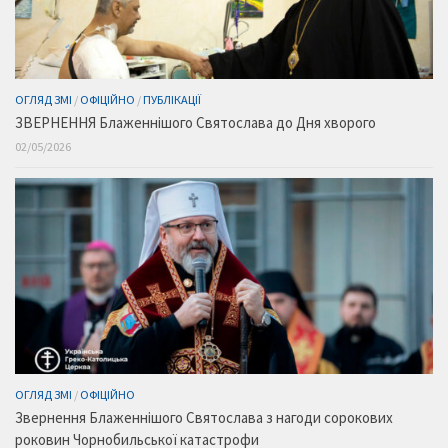
ОГЛЯД ЗМІ
/
ОФІЦІЙНО
/
ПУБЛІКАЦІЇ
ЗВЕРНЕННЯ Блаженнішого Святослава до Дня хворого
02/05/2026
ОГЛЯД ЗМІ
/
ОФІЦІЙНО
Звернення Блаженнішого Святослава з нагоди сорокових
роковин Чорнобильської катастрофи