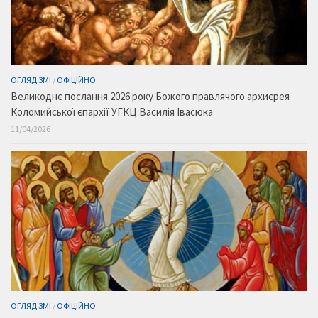
ОГЛЯД ЗМІ
/
ОФІЦІЙНО
Великоднє послання 2026 року Божого правлячого архиєрея
Коломийської єпархії УГКЦ Василія Івасюка
11/04/2026
ОГЛЯД ЗМІ
/
ОФІЦІЙНО