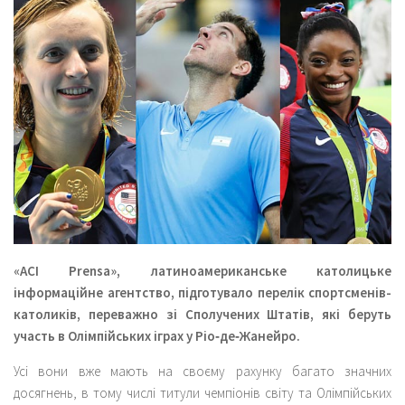
«ACI Prensa», латиноамериканське католицьке
інформаційне агентство, підготувало перелік спортсменів-
католиків, переважно зі Сполучених Штатів, які беруть
участь в Олімпійських іграх у Ріо‑де‑Жанейро.
Усі вони вже мають на своєму рахунку багато значних
досягнень, в тому числі титули чемпіонів світу та Олімпійських