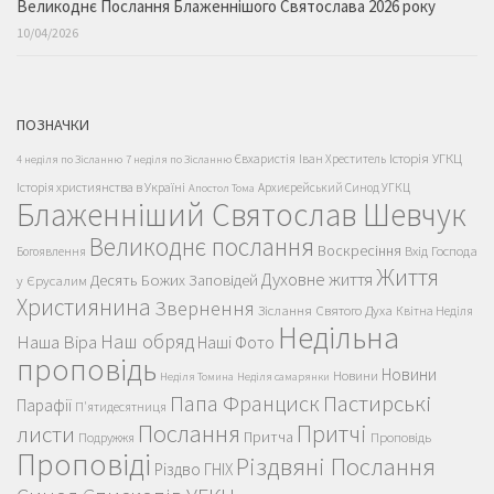
Великоднє Послання Блаженнішого Святослава 2026 року
10/04/2026
ПОЗНАЧКИ
Історія УГКЦ
Євхаристія
Іван Хреститель
4 неділя по Зісланню
7 неділя по Зісланню
Історія християнства в Україні
Архиєрейський Синод УГКЦ
Апостол Тома
Блаженніший Святослав Шевчук
Великоднє послання
Воскресіння
Вхід Господа
Богоявлення
Життя
Духовне життя
Десять Божих Заповідей
у Єрусалим
Християнина
Звернення
Зіслання Святого Духа
Квітна Неділя
Недільна
Наш обряд
Наша Віра
Наші Фото
проповідь
Новини
Новини
Неділя Томина
Неділя самарянки
Пастирські
Папа Франциск
Парафії
П'ятидесятниця
Послання
Притчі
листи
Притча
Проповідь
Подружжя
Проповіді
Різдвяні Послання
Різдво ГНІХ