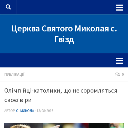
Skip to content
Церква Святого Миколая с.
Гвізд
ПУБЛІКАЦІЇ
0
Олімпійці-католики, що не соромляться
своєї віри
АВТОР
О. МИКОЛА
·
13/08/2016