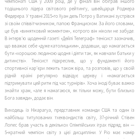
чемпіонаті США у 2009 році, де у фіналі він обіграв іншого
тодішнього лідера світового рейтингу, швейцарця Роджера
Федерера. У травні 2015‑го Хуан дель Потро у Ватикані зустрівся
зі своїм співвітчизником, папою Франциском. За його словами,
це був «винятковий моментом», котрого він ніколи не забуде.
В інтерв’ю щоденній газеті «Дейлі Телеграф» тенісист зазначив,
що вважає себе «дуже католицьким», додавши, що намагається
бути «хорошою людиною щодня і діяти так, як навчали батьки у
дитинстві». Тенісист підкреслив, що у фундаменті його
спортивної кар’єри лежить також віра, та розповів, що у своїй
рідній країні регулярно відвідує церкву і «намагається
підтримувати цей ритм під час турнірів». Хоча іноді буває важко
знайти храм, «але я намагаюся, як тільки можу, бути близько
Бога завжди», додає він.
Виходець із Нікарагуа, представник команди США та один із
найбільш титулованих тхеквондистів світу, 37‑річний Стівен
Лопес брав участь в декількох Олімпійських іграх підряд; він —
5‑кратний чемпіон світу з цієї дисципліни. У Ріо має намір