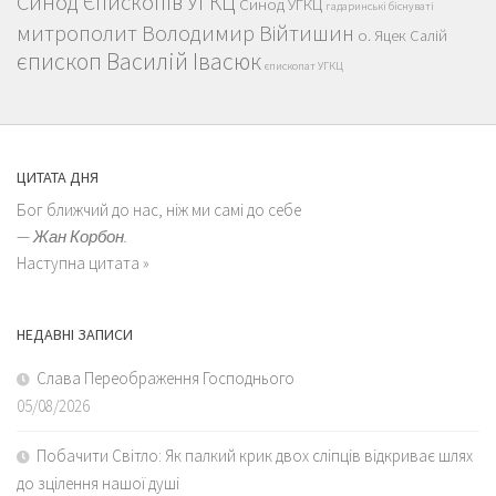
Синод Єпископів УГКЦ
Синод УГКЦ
гадаринські біснуваті
митрополит Володимир Війтишин
о. Яцек Салій
єпископ Василій Івасюк
єпископат УГКЦ
ЦИТАТА ДНЯ
Бог ближчий до нас, ніж ми самі до себе
—
Жан Корбон.
Наступна цитата »
НЕДАВНІ ЗАПИСИ
Слава Переображення Господнього
05/08/2026
Побачити Світло: Як палкий крик двох сліпців відкриває шлях
до зцілення нашої душі