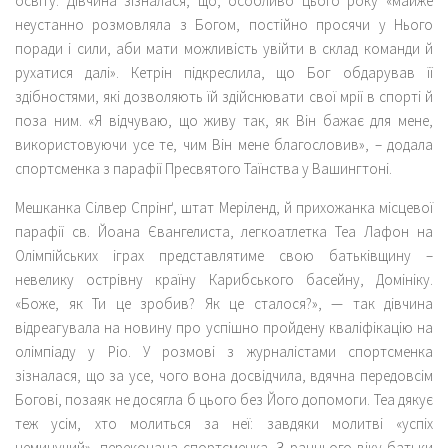
освіту. Дівчина зізналася, що, особливо цього року «майже
неустанно розмовляла з Богом, постійно просячи у Нього
поради і сили, аби мати можливість увійти в склад команди й
рухатися далі». Кетрін підкреслила, що Бог обдарував її
здібностями, які дозволяють їй здійснювати свої мрії в спорті й
поза ним. «Я відчуваю, що живу так, як Він бажає для мене,
використовуючи усе те, чим Він мене благословив», – додала
спортсменка з парафії Пресвятого Таїнства у Вашингтоні.
Мешканка Сілвер Спрінґ, штат Меріленд, й прихожанка місцевої
парафії св. Йоана Євангелиста, легкоатлетка Теа Лафон на
Олімпійських іграх представлятиме свою батьківщину –
невелику острівну країну Карибського басейну, Домініку.
«Боже, як Ти це зробив? Як це сталося?», — так дівчина
відреагувала на новину про успішно пройдену кваліфікацію на
олімпіаду у Ріо. У розмові з журналістами спортсменка
зізналася, що за усе, чого вона досвідчила, вдячна передовсім
Богові, позаяк не досягла б цього без Його допомоги. Теа дякує
теж усім, хто молиться за неї: завдяки молитві «успіх
неминучий», переконана спортсменка. З раннього віку батьки