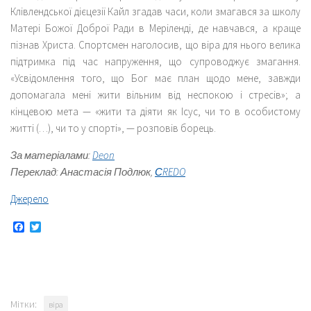
Клівлендської дієцезії Кайл згадав часи, коли змагався за школу
Матері Божої Доброї Ради в Меріленді, де навчався, а краще
пізнав Христа. Спортсмен наголосив, що віра для нього велика
підтримка під час напруження, що супроводжує змагання.
«Усвідомлення того, що Бог має план щодо мене, завжди
допомагала мені жити вільним від неспокою і стресів»; а
кінцевою мета — «жити та діяти як Ісус, чи то в особистому
житті (…), чи то у спорті», — розповів борець.
За матеріалами:
Deon
Переклад: Анастасія Подлюк,
СREDO
Джерело
Facebook
Twitter
Мітки:
віра