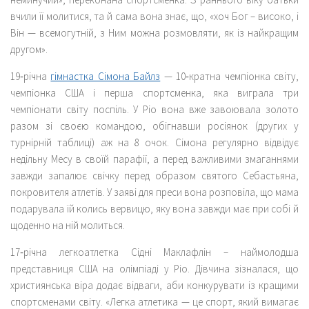
вчили її молитися, та й сама вона знає, що, «хоч Бог – високо, і
Він — всемогутній, з Ним можна розмовляти, як із найкращим
другом».
19‑річна
гімнастка Сімона Байлз
— 10‑кратна чемпіонка світу,
чемпіонка США і перша спортсменка, яка виграла три
чемпіонати світу поспіль. У Ріо вона вже завоювала золото
разом зі своєю командою, обігнавши росіянок (других у
турнірній таблиці) аж на 8 очок. Сімона регулярно відвідує
недільну Месу в своїй парафії, а перед важливими змаганнями
завжди запалює свічку перед образом святого Себастьяна,
покровителя атлетів. У заяві для преси вона розповіла, що мама
подарувала їй колись вервицю, яку вона завжди має при собі й
щоденно на ній молиться.
17‑річна легкоатлетка Сідні Маклафлін – наймолодша
представниця США на олімпіаді у Ріо. Дівчина зізналася, що
християнська віра додає відваги, аби конкурувати із кращими
спортсменами світу. «Легка атлетика — це спорт, який вимагає