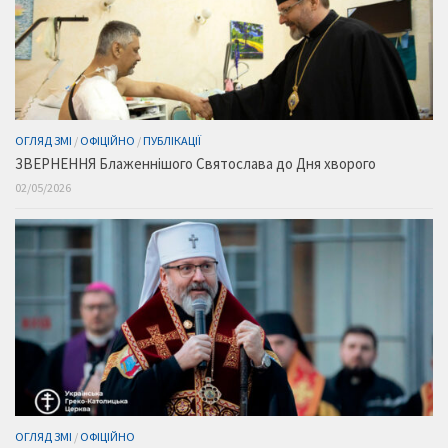
ОГЛЯД ЗМІ
/
ОФІЦІЙНО
/
ПУБЛІКАЦІЇ
ЗВЕРНЕННЯ Блаженнішого Святослава до Дня хворого
02/05/2026
ОГЛЯД ЗМІ
/
ОФІЦІЙНО