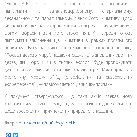
“Бюро УГКЦ з питань екології просить благословити і
підтримати на загальноцерковному, єпархіальному,
деканальному та парафіяльному рівнях його ініціативу щодо
висадження біля наших храмів хвойних дерев — символу миру з
Богом Творцем і всім Його створінням. Мінприроди готове
підтримати здійснення цієї ініціативи в рамках подальшого
розвитку Всеукраїнської безтермінової екологічної акції
“Посади дерево миру”, надаючи саджанці відповідних хвойних
дерев, які Бюро УГКЦ з питань екології буде пропонувати
душпастирям для висадки біля храмів через Міжєпархіальну
екологічну мережу УГКЦ (єпархіальних та екзархальних
екореферентів)”, — повідомляється у заклику-посланні.
У документі стверджується, що така акція плекає нову
християнську та суспільну культуру екологічної відповідальності
щодо збереження і примноження природної спадщини.
Джерело:
Інформаційний Ресурс УГКЦ
.
Facebook
Twitter