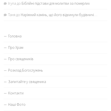
Iryna
до
Біблійні підстави для молитви за померлих
Таня
до
Наріжний камінь, що його відкинули будівничі…
Головна
Про Храм
Про священиків
Розклад Богослужень
Запитайте у священика
Контакти
Наші Фото