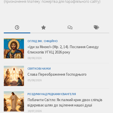
(призначення платежу: пожертва для парафіяльного сайту)
ОГЛЯД ЗМІ
/
ОФІЦІЙНО
«Іди за Мною!» (Мр. 2, 14). Послання Синоду
Єпископів УГКЦ 2026 року
08/08/2026
СВЯТКОВІ НАУКИ
Слава Переображення Господнього
05/08/2026
РОЗДУМИ НАД РЯДКАМИ ЄВАНГЕЛІЯ
Побачити Світло: Як палкий крик двох сліпців
відкриває шлях до зцілення нашої душі
18/07/2026