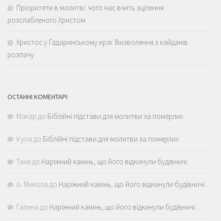
Пріоритети в молитві: чого нас вчить зцілення
розслабленого Христом
Христос у Гадаринському краї: Визволення з кайданів
розпачу
ОСТАННІ КОМЕНТАРІ
Макар
до
Біблійні підстави для молитви за померлих
Iryna
до
Біблійні підстави для молитви за померлих
Таня
до
Наріжний камінь, що його відкинули будівничі…
о. Микола
до
Наріжний камінь, що його відкинули будівничі…
Галина
до
Наріжний камінь, що його відкинули будівничі…