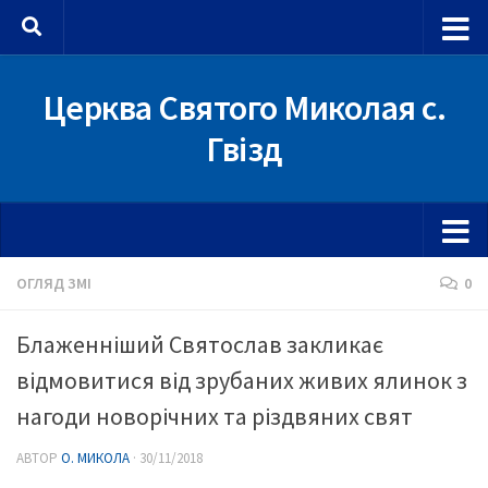
Skip to content
Церква Святого Миколая с.
Гвізд
ОГЛЯД ЗМІ
0
Блаженніший Святослав закликає
відмовитися від зрубаних живих ялинок з
нагоди новорічних та різдвяних свят
АВТОР
О. МИКОЛА
·
30/11/2018