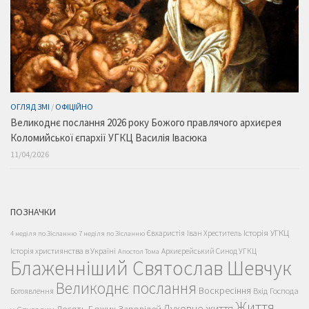
ОГЛЯД ЗМІ
/
ОФІЦІЙНО
Великоднє послання 2026 року Божого правлячого архиєрея
Коломийської єпархії УГКЦ Василія Івасюка
11/04/2026
ПОЗНАЧКИ
Історія УГКЦ
Євхаристія
Іван Хреститель
4 неділя по Зісланню
7 неділя по Зісланню
Історія християнства в Україні
Архиєрейський Синод УГКЦ
Апостол Тома
Блаженніший Святослав Шевчук
Великоднє послання
Воскресіння
Вхід Господа
Богоявлення
Життя
Духовне життя