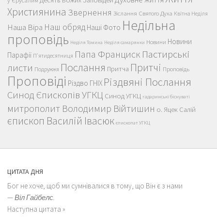
Десять Божих Заповідей
у Єрусалим
Християнина
Звернення
Зіслання Святого Духа
Квітна Неділя
Недільна
Наш обряд
Наша Віра
Наші Фото
проповідь
Новини
Новини
Неділя Томина
Неділя самарянки
Пастирські
Папа Франциск
Парафії
П'ятидесятниця
Послання
Притчі
листи
Притча
Проповідь
Подружжя
Проповіді
Різдвяні Послання
Різдво ГНІХ
Синод Єпископів УГКЦ
Синод УГКЦ
гадаринські біснуваті
митрополит Володимир Війтишин
о. Яцек Салій
єпископ Василій Івасюк
єпископат УГКЦ
ЦИТАТА ДНЯ
Бог не хоче, щоб ми сумнівалися в тому, що Він є з нами
—
Віл Гайбелс.
Наступна цитата »