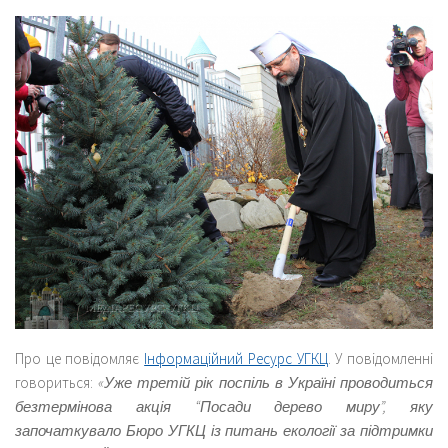
Про це повідомляє
Інформаційний Ресурс УГКЦ
. У повідомленні
говориться:
«Уже третій рік поспіль в Україні проводиться
безтермінова акція “Посади дерево миру”, яку
започаткувало Бюро УГКЦ із питань екології за підтримки