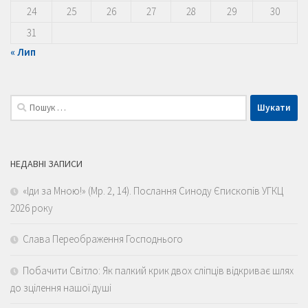
24
25
26
27
28
29
30
31
« Лип
Пошук:
НЕДАВНІ ЗАПИСИ
«Іди за Мною!» (Мр. 2, 14). Послання Синоду Єпископів УГКЦ
2026 року
Слава Переображення Господнього
Побачити Світло: Як палкий крик двох сліпців відкриває шлях
до зцілення нашої душі