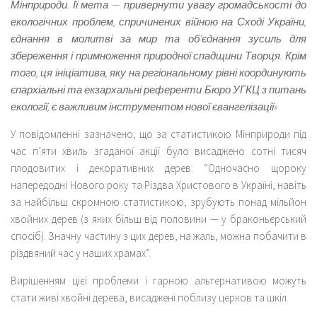
Мінприроди. Її мета — привернути увагу громадськості до
екологічних проблем, спричинених війною на Сході України,
єднання в молитві за мир та об’єднання зусиль для
збереження і примноження природної спадщини Творця. Крім
того, ця ініціатива, яку на регіональному рівні координують
єпархіальні та екзархальні референти Бюро УГКЦ з питань
екології, є важливим інструментом нової євангелізації»
У повідомленні зазначено, що за статистикою Мінприроди під
час п’яти хвиль згаданої акції було висаджено сотні тисяч
плодовитих і декоративних дерев: “Одночасно щороку
напередодні Нового року та Різдва Христового в Україні, навіть
за найбільш скромною статистикою, зрубують понад мільйон
хвойних дерев (з яких більш від половини — у браконьєрський
спосіб). Значну частину з цих дерев, на жаль, можна побачити в
різдвяний час у наших храмах”.
Вирішенням цієї проблеми і гарною альтернативою можуть
стати живі хвойні дерева, висаджені поблизу церков та шкіл.