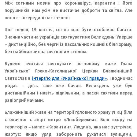
Між сотнями новин про коронавірус, карантин і його
порушників нам усім не вистачає доброти та світла. Але
воно є – всередині нас і ззовні.
Цієї неділі, 19 квітня, світла має бути особливо багато.
Значна частина українців святкуватиме Великдень. Уперше
– дистанційно, без черги із пасхальних кошиків біля храму,
без найближчих за святковим столом.
Будемо вчитися святкувати по-новому, каже Глава
Української Греко-Католицької Церкви Блаженніший
Святослав в
інтерв’ю для «Української правди»
. І водночас
додає – десь таке вже бачив. Великдень уже був
дистанційним і навіть підпільним, а паски святили перед
радіоприймачами.
Блаженніший живе на території головного храму УГКЦ біля
столичної станції метро «Лівобережна». Біля входу на
територію – напис «Карантин». Людина, яка нас зустрічає,
жартує: якщо уряд заборонить рухатися вулицями,