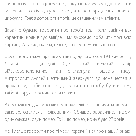
– Я не хочу нікого героїзувати, тому що ми мусимо допомагати
їм правильно діяти, дуже легко дати розпорядження, знаєте,
циркуляр. Треба допомогти потім це священникам втілити.
Давайте будемо говорити про героїв тоді, коли закінчиться
карантин, коли вірус відійде, і ми зможемо побачити тоді всю
картину. А таких, скажім, героїв, справді немало в історії.
Ось я цього тижня пригадав таку одну історію: у 1941-му році у
Львові на цитаделі був такий великий табір
військовополонених, там спалахнула пошесть тифу.
Митрополит Андрей Шептицький звернувся до монашества з
проханням, щоби хтось відгукнувся на потребу бути в тому
таборі поруч з людьми, які вмирають.
Відгукнулося два молодих монахи, які за нашими мірками –
самоізолювалися з інфікованими. Обидвоє заразились тифом,
один одужав, один помер. Той, що помер, йому було 27 років.
Мені легше говорити про ті часи, героїчні, ніж про наші. Я знаю,