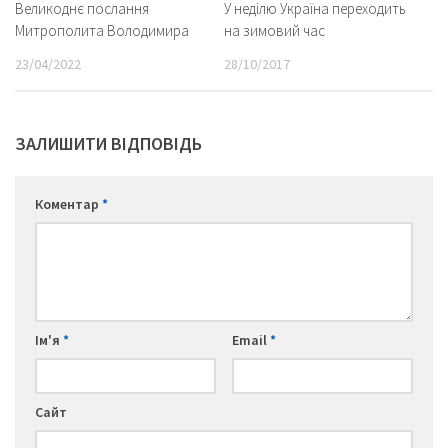
Великоднє послання
У неділю Україна переходить
Митрополита Володимира
на зимовий час
23/04/2022
28/10/2017
ЗАЛИШИТИ ВІДПОВІДЬ
Коментар
*
Ім'я
*
Email
*
Сайт