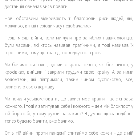
дистанція означає вияв поваги.
Нові обставини відкривають ті благородні риси людей, які,
можливо, в інші періоди часу недобачалися.
Перші місяці війни, коли ми чули про загиблих наших хлопців,
були часами, які хтось називав трагічними, я тоді називав їх
героїчними, тому що трагедії породжують героїв.
Ми бачимо сьогодні, що ми є країна героїв, які без нічого, у
кросівках, вийшли і закрили грудьми свою країну. А за ними
волонтери, які підтримали, таким чином суспільство, все,
захистило свою державу.
Ми почали усвідомлювати, що захист моєї країни – це є справа
кожного. І тоді я запитував себе і кожного – де є мій блокпост у
тій боротьбі, у тому рухові на захист? Я думаю, щось подібне і
тепер будемо бачити, вже бачимо.
От в тій війни проти пандемії спитаймо себе кожен – де є мій