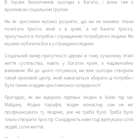
В Україні безхатченків сьогодні є багато, і вони теж є
вразливою соціальною групою.
Ми як християни мусимо розуміти, що ми не можемо тільки
почитати Христа, який є в храмі, а не бачити Христа,
присутнього в потребах і стражданнях потребуючої людини. Ми
мусимо побачити Бога у стражданні людини.
Соціальний вимір присутності церкви в тому сучасному етапі
життя суспільства, навіть у багатих країн, є надзвичайно
важливим. Ми до цього готуємося, ми вже сьогодні створили
такий кризовий центр, який намагається збирати ці потреби і
бути таким осердям християнської солідарності.
Пригадую, як ми відкрили підпільні лікарні в Києві під час
Майдану. Жодна парафія, жоден монастир сам не міг
профінансувати ту лікарню, але не треба було. Треба було
тільки створити простір. Солідарність киян тоді врятувала сотні
людей, сотні життів.