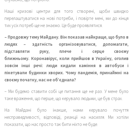
Наші кризові центри для того створені, щоби швидко
перелаштуватися на нові потреби, і повірте мені, ми до кінця
тих усіх потреб ще не знаємо. Це буде проявлятися.
– Продовжу тему Майдану. Він показав найкраще, що було в
людях – здатність організовуватися, допомагати,
підставляти руку, плече і серце своєму
ближньому.
Коронавірус, коли прийшов в Україну, оголив
зовсім інші речі: люди кидали каміння в автобуси і
пікетували будинки хворих. Чому пандемія, принаймні на
своєму початку, нас не об’єднала?
– Ми будемо ставити собі це питання ще не раз. У мене було
таке враження, що перше, що керувало людьми, це був страх.
На Майдані було інакше, нами керувало почуття
несправедливості, відповіді, реакції на насилля. Ми хотіли
показати, що нас просто так бити ніхто не буде.