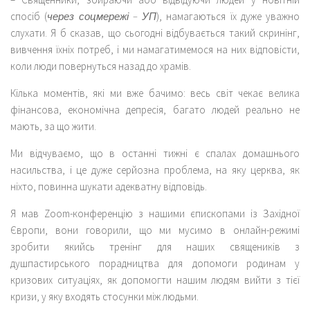
спосіб (
через соцмережі – УП
), намагаються їх дуже уважно
слухати. Я б сказав, що сьогодні відбувається такий скринінг,
вивчення їхніх потреб, і ми намагатимемося на них відповісти,
коли люди повернуться назад до храмів.
Кілька моментів, які ми вже бачимо: весь світ чекає велика
фінансова, економічна депресія, багато людей реально не
мають, за що жити.
Ми відчуваємо, що в останні тижні є спалах домашнього
насильства, і це дуже серйозна проблема, на яку церква, як
ніхто, повинна шукати адекватну відповідь.
Я мав Zoom-конференцію з нашими єпископами із Західної
Європи, вони говорили, що ми мусимо в онлайн-режимі
зробити якийсь тренінг для наших священиків з
душпастирського порадництва для допомоги родинам у
кризових ситуаціях, як допомогти нашим людям вийти з тієї
кризи, у яку входять стосунки між людьми.