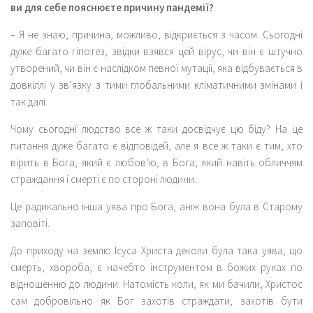
ви для себе пояснюєте причину пандемії?
– Я не знаю, причина, можливо, відкриється з часом. Сьогодні
дуже багато гіпотез, звідки взявся цей вірус, чи він є штучно
утворений, чи він є наслідком певної мутації, яка відбувається в
довкіллі у зв’язку з тими глобальними кліматичними змінами і
так далі.
Чому сьогодні людство все ж таки досвідчує цю біду? На це
питання дуже багато є відповідей, але я все ж таки є тим, хто
вірить в Бога, який є любов’ю, в Бога, який навіть обличчям
страждання і смерті є по стороні людини.
Це радикально інша уява про Бога, аніж вона була в Старому
заповіті.
До приходу на землю Ісуса Христа деколи була така уява, що
смерть, хвороба, є начебто інструментом в божих руках по
відношенню до людини. Натомість коли, як ми бачили, Христос
сам добровільно як Бог захотів страждати, захотів бути