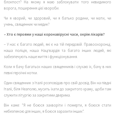
блокпост? На якому я маю заблокувати того невидимого
ворога, поширення цієї хвороби.
Чи я хворий, чи здоровий, чи я батько родини, чи мати, чи
учень, священник чи медик?
– Хто є героями у наші коронавірусні часи, окрім лікарів?
– У нас є багато людей, які є на тій передовій. Правоохоронці,
наша поліція, наша Нацгвардія та багато інших людей, які
забезпечують наше життя і функціонування.
Коли я бачу багатьох наших священників і слухаю їх, бачу в них
певні героїчні нотки.
Один священник з Італії розповідав про свій досвід. Він на півдні
Італії, біля Неаполю, мусить їхати до закритого храму, щоби там
служити літургію за закритими дверима.
Він каже: “Я не боюся захворіти і померти, я боюся стати
небезпекою для інших, я боюся заразити інших”.