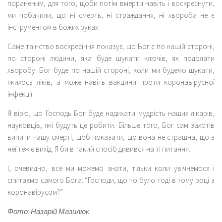
пораненим, для того, щоби потім вмерти навіть і воскреснути,
ми побачили, що ні смерть, ні страждання, ні хвороба не є
інструментом в божих руках.
Саме таїнство воскресіння показує, що Бог є по нашій стороні,
по стороні людини, яка буде шукати ключів, як подолати
хворобу. Бог буде по нашій стороні, коли ми будемо шукати,
якихось ліків, а може навіть вакцини проти коронавірусної
інфекції.
Я вірю, що Господь Бог буде надихати мудрість наших лікарів,
науковців, які будуть це робити. Більше того, Бог сам захотів
випити чашу смерті, щоб показати, що вона не страшна, що з
неї теж є вихід. Я би в такий спосіб дивився на ті питання.
І, очевидно, все ми можемо знати, тільки коли увічнемося і
спитаємо самого Бога: “Господи, що то було тоді в тому році з
коронавірусом?”
Фото: Назар
і
й Мазилюк