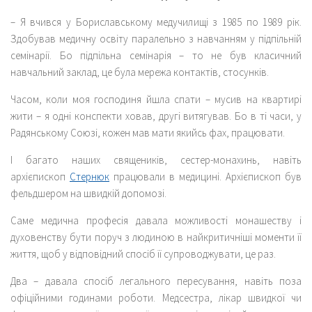
– Я вчився у Бориславському медучилищі з 1985 по 1989 рік.
Здобував медичну освіту паралельно з навчанням у підпільній
семінарії. Бо підпільна семінарія – то не був класичний
навчальний заклад, це була мережа контактів, стосунків.
Часом, коли моя господиня йшла спати – мусив на квартирі
жити – я одні конспекти ховав, другі витягував. Бо в ті часи, у
Радянському Союзі, кожен мав мати якийсь фах, працювати.
І багато наших священиків, сестер-монахинь, навіть
архієпископ
Стернюк
працювали в медицині. Архієпископ був
фельдшером на швидкій допомозі.
Саме медична професія давала можливості монашеству і
духовенству бути поруч з людиною в найкритичніші моменти її
життя, щоб у відповідний спосіб її супроводжувати, це раз.
Два – давала спосіб легального пересування, навіть поза
офіційними годинами роботи. Медсестра, лікар швидкої чи