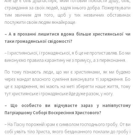
Але це є біль душпастиря, який готовий покласти душу, біль,
страждання за своїх людей, задля їхнього добра. Пожертвувати
тим звичним для того, щоб у тих незвичних обставинах
послужити своїм людям якнайкраще.
– А в проханні лишитися вдома більше християнської чи
таки громадянської свідомості?
– І християнської, і громадянської, я б це не протиставляв. Бо ми
виконуємо правила карантину не з примусу, а з переконання.
По тому пізнають люди, що ми є християнами, як ми будемо
через мандат власного сумління виконувати ті зарядження. Бо
це є зарядження, які мають на меті зберегти наше життя, тому
тут християнське і громадянське йде дуже разом, у ногу.
– Що особисто ви відчуваєте зараз у напівпустому
Патріаршому Соборі Воскресіння Христового?
– На Пасху порожній храм є символом господнього гробу. От ви
собі уявіть тіло Христа, якого бездиханного поклали до гробу і