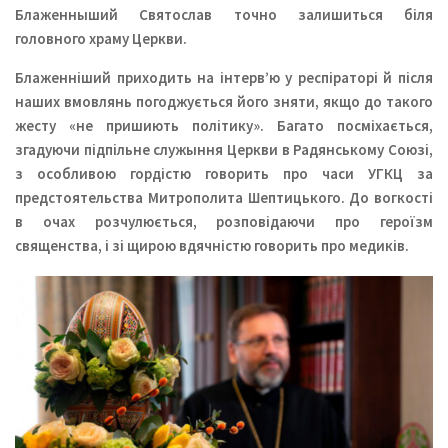
Блаженныший Святослав точно залишиться біля
головного храму Церкви.
Блаженніший приходить на інтерв’ю у респіраторі й після
наших вмовлянь погоджується його зняти, якщо до такого
жесту «не пришиють політику». Багато посміхається,
згадуючи підпільне служыння Церкви в Радянському Союзі,
з особливою гордістю говорить про часи УГКЦ за
предстоятельства Митрополита Шептицького. До вогкості
в очах розчулюється, розповідаючи про героїзм
священства, і зі щирою вдячністю говорить про медиків.