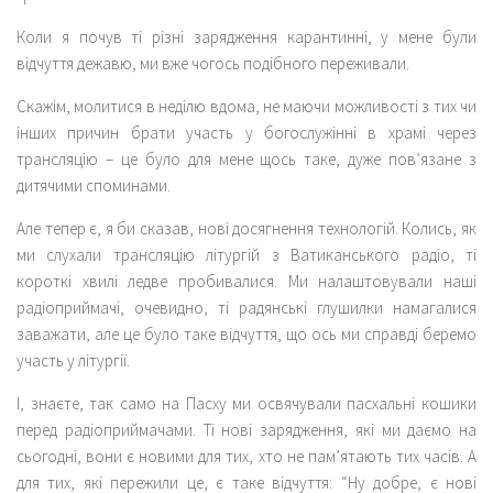
Коли я почув ті різні зарядження карантинні, у мене були
відчуття дежавю, ми вже чогось подібного переживали.
Скажім, молитися в неділю вдома, не маючи можливості з тих чи
інших причин брати участь у богослужінні в храмі через
трансляцію – це було для мене щось таке, дуже пов’язане з
дитячими споминами.
Але тепер є, я би сказав, нові досягнення технологій. Колись, як
ми слухали трансляцію літургій з Ватиканського радіо, ті
короткі хвилі ледве пробивалися. Ми налаштовували наші
радіоприймачі, очевидно, ті радянські глушилки намагалися
заважати, але це було таке відчуття, що ось ми справді беремо
участь у літургії.
І, знаєте, так само на Пасху ми освячували пасхальні кошики
перед радіоприймачами. Ті нові зарядження, які ми даємо на
сьогодні, вони є новими для тих, хто не пам’ятають тих часів. А
для тих, які пережили це, є таке відчуття: “Ну добре, є нові