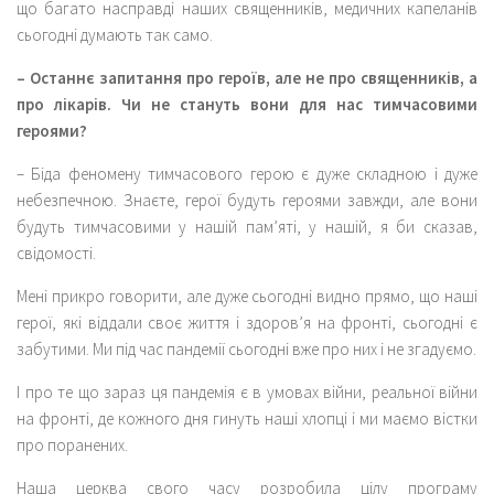
що багато насправді наших священників, медичних капеланів
сьогодні думають так само.
– Останнє запитання про героїв, але не про священників, а
про лікарів. Чи не стануть вони для нас тимчасовими
героями?
– Біда феномену тимчасового герою є дуже складною і дуже
небезпечною. Знаєте, герої будуть героями завжди, але вони
будуть тимчасовими у нашій пам’яті, у нашій, я би сказав,
свідомості.
Мені прикро говорити, але дуже сьогодні видно прямо, що наші
герої, які віддали своє життя і здоров’я на фронті, сьогодні є
забутими. Ми під час пандемії сьогодні вже про них і не згадуємо.
І про те що зараз ця пандемія є в умовах війни, реальної війни
на фронті, де кожного дня гинуть наші хлопці і ми маємо вістки
про поранених.
Наша церква свого часу розробила цілу програму