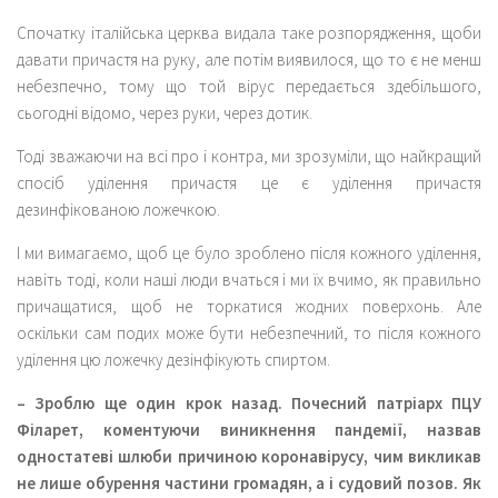
Спочатку італійська церква видала таке розпорядження, щоби
давати причастя на руку, але потім виявилося, що то є не менш
небезпечно, тому що той вірус передається здебільшого,
сьогодні відомо, через руки, через дотик.
Тоді зважаючи на всі про і контра, ми зрозуміли, що найкращий
спосіб уділення причастя це є уділення причастя
дезинфікованою ложечкою.
І ми вимагаємо, щоб це було зроблено після кожного уділення,
навіть тоді, коли наші люди вчаться і ми їх вчимо, як правильно
причащатися, щоб не торкатися жодних поверхонь. Але
оскільки сам подих може бути небезпечний, то після кожного
уділення цю ложечку дезінфікують спиртом.
– Зроблю ще один крок назад. Почесний патріарх ПЦУ
Філарет, коментуючи виникнення пандемії, назвав
одностатеві шлюби причиною коронавірусу, чим викликав
не лише обурення частини громадян, а і судовий позов. Як