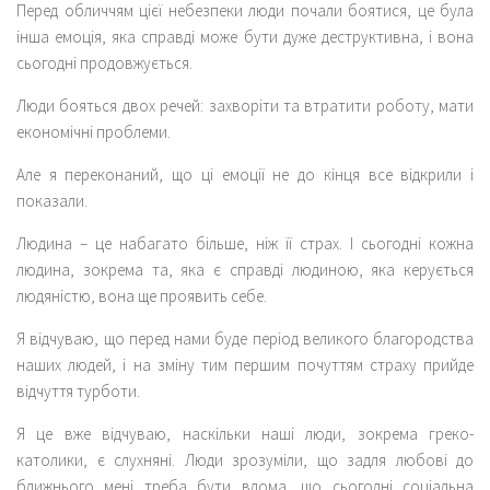
Перед обличчям цієї небезпеки люди почали боятися, це була
інша емоція, яка справді може бути дуже деструктивна, і вона
сьогодні продовжується.
Люди бояться двох речей: захворіти та втратити роботу, мати
економічні проблеми.
Але я переконаний, що ці емоції не до кінця все відкрили і
показали.
Людина – це набагато більше, ніж її страх. І сьогодні кожна
людина, зокрема та, яка є справді людиною, яка керується
людяністю, вона ще проявить себе.
Я відчуваю, що перед нами буде період великого благородства
наших людей, і на зміну тим першим почуттям страху прийде
відчуття турботи.
Я це вже відчуваю, наскільки наші люди, зокрема греко-
католики, є слухняні. Люди зрозуміли, що задля любові до
ближнього мені треба бути вдома, що сьогодні соціальна