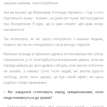
закрили каменем, таке погребення.
Але ми мусимо цю Великодню п’ятницю пережити, і тоді з того
порожнього храму – момент, на цілий світ лунає звістка радісна
про Воскресіння. Я вірю, що в один момент цей храм знову
наповниться.
Так інтенсивно, як ми зараз спілкуємося з нашими людьми,
повірте, ми так не спілкувалися з часів виходу з підпілля.
Маленькі громади в підпільних церквах інстенсивніше між собою
спілкувалися, а от коли відбулося воскресіння церкви, коли ми
справді увійшли до своїх древніх соборів, коли змогли побачити
не онлайн, а наживо сотні тисяч людей, які змогли відчути
свободу, волю своєї церкви, це був такий ефект, ми щось
подібне і тепер переживемо.
– Які завдання стоятимуть перед священниками, коли
люди повернуться до храмів?
– Священники, збираючи або відвідуючи людей у новітній