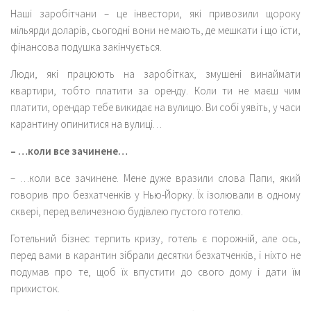
Наші заробітчани – це інвестори, які привозили щороку
мільярди доларів, сьогодні вони не мають, де мешкати і що їсти,
фінансова подушка закінчується.
Люди, які працюють на заробітках, змушені винаймати
квартири, тобто платити за оренду. Коли ти не маєш чим
платити, орендар тебе викидає на вулицю. Ви собі уявіть, у часи
карантину опинитися на вулиці…
– …коли все зачинене…
– …коли все зачинене. Мене дуже вразили слова Папи, який
говорив про безхатченків у Нью-Йорку. Їх ізолювали в одному
сквері, перед величезною будівлею пустого готелю.
Готельний бізнес терпить кризу, готель є порожній, але ось,
перед вами в карантин зібрали десятки безхатченків, і ніхто не
подумав про те, щоб їх впустити до свого дому і дати їм
прихисток.