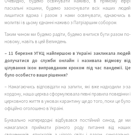
Очевидно, будемо освячувати наживо, в прямому ефірі
пасхальні кошики, будемо заохочувати всіх наших людей
лишитися вдома і разом з нами освячувати, єднаючись в
молитві і в цьому єднанні наживо з Патріаршим собором.
Таким чином ми будемо радіти, будемо вчитися бути разом по-
новому, навіть в цей Великдень.
– 11 березня УГКЦ найпершою в Україні закликала людей
долучатися до служби
онлайн і називала відмову від
цілування ікон виправданим кроком під час пандемії. Це
було особисто ваше рішення?
– Намагаючись відповідати на запити, які вже надходили з-за
кордону, наша церква сформулювала певні правила поведінки і
церковного життя в умовах карантину ще до того, поки це було
офіційно оголошено в Україні.
Буквально напередодні відбувався постійний синод, де ми
намагалися приймати різного роду питання від наших
священників, єпископів з цілого світу і разом, синодально,