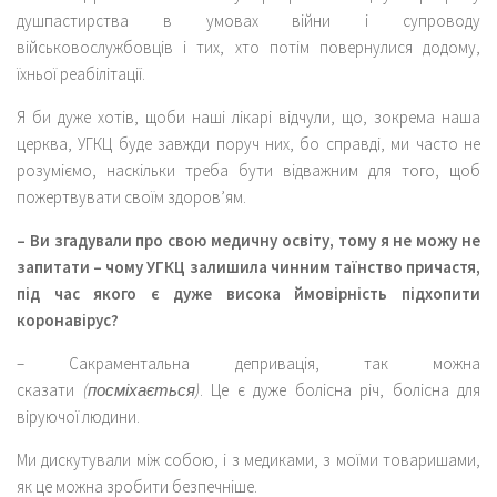
душпастирства в умовах війни і супроводу
військовослужбовців і тих, хто потім повернулися додому,
їхньої реабілітації.
Я би дуже хотів, щоби наші лікарі відчули, що, зокрема наша
церква, УГКЦ буде завжди поруч них, бо справді, ми часто не
розуміємо, наскільки треба бути відважним для того, щоб
пожертвувати своїм здоров’ям.
– Ви згадували про свою медичну освіту, тому я не можу не
запитати – чому УГКЦ залишила чинним таїнство причастя,
під час якого є дуже висока ймовірність підхопити
коронавірус?
– Сакраментальна депривація, так можна
сказати
(посміхається)
. Це є дуже болісна річ, болісна для
віруючої людини.
Ми дискутували між собою, і з медиками, з моїми товаришами,
як це можна зробити безпечніше.