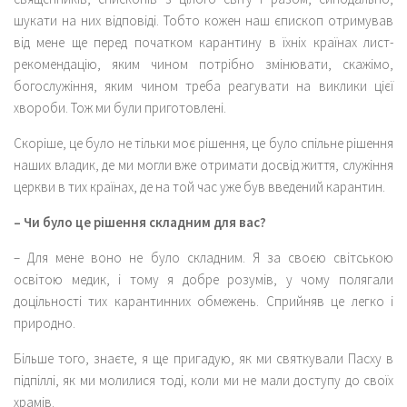
шукати на них відповіді. Тобто кожен наш єпископ отримував
від мене ще перед початком карантину в їхніх країнах лист-
рекомендацію, яким чином потрібно змінювати, скажімо,
богослужіння, яким чином треба реагувати на виклики цієї
хвороби. Тож ми були приготовлені.
Скоріше, це було не тільки моє рішення, це було спільне рішення
наших владик, де ми могли вже отримати досвід життя, служіння
церкви в тих країнах, де на той час уже був введений карантин.
– Чи було це рішення складним для вас?
– Для мене воно не було складним. Я за своєю світською
освітою медик, і тому я добре розумів, у чому полягали
доцільності тих карантинних обмежень. Сприйняв це легко і
природно.
Більше того, знаєте, я ще пригадую, як ми святкували Пасху в
підпіллі, як ми молилися тоді, коли ми не мали доступу до своїх
храмів.