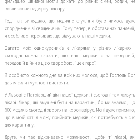
фельдшер швидкої могли доїхати до різних сімей, родин, не
викликаючи надмірну підозру.
Тоді так виглядало, що медичне служіння було чимось дуже
спорідненим зі священичим. Тому тепер, в обставинах пандемії,
я особливо переживаю, що відчувають наші медики.
Багато моїх однокурсників є лікарями у різних лікарнях і
сьогодні можна сказати, що наші медики є на передовій,
передовій війни з цією хворобою, і це є герої.
Я особисто кожного дня за всіх них молюся, щоб Господь Бог
дав їм сили і мужності вистояти.
У Львові є Патріарший дім нашої церкви, і сьогодні там живуть
лікарі. Лікарі, які змушені бути на карантині, бо ми знаємо, що
600 медиків сьогодні хворих на коронавірус. Мені дуже приємно,
що в моїй хаті я можу прийняти медиків, які потребують місця
для карантину.
Друге, ми так відкриваємо можливості, щоби ті лікарі, які