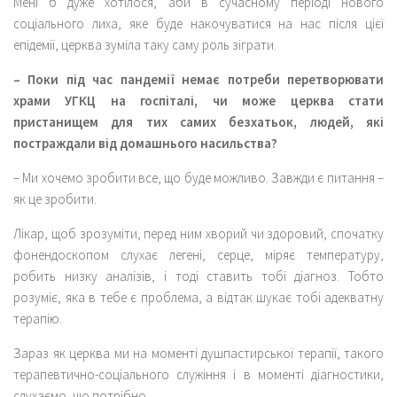
Мені б дуже хотілося, аби в сучасному періоді нового
соціального лиха, яке буде накочуватися на нас після цієї
епідемії, церква зуміла таку саму роль зіграти.
– Поки під час пандемії немає потреби перетворювати
храми УГКЦ на госпіталі, чи може церква стати
пристанищем для тих самих безхатьок, людей, які
постраждали від домашнього насильства?
– Ми хочемо зробити все, що буде можливо. Завжди є питання –
як це зробити.
Лікар, щоб зрозуміти, перед ним хворий чи здоровий, спочатку
фонендоскопом слухає легені, серце, міряє температуру,
робить низку аналізів, і тоді ставить тобі діагноз. Тобто
розуміє, яка в тебе є проблема, а відтак шукає тобі адекватну
терапію.
Зараз як церква ми на моменті душпастирської терапії, такого
терапевтично-соціального служіння і в моменті діагностики,
слухаємо, що потрібно.