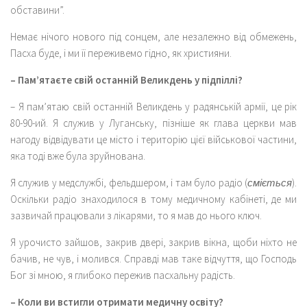
обставини”.
Немає нічого нового під сонцем, але незалежно від обмежень,
Пасха буде, і ми її переживемо гідно, як християни.
– Пам’ятаєте свій останній Великдень у підпіллі?
– Я пам’ятаю свій останній Великдень у радянській армії, це рік
80-90-ий. Я служив у Луганську, пізніше як глава церкви мав
нагоду відвідувати це місто і територію цієї військової частини,
яка тоді вже була зруйнована.
Я служив у медслужбі, фельдшером, і там було радіо (
сміється
).
Оскільки радіо знаходилося в тому медичному кабінеті, де ми
зазвичай працювали з лікарями, то я мав до нього ключ.
Я урочисто зайшов, закрив двері, закрив вікна, щоби ніхто не
бачив, не чув, і молився. Справді мав таке відчуття, що Господь
Бог зі мною, я глибоко пережив пасхальну радість.
– Коли ви встигли отримати медичну освіту?