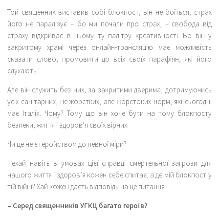
Той священник виставив собі блокпост, він не боїться, страх
його не паралізує – бо ми почали про страх, – свобода від
страху відкриває в ньому ту палітру креативності. Бо він у
закритому храмі через онлайн-трансляцію має можливість
сказати слово, промовити до всіх своїх парафіян, які його
слухають.
Але він служить без них, за закритими дверима, дотримуючись
усіх санітарних, не жорстких, але жорстоких норм, які сьогодні
має Італія. Чому? Тому що він хоче бути на тому блокпосту
безпеки, життя і здоров’я своїх вірних.
Чи це не є геройством до певної міри?
Нехай навіть в умовах цієї справді смертельної загрози для
нашого життя і здоров’я кожен себе спитає: а де мій блокпост у
тій війні? Хай кожен дасть відповідь на це питання.
– Серед священників УГКЦ багато героїв?