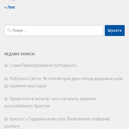
« Лип
Пошук:
НЕДАВНІ ЗАПИСИ
Слава Переображення Господнього
Побачити Світло: Як палкий крик двох сліпців відкриває шлях
до зцілення нашої душі
Пріоритети в молитві: чого нас вчить зцілення
розслабленого Христом
Христос у Гадаринському краї: Визволення з кайданів
розпачу