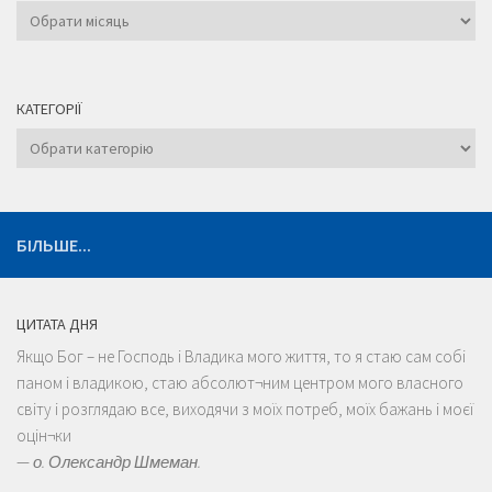
Архіви
КАТЕГОРІЇ
Категорії
БІЛЬШЕ...
ЦИТАТА ДНЯ
Якщо Бог – не Господь і Владика мого життя, то я стаю сам собі
паном і владикою, стаю абсолют¬ним центром мого власного
світу і розглядаю все, виходячи з моїх потреб, моїх бажань і моєї
оцін¬ки
—
о. Олександр Шмеман.