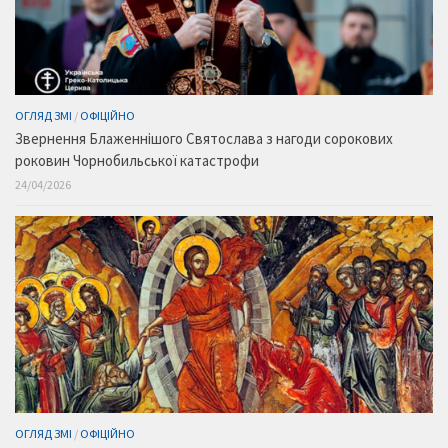
ОГЛЯД ЗМІ
/
ОФІЦІЙНО
Звернення Блаженнішого Святослава з нагоди сорокових
роковин Чорнобильської катастрофи
24/04/2026
ОГЛЯД ЗМІ
/
ОФІЦІЙНО