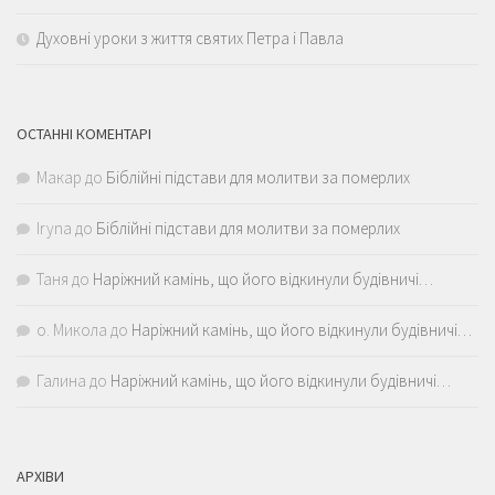
Духовні уроки з життя святих Петра і Павла
ОСТАННІ КОМЕНТАРІ
Макар
до
Біблійні підстави для молитви за померлих
Iryna
до
Біблійні підстави для молитви за померлих
Таня
до
Наріжний камінь, що його відкинули будівничі…
о. Микола
до
Наріжний камінь, що його відкинули будівничі…
Галина
до
Наріжний камінь, що його відкинули будівничі…
АРХІВИ