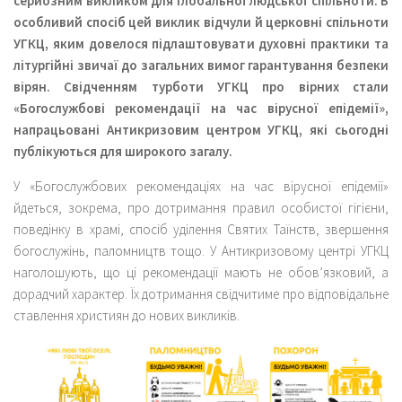
серйозним викликом для глобальної людської спільноти. В
особливий спосіб цей виклик відчули й церковні спільноти
УГКЦ, яким довелося підлаштовувати духовні практики та
літургійні звичаї до загальних вимог гарантування безпеки
вірян. Свідченням турботи УГКЦ про вірних стали
«Богослужбові рекомендації на час вірусної епідемії»,
напрацьовані Антикризовим центром УГКЦ, які сьогодні
публікуються для широкого загалу.
У «Богослужбових рекомендаціях на час вірусної епідемії»
йдеться, зокрема, про дотримання правил особистої гігієни,
поведінку в храмі, спосіб уділення Святих Таїнств, звершення
богослужінь, паломництв тощо. У Антикризовому центрі УГКЦ
наголошують, що ці рекомендації мають не обов’язковий, а
дорадчий характер. Їх дотримання свідчитиме про відповідальне
ставлення християн до нових викликів.