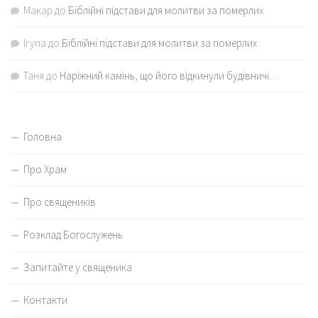
Макар
до
Біблійні підстави для молитви за померлих
Iryna
до
Біблійні підстави для молитви за померлих
Таня
до
Наріжний камінь, що його відкинули будівничі…
Головна
Про Храм
Про священиків
Розклад Богослужень
Запитайте у священика
Контакти