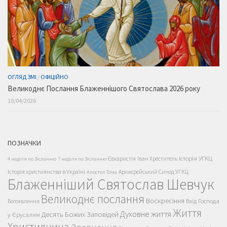
ОГЛЯД ЗМІ
/
ОФІЦІЙНО
Великоднє Послання Блаженнішого Святослава 2026 року
10/04/2026
ПОЗНАЧКИ
Історія УГКЦ
Євхаристія
Іван Хреститель
4 неділя по Зісланню
7 неділя по Зісланню
Історія християнства в Україні
Архиєрейський Синод УГКЦ
Апостол Тома
Блаженніший Святослав Шевчук
Великоднє послання
Воскресіння
Вхід Господа
Богоявлення
Життя
Духовне життя
Десять Божих Заповідей
у Єрусалим
Християнина