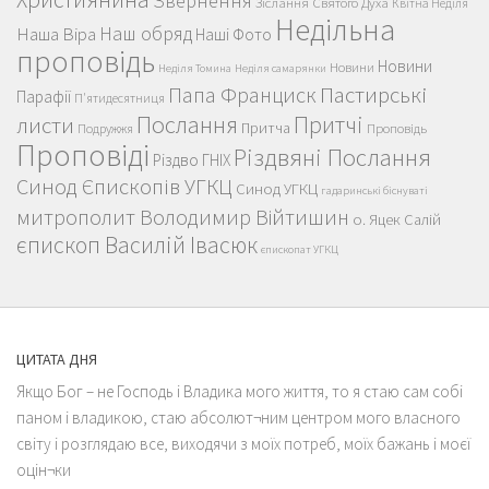
Звернення
Зіслання Святого Духа
Квітна Неділя
Недільна
Наш обряд
Наша Віра
Наші Фото
проповідь
Новини
Новини
Неділя Томина
Неділя самарянки
Пастирські
Папа Франциск
Парафії
П'ятидесятниця
Послання
Притчі
листи
Притча
Проповідь
Подружжя
Проповіді
Різдвяні Послання
Різдво ГНІХ
Синод Єпископів УГКЦ
Синод УГКЦ
гадаринські біснуваті
митрополит Володимир Війтишин
о. Яцек Салій
єпископ Василій Івасюк
єпископат УГКЦ
ЦИТАТА ДНЯ
Якщо Бог – не Господь і Владика мого життя, то я стаю сам собі
паном і владикою, стаю абсолют¬ним центром мого власного
світу і розглядаю все, виходячи з моїх потреб, моїх бажань і моєї
оцін¬ки