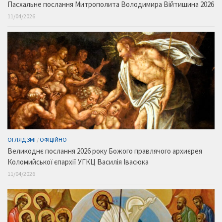
Пасхальне послання Митрополита Володимира Війтишина 2026
11/04/2026
ОГЛЯД ЗМІ
/
ОФІЦІЙНО
Великоднє послання 2026 року Божого правлячого архиєрея
Коломийської єпархії УГКЦ Василія Івасюка
11/04/2026