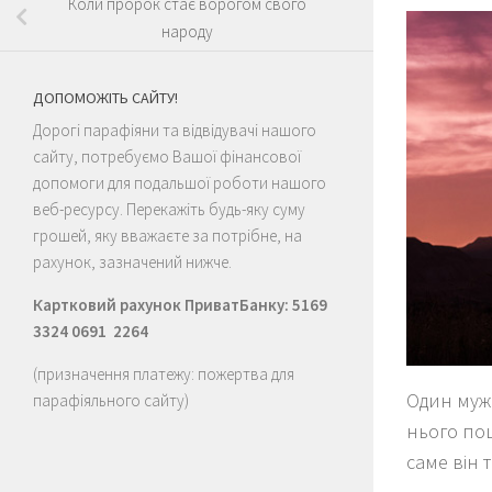
Коли пророк стає ворогом свого
народу
ДОПОМОЖІТЬ САЙТУ!
Дорогі парафіяни та відвідувачі нашого
сайту, потребуємо Вашої фінансової
допомоги для подальшої роботи нашого
веб-ресурсу. Перекажіть будь-яку суму
грошей, яку вважаєте за потрібне, на
рахунок, зазначений нижче.
Картковий рахунок ПриватБанку: 5169
3324 0691 2264
(призначення платежу: пожертва для
Один мужн
парафіяльного сайту)
нього поц
саме він 