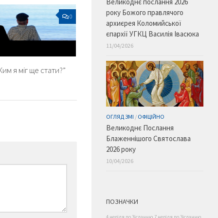
Великоднє послання 2026
року Божого правлячого
0
архиєрея Коломийської
єпархії УГКЦ Василія Івасюка
11/04/2026
Ким я міг ще стати?”
ОГЛЯД ЗМІ
/
ОФІЦІЙНО
Великоднє Послання
Блаженнішого Святослава
2026 року
10/04/2026
ПОЗНАЧКИ
4 неділя по Зісланню
7 неділя по Зісланню