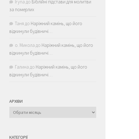
Iryna
до
Біблійні підстави для молитви
за померлих
Таня
до
Наріжний камінь, що його
відкинули будівничі…
о. Микола
до
Наріжний камінь, що його
відкинули будівничі…
Галина
до
Наріжний камінь, що його
відкинули будівничі…
АРХІВИ
Архіви
КАТЕГОРІЇ