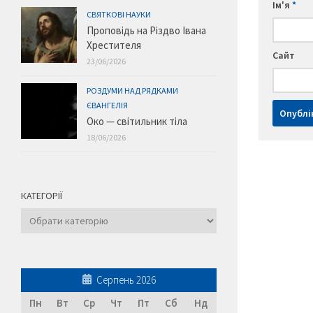
Ім'я
*
СВЯТКОВІ НАУКИ
Проповідь на Різдво Івана
Хрестителя
Сайт
23/06/2026
РОЗДУМИ НАД РЯДКАМИ
ЄВАНГЕЛІЯ
Око — світильник тіла
18/06/2026
КАТЕГОРІЇ
Категорії
Серпень 2026
Пн
Вт
Ср
Чт
Пт
Сб
Нд