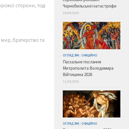
орожої сторони, тоді
Чорнобильської катастрофи
24/04/2026
є мир, братерство та
ОГЛЯД ЗМІ
/
ОФІЦІЙНО
Пасхальне послання
Митрополита Володимира
Війтишина 2026
11/04/2026
ОГЛЯД ЗМІ
/
ОФІЦІЙНО