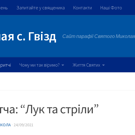
жень
Запитайте у священика
Контакти
Наші Фото
я с. Гвізд
Сайт парафії Святого Миколая 
ритчі
Чому ми так віримо?
Життя Святих
ча: “Лук та стріли”
ИКОЛА
·
24/09/2021