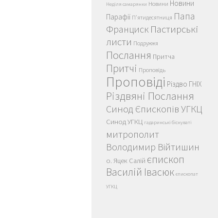
Новини
Новини
Неділя самарянки
Папа
Парафії
П'ятидесятниця
Пастирські
Франциск
листи
Подружжя
Послання
Притча
Притчі
Проповідь
Проповіді
Різдво ГНІХ
Різдвяні Послання
Синод Єпископів УГКЦ
Синод УГКЦ
гадаринські біснуваті
митрополит
Володимир Війтишин
єпископ
о. Яцек Салій
Василій Івасюк
єпископат
УГКЦ