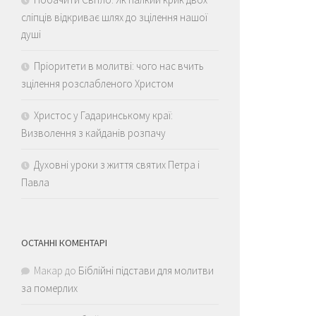
сліпців відкриває шлях до зцілення нашої
душі
Пріоритети в молитві: чого нас вчить
зцілення розслабленого Христом
Христос у Гадаринському краї:
Визволення з кайданів розпачу
Духовні уроки з життя святих Петра і
Павла
ОСТАННІ КОМЕНТАРІ
Макар
до
Біблійні підстави для молитви
за померлих