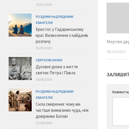
10/07/2026
РОЗДУМИ НАД РЯДКАМИ
ЄВАНГЕЛІЯ
Христос у Гадаринському
краї: Визволення з кайданів
Мертве де
розпачу
03/07/2026
08/10/2013
СВЯТКОВІ НАУКИ
Духовні уроки з життя
святих Петра і Павла
ЗАЛИШИТ
28/06/2026
Комент
РОЗДУМИ НАД РЯДКАМИ
ЄВАНГЕЛІЯ
Сила смирення: чому ми
частіше вимагаємо чуда, ніж
довіряємо Богові
27/06/2026