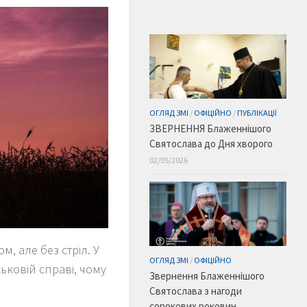
ОГЛЯД ЗМІ
/
ОФІЦІЙНО
/
ПУБЛІКАЦІЇ
ЗВЕРНЕННЯ Блаженнішого
Святослава до Дня хворого
02/05/2026
, але без стріл. У
ОГЛЯД ЗМІ
/
ОФІЦІЙНО
ьковій справі, чому
Звернення Блаженнішого
Святослава з нагоди
сорокових роковин