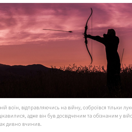
ій воїн, відправляючись на війну, озброївся тільки луком
ікавилися, адже він був досвідченим та обізнаним у війс
так дивно вчинив.