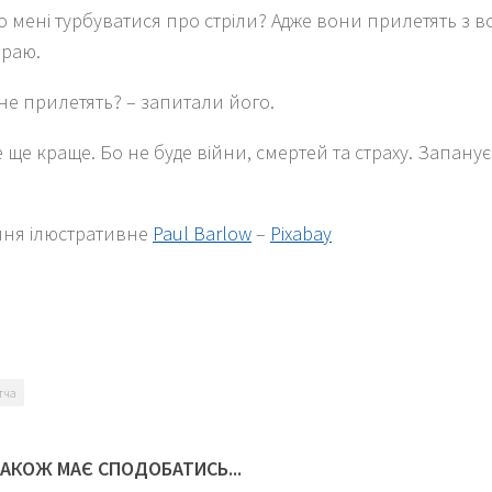
о мені турбуватися про стріли? Адже вони прилетять з в
ираю.
 не прилетять? – запитали його.
де ще краще. Бо не буде війни, смертей та страху. Запану
ня ілюстративне
Paul Barlow
–
Pixabay
k
er
тча
ТАКОЖ МАЄ СПОДОБАТИСЬ...