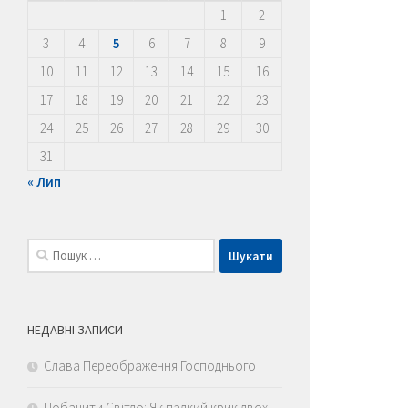
1
2
3
4
5
6
7
8
9
10
11
12
13
14
15
16
17
18
19
20
21
22
23
24
25
26
27
28
29
30
31
« Лип
Пошук:
НЕДАВНІ ЗАПИСИ
Слава Переображення Господнього
Побачити Світло: Як палкий крик двох