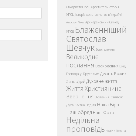
Історія
Євхаристія
Іван Хреститель
УГКЦ
Історія християнства в Україні
Архиєрейський Синод
Апостол Тома
Блаженніший
УГКЦ
Святослав
Шевчук
Богоявлення
Великоднє
послання
Воскресіння
Вхід
Десять Божих
Господа у Єрусалим
Духовне життя
Заповідей
Життя Християнина
Звернення
Зіслання Святого
Наша Віра
Духа
Квітна Неділя
Наш обряд
Наші Фото
Недільна
проповідь
Неділя Томина