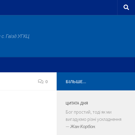
с. Гвізд УГКЦ
0
БІЛЬШЕ...
ЦИТАТА ДНЯ
Бог простий, тоді як ми
вигадуємо різні ускладнення
—
Жан Корбон.