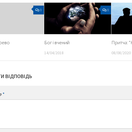
0
0
рево
Бог і вчений
Притча: “
14/04/2018
08/08/2020
И ВІДПОВІДЬ
ар
*