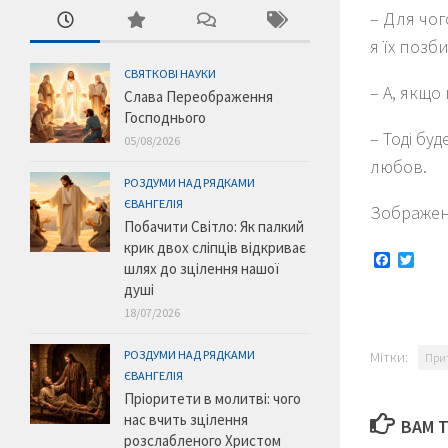
– Для чог
я їх позб
СВЯТКОВІ НАУКИ
– А, якщо
Слава Переображення
Господнього
– Тоді бу
05/08/2026
любов.
РОЗДУМИ НАД РЯДКАМИ
ЄВАНГЕЛІЯ
Зображен
Побачити Світло: Як палкий
крик двох сліпців відкриває
Faceboo
Twitt
шлях до зцілення нашої
душі
18/07/2026
РОЗДУМИ НАД РЯДКАМИ
Мітки:
При
ЄВАНГЕЛІЯ
Пріоритети в молитві: чого
нас вчить зцілення
ВАМ 
розслабленого Христом