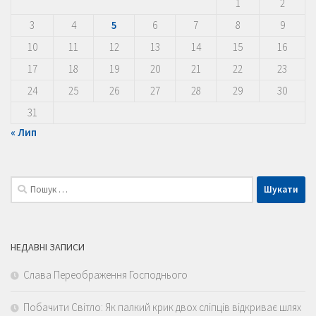
1
2
3
4
5
6
7
8
9
10
11
12
13
14
15
16
17
18
19
20
21
22
23
24
25
26
27
28
29
30
31
« Лип
Пошук:
НЕДАВНІ ЗАПИСИ
Слава Переображення Господнього
Побачити Світло: Як палкий крик двох сліпців відкриває шлях