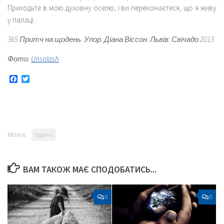
Приходьте в мою духовну оселю, і ви переконаєтеся, що я живу
у палаці.
365 Притч на щодень. Упор. Діана Віссон. Львів: Свічадо 2013
Фото:
Unsplash
Facebook
Twitter
Мітки:
Притчі
ВАМ ТАКОЖ МАЄ СПОДОБАТИСЬ...
0
0