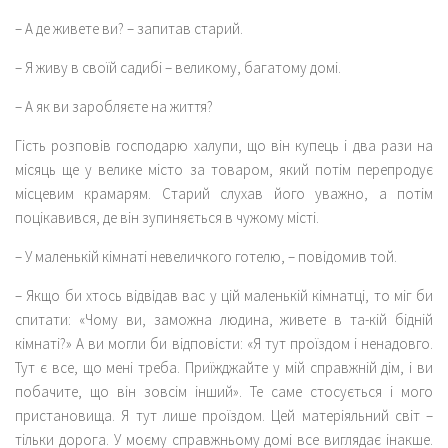
– А де живете ви? – запитав старий.
– Я живу в своїй садибі – великому, багатому домі.
– А як ви заробляєте на життя?
Гість розповів господарю халупи, що він купець і два рази на
місяць ще у велике місто за товаром, який потім перепродує
місцевим крамарям. Старий слухав його уважно, а потім
поцікавився, де він зупиняється в чужому місті.
– У маленькій кімнаті невеличкого готелю, – повідомив той.
– Якщо би хтось відвідав вас у цій маленькій кімнатці, то міг би
спитати: «Чому ви, заможна людина, живете в та-кій бідній
кімнаті?» А ви могли би відповісти: «Я тут проїздом і ненадовго.
Тут є все, що мені треба. Приїжджайте у мій справжній дім, і ви
побачите, що він зовсім інший». Те саме стосується і мого
пристановища. Я тут лише проїздом. Цей матеріяльний світ –
тільки дорога. У моєму справжньому домі все виглядає інакше.