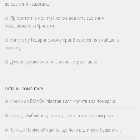
до зцілення нашої душі
Пріоритети в молитві: чого нас вчить зцілення
розслабленого Христом
Христос у Гадаринському краї: Визволення з кайданів
розпачу
Духовні уроки з життя святих Петра і Павла
ОСТАННІ КОМЕНТАРІ
Макар
до
Біблійні підстави для молитви за померлих
Iryna
до
Біблійні підстави для молитви за померлих
Таня
до
Наріжний камінь, що його відкинули будівничі…