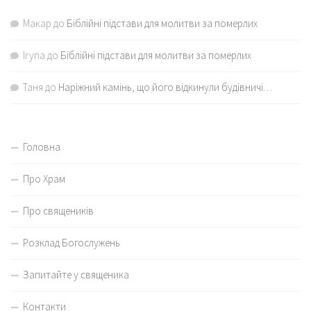
Макар
до
Біблійні підстави для молитви за померлих
Iryna
до
Біблійні підстави для молитви за померлих
Таня
до
Наріжний камінь, що його відкинули будівничі…
Головна
Про Храм
Про священиків
Розклад Богослужень
Запитайте у священика
Контакти