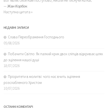
Бог являє себе нам поступово, ніколи не тиснучи на нас
—
Жан Корбон.
Наступна цитата »
НЕДАВНІ ЗАПИСИ
Слава Переображення Господнього
05/08/2026
Побачити Світло: Як палкий крик двох сліпців відкриває шлях
до зцілення нашої душі
18/07/2026
Пріоритети в молитві: чого нас вчить зцілення
розслабленого Христом
10/07/2026
ОСТАННІ КОМЕНТАРІ