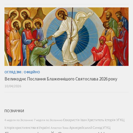
ОГЛЯД ЗМІ
/
ОФІЦІЙНО
Великоднє Послання Блаженнішого Святослава 2026 року
10/04/2026
ПОЗНАЧКИ
Історія УГКЦ
Євхаристія
Іван Хреститель
4 неділя по Зісланню
7 неділя по Зісланню
Історія християнства в Україні
Архиєрейський Синод УГКЦ
Апостол Тома