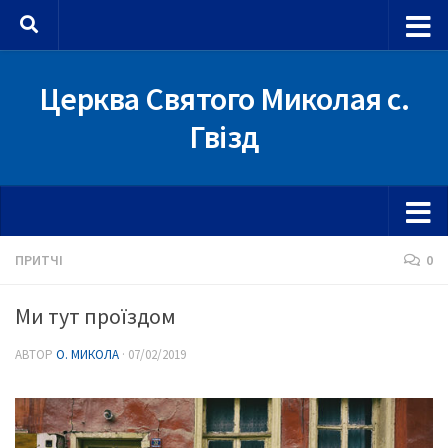
Skip to content
Церква Святого Миколая с.
Гвізд
ПРИТЧІ
0
Ми тут проїздом
АВТОР
О. МИКОЛА
·
07/02/2019