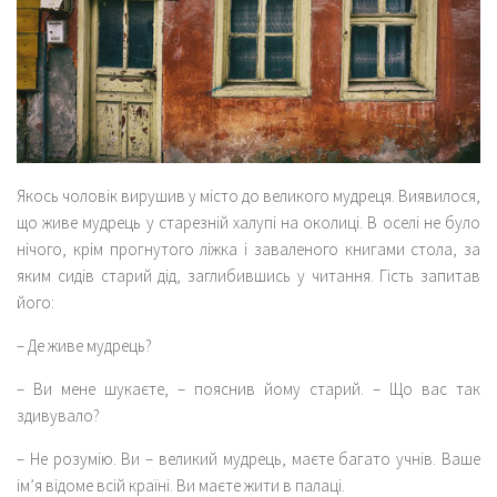
Якось чоловік вирушив у місто до великого мудреця. Виявилося,
що живе мудрець у старезній халупі на околиці. В оселі не було
нічого, крім прогнутого ліжка і заваленого книгами стола, за
яким сидів старий дід, заглибившись у читання. Гість запитав
його:
– Де живе мудрець?
– Ви мене шукаєте, – пояснив йому старий. – Що вас так
здивувало?
– Не розумію. Ви – великий мудрець, маєте багато учнів. Ваше
ім’я відоме всій країні. Ви маєте жити в палаці.