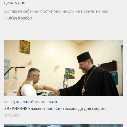
ЦИТАТА ДНЯ
Бог являє себе нам поступово, ніколи не тиснучи на нас
—
Жан Корбон.
ОГЛЯД ЗМІ
/
ОФІЦІЙНО
/
ПУБЛІКАЦІЇ
ЗВЕРНЕННЯ Блаженнішого Святослава до Дня хворого
02/05/2026