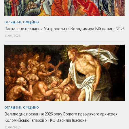
ОГЛЯД ЗМІ
/
ОФІЦІЙНО
Пасхальне послання Митрополита Володимира Війтишина 2026
11/04/2026
ОГЛЯД ЗМІ
/
ОФІЦІЙНО
Великоднє послання 2026 року Божого правлячого архиєрея
Коломийської єпархії УГКЦ Василія Івасюка
11/04/2026