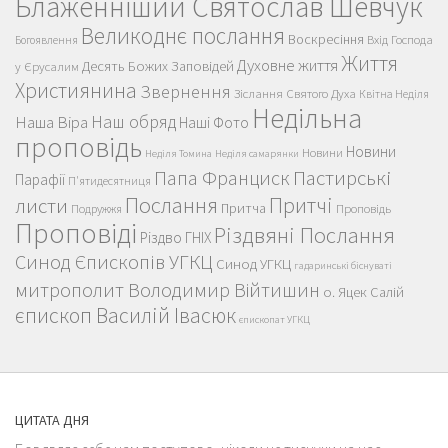
Блаженніший Святослав Шевчук
Великоднє послання
Воскресіння
Вхід Господа
Богоявлення
Життя
Духовне життя
Десять Божих Заповідей
у Єрусалим
Християнина
Звернення
Зіслання Святого Духа
Квітна Неділя
Недільна
Наш обряд
Наша Віра
Наші Фото
проповідь
Новини
Новини
Неділя Томина
Неділя самарянки
Пастирські
Папа Франциск
Парафії
П'ятидесятниця
Послання
Притчі
листи
Притча
Проповідь
Подружжя
Проповіді
Різдвяні Послання
Різдво ГНІХ
Синод Єпископів УГКЦ
Синод УГКЦ
гадаринські біснуваті
митрополит Володимир Війтишин
о. Яцек Салій
єпископ Василій Івасюк
єпископат УГКЦ
ЦИТАТА ДНЯ