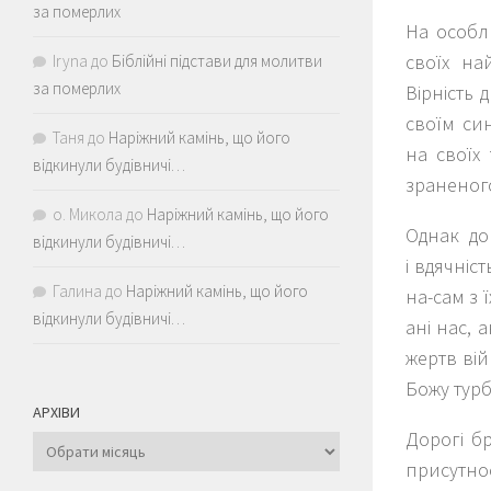
за померлих
На особли
своїх на
Iryna
до
Біблійні підстави для молитви
за померлих
Вірність 
своїм син
Таня
до
Наріжний камінь, що його
на своїх
відкинули будівничі…
зраненого
о. Микола
до
Наріжний камінь, що його
Однак до
відкинули будівничі…
і вдячніс
Галина
до
Наріжний камінь, що його
на-сам з 
відкинули будівничі…
ані нас, 
жертв вій
Божу турб
АРХІВИ
Дорогі бр
Архіви
присутнос