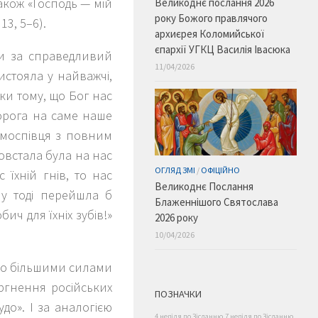
також «Господь — мій
Великоднє послання 2026
року Божого правлячого
3, 5–6).
архиєрея Коломийської
єпархії УГКЦ Василія Івасюка
и за справедливий
11/04/2026
истояла у найважчі,
льки тому, що Бог нас
орога на саме наше
алмоспівця з повним
овстала була на нас
ОГЛЯД ЗМІ
/
ОФІЦІЙНО
їхній гнів, то нас
Великоднє Послання
у тоді перейшла б
Блаженнішого Святослава
ич для їхніх зубів!»
2026 року
10/04/2026
ато більшими силами
ргнення російських
ПОЗНАЧКИ
до». І за аналогією
4 неділя по Зісланню
7 неділя по Зісланню