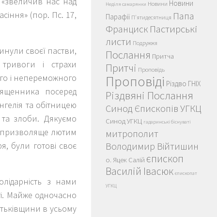
, «звеличив нас над
Новини
Новини
Неділя самарянки
сіння» (пор. Пс. 17,
Папа
Парафії
П'ятидесятниця
Пастирські
Франциск
листи
Подружжя
инули своєї пастви,
Послання
Притча
 тривоги і страхи
Притчі
Проповідь
ого і непереможного
Проповіді
Різдво ГНІХ
вященника посеред
Різдвяні Послання
гелія та обітницею
Синод Єпископів УГКЦ
 та злоби. Дякуємо
Синод УГКЦ
гадаринські біснуваті
 напризволяще лютим
митрополит
, були готові своє
Володимир Війтишин
єпископ
о. Яцек Салій
Василій Івасюк
єпископат
олідарність з нами
УГКЦ
іті. Майже одночасно
атьківщини в усьому