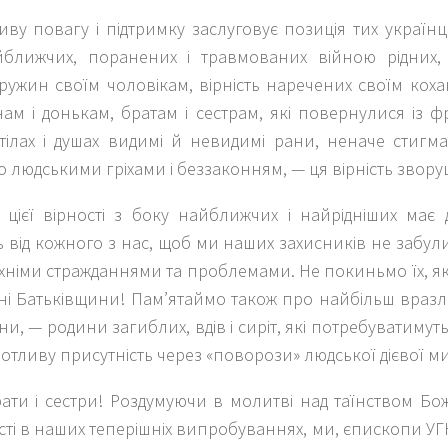
ву повагу і підтримку заслуговує позиція тих українц
йближчих, поранених і травмованих війною рідних, 
дружин своїм чоловікам, вірність наречених своїм коха
ам і донькам, братам і сестрам, які повернулися із ф
 тілах і душах видимі й невидимі рани, неначе стигм
 людськими гріхами і беззаконням, — ця вірність звору
 цієї вірності з боку найближчих і найрідніших має 
ть від кожного з нас, щоб ми наших захисників не забул
їхніми стражданнями та проблемами. Не покиньмо їх, 
ані Батьківщини! Пам’ятаймо також про найбільш враз
ни, — родини загиблих, вдів і сиріт, які потребуватимуть
отливу присутність через «поворози» людської дієвої м
ати і сестри! Роздумуючи в молитві над таїнством Божо
ті в наших теперішніх випробуваннях, ми, єпископи УГ