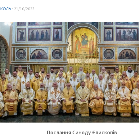
ИКОЛА
·
21/10/2023
Послання Синоду Єпископів