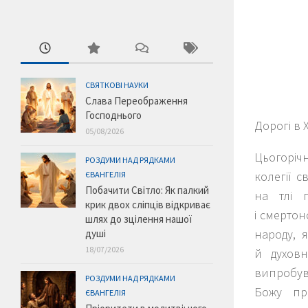
СВЯТКОВІ НАУКИ
Слава Переображення
Господнього
Дорогі в Х
05/08/2026
Цьогоріч
РОЗДУМИ НАД РЯДКАМИ
колегії с
ЄВАНГЕЛІЯ
Побачити Світло: Як палкий
на тлі 
крик двох сліпців відкриває
і смертон
шлях до зцілення нашої
народу, я
душі
18/07/2026
й духовн
випробув
РОЗДУМИ НАД РЯДКАМИ
Божу пр
ЄВАНГЕЛІЯ