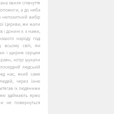
вана хвиля співчуття
допомоги, а до неба
го непохитний вибір
кої Церкви, ми мали
в і донині є з нами,
нашого народу годі
всьому світі, які
ами і щирим серцем
краян, котрі шукали
лосердній людській
ред нас, який саме
 людей, через їхню
ритягав їх людяними
які здіймають ярмо
ни не повернуться