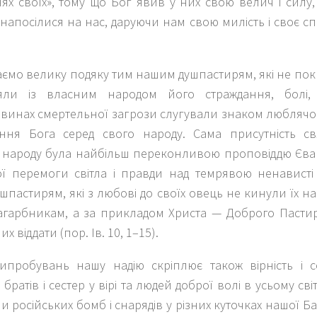
ях своїх», тому що Бог явив у них свою велич і силу
напосілися на нас, даруючи нам свою милість і своє спа
ємо велику подяку тим нашим душпастирям, які не пок
ляли із власним народом його страждання, болі,
тавинах смертельної загрози слугували знаком любляч
ння Бога серед свого народу. Сама присутність с
 народу була найбільш переконливою проповіддю Єван
ї перемоги світла і правди над темрявою ненависті
шпастирям, які з любові до своїх овець не кинули їх
агарбникам, а за прикладом Христа — Доброго Пастиря
их віддати (пор. Ів. 10, 1–15).
ипробувань нашу надію скріплює також вірність і с
 братів і сестер у вірі та людей доброї волі в усьому св
и російських бомб і снарядів у різних куточках нашої Б