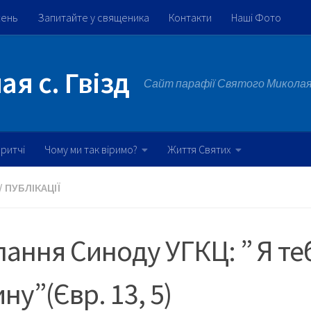
жень
Запитайте у священика
Контакти
Наші Фото
я с. Гвізд
Сайт парафії Святого Миколая 
ритчі
Чому ми так віримо?
Життя Святих
/
ПУБЛІКАЦІЇ
ання Синоду УГКЦ: ” Я те
ну”(Євр. 13, 5)