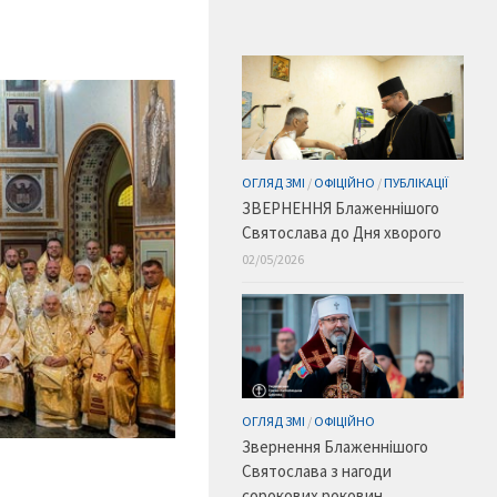
ОГЛЯД ЗМІ
/
ОФІЦІЙНО
/
ПУБЛІКАЦІЇ
ЗВЕРНЕННЯ Блаженнішого
Святослава до Дня хворого
02/05/2026
ОГЛЯД ЗМІ
/
ОФІЦІЙНО
Звернення Блаженнішого
Святослава з нагоди
сорокових роковин