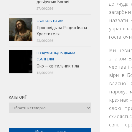
довіряємо Богові
до «чуда 
27/06/2026
загарбни
назвати 
СВЯТКОВІ НАУКИ
Проповідь на Різдво Івана
українсь
Хрестителя
і остаточ
23/06/2026
Ми невип
РОЗДУМИ НАД РЯДКАМИ
знаком Бо
ЄВАНГЕЛІЯ
Око — світильник тіла
черпав і 
18/06/2026
віри в Б
власної к
народу, 
КАТЕГОРІЇ
краянах —
Категорії
свою при
схиляєтьс
світі. Пе