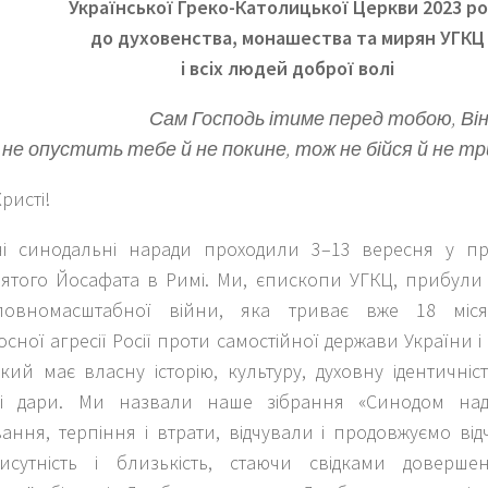
Української Греко-Католицької Церкви 2023 ро
до духовенства, монашества та мирян УГКЦ
і всіх людей доброї волі
Сам Господь ітиме перед тобою, Він
не опустить тебе й не покине, тож не бійся й не т
ристі!
ні синодальні наради проходили 3–13 вересня у пр
вятого Йосафата в Римі. Ми, єпископи УГКЦ, прибули з 
повномасштабної війни, яка триває вже 18 міся
осної агресії Росії проти самостійної держави України 
кий має власну історію, культуру, духовну ідентичніс
і дари. Ми назвали наше зібрання «Синодом наді
ання, терпіння і втрати, відчували і продовжуємо ві
исутність і близькість, стаючи свідками доверш