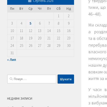
у твердин
Серпень 2026
тими, що 
Пн
Вт
Ср
Чт
Пт
Сб
Нд
46–48).
1
2
3
4
5
6
7
8
9
Ми склада
10
11
12
13
14
15
16
а розді
та в обс
17
18
19
20
21
22
23
перебува
24
25
26
27
28
29
30
власного
31
неминучо
« Лип
нашим ду
вовкам-з
Пошук:
життя за н
У часи в
мільйонів
НЕДАВНІ ЗАПИСИ
з вибухам