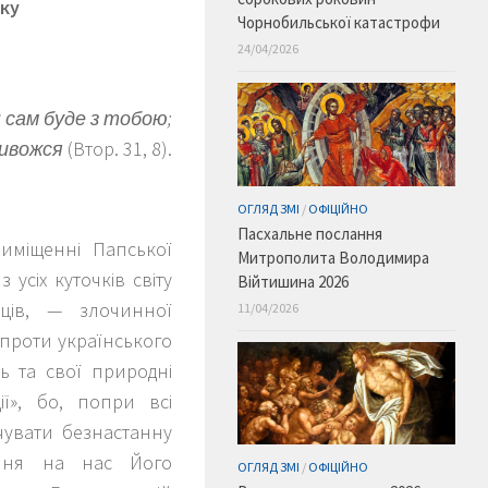
ку
Чорнобильської катастрофи
24/04/2026
 сам буде з тобою;
ривожся
(Втор. 31, 8).
ОГЛЯД ЗМІ
/
ОФІЦІЙНО
Пасхальне послання
иміщенні Папської
Митрополита Володимира
усіх куточків світу
Війтишина 2026
ців, — злочинної
11/04/2026
і проти українського
ть та свої природні
ї», бо, попри всі
дчувати безнастанну
ення на нас Його
ОГЛЯД ЗМІ
/
ОФІЦІЙНО