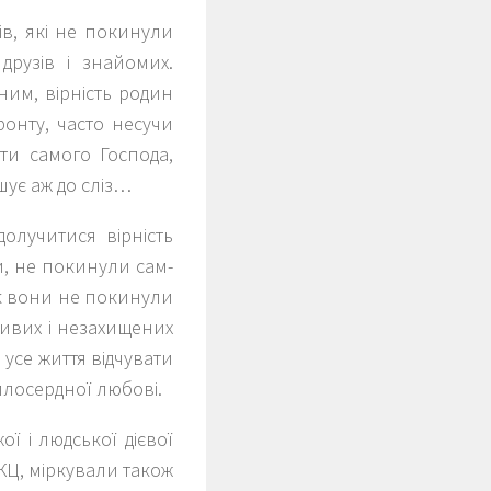
ів, які не покинули
друзів і знайомих.
ним, вірність родин
ронту, часто несучи
ати самого Господа,
шує аж до сліз…
долучитися вірність
и, не покинули сам-
як вони не покинули
ливих і незахищених
 усе життя відчувати
илосердної любові.
ї і людської дієвої
КЦ, міркували також