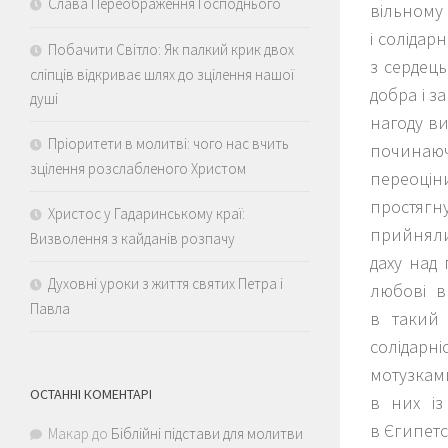
Слава Переображення Господнього
вільному 
і солідар
Побачити Світло: Як палкий крик двох
з сердец
сліпців відкриває шлях до зцілення нашої
добра і з
душі
нагоду ви
Пріоритети в молитві: чого нас вчить
починаюч
зцілення розслабленого Христом
переоцін
простягн
Христос у Гадаринському краї:
прийняли 
Визволення з кайданів розпачу
даху над
Духовні уроки з життя святих Петра і
любові в
Павла
в такий 
солідарні
мотузкам
ОСТАННІ КОМЕНТАРІ
в них із
в Єгипетс
Макар
до
Біблійні підстави для молитви