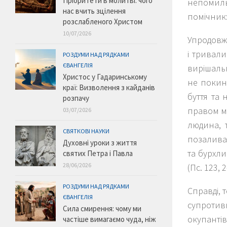
Пріоритети в молитві: чого
непомильн
нас вчить зцілення
помічник:
розслабленого Христом
10/07/2026
Упродовж
і тривали
РОЗДУМИ НАД РЯДКАМИ
ЄВАНГЕЛІЯ
вирішальн
Христос у Гадаринському
не покин
краї: Визволення з кайданів
буття та
розпачу
правом мо
03/07/2026
людина, 
СВЯТКОВІ НАУКИ
позалива
Духовні уроки з життя
та бурхли
святих Петра і Павла
28/06/2026
(Пс. 123, 2
РОЗДУМИ НАД РЯДКАМИ
Справді, 
ЄВАНГЕЛІЯ
супротив
Сила смирення: чому ми
окупанті
частіше вимагаємо чуда, ніж