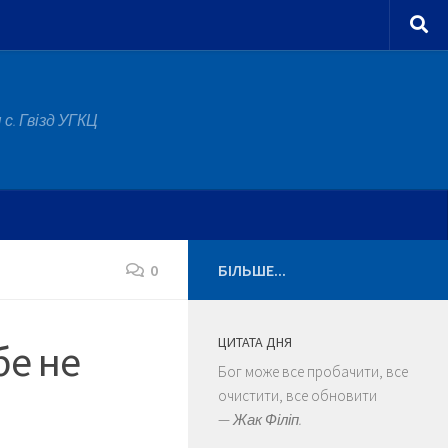
с. Гвізд УГКЦ
0
БІЛЬШЕ...
ЦИТАТА ДНЯ
бе не
Бог може все пробачити, все
очистити, все обновити
—
Жак Філіп.