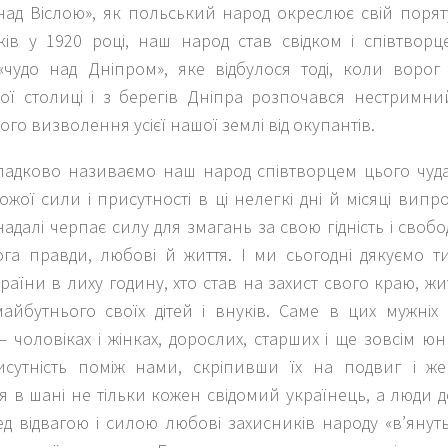
над Віслою», як польський народ окреслює свій порят
ків у 1920 році, наш народ став свідком і співтвор
«чудо над Дніпром», яке відбулося тоді, коли ворог 
кої столиці і з берегів Дніпра розпочався нестримн
ного визволення усієї нашої землі від окупантів.
адково називаємо наш народ співтворцем цього чуда,
жої сили і присутності в ці нелегкі дні й місяці вип
надалі черпає силу для змагань за свою гідність і свобод
ога правди, любові й життя. І ми сьогодні дякуємо т
раїни в лиху годину, хто став на захист свого краю, житт
майбутнього своїх дітей і внуків. Саме в цих мужніх
 чоловіках і жінках, дорослих, старших і ще зовсім ю
сутність поміж нами, скріпивши їх на подвиг і же
я в шані не тільки кожен свідомий українець, а люди д
ред відвагою і силою любові захисників народу «в’януть