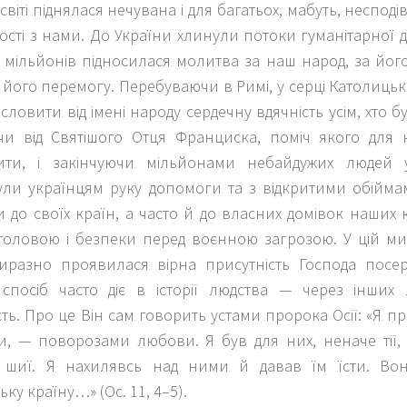
світі піднялася нечувана і для багатьох, мабуть, несподі
ності з нами. До України хлинули потоки гуманітарної 
ь мільйонів підносилася молитва за наш народ, за йо
а його перемогу. Перебуваючи в Римі, у серці Католиць
словити від імені народу сердечну вдячність усім, хто бу
и від Святішого Отця Франциска, поміч якого для 
ити, і закінчуючи мільйонами небайдужих людей у 
ули українцям руку допомоги та з відкритими обійм
до своїх країн, а часто й до власних домівок наших 
 головою і безпеки перед воєнною загрозою. У цій ми
иразно проявилася вірна присутність Господа посе
спосіб часто діє в історії людства — через інших
сть. Про це Він сам говорить устами пророка Осії: «Я п
и, — поворозами любови. Я був для них, неначе тії, 
 шиї. Я нахилявсь над ними й давав їм їсти. Во
ьку країну…» (Ос. 11, 4–5).