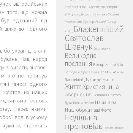
унок від російських
Історія
Євхаристія
Іван Хреститель
цем того, що можна
УГКЦ
Історія християнства в Україні
був відігнаний від
Архиєрейський Синод
Апостол Тома
Блаженніший
ий шлях до повного
УГКЦ
Святослав
Шевчук
Богоявлення
 бо українці стали
Великоднє
робувань. Наш народ
послання
Воскресіння
Вхід
у з висоти, зі своєї
Десять Божих
Господа у Єрусалим
им, хто не покинув
Духовне життя
Заповідей
я і гідності рідного
Життя Християнина
 і жертовних наших
Звернення
Зіслання Святого
них, виявив Господь
Наша Віра
Духа
Квітна Неділя
ртву, перед якими
Наш обряд
Наші Фото
Недільна
оброї волі в усьому
проповідь
 чужинці і тремтять
Неділя Томина