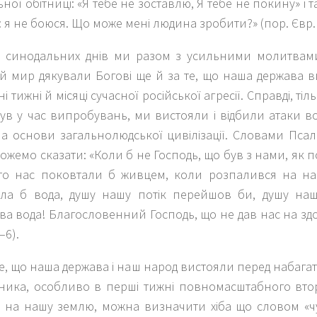
ої обітниці: «Я тебе не зоставлю, Я тебе не покину» і 
 я не боюся. Що може мені людина зробити?» (пор. Євр. 1
 синодальних днів ми разом з усильними молитвам
й мир дякували Богові ще й за те, що наша держава в
і тижні й місяці сучасної російської агресії. Справді, ті
ув у час випробувань, ми вистояли і відбили атаки в
 на основи загальнолюдської цивілізації. Словами Пс
жемо сказати: «Коли б не Господь, що був з нами, як п
то нас поковтали б живцем, коли розпалився на нас 
ла б вода, душу нашу потік перейшов би, душу наш
ва вода! Благословенний Господь, що не дав нас на здоб
–6).
те, що наша держава і наш народ вистояли перед набаг
ника, особливо в перші тижні повномасштабного вто
в на нашу землю, можна визначити хіба що словом «чу