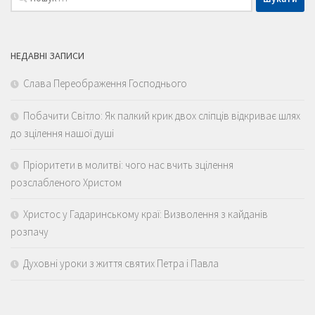
НЕДАВНІ ЗАПИСИ
Слава Переображення Господнього
Побачити Світло: Як палкий крик двох сліпців відкриває шлях
до зцілення нашої душі
Пріоритети в молитві: чого нас вчить зцілення
розслабленого Христом
Христос у Гадаринському краї: Визволення з кайданів
розпачу
Духовні уроки з життя святих Петра і Павла