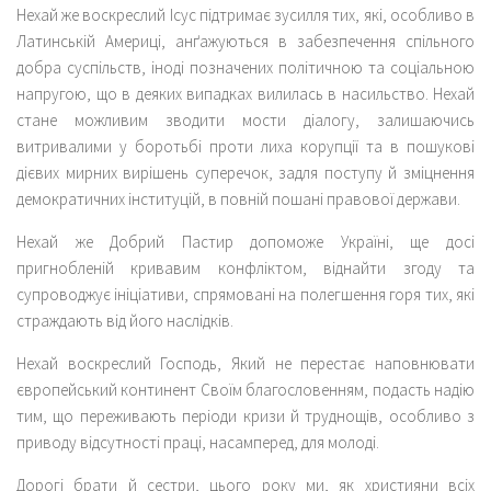
Нехай же воскреслий Ісус підтримає зусилля тих, які, особливо в
Латинській Америці, анґажуються в забезпечення спільного
добра суспільств, іноді позначених політичною та соціальною
напругою, що в деяких випадках вилилась в насильство. Нехай
стане можливим зводити мости діалогу, залишаючись
витривалими у боротьбі проти лиха корупції та в пошукові
дієвих мирних вирішень суперечок, задля поступу й зміцнення
демократичних інституцій, в повній пошані правової держави.
Нехай же Добрий Пастир допоможе Україні, ще досі
пригнобленій кривавим конфліктом, віднайти згоду та
супроводжує ініціативи, спрямовані на полегшення горя тих, які
страждають від його наслідків.
Нехай воскреслий Господь, Який не перестає наповнювати
європейський континент Своїм благословенням, подасть надію
тим, що переживають періоди кризи й труднощів, особливо з
приводу відсутності праці, насамперед, для молоді.
Дорогі брати й сестри, цього року ми, як християни всіх