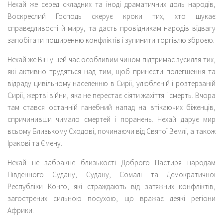
Нехай же серед складних та іноді драматичних доль народів,
Воскреслий Господь скерує кроки тих, хто шукає
справедливості й миру, та дасть провідникам народів відвагу
запобігати поширенню конфліктів і зупинити торгівлю зброєю.
Нехай же Він у цей час особливим чином підтримає зусилля тих,
які активно трудяться над тим, щоб принести полегшення та
відраду цивільному населенню в Сирії, улюбленій і розтерзаній
Сирії, жертві війни, яка не перестає сіяти жахіття і смерть. Вчора
там стався останній ганебний напад на втікаючих біженців,
спричинивши чимало смертей і поранень. Нехай дарує мир
всьому Близькому Сходові, починаючи від Святої Землі, а також
Іракові та Ємену.
Нехай не забракне близькості Доброго Пастиря народам
Південного Судану, Судану, Сомалі та Демократичної
Республіки Конго, які страждають від затяжних конфліктів,
загострених сильною посухою, що вражає деякі регіони
Африки.