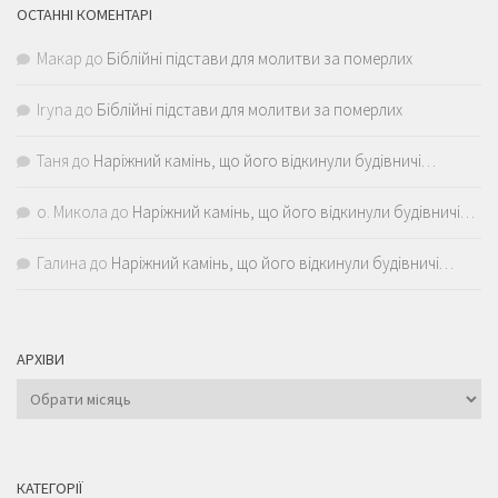
ОСТАННІ КОМЕНТАРІ
Макар
до
Біблійні підстави для молитви за померлих
Iryna
до
Біблійні підстави для молитви за померлих
Таня
до
Наріжний камінь, що його відкинули будівничі…
о. Микола
до
Наріжний камінь, що його відкинули будівничі…
Галина
до
Наріжний камінь, що його відкинули будівничі…
АРХІВИ
Архіви
КАТЕГОРІЇ