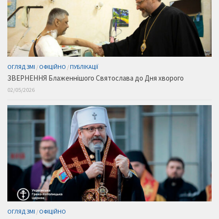
ОГЛЯД ЗМІ
/
ОФІЦІЙНО
/
ПУБЛІКАЦІЇ
ЗВЕРНЕННЯ Блаженнішого Святослава до Дня хворого
02/05/2026
ОГЛЯД ЗМІ
/
ОФІЦІЙНО