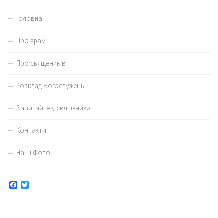
Головна
Про Храм
Про священиків
Розклад Богослужень
Запитайте у священика
Контакти
Наші Фото
Facebook
Twitter