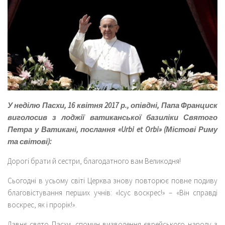
У неділю Пасхи, 16 квітня 2017 р., опівдні, Папа Франциск
виголосив з лоджії ватиканської базиліки Святого
Петра у Ватикані, послання «Urbi et Orbi» (Містові Риму
та світові):
Дорогі брати й сестри, благодатного вам Великодня!
Сьогодні в усьому світі Церква знову повторює повне подиву
благовістування перших учнів: «Ісус воскрес!» – «Він справді
воскрес, як і прорік!».
Давнє свято Пасхи, спомин визволення єврейського народу з