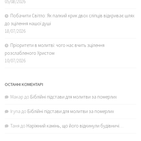
05/08/2026
Побачити Світло: Як палкий крик двох сліпців відкриває шлях
до зцілення нашої душі
18/07/2026
Пріоритети в молитві: чого нас вчить зцілення
розслабленого Христом
10/07/2026
ОСТАННІ КОМЕНТАРІ
Макар
до
Біблійні підстави для молитви за померлих
Iryna
до
Біблійні підстави для молитви за померлих
Таня
до
Наріжний камінь, що його відкинули будівничі…