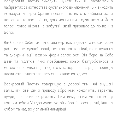
Воскреслий Пастир виходить шукати тих, які заблукали у
лабіринтах самотності та суспільного виключення; Він виходить
їм назустріч через братів і сестер, що вміють наблизитися з
пошаною та ласкавістю, допомогти цим людям почути Його
голос, голос ніколи не забутий, який призиває до приязні з
Богом.
Він бере на Себе тих, які стали жертвами давніх та нових форм
рабства: нелюдяної праці, нелегальної торгівлі, визискування
та дискримінації, важких форм залежності. Він бере на Себе
дітей та підлітків, яких позбавлено їхньої безтурботності з
метою визискування, і тих, хто має поранене серце з приводу
насильства, якого зазнає у стінах власного дому.
Воскреслий Пастир товаришує в дорозі тим, які змушені
залишити свій дім з приводу збройних конфліктів, терактів,
нужди, репресивних режимів. Цим вимушеним мігрантам під
кожним небом Він дозволяє зустріти братів і сестер, які діляться
хлібом та надією у спільній мандрівці.