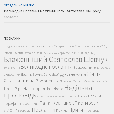
ОГЛЯД ЗМІ
/
ОФІЦІЙНО
Великоднє Послання Блаженнішого Святослава 2026 року
10/04/2026
ПОЗНАЧКИ
Історія УГКЦ
Євхаристія
Іван Хреститель
4 неділя по Зісланню
7 неділя по Зісланню
Історія християнства в Україні
Архиєрейський Синод УГКЦ
Апостол Тома
Блаженніший Святослав Шевчук
Великоднє послання
Воскресіння
Вхід Господа
Богоявлення
Життя
Духовне життя
Десять Божих Заповідей
у Єрусалим
Християнина
Звернення
Зіслання Святого Духа
Квітна Неділя
Недільна
Наш обряд
Наша Віра
Наші Фото
проповідь
Новини
Новини
Неділя Томина
Неділя самарянки
Пастирські
Папа Франциск
Парафії
П'ятидесятниця
Послання
Притчі
листи
Притча
Проповідь
Подружжя