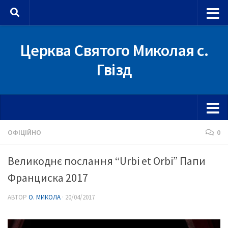
Skip to content
Церква Святого Миколая с.
Гвізд
ОФІЦІЙНО
0
Великоднє послання “Urbi et Orbi” Папи
Франциска 2017
АВТОР
О. МИКОЛА
·
20/04/2017