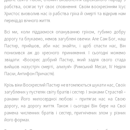
рабства, осягає тут своє сповнення: Своїм воскресінням Ісус
Христос визволив нас із рабства гріха й смерті та відкрив нам
перехід до вічного життя.
Всі ми, коли піддаємося опануванню гріхом, губимо добру
дорогу та блукаємо, немов загублені овечки. Але Сам Бог, наш
Пастир, прийшов, аби нас знайти, і щоб спасти нас, Він
понизився аж до хресного приниження. І сьогодні можемо
звіщати: «Воскрес добрий Пастир, який задля свого стада
вийшов назустріч смерті, алилуя!» (Римський Месал, IV Неділя
Пасхи, Антифон Причастя).
Крізь віки Воскреслий Пастир не втомлюється шукати нас, Своїх
загублених у пустелях світу братів і сестер. І знаками Страстей –
ранами Його милосердної любові – притягає нас на Свою
дорогу, на дорогу життя. Також і сьогодні Він бере на Свої
рамена численних братів і сестер, пригнічених злом у різних
його формах.