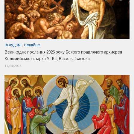
ОГЛЯД ЗМІ
/
ОФІЦІЙНО
Великоднє послання 2026 року Божого правлячого архиєрея
Коломийської єпархії УГКЦ Василія Івасюка
11/04/2026