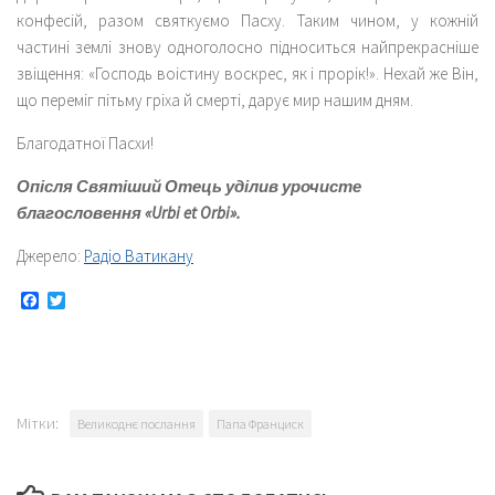
конфесій, разом святкуємо Пасху. Таким чином, у кожній
частині землі знову одноголосно підноситься найпрекрасніше
звіщення: «Господь воістину воскрес, як і прорік!». Нехай же Він,
що переміг пітьму гріха й смерті, дарує мир нашим дням.
Благодатної Пасхи!
Опісля Святіший Отець уділив урочисте
благословення «Urbi et Orbi».
Джерело:
Радіо Ватикану
Facebook
Twitter
Мітки:
Великоднє послання
Папа Франциск