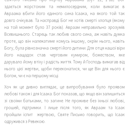
здається жорстоким та немилосердним, коли вимагає в
Авраама вбити його єдиного сина Ісаака, на якого той так
довго очікував. Та насправді Бог не хотів смерті хлопця (якому
на той момент було 37 років). Авраам неправильно зрозумів
Всевишнього. Старець так любив свого сина, аж навіть думка
проте, що він належатиме комусь іншому, окрім нього, навіть
Богу, була рівнозначна смерті його дитини. Для отця нашої віри
його нащадок став черговим кумиром, божеством, яке
дарувало йому втіху і радість життя. Тому й Господь вимагав від
нього цієї жертви, щоби переконатися, чи ще Він для нього є
Богом, чи є на першому місці.
Хоч як це дивно виглядає, це випробування було проявом
любові також і для Ісаака. Бог показав, що якщо він залишиться
зі своїми батьками, то загине. Не проживе без їхньої любові,
грошей, підтримки. І лише після того, як Авраам та Ісаак
пройшли іспит жертвою, Святе Письмо говорить, що Ісаак
одружився з Ревекою.