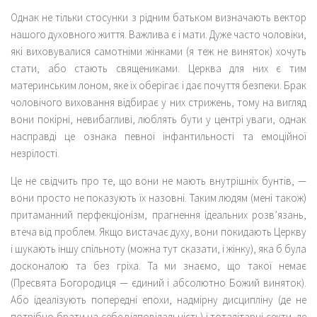
Однак не тільки стосунки з рідним батьком визначають вектор
нашого духовного життя. Важлива є і мати. Дуже часто чоловіки,
які виховувалися самотніми жінками (я теж не виняток) хочуть
стати, або стають священиками. Церква для них є тим
материнським лоном, яке їх оберігає і дає почуття безпеки. Брак
чоловічого виховання відбирає у них стрижень, тому на вигляд
вони покірні, невибагливі, люблять бути у центрі уваги, однак
насправді це ознака певної інфантильності та емоційної
незрілості.
Це не свідчить про те, що вони не мають внутрішніх бунтів, —
вони просто не показують їх назовні. Таким людям (мені також)
притаманний перфекціонізм, прагнення ідеальних розв’язань,
втеча від проблем. Якщо вистачає духу, вони покидають Церкву
і шукають іншу спільноту (можна тут сказати, і жінку), яка б була
досконалою та без гріха. Та ми знаємо, що такої немає
(Пресвята Богородиця — єдиний і абсолютно Божий виняток).
Або ідеалізують попередні епохи, надмірну дисципліну (де не
потрібно брати на себе відповідальність) і тоталітарні секти, де