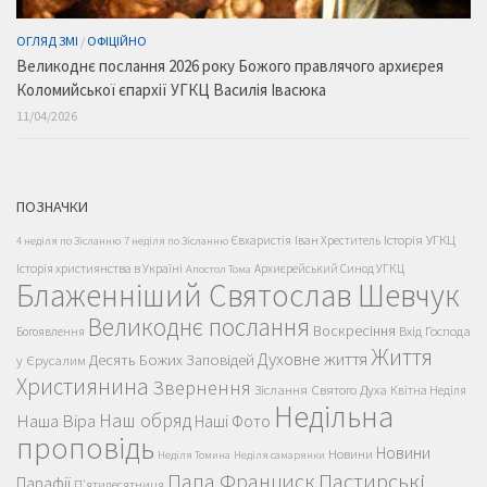
ОГЛЯД ЗМІ
/
ОФІЦІЙНО
Великоднє послання 2026 року Божого правлячого архиєрея
Коломийської єпархії УГКЦ Василія Івасюка
11/04/2026
ПОЗНАЧКИ
Історія УГКЦ
Євхаристія
Іван Хреститель
4 неділя по Зісланню
7 неділя по Зісланню
Історія християнства в Україні
Архиєрейський Синод УГКЦ
Апостол Тома
Блаженніший Святослав Шевчук
Великоднє послання
Воскресіння
Вхід Господа
Богоявлення
Життя
Духовне життя
Десять Божих Заповідей
у Єрусалим
Християнина
Звернення
Зіслання Святого Духа
Квітна Неділя
Недільна
Наш обряд
Наша Віра
Наші Фото
проповідь
Новини
Новини
Неділя Томина
Неділя самарянки
Пастирські
Папа Франциск
Парафії
П'ятидесятниця