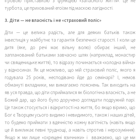
ігровою приставкою з функцією «запасного життя». Це не
турбота, це прихований егоїзм під маскою лагідності.
3. Діти — не власність і не «страховий поліс»
Діти — це велика радість, але для деяких батьків також
інвестиція у майбутнє та гарантія безпечної старості. І коли це
дитя (яке, до речі має вільну волю) обирає інший, не
запланований батьками завчасно шлях (наприклад, монастир
чи священицьке життя), то відразу починається «холодна війна»
у відносинах. Як це можливо, що мій страховий поліс, якого я
годувала 25 років, несподівано йде до семінарії? І, немов
обмануті вкладники, ми вимагаємо пояснень. Так виходить на
яв уся правда, що діти сприймалися як біологічна власність, а не
Божий дар, що його було доручено доглядати подружній парі.
Це також стосується і відкритості на життя, бо якщо віримо, що
Бог є Творцем усього видимо і невидимого, також і наших дітей,
то будемо приймати з вдячністю кожну вагітність (навіть якщо
це й викликає певні труднощі, а навіть спротив і нерозуміння).
Якщо ж ми лише «охрещені язичники» і вважаємо, що це ми