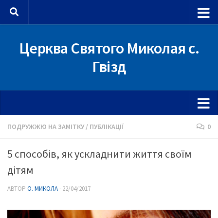
Skip to content
Церква Святого Миколая с.
Гвізд
ПОДРУЖЖЮ НА ЗАМІТКУ
/
ПУБЛІКАЦІЇ
0
5 способів, як ускладнити життя своїм
дітям
АВТОР
О. МИКОЛА
·
22/04/2017