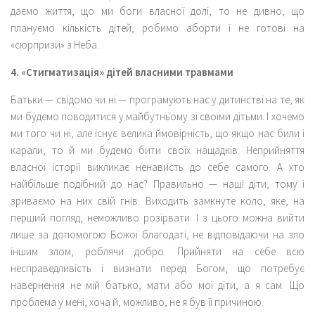
даємо життя, що ми боги власної долі, то не дивно, що
плануємо кількість дітей, робимо аборти і не готові на
«сюрпризи» з Неба.
4. «Стигматизація» дітей власними травмами
Батьки — свідомо чи ні — програмують нас у дитинстві на те, як
ми будемо поводитися у майбутньому зі своїми дітьми. І хочемо
ми того чи ні, але існує велика ймовірність, що якщо нас били і
карали, то й ми будемо бити своїх нащадків. Неприйняття
власної історії викликає ненависть до себе самого. А хто
найбільше подібний до нас? Правильно — наші діти, тому і
зриваємо на них свій гнів. Виходить замкнуте коло, яке, на
перший погляд, неможливо розірвати. І з цього можна вийти
лише за допомогою Божої благодаті, не відповідаючи на зло
іншим злом, роблячи добро. Прийняти на себе всю
несправедливість і визнати перед Богом, що потребує
навернення не мій батько, мати або мої діти, а я сам. Що
проблема у мені, хоча й, можливо, не я був її причиною.