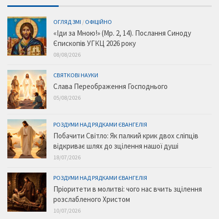
ОГЛЯД ЗМІ
/
ОФІЦІЙНО
«Іди за Мною!» (Мр. 2, 14). Послання Синоду
Єпископів УГКЦ 2026 року
08/08/2026
СВЯТКОВІ НАУКИ
Слава Переображення Господнього
05/08/2026
РОЗДУМИ НАД РЯДКАМИ ЄВАНГЕЛІЯ
Побачити Світло: Як палкий крик двох сліпців
відкриває шлях до зцілення нашої душі
18/07/2026
РОЗДУМИ НАД РЯДКАМИ ЄВАНГЕЛІЯ
Пріоритети в молитві: чого нас вчить зцілення
розслабленого Христом
10/07/2026