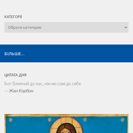
КАТЕГОРІЇ
Категорії
БІЛЬШЕ...
ЦИТАТА ДНЯ
Бог ближчий до нас, ніж ми самі до себе
—
Жан Корбон.