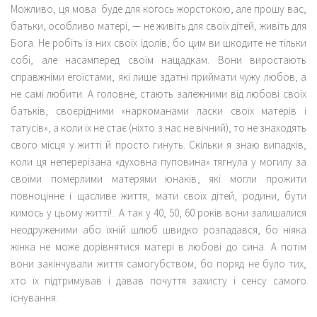
Можливо, ця мова буде для когось жорстокою, але прошу вас,
батьки, особливо матері, — не живіть для своїх дітей, живіть для
Бога. Не робіть із них своїх ідолів, бо цим ви шкодите не тільки
собі, але насамперед своїм нащадкам. Вони виростають
справжніми егоїстами, які лише здатні приймати чужу любов, а
не самі любити. А головне, стають залежними від любові своїх
батьків, своєрідними «наркоманами ласки своїх матерів і
татусів», а коли їх не стає (ніхто з нас не вічний), то не знаходять
свого місця у житті й просто гинуть. Скільки я знаю випадків,
коли ця неперерізана «духовна пуповина» тягнула у могилу за
своїми померлими матерями юнаків, які могли прожити
повноцінне і щасливе життя, мати своїх дітей, родини, бути
кимось у цьому житті!.. А так у 40, 50, 60 років вони залишалися
неодруженими або їхній шлюб швидко розпадався, бо ніяка
жінка не може дорівнятися матері в любові до сина. А потім
вони закінчували життя самогубством, бо поряд не було тих,
хто їх підтримував і давав почуття захисту і сенсу самого
існування.