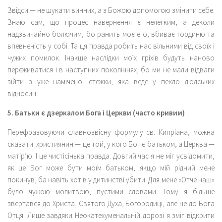
Звідси — не шукати винних, а з Божою допомогою змінити себе.
Знаю сам, що процес навернення є нелегким, а деколи
надзвичайно болючим, бо ранить моє его, вбиває гординю та
впевненість у собі. Та ця правда робить нас вільними від своїх і
чужих помилок. Інакше наслідки моїх гріхів будуть наново
переживатися і в наступних поколіннях, бо ми не мали відваги
зійти з уже наміченої стежки, яка веде у пекло людських
відносин.
5. Батьки є дзеркалом Бога і Церкви (часто кривим)
Перефразовуючи славнозвісну формулу св. Кипріана, можна
сказати: християнин — це той, у кого Бог є батьком, а Церква —
матір’ю. І це чистісінька правда. Довгий час я не міг усвідомити,
як це Бог може бути моїм батьком, якщо мій рідний мене
покинув, ба навіть хотів у дитинстві убити. Для мене «Отче наш»
було чужою молитвою, пустими словами. Тому я більше
звертався до Христа, Святого Духа, Богородиці, але не до Бога
Отця. Лише завдяки Неокатехуменальній дорозі я зміг відкрити