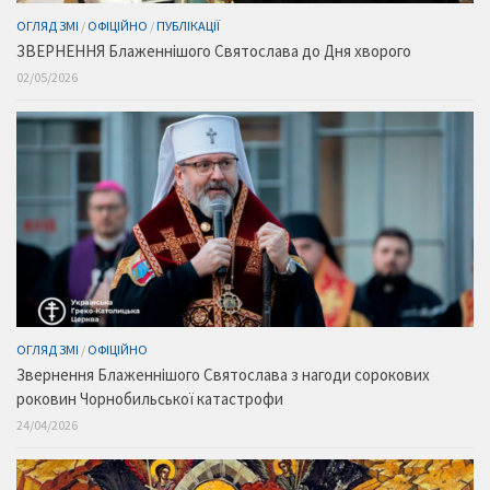
ОГЛЯД ЗМІ
/
ОФІЦІЙНО
/
ПУБЛІКАЦІЇ
ЗВЕРНЕННЯ Блаженнішого Святослава до Дня хворого
02/05/2026
ОГЛЯД ЗМІ
/
ОФІЦІЙНО
Звернення Блаженнішого Святослава з нагоди сорокових
роковин Чорнобильської катастрофи
24/04/2026