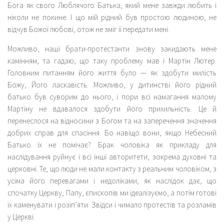
Бога як свого Люблячого Батька, який мене завжди любить і
ніколи не покине. І що мій рідний був простою людиною, не
відчув Божої любові, отож не зміг її передати мені.
Можливо, наші брати-протестанти знову закидають мене
камінням, та гадаю, що таку проблему мав і Мартін Лютер.
Головним питанням його життя було — як здобути милість
Божу, Його ласкавість. Можливо, у дитинстві його рідний
батько був суворим до нього, і пори всі намагання малому
Мартіну не вдавалося здобути його прихильність. Це й
перенеслося на відносини з Богом та на заперечення значення
добрих справ для спасіння. Бо навіщо вони, якщо Небесний
Батько їх не помічає? Брак чоловіка як прикладу для
наслідування руйнує і всі інші авторитети, зокрема духовні та
церковні. Те, що люди не мали контакту з реальним чоловіком, з
усіма його перевагами і недоліками, як наслідок дає, що
спочатку Церкву, Папу, єпископів ми ідеалізуємо, а потім готові
їх каменувати і розіп’яти. Звідси і чимало протестів та розламів
у Церкві.