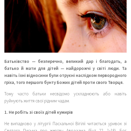
Батьківство — безперечно, великий дар і благодать, а
батько й мати для дітей — найдорожчі у світі люди. Та
навіть їхні відносини були отруєні наслідком первородного
гріха, того першого бунту Божих дітей проти свого Творця.
Тому часто батьки несвідомо ускладнюють або навіть
руйнують життя свої рідним чадам.
1. Не робіть зі своїх дітей кумирів
Не випадково у літургії Пасхальної Вігілії читається уривок зі
Святого Письма про жертву Аврааама (Бут 22, 1‑18). Бог