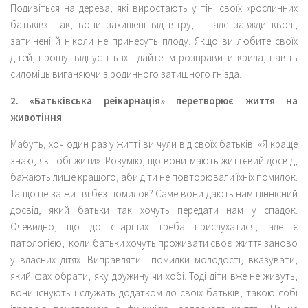
Подивіться на дерева, які виростають у тіні своїх «рослинних
батьків»! Так, вони захищені від вітру, — але завжди кволі,
затиінені й ніколи не принесуть плоду. Якщо ви любите своїх
дітей, прошу: відпустіть їх і дайте їм розправити крила, навіть
силоміць виганяючи з родинного затишного гнізда.
2. «Батьківська реікарнація» перетворює життя на
животіння
Мабуть, хоч один раз у житті ви чули від своїх батьків: «Я краще
знаю, як тобі жити». Розумію, що вони мають життєвий досвід,
бажають лише кращого, аби діти не повторювали їхніх помилок.
Та що це за життя без помилок? Саме вони дають нам ціннісний
досвід, який батьки так хочуть передати нам у спадок.
Очевидно, що до старших треба прислухатися; але є
патологією, коли батьки хочуть проживати своє життя заново
у власних дітях. Виправляти помилки молодості, вказувати,
який фах обрати, яку дружину чи хобі. Тоді діти вже не живуть,
вони існують і служать додатком до своїх батьків, такою собі