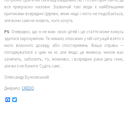
все прекрасно назовні. Зазвичай такі люди є найбільшими
критиками всередині Церкви, яким ніщо і ніхто не подобається,
але вони самі не знають, чого хочуть.
PS
: Очевидно, що я не маю своїх дітей і ця стаття може комусь
здатися зарозумілою. Та чимало описаних у ній ситуацій взято з
мого власного досвіду або спостережень. Ваша справа —
погоджуватися з цим чи ні; але якщо це якимось чином вас
зачепить, заболить, то, можливо, і всередині рана десь гниє,
але ви її не бачите. Судіть самі…
Олександр Бучковський
Джерело:
CREDO
Facebook
Twitter