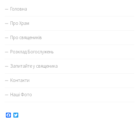
Головна
Про Храм
Про священиків
Розклад Богослужень
Запитайте у священика
Контакти
Наші Фото
Facebook
Twitter