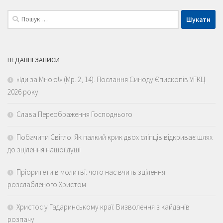
Пошук:
НЕДАВНІ ЗАПИСИ
«Іди за Мною!» (Мр. 2, 14). Послання Синоду Єпископів УГКЦ
2026 року
Слава Переображення Господнього
Побачити Світло: Як палкий крик двох сліпців відкриває шлях
до зцілення нашої душі
Пріоритети в молитві: чого нас вчить зцілення
розслабленого Христом
Христос у Гадаринському краї: Визволення з кайданів
розпачу