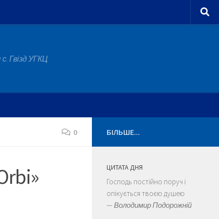
с. Гвізд УГКЦ
0
БІЛЬШЕ...
ЦИТАТА ДНЯ
Orbi»
Господь постійно поруч і
опікується твоєю душею
—
Володимир Подорожній