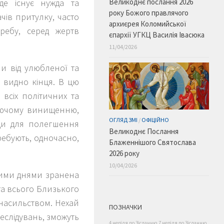
Великоднє послання 2026
де існує нужда та
року Божого правлячого
чів притулку, часто
архиєрея Коломийської
ребу, серед жертв
єпархії УГКЦ Василія Івасюка
11/04/2026
чи від улюбленої та
е видно кінця. В цю
 всіх політичних та
ваючому винищенню,
ОГЛЯД ЗМІ
/
ОФІЦІЙНО
ди для полегшення
Великоднє Послання
ребують, одночасно,
Блаженнішого Святослава
2026 року
10/04/2026
цими днями зранена
та всього Близького
 насильством. Нехай
ПОЗНАЧКИ
реслідувань, зможуть
4 неділя по Зісланню
7 неділя по Зісланню