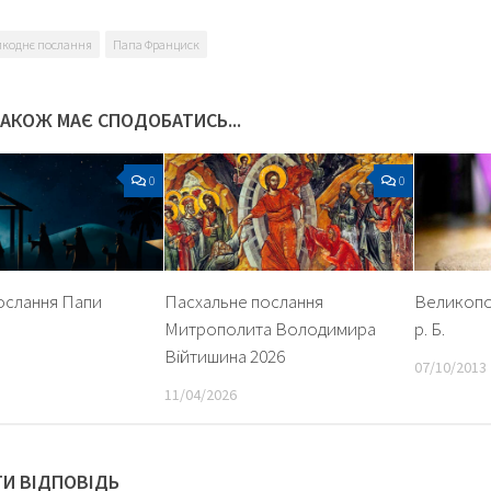
икоднє послання
Папа Франциск
ТАКОЖ МАЄ СПОДОБАТИСЬ...
0
0
ослання Папи
Пасхальне послання
Великопо
Митрополита Володимира
р. Б.
Війтишина 2026
07/10/2013
11/04/2026
И ВІДПОВІДЬ