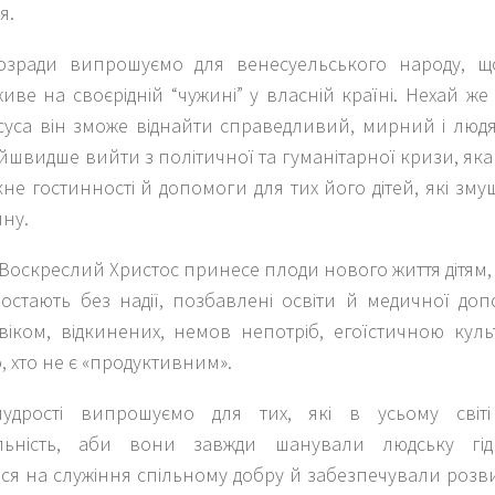
я.
озради випрошуємо для венесуельського народу, щ
живе на своєрідній “чужині” у власній країні. Нехай ж
Ісуса він зможе віднайти справедливий, мирний і люд
швидше вийти з політичної та гуманітарної кризи, яка й
не гостинності й допомоги для тих його дітей, які зм
ну.
Воскреслий Христос принесе плоди нового життя дітям, я
ростають без надії, позбавлені освіти й медичної до
віком, відкинених, немов непотріб, егоїстичною куль
о, хто не є «продуктивним».
мудрості випрошуємо для тих, які в усьому світ
альність, аби вони завжди шанували людську гід
ся на служіння спільному добру й забезпечували розви