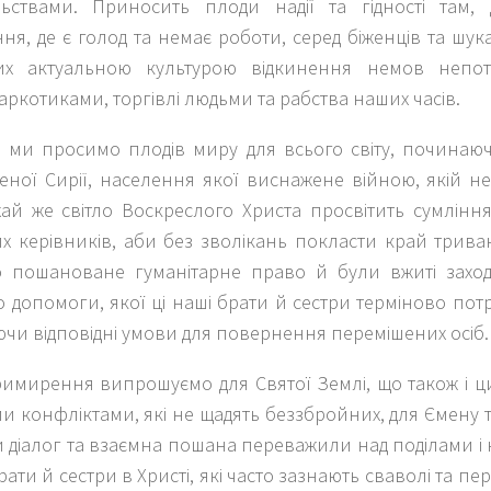
ьствами. Приносить плоди надії та гідності там, 
я, де є голод та немає роботи, серед біженців та шука
их актуальною культурою відкинення немов непот
наркотиками, торгівлі людьми та рабства наших часів.
ні ми просимо плодів миру для всього світу, починаю
еної Сирії, населення якої виснажене війною, якій н
ай же світло Воскреслого Христа просвітить сумління
их керівників, аби без зволікань покласти край три
 пошановане гуманітарне право й були вжиті захо
о допомоги, якої ці наші брати й сестри терміново пот
чи відповідні умови для повернення перемішених осіб.
римирення випрошуємо для Святої Землі, що також і 
и конфліктами, які не щадять беззбройних, для Ємену 
и діалог та взаємна пошана переважили над поділами і
рати й сестри в Христі, які часто зазнають сваволі та пе