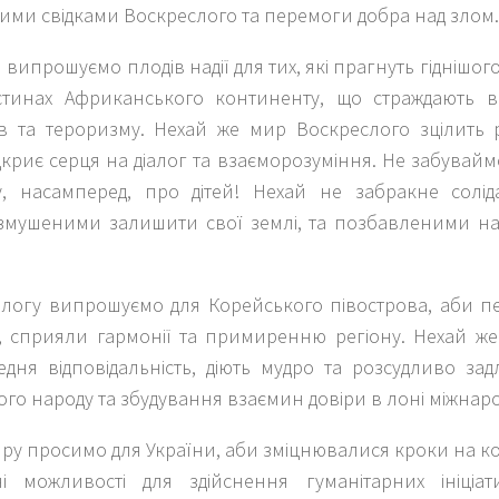
лими свідками Воскреслого та перемоги добра над злом.
 випрошуємо плодів надії для тих, які прагнуть гіднішог
стинах Африканського континенту, що страждають ві
ів та тероризму. Нехай же мир Воскреслого зцілить
ідкриє серця на діалог та взаєморозуміння. Не забувай
у, насамперед, про дітей! Нехай не забракне солід
змушеними залишити свої землі, та позбавленими на
іалогу випрошуємо для Корейського півострова, аби п
, сприяли гармонії та примиренню регіону. Нехай же 
едня відповідальність, діють мудро та розсудливо за
го народу та збудування взаємин довіри в лоні міжнаро
ру просимо для України, аби зміцнювалися кроки на ко
і можливості для здійснення гуманітарних ініціат