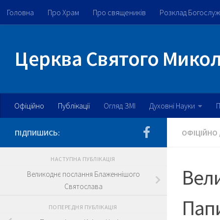
Головна
Про Храм
Про священиків
Розклад Богослу
Skip to content
Церква Святого Микола
Офіційно
Публікації
Огляд ЗМІ
Духовні Науки
П
ПІДПИШИСЬ:
ОФІЦІЙНО
НАСТУПНА ПУБЛІКАЦІЯ
Вели
Великоднє послання Блаженнішого
Святослава
Папи
ПОПЕРЕДНЯ ПУБЛІКАЦІЯ