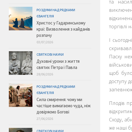
та насил
виключенн
РОЗДУМИ НАД РЯДКАМИ
ЄВАНГЕЛІЯ
відкинен
Христос у Гадаринському
торгівлі 
краї: Визволення з кайданів
розпачу
І сьогод
03/07/2026
скривавл
СВЯТКОВІ НАУКИ
Пасху нех
Духовні уроки з життя
військов
святих Петра і Павла
щоб було
28/06/2026
доступу д
РОЗДУМИ НАД РЯДКАМИ
запевнюю
ЄВАНГЕЛІЯ
Сила смирення: чому ми
Плодів п
частіше вимагаємо чуда, ніж
відкритим
довіряємо Богові
Сходу, аб
27/06/2026
же наші б
СВЯТКОВІ НАУКИ