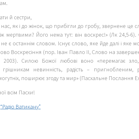
ам.
ати й сестри,
о нас, як і до жінок, що прибігли до гробу, звернене це 
ж мертвими? Його нема тут: він воскрес!» (Лк 24,5-6). 
 не є останнім словом. Існує слово, яке йде далі і яке
лово Воскресіння (пор. Іван Павло ІІ, Слово на заверше
я 2003). Силою Божої любові воно «перемагає зло
 грішникам невинність, радість – пригнобленим, р
могутніх, поширює згоду та мир» (Пасхальне Послання Exu
ої всім Пасхи!
:
“Радіо Ватикану”
k
er