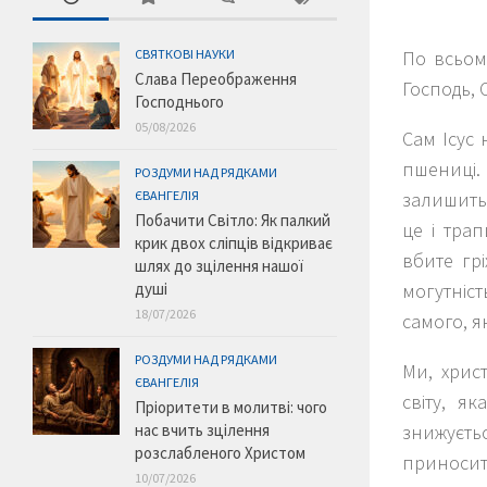
СВЯТКОВІ НАУКИ
По всьому
Слава Переображення
Господь, 
Господнього
05/08/2026
Сам Ісус
пшениці.
РОЗДУМИ НАД РЯДКАМИ
ЄВАНГЕЛІЯ
залишитьс
Побачити Світло: Як палкий
це і тра
крик двох сліпців відкриває
вбите гр
шлях до зцілення нашої
душі
могутніс
18/07/2026
самого, я
РОЗДУМИ НАД РЯДКАМИ
Ми, хрис
ЄВАНГЕЛІЯ
світу, я
Пріоритети в молитві: чого
нас вчить зцілення
знижуєтьс
розслабленого Христом
приносить
10/07/2026