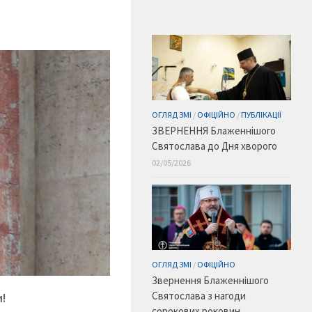
ОГЛЯД ЗМІ
/
ОФІЦІЙНО
/
ПУБЛІКАЦІЇ
ЗВЕРНЕННЯ Блаженнішого
Святослава до Дня хворого
02/05/2026
ОГЛЯД ЗМІ
/
ОФІЦІЙНО
Звернення Блаженнішого
Святослава з нагоди
!
сорокових роковин