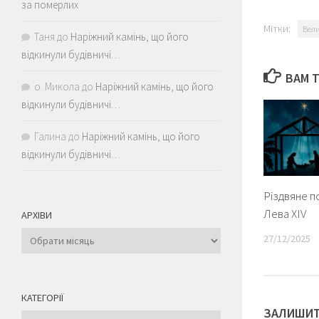
за померлих
Мітки:
Вел
Таня
до
Наріжний камінь, що його
відкинули будівничі…
ВАМ 
о. Микола
до
Наріжний камінь, що його
відкинули будівничі…
Галина
до
Наріжний камінь, що його
відкинули будівничі…
Різдвяне п
Лева XIV
АРХІВИ
Архіви
27/12/2025
КАТЕГОРІЇ
ЗАЛИШИТ
Категорії