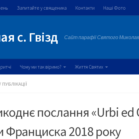
жень
Запитайте у священика
Контакти
Наші Фото
я с. Гвізд
Сайт парафії Святого Миколая 
ритчі
Чому ми так віримо?
Життя Святих
/
ПУБЛІКАЦІЇ
коднє послання «Urbi ed 
 Франциска 2018 року