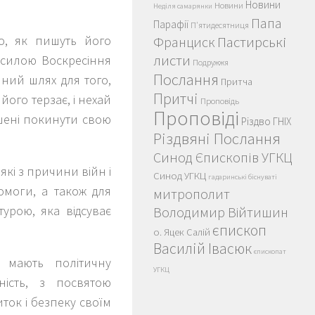
Новини
Новини
Неділя самарянки
Папа
Парафії
П'ятидесятниця
о, як пишуть його
Пастирські
Франциск
листи
е силою Воскресіння
Подружжя
Послання
яний шлях для того,
Притча
Притчі
ого терзає, і нехай
Проповідь
Проповіді
ушені покинути свою
Різдво ГНІХ
Різдвяні Послання
Синод Єпископів УГКЦ
кі з причини війн і
Синод УГКЦ
гадаринські біснуваті
помоги, а також для
митрополит
турою, яка відсуває
Володимир Війтишин
єпископ
о. Яцек Салій
Василій Івасюк
єпископат
і мають політичну
УГКЦ
ність, з посвятою
ток і безпеку своїм