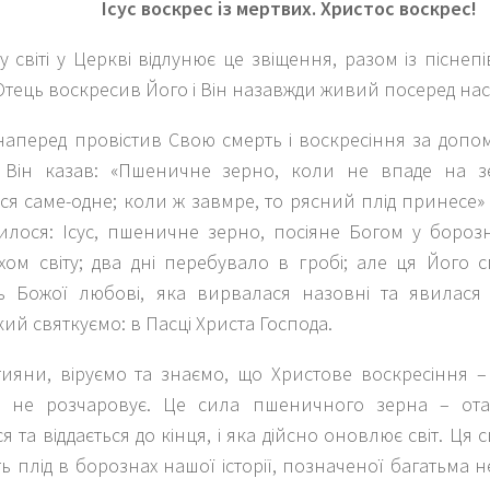
Ісус воскрес із мертвих. Христос воскрес!
 світі у Церкві відлунює це звіщення, разом із піснепі
Отець воскресив Його і Він назавжди живий посеред нас.
 наперед провістив Свою смерть і воскресіння за доп
 Він казав: «Пшеничне зерно, коли не впаде на з
я саме-одне; коли ж завмре, то рясний плід принесе» (І
пилося: Ісус, пшеничне зерно, посіяне Богом у бороз
іхом світу; два дні перебувало в гробі; але ця Його
ть Божої любові, яка вирвалася назовні та явилася 
кий святкуємо: в Пасці Христа Господа.
тияни, віруємо та знаємо, що Христове воскресіння –
ка не розчаровує. Це сила пшеничного зерна – ота
я та віддається до кінця, і яка дійсно оновлює світ. Ця с
 плід в борознах нашої історії, позначеної багатьма