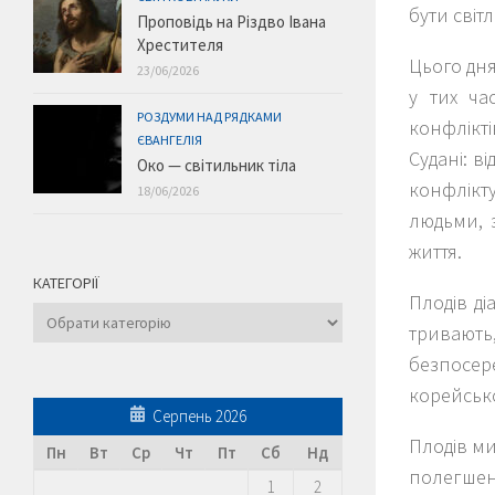
бути світ
Проповідь на Різдво Івана
Хрестителя
Цього дня
23/06/2026
у тих ча
РОЗДУМИ НАД РЯДКАМИ
конфлікт
ЄВАНГЕЛІЯ
Судані: в
Око — світильник тіла
конфлікт
18/06/2026
людьми, 
життя.
КАТЕГОРІЇ
Плодів д
Категорії
тривають
безпосер
корейсько
Серпень 2026
Плодів ми
Пн
Вт
Ср
Чт
Пт
Сб
Нд
полегшен
1
2