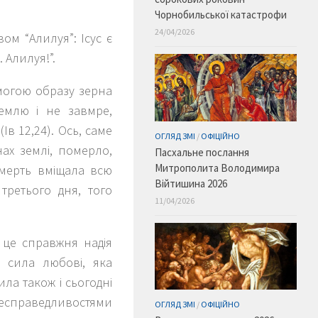
Чорнобильської катастрофи
24/04/2026
вом “Алилуя”: Ісус є
 Алилуя!”.
омогою образу зерна
емлю і не завмре,
в 12,24). Ось, саме
ОГЛЯД ЗМІ
/
ОФІЦІЙНО
нах землі, померло,
Пасхальне послання
Митрополита Володимира
 смерть вміщала всю
Війтишина 2026
третього дня, того
11/04/2026
 це справжня надія
 сила любові, яка
ила також і сьогодні
 несправедливостями
ОГЛЯД ЗМІ
/
ОФІЦІЙНО