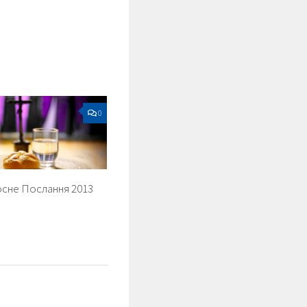
0
сне Послання 2013