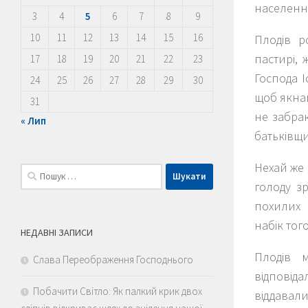
населенн
3
4
5
6
7
8
9
10
11
12
13
14
15
16
Плодів р
пастирі, 
17
18
19
20
21
22
23
Господа 
24
25
26
27
28
29
30
щоб якнай
31
не забрак
« Лип
батьківщи
Нехай же 
Пошук:
голоду з
похилих 
набік тог
НЕДАВНІ ЗАПИСИ
Плодів 
Слава Переображення Господнього
відповід
Побачити Світло: Як палкий крик двох
віддавали