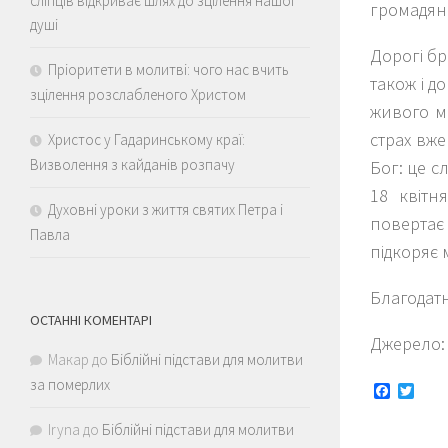
сліпців відкриває шлях до зцілення нашої
громадян
душі
Дорогі бр
Пріоритети в молитві: чого нас вчить
також і д
зцілення розслабленого Христом
живого мі
страх вже
Христос у Гадаринському краї:
Визволення з кайданів розпачу
Бог: це с
18 квітн
Духовні уроки з життя святих Петра і
повертає
Павла
підкоряє 
Благодатн
ОСТАННІ КОМЕНТАРІ
Джерело
Макар
до
Біблійні підстави для молитви
за померлих
Faceboo
Twitt
Iryna
до
Біблійні підстави для молитви