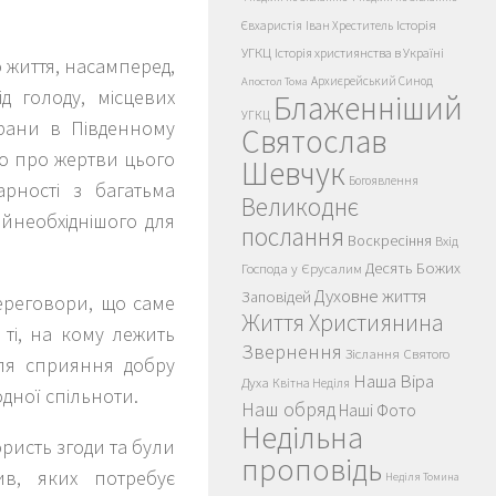
Історія
Євхаристія
Іван Хреститель
УГКЦ
Історія християнства в Україні
о життя, насамперед,
Архиєрейський Синод
Апостол Тома
д голоду, місцевих
Блаженніший
УГКЦ
 рани в Південному
Святослав
мо про жертви цього
Шевчук
Богоявлення
арності з багатьма
Великоднє
йнеобхіднішого для
послання
Воскресіння
Вхід
Десять Божих
Господа у Єрусалим
Духовне життя
Заповідей
ереговори, що саме
Життя Християнина
ті, на кому лежить
Звернення
Зіслання Святого
для сприяння добру
Наша Віра
Духа
Квітна Неділя
дної спільноти.
Наш обряд
Наші Фото
Недільна
ристь згоди та були
проповідь
ив, яких потребує
Неділя Томина