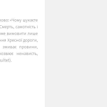
слово: «Чому шукаєте
Смерть, самотність і
 може вимовити лише
ння Хресної дороги,
, змиває провини,
озвіює ненависть,
ltet).