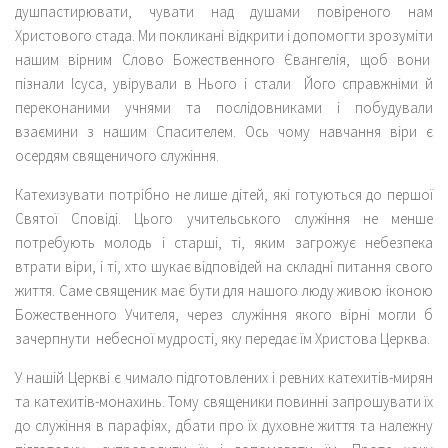
душпастирювати, чувати над душами повіреного нам
Христового стада. Ми покликані відкрити і допомогти зрозуміти
нашим вірним Слово Божественного Євангелія, щоб вони
пізнали Ісуса, увірували в Нього і стали Його справжніми й
переконаними учнями та послідовниками і побудували
взаємини з нашим Спасителем. Ось чому навчання віри є
осердям священичого служіння.
Катехизувати потрібно не лише дітей, які готуються до першої
Святої Сповіді. Цього учительського служіння не менше
потребують молодь і старші, ті, яким загрожує небезпека
втрати віри, і ті, хто шукає відповідей на складні питання свого
життя. Саме священик має бути для нашого люду живою іконою
Божественного Учителя, через служіння якого вірні могли б
зачерпнути небесної мудрості, яку передає їм Христова Церква.
У нашій Церкві є чимало підготовлених і ревних катехитів-мирян
та катехитів-монахинь. Тому священики повинні запрошувати їх
до служіння в парафіях, дбати про їх духовне життя та належну