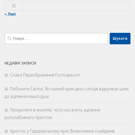
31
« Лип
Пошук:
НЕДАВНІ ЗАПИСИ
Слава Переображення Господнього
Побачити Світло: Як палкий крик двох сліпців відкриває шлях
до зцілення нашої душі
Пріоритети в молитві: чого нас вчить зцілення
розслабленого Христом
Христос у Гадаринському краї: Визволення з кайданів