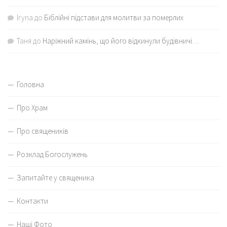
Iryna
до
Біблійні підстави для молитви за померлих
Таня
до
Наріжний камінь, що його відкинули будівничі…
Головна
Про Храм
Про священиків
Розклад Богослужень
Запитайте у священика
Контакти
Наші Фото