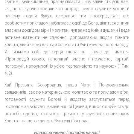
святим і великим днем, прагну скласти щиру вдячність усім вам,
які, не очікуючи похвали чи нагород, ревно служите Богові й
нашому людові. Дякую особливо тим з-посеред вас, хто
особистим прикладом наближає людей до Бога, ділиться з ними
власним досвідом віри і молитви, чуває над їхніми душами і веде
активне катехитичне служіння, допомагаючи людям пізнати
Христа, який через вас сам хоче стати Учителем нашого народу.
Усі візьмімо собі до серця слова ап. Павла до Тимотея:
«Проповідуй слово, наполягай вчасно і невчасно, картай,
погрожуй, напоумлюй із усією терпеливістю та наукою» (ІІ Тим.
4, 2).
Хай Пресвята Богородиця, наша Мати і Покровителька
священиків, своєю материнською молитвою та прикладом віри,
готовності служити Богові й людству заступається перед
Господом за всіх священиків нашої Церкви, вимолює чуйність до
потреб людства, готовність і ревність у служінні за прикладом
Христа – нашого єдиного Вчителя і Господа.
Благословення Господнє на вас!