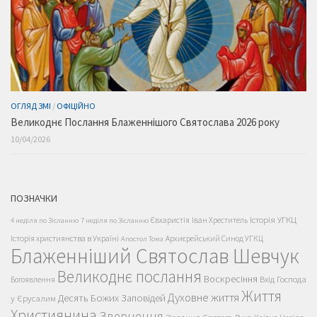
ОГЛЯД ЗМІ
/
ОФІЦІЙНО
Великоднє Послання Блаженнішого Святослава 2026 року
10/04/2026
ПОЗНАЧКИ
Історія УГКЦ
Євхаристія
Іван Хреститель
4 неділя по Зісланню
7 неділя по Зісланню
Історія християнства в Україні
Архиєрейський Синод УГКЦ
Апостол Тома
Блаженніший Святослав Шевчук
Великоднє послання
Воскресіння
Вхід Господа
Богоявлення
Життя
Духовне життя
Десять Божих Заповідей
у Єрусалим
Християнина
Звернення