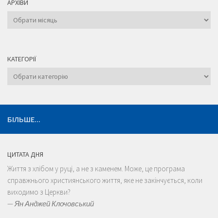
АРХІВИ
Архіви
КАТЕГОРІЇ
Категорії
БІЛЬШЕ...
ЦИТАТА ДНЯ
Життя з хлібом у руці, а не з каменем. Може, це програма
справжнього християнського життя, яке не закінчується, коли
виходимо з Церкви?
—
Ян Анджей Клочовський