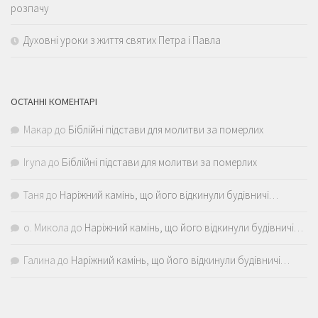
розпачу
Духовні уроки з життя святих Петра і Павла
ОСТАННІ КОМЕНТАРІ
Макар
до
Біблійні підстави для молитви за померлих
Iryna
до
Біблійні підстави для молитви за померлих
Таня
до
Наріжний камінь, що його відкинули будівничі…
о. Микола
до
Наріжний камінь, що його відкинули будівничі…
Галина
до
Наріжний камінь, що його відкинули будівничі…