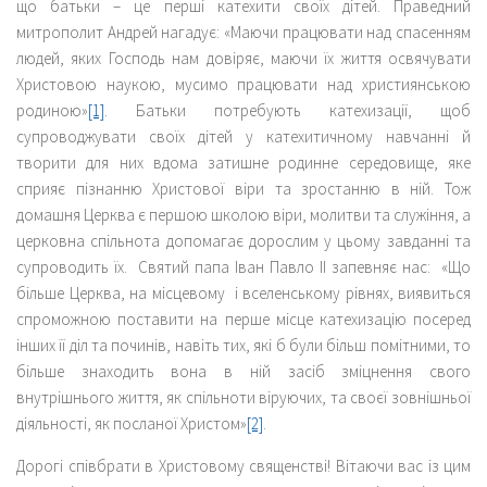
що батьки – це перші катехити своїх дітей. Праведний
митрополит Андрей нагадує: «Маючи працювати над спасенням
людей, яких Господь нам довіряє, маючи їх життя освячувати
Христовою наукою, мусимо працювати над християнською
родиною»
[1]
. Батьки потребують катехизації, щоб
супроводжувати своїх дітей у катехитичному навчанні й
творити для них вдома затишне родинне середовище, яке
сприяє пізнанню Христової віри та зростанню в ній. Тож
домашня Церква є першою школою віри, молитви та служіння, а
церковна спільнота допомагає дорослим у цьому завданні та
супроводить їх. Святий папа Іван Павло ІІ запевняє нас: «Що
більше Церква, на місцевому і вселенському рівнях, виявиться
спроможною поставити на перше місце катехизацію посеред
інших її діл та починів, навіть тих, які б були більш помітними, то
більше знаходить вона в ній засіб зміцнення свого
внутрішнього життя, як спільноти віруючих, та своєї зовнішньої
діяльності, як посланої Христом»
[2]
.
Дорогі співбрати в Христовому священстві! Вітаючи вас із цим