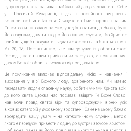
супроводить їх та залишає найбільший дар для людства – Себе
у Пресвятій Євхаристії, і для її постійного звершення
встановлює Святе Таїнство Священства. І ми запрошені нашим
Спасителем іти слідом за Ним, уподібнюватися до Нього, бути
Його слугами, давати щедро Його іншим, служити, бо Христос
прийшов, щоб послужити і віддати своє життя за багатьох (пор.
Мт. 20, 28). Посланництво, яке нам доручив із доброти своєї
Господь, не є нашим привілеєм чи заслугою, а покликанням,
даром Божої любові та великою відповідальністю
.
Це покликання включає відповідальну місію – навчання і
виховання у вірі Божого люду, довіреного нам. Ми маємо
передавати людям спасенну науку, робити учнями Христа всіх,
до кого свята Церква нас посилає, звіщати їм Боже Слово,
навчаючи правд святої віри та супроводжуючи вірних усіх
вікових категорій у духовному зростанні. Саме на цьому бажаю
зосередити вашу увагу – на катехитичному служінні, метою
якого є передусім привести людину до зустрічі з Ісусом Христом,
щоб вона, пізнавши Його, повірила в Нього та жила в єдності з