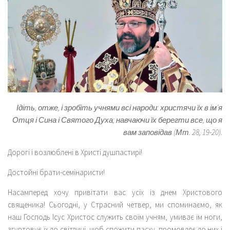
Ідіть, отже, і зробіть учнями всі народи: христячи їх в ім’я
Отця і Сина і Святого Духа; навчаючи їх берегти все, що я
вам заповідав (Мт. 28, 19-20).
Дорогі і возлюблені в Христі душпастирі!
Достойні брати-семінаристи!
Насамперед хочу привітати вас усіх із днем Христового
священика! Сьогодні, у Страсний четвер, ми споминаємо, як
наш Господь Ісус Христос служить своїм учням, умиває їм ноги,
згуртовує їх до світлиці, щоб спожити пасху, промовляє до них і