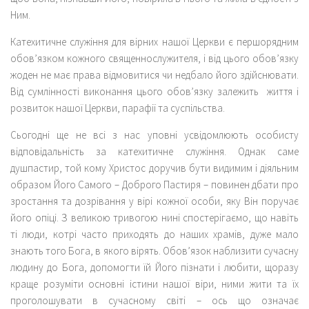
Ним.
Катехитичне служіння для вірних нашої Церкви є першорядним
обов’язком кожного священнослужителя, і від цього обов’язку
жоден не має права відмовитися чи недбало його здійснювати.
Від сумлінності виконання цього обов’язку залежить життя і
розвиток нашої Церкви, парафії та суспільства.
Сьогодні ще не всі з нас уповні усвідомлюють особисту
відповідальність за катехитичне служіння. Однак саме
душпастир, той кому Христос доручив бути видимим і діяльним
образом Його Самого – Доброго Пастиря – повинен дбати про
зростання та дозрівання у вірі кожної особи, яку Він поручає
його опіці. З великою тривогою нині спостерігаємо, що навіть
ті люди, котрі часто приходять до наших храмів, дуже мало
знають того Бога, в якого вірять. Обов’язок наблизити сучасну
людину до Бога, допомогти їй Його пізнати і любити, щоразу
краще розуміти основні істини нашої віри, ними жити та їх
проголошувати в сучасному світі – ось що означає