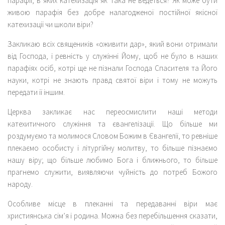
парафії, в яких катехизація як така не ведеться? Як може бути
живою парафія без добре налагодженої постійної якісної
катехизації чи школи віри?
Закликаю всіх священиків «оживити дар», який вони отримали
від Господа, і ревність у служінні Йому, щоб не було в наших
парафіях осіб, котрі ще не пізнали Господа Спасителя та Його
науки, котрі не знають правд святої віри і тому не можуть
передати її іншим.
Церква закликає нас переосмислити наші методи
катехитичного служіння та євангелізації. Що більше ми
роздумуємо та молимося Словом Божим в Євангелії, то ревніше
плекаємо особисту і літургійну молитву, то більше пізнаємо
нашу віру; що більше любимо Бога і ближнього, то більше
прагнемо служити, виявляючи чуйність до потреб Божого
народу.
Особливе місце в плеканні та передаванні віри має
християнська сім’я і родина. Можна без перебільшення сказати,