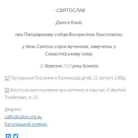
+ СВЯТОСЛАВ
Дано в Києві,
при Патріаршому соборі Воскресіння Христового,
у день Святих сорок мучеників, замучених у
Севастійському озері,
22 березня 2018 року Божого
[1]
Пастирське Послання о Катехизації дітей, 11 лютого 1905р.
[2]
Апостольське поучення про катехизу в наш час «Catechesi
Tradendae», п. 15.
Джерело:
catholicukes.org.au
Католицький оглядач
Facebook
Twitter