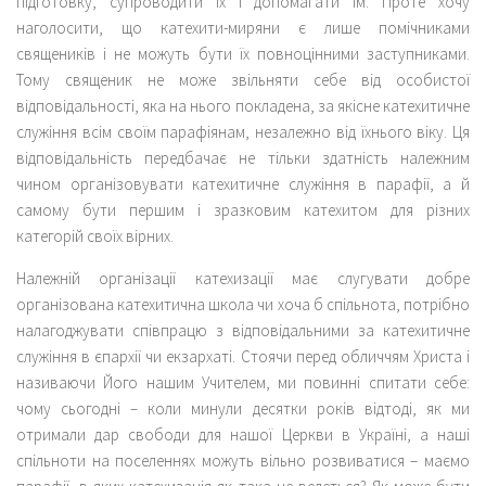
підготовку, супроводити їх і допомагати їм. Проте хочу
наголосити, що катехити-миряни є лише помічниками
священиків і не можуть бути їх повноцінними заступниками.
Тому священик не може звільняти себе від особистої
відповідальності, яка на нього покладена, за якісне катехитичне
служіння всім своїм парафіянам, незалежно від їхнього віку. Ця
відповідальність передбачає не тільки здатність належним
чином організовувати катехитичне служіння в парафії, а й
самому бути першим і зразковим катехитом для різних
категорій своїх вірних.
Належній організації катехизації має слугувати добре
організована катехитична школа чи хоча б спільнота, потрібно
налагоджувати співпрацю з відповідальними за катехитичне
служіння в єпархії чи екзархаті. Стоячи перед обличчям Христа і
називаючи Його нашим Учителем, ми повинні спитати себе:
чому сьогодні – коли минули десятки років відтоді, як ми
отримали дар свободи для нашої Церкви в Україні, а наші
спільноти на поселеннях можуть вільно розвиватися – маємо