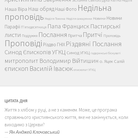
Зіслання Святого Духа
Квітна Неділя
Недільна
Наш обряд
Наша Віра
Наші Фото
проповідь
Новини
Новини
Неділя Томина
Неділя самарянки
Пастирські
Папа Франциск
Парафії
П'ятидесятниця
Послання
Притчі
листи
Притча
Проповідь
Подружжя
Проповіді
Різдвяні Послання
Різдво ГНІХ
Синод Єпископів УГКЦ
Синод УГКЦ
гадаринські біснуваті
митрополит Володимир Війтишин
о. Яцек Салій
єпископ Василій Івасюк
єпископат УГКЦ
ЦИТАТА ДНЯ
Життя з хлібом у руці, а не з каменем. Може, це програма
справжнього християнського життя, яке не закінчується, коли
виходимо з Церкви?
—
Ян Анджей Клочовський