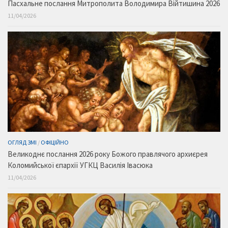
Пасхальне послання Митрополита Володимира Війтишина 2026
11/04/2026
ОГЛЯД ЗМІ
/
ОФІЦІЙНО
Великоднє послання 2026 року Божого правлячого архиєрея
Коломийської єпархії УГКЦ Василія Івасюка
11/04/2026