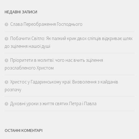
НЕДАВНІ ЗАПИСИ
Слава Переображення Господнього
Побачити Світло: Як палкий крик двох сліпців відкриває шлях
до зцілення нашої душі
Пріоритети в молитві: чого нас вчить зцілення
розслабленого Христом
Христос у Гадаринському краї: Визволення з кайданів
розпачу
Духовні уроки з життя святих Петра і Павла
ОСТАННІ КОМЕНТАРІ