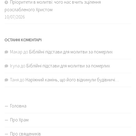
Пріоритети в молитві: чого нас вчить зцілення
розслабленого Христом
10/07/2026
ОСТАННІ КОМЕНТАРІ
Макар
до
Біблійні підстави для молитви за померлих
Iryna
до
Біблійні підстави для молитви за померлих
Таня
до
Наріжний камінь, що його відкинули будівничі…
Головна
Про Храм
Про священиків