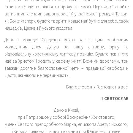
ставати гордістю рідного народу та своєї Церкви. Ставайте
активними членами вашої парафії й української громади! Так ви,
як Боже «тепер», будете творити краще майбутнє для себе, своїх
нащадків, Церкви й усього людства.
Дорога молоде! Сердечно вітаю вас з цим особливим
молодіжним днем! Дякую за вашу активну, зрілу та
відповідальну християнську життєву позицію. Будьте певні: хто
йде за Христом і ходить у своєму житті Божими дорогами, той
завжди досягне благословенної мети – правдивої свободи й
щастя, які ніколи не переминають.
Благословення Господнє на вас!
† СВЯТОСЛАВ
Дано в Києві,
при Патріаршому соборі Воскресіння Христового,
у день Святого преподобного Марка, єпископа Аретусійського,
і Кирила диякона, і інших, що з ним при Юліані-мучителеві