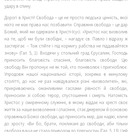
удару в спину.
Дорогі в Христі! Свобода – це не просто людська цінність, якої
ніхто не має права нас позбавити. Справжня свобода – це дар
Божий, який ми одержали в Христі-Ісусі. «Христос нас визволив
на те, щоб ми були свобідні, – нагадує св. Павло і відразу ж
застерігає: – Тож стійте і під кормигу рабства не піддавайтеся
знову» (Гал. 5, 1). Входячи у стольний град Єрусалим, Господь
приносить благовість спасіння, благовість свободи. Цю
свободу Він пропонує не як той, хто поневолює і пригноблює.
Упродовж нашої національної історії, зокрема в минулому
столітті, до нас не раз навідувалися різні «визволителі», які,
прикриваючись оманливими гаслами рівності й свободи,
приносили зі собою терор, спустошення і смерть. Натомість
Христос у смиренному служінні, в якому віддає на хресті своє
життя за наше визволення і спасіння, стає джерелом й основою
справжньої Божої свободи, що приносить мир, дає надію, кличе
до зросту. «Ви бо, брати, покликані до свободи; аби тільки
свобода ваша не стала приводом до тілесности» (Гал. 5, 13). Цей