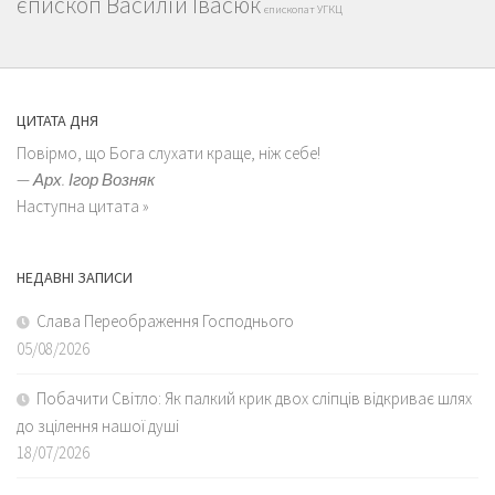
єпископ Василій Івасюк
єпископат УГКЦ
ЦИТАТА ДНЯ
Повірмо, що Бога слухати краще, ніж себе!
—
Арх. Ігор Возняк
Наступна цитата »
НЕДАВНІ ЗАПИСИ
Слава Переображення Господнього
05/08/2026
Побачити Світло: Як палкий крик двох сліпців відкриває шлях
до зцілення нашої душі
18/07/2026