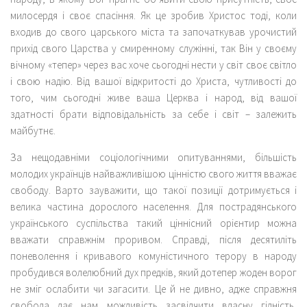
милосердя і своє спасіння. Як це зробив Христос тоді, коли
входив до свого царського міста та започаткував урочистий
прихід свого Царства у смиренному служінні, так Він у своєму
вічному «тепер» через вас хоче сьогодні нести у світ своє світло
і свою надію. Від вашої відкритості до Христа, чутливості до
того, чим сьогодні живе ваша Церква і народ, від вашої
здатності брати відповідальність за себе і світ – залежить
майбутнє.
За нещодавніми соціологічними опитуваннями, більшість
молодих українців найважливішою цінністю свого життя вважає
свободу. Варто зауважити, що такої позиції дотримується і
велика частина дорослого населення. Для пострадянського
українського суспільства такий ціннісний орієнтир можна
вважати справжнім проривом. Справді, після десятиліть
поневолення і кривавого комуністичного терору в народу
пробудився волелюбний дух предків, який дотепер жоден ворог
не зміг ослабити чи загасити. Це й не дивно, адже справжня
свобода дає нам можливість засвідчити власну гідність,