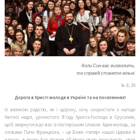
Коли Син вас визволить,
то справді станете вільні.
Ів. 8, 36
Дорога в Христі молоде в Україні та на поселеннях!
Із великою радістю, як і щороку, хочу скористати з нагоди
Квітної неділі, урочистого В’їзду Христа-Господа в Єрусалим,
щоб звернутися до вас із пастирським словом. Адже молодь, за
словами Папи Франциска, – це Боже «тепер» нашої Церкви й
народу, в якому Бог прагне об’явити свою присутність, своє