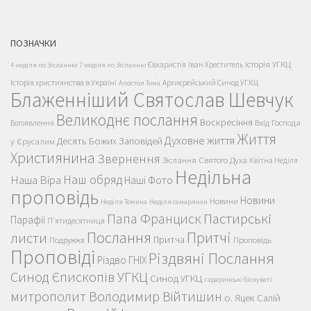
ПОЗНАЧКИ
Історія УГКЦ
Євхаристія
Іван Хреститель
4 неділя по Зісланню
7 неділя по Зісланню
Історія християнства в Україні
Архиєрейський Синод УГКЦ
Апостол Тома
Блаженніший Святослав Шевчук
Великоднє послання
Воскресіння
Вхід Господа
Богоявлення
Життя
Духовне життя
Десять Божих Заповідей
у Єрусалим
Християнина
Звернення
Зіслання Святого Духа
Квітна Неділя
Недільна
Наш обряд
Наша Віра
Наші Фото
проповідь
Новини
Новини
Неділя Томина
Неділя самарянки
Пастирські
Папа Франциск
Парафії
П'ятидесятниця
Послання
Притчі
листи
Притча
Проповідь
Подружжя
Проповіді
Різдвяні Послання
Різдво ГНІХ
Синод Єпископів УГКЦ
Синод УГКЦ
гадаринські біснуваті
митрополит Володимир Війтишин
о. Яцек Салій