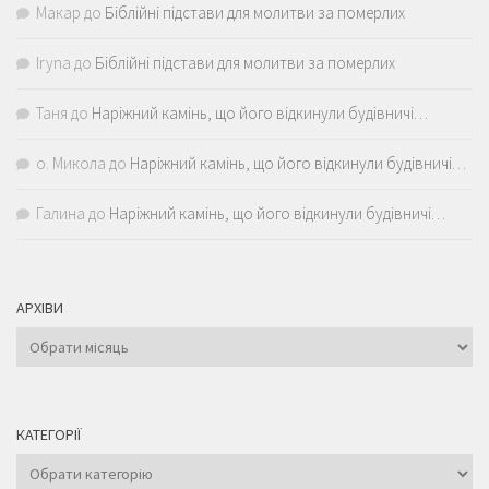
Макар
до
Біблійні підстави для молитви за померлих
Iryna
до
Біблійні підстави для молитви за померлих
Таня
до
Наріжний камінь, що його відкинули будівничі…
о. Микола
до
Наріжний камінь, що його відкинули будівничі…
Галина
до
Наріжний камінь, що його відкинули будівничі…
АРХІВИ
Архіви
КАТЕГОРІЇ
Категорії