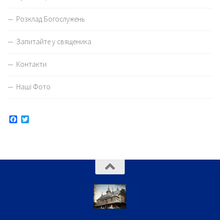
Розклад Богослужень
Запитайте у священика
Контакти
Наші Фото
Facebook
Twitter