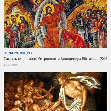
ОГЛЯД ЗМІ
/
ОФІЦІЙНО
Пасхальне послання Митрополита Володимира Війтишина 2026
11/04/2026