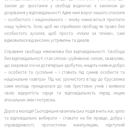
заклик до зростання у свободі водночас є закликом до
дозрівання у відповідальності. Адже нині ворог нашого спасіння
– особистого і національного – знову намагається приспати
нашу чуйність. Хоче, щоб ми сприймали свободу як право без
особистого зусилля, щоб просто «плили за течією», самі
відмовилися від високих устремлінь та ідеалів.
Справжня свобода неможлива без відповідальності. Свобода
без відповідальності стає сліпою і руйнівною силою, сваволею,
що закриває очі на дотеперішні здобутки, нищить наявне добро
– особисте та суспільне – і ставить під сумнів особисте та
національне «завтра». Під час урочистого в’їзду до Єрусалима
саме молодь приєдналася до лав Христових учнів і виявила
свою відкритість серця та відповідальність перед лицем
епохальних змін і потрясінь.
Дорога молоде! Сьогоднішня євангельська подія вчить нас зріло
та відповідально вибирати – ставати на бік правди, добра і
справедливості, протистоячи маніпуляціям, підступній