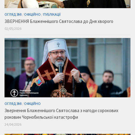
ОГЛЯД ЗМІ
/
ОФІЦІЙНО
/
ПУБЛІКАЦІЇ
ЗВЕРНЕННЯ Блаженнішого Святослава до Дня хворого
02/05/2026
ОГЛЯД ЗМІ
/
ОФІЦІЙНО
Звернення Блаженнішого Святослава з нагоди сорокових
роковин Чорнобильської катастрофи
24/04/2026