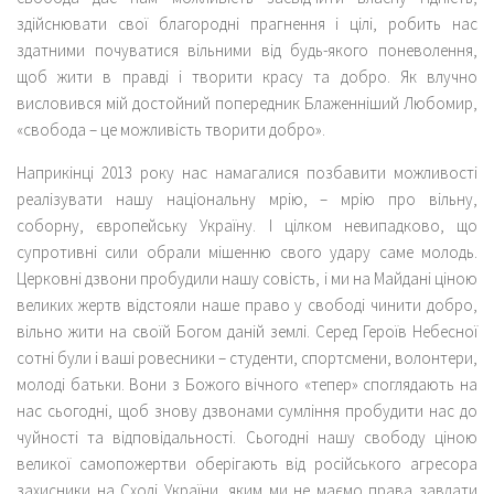
здійснювати свої благородні прагнення і цілі, робить нас
здатними почуватися вільними від будь-якого поневолення,
щоб жити в правді і творити красу та добро. Як влучно
висловився мій достойний попередник Блаженніший Любомир,
«свобода – це можливість творити добро».
Наприкінці 2013 року нас намагалися позбавити можливості
реалізувати нашу національну мрію, – мрію про вільну,
соборну, європейську Україну. І цілком невипадково, що
супротивні сили обрали мішенню свого удару саме молодь.
Церковні дзвони пробудили нашу совість, і ми на Майдані ціною
великих жертв відстояли наше право у свободі чинити добро,
вільно жити на своїй Богом даній землі. Серед Героїв Небесної
сотні були і ваші ровесники – студенти, спортсмени, волонтери,
молоді батьки. Вони з Божого вічного «тепер» споглядають на
нас сьогодні, щоб знову дзвонами сумління пробудити нас до
чуйності та відповідальності. Сьогодні нашу свободу ціною
великої самопожертви оберігають від російського агресора
захисники на Сході України, яким ми не маємо права завдати