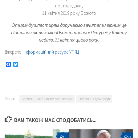
постраждали,
11 квітня 2019 року Божого
Отцям-душпастирям доручаємо зачитати вірним це
Послання після кожної Божественної Літургії у Квітну
неділю, 21 квітня цього року.
Джерело:
Інформаційний ресурс УГКЦ
Facebook
Twitter
Мітки:
Блаженніший Святослав Шевчук
Послання до молоді
ВАМ ТАКОЖ МАЄ СПОДОБАТИСЬ...
0
0