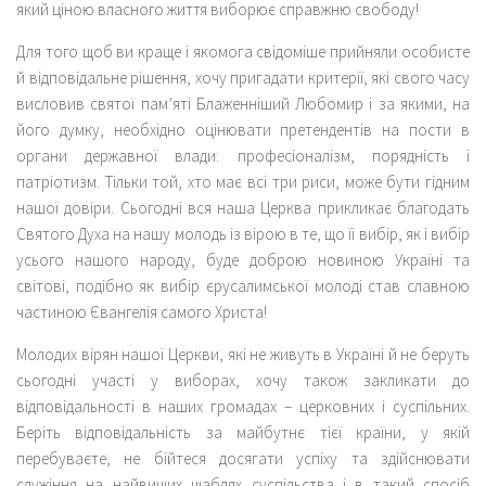
який ціною власного життя виборює справжню свободу!
Для того щоб ви краще і якомога свідоміше прийняли особисте
й відповідальне рішення, хочу пригадати критерії, які свого часу
висловив святої пам’яті Блаженніший Любомир і за якими, на
його думку, необхідно оцінювати претендентів на пости в
органи державної влади: професіоналізм, порядність і
патріотизм. Тільки той, хто має всі три риси, може бути гідним
нашої довіри. Сьогодні вся наша Церква прикликає благодать
Святого Духа на нашу молодь із вірою в те, що її вибір, як і вибір
усього нашого народу, буде доброю новиною Україні та
світові, подібно як вибір єрусалимської молоді став славною
частиною Євангелія самого Христа!
Молодих вірян нашої Церкви, які не живуть в Україні й не беруть
сьогодні участі у виборах, хочу також закликати до
відповідальності в наших громадах – церковних і суспільних.
Беріть відповідальність за майбутнє тієї країни, у якій
перебуваєте, не бійтеся досягати успіху та здійснювати
служіння на найвищих щаблях суспільства і в такий спосіб