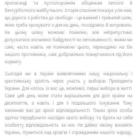
пропаганді та пустопорожнім обіцянкам легкого й
безтурботного майбутнього. Історія спасіння показує усім нам,
що дорога з рабства до свободи – це важкий і тривалий шлях,
яким треба крокувати з дня на день, послідовно й витривало.
На цьому шляху можливі помилки, але неприпустимо
допускатися злочинної байдужості чи легковажності, якими ми
самі, часто навіть не помічаючи цього, переходимо на бік
нашого противника, самі добровільно повертаємося під його
кормигу.
Сьогодні ми в Україні виявлятимемо нашу національну і
християнську зрілість через участь у виборах Президента
України. Для когось із вас це, можливо, перші вибори в житті.
Саме цей день може стати вирішальним для долі країни на
десятиліття, а навіть і для її подальшого існування. Тому
закликаю вас до зрілої відповідальності. Тільки зріла особа
здатна передбачити наслідки свого вибору та брати на себе
особисту відповідальність за них. Не даймо нікому висміяти
України, глумитися над кров’ю і стражданням нашого народу,