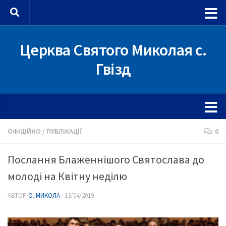
Skip to content
Церква Святого Миколая с.
Гвізд
ОФІЦІЙНО
/
ПУБЛІКАЦІЇ
0
Послання Блаженнішого Святослава до
молоді на Квітну неділю
АВТОР
О. МИКОЛА
·
13/04/2019