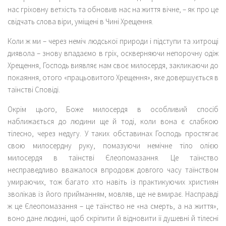
нас гріховну ветхість та обновив нас на життя вічне, – як про це
свідчать слова віри, уміщені в Чині Хрещення.
Коли ж ми – через неміч людської природи і підступи та хитрощі
диявола – знову впадаємо в гріх, оскверняючи непорочну одіж
Хрещення, Господь виявляє нам своє милосердя, закликаючи до
покаяння, отого «працьовитого Хрещення», яке довершується в
таїнстві Сповіді.
Окрім цього, Боже милосердя в особливий спосіб
наближається до людини ще й тоді, коли вона є слабкою
тілесно, через недугу. У таких обставинах Господь простягає
свою милосердну руку, помазуючи немічне тіло олією
милосердя в таїнстві Єлеопомазання. Це таїнство
несправедливо вважалося впродовж довгого часу таїнством
умираючих, тож багато хто навіть із практикуючих християн
зволікав із його прийманням, мовляв, ще не вмирає. Насправді
ж це Єлеопомазання – це таїнство не «на смерть, а на життя»,
воно дане людині, щоб скріпити й відновити її душевні й тілесні