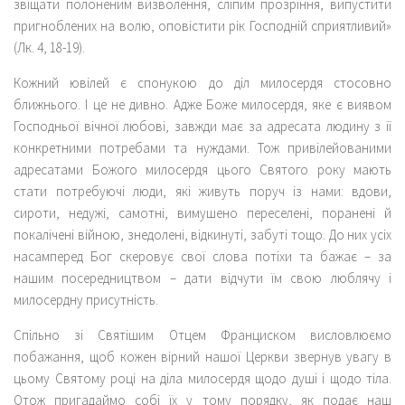
звіщати полоненим визволення, сліпим прозріння, випустити
пригноблених на волю, оповістити рік Господній сприятливий»
(Лк. 4, 18-19).
Кожний ювілей є спонукою до діл милосердя стосовно
ближнього. І це не дивно. Адже Боже милосердя, яке є виявом
Господньої вічної любові, завжди має за адресата людину з її
конкретними потребами та нуждами. Тож привілейованими
адресатами Божого милосердя цього Святого року мають
стати потребуючі люди, які живуть поруч із нами: вдови,
сироти, недужі, самотні, вимушено переселені, поранені й
покалічені війною, знедолені, відкинуті, забуті тощо. До них усіх
насамперед Бог скеровує свої слова потіхи та бажає – за
нашим посередництвом – дати відчути їм свою люблячу і
милосердну присутність.
Спільно зі Святішим Отцем Франциском висловлюємо
побажання, щоб кожен вірний нашої Церкви звернув увагу в
цьому Святому році на діла милосердя щодо душі і щодо тіла.
Отож пригадаймо собі їх у тому порядку, як подає наш