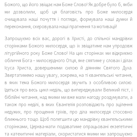
Божого, що його звіщає нам Боже Слово! Як добре було б, якби
ми дозволили, щоб ця благовість про Боже милосердя
очищувала наші почуття і погляди, формувала наші думки й
переконання, скеровувала наші прагнення та мотивації!
Запрошуємо всіх вас, дорогі в Христі, до спільної мандрівки
сторінками Божого милосердя, що їх звіщатиме нам упродовж
літургійного року Боже Слово! На цих сторінках ми відкриємо
обличчя Бога – милосердного Отця, яке сяятиме у словах і ділах
Ісуса Христа, довершеними силою й діянням Святого Духа.
Звертатимемо нашу увагу, зокрема, на ті євангельські читання,
в яких тема Божого милосердя звучить з особливою силою.
Ідеться про весь цикл неділь, що випереджували Великий піст, і
біблійні читання, над якими ми вже мали нагоду роздумувати, а
також про неділі, в яких Євангелія розповідають про зцілення
недужих, про прощення гріхів, про діла милосердя стосовно
ближнього тощо. Щоб полегшити цю мандрівку євангельськими
сторінками, Церква-мати подаватиме опрацьовані екзегетичні
та катехитичні матеріали, скористатися якими ми запрошуємо