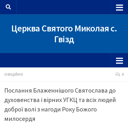
Skip to content
Церква Святого Миколая с.
Гвізд
ОФІЦІЙНО
0
Послання Блаженнішого Святослава до
духовенства і вірних УГКЦ та всіх людей
доброї волі з нагоди Року Божого
милосердя