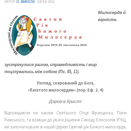
АВТОР
О. МИКОЛА
·
04/04/2016
Милосердя й
вірність
зустрінулися разом, справедливість і мир
поцілувались між собою (Пс. 85, 11).
Погляд, скерований до Бога,
«багатого милосердям» (пор. Еф. 2, 4)
Дорогі в Христі!
Відповідаючи на заклик Святішого Отця Франциска, Папи
Римського, та взявши до уваги рішення Синоду Єпископів УГКЦ,
ми започаткували в нашій Церкві Святий рік Божого милосердя,