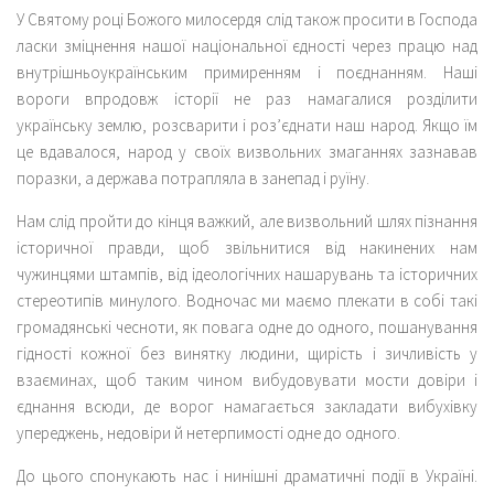
У Святому році Божого милосердя слід також просити в Господа
ласки зміцнення нашої національної єдності через працю над
внутрішньоукраїнським примиренням і поєднанням. Наші
вороги впродовж історії не раз намагалися розділити
українську землю, розсварити і роз’єднати наш народ. Якщо їм
це вдавалося, народ у своїх визвольних змаганнях зазнавав
поразки, а держава потрапляла в занепад і руїну.
Нам слід пройти до кінця важкий, але визвольний шлях пізнання
історичної правди, щоб звільнитися від накинених нам
чужинцями штампів, від ідеологічних нашарувань та історичних
стереотипів минулого. Водночас ми маємо плекати в собі такі
громадянські чесноти, як повага одне до одного, пошанування
гідності кожної без винятку людини, щирість і зичливість у
взаєминах, щоб таким чином вибудовувати мости довіри і
єднання всюди, де ворог намагається закладати вибухівку
упереджень, недовіри й нетерпимості одне до одного.
До цього спонукають нас і нинішні драматичні події в Україні.