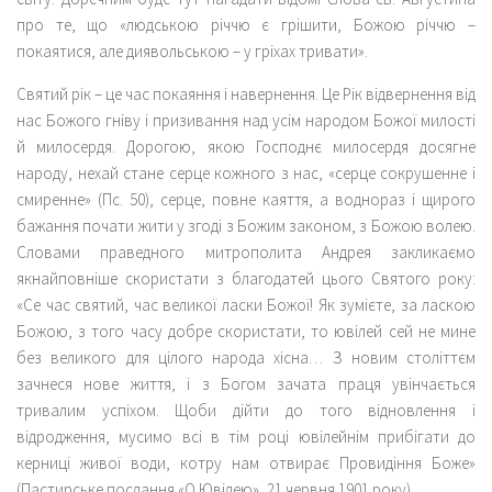
про те, що «людською річчю є грішити, Божою річчю –
покаятися, але диявольською – у гріхах тривати».
Святий рік – це час покаяння і навернення. Це Рік відвернення від
нас Божого гніву і призивання над усім народом Божої милості
й милосердя. Дорогою, якою Господнє милосердя досягне
народу, нехай стане серце кожного з нас, «серце сокрушенне і
смиренне» (Пс. 50), серце, повне каяття, а воднораз і щирого
бажання почати жити у згоді з Божим законом, з Божою волею.
Словами праведного митрополита Андрея закликаємо
якнайповніше скористати з благодатей цього Святого року:
«Се час святий, час великої ласки Божої! Як зумієте, за ласкою
Божою, з того часу добре скористати, то ювілей сей не мине
без великого для цілого народа хісна… З новим століттєм
зачнеся нове життя, і з Богом зачата праця увінчається
тривалим успіхом. Щоби дійти до того відновлення і
відродження, мусимо всі в тім році ювілейнім прибігати до
керниці живої води, котру нам отвирає Провидіння Боже»
(Пастирське послання «О Ювілею», 21 червня 1901 року).