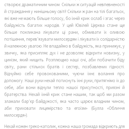
створює драматичним чином. Скільки ж ситуацій невпевненості
й страждання у нинішньому світі! Скільки ж ран на тілі багатьох,
які вже не мають більше голосу, бо їхній крик ослаб і згас через
байдужість багатих народів. У цей Ювілей Церква стане ще
більше покликана лікувати ці рани, обмивати їх оливою
потішення, перев’язувати милосердям і лікувати їх солідарністю
й належною увагою. Не впадаймо в байдужість, яка принижує, у
звичку, яка присипляє дух і не дозволяє відкрити новизну, у
цинізм, який нищить. Розплющмо наші очі, аби побачити біду
світу, рани стількох братів і сестер, позбавлених гідності.
Відчуймо себе провокованими, чуючи їхнє волання про
допомогу. Наші руки нехай потиснуть їхні руки, притягнімо їх до
себе, аби вони відчули тепло нашої присутності, приязні й
братерства. Нехай їхній крик стане нашим, так щоб ми разом
зламали бар’єр байдужості, яка часто царює владним чином,
аби приховати лицемірство та егоїзм» (Булла «Обличчя
милосердя»).
Нехай кожен греко-католик, кожна наша громада відкриють для