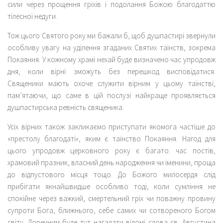
сили через прощення гріхів і подолання Божою благодаттю
тілесної недуги.
Тож цього Святого року ми бажали б, щоб душпастирі звернули
особливу увагу на уділення згаданих Святих таїнств, зокрема
Покаяння. У кожному храмі нехай буде визначено час упродовж
дня, коли вірні зможуть без перешкод висповідатися.
Священики мають охоче служити вірним у цьому таїнстві,
пам’ятаючи, що саме в цій послузі найкраще проявляється
душпастирська ревність священика.
Усіх вірних також закликаємо приступати якомога частіше до
«престолу благодаті», яким є таїнство Покаяння. Нагод для
цього упродовж церковного року є багато: час постів,
храмовий празник, власний день народження чи іменини, проща
до відпустового місця тощо. До Божого милосердя слід
прибігати якнайшвидше особливо тоді, коли сумління не
спокійне через важкий, смертельний гріх чи поважну провину
супроти Бога, ближнього, себе самих чи сотвореного Богом
світу. Доречним буде тут нагадати відомі слова св. Августина