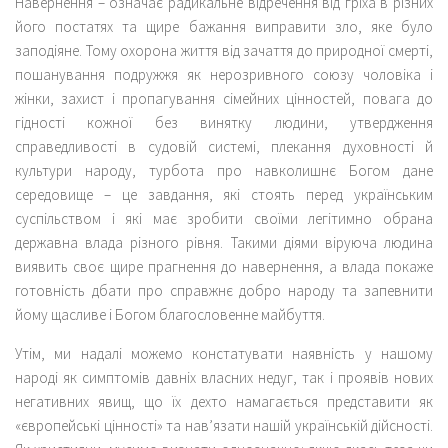
Навернення – означає радикальне відречення від гріха в різних
його постатях та щире бажання виправити зло, яке було
заподіяне. Тому охорона життя від зачаття до природної смерті,
пошанування подружжя як нерозривного союзу чоловіка і
жінки, захист і пропагування сімейних цінностей, повага до
гідності кожної без винятку людини, утвердження
справедливості в судовій системі, плекання духовності й
культури народу, турбота про навколишнє Богом дане
середовище – це завдання, які стоять перед українським
суспільством і які має зробити своїми легітимно обрана
державна влада різного рівня. Такими діями віруюча людина
виявить своє щире прагнення до навернення, а влада покаже
готовність дбати про справжнє добро народу та запевнити
йому щасливе і Богом благословенне майбуття.
Утім, ми надалі можемо констатувати наявність у нашому
народі як симптомів давніх власних недуг, так і проявів нових
негативних явищ, що їх дехто намагається представити як
«європейські цінності» та нав’язати нашій українській дійсності.