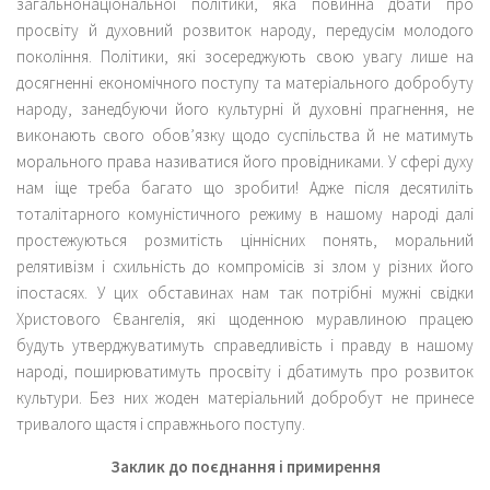
загальнонаціональної політики, яка повинна дбати про
просвіту й духовний розвиток народу, передусім молодого
покоління. Політики, які зосереджують свою увагу лише на
досягненні економічного поступу та матеріального добробуту
народу, занедбуючи його культурні й духовні прагнення, не
виконають свого обов’язку щодо суспільства й не матимуть
морального права називатися його провідниками. У сфері духу
нам іще треба багато що зробити! Адже після десятиліть
тоталітарного комуністичного режиму в нашому народі далі
простежуються розмитість ціннісних понять, моральний
релятивізм і схильність до компромісів зі злом у різних його
іпостасях. У цих обставинах нам так потрібні мужні свідки
Христового Євангелія, які щоденною муравлиною працею
будуть утверджуватимуть справедливість і правду в нашому
народі, поширюватимуть просвіту і дбатимуть про розвиток
культури. Без них жоден матеріальний добробут не принесе
тривалого щастя і справжнього поступу.
Заклик до поєднання і примирення