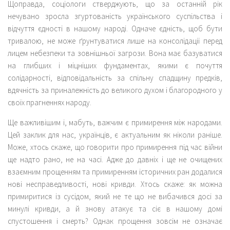
Щоправда, соціологи стверджують, що за останній рік
нечувано зросла згуртованість українського суспільства і
відчуття єдності в нашому народі. Одначе єдність, щоб бути
тривалою, не може ґрунтуватися лише на консолідації перед
лицем небезпеки та зовнішньої загрози. Вона має базуватися
на глибших і міцніших фундаментах, якими є почуття
солідарності, відповідальність за спільну спадщину предків,
вдячність за приналежність до великого духом і благородного у
своїх прагненнях народу.
Ще важливішим і, мабуть, важчим є примирення між народами.
Цей заклик для нас, українців, є актуальним як ніколи раніше.
Може, хтось скаже, що говорити про примирення під час війни
ще надто рано, не на часі. Адже до давніх і ще не очищених
взаємним прощенням та примиренням історичних ран додалися
нові несправедливості, нові кривди. Хтось скаже: як можна
примиритися із сусідом, який не те що не вибачився досі за
минулі кривди, а й знову атакує та сіє в нашому домі
спустошення і смерть? Однак прощення зовсім не означає