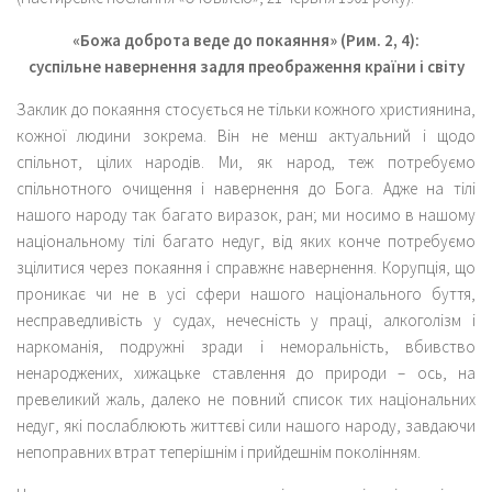
«Божа доброта веде до покаяння» (Рим. 2, 4):
суспільне навернення задля преображення країни і світу
Заклик до покаяння стосується не тільки кожного християнина,
кожної людини зокрема. Він не менш актуальний і щодо
спільнот, цілих народів. Ми, як народ, теж потребуємо
спільнотного очищення і навернення до Бога. Адже на тілі
нашого народу так багато виразок, ран; ми носимо в нашому
національному тілі багато недуг, від яких конче потребуємо
зцілитися через покаяння і справжнє навернення. Корупція, що
проникає чи не в усі сфери нашого національного буття,
несправедливість у судах, нечесність у праці, алкоголізм і
наркоманія, подружні зради і неморальність, вбивство
ненароджених, хижацьке ставлення до природи – ось, на
превеликий жаль, далеко не повний список тих національних
недуг, які послаблюють життєві сили нашого народу, завдаючи
непоправних втрат теперішнім і прийдешнім поколінням.