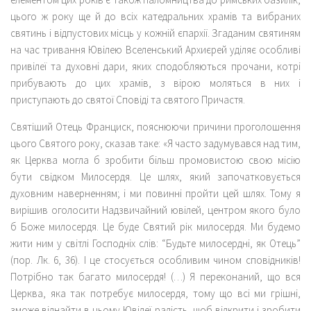
цього ж року ще й до всіх катедральних храмів та вибраних
святинь і відпустових місць у кожній єпархії. Згаданим святиням
на час тривання Ювілею Вселенський Архиєрей уділяє особливі
привілеї та духовні дари, яких сподобляються прочани, котрі
прибувають до цих храмів, з вірою моляться в них і
приступають до святої Сповіді та святого Причастя.
Святіший Отець Франциск, пояснюючи причини проголошення
цього Святого року, сказав таке: «Я часто задумувався над тим,
як Церква могла б зробити більш промовистою свою місію
бути свідком Милосердя. Це шлях, який започатковується
духовним наверненням; і ми повинні пройти цей шлях. Тому я
вирішив оголосити Надзвичайний ювілей, центром якого було
б Боже милосердя. Це буде Святий рік милосердя. Ми будемо
жити ним у світлі Господніх слів: “Будьте милосердні, як Отець”
(пор. Лк. 6, 36). І це стосується особливим чином сповідників!
Потрібно так багато милосердя! (…) Я переконаний, що вся
Церква, яка так потребує милосердя, тому що всі ми грішні,
зможе віднайти в цьому Ювілеї радість, щоб відкрити і зробити