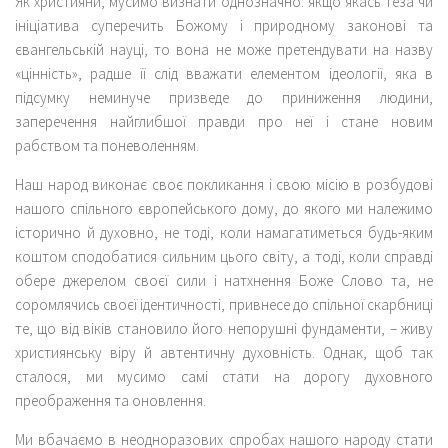
Як християни, мусимо визнати однозначно: якщо якась теза чи
ініціатива суперечить Божому і природному законові та
євангельській науці, то вона не може претендувати на назву
«цінність», радше її слід вважати елементом ідеології, яка в
підсумку неминуче призведе до приниження людини,
заперечення найглибшої правди про неї і стане новим
рабством та поневоленням.
Наш народ виконає своє покликання і свою місію в розбудові
нашого спільного європейського дому, до якого ми належимо
історично й духовно, не тоді, коли намагатиметься будь-яким
коштом сподобатися сильним цього світу, а тоді, коли справді
обере джерелом своєї сили і натхнення Боже Слово та, не
соромлячись своєї ідентичності, привнесе до спільної скарбниці
те, що від віків становило його непорушні фундаменти, – живу
християнську віру й автентичну духовність. Однак, щоб так
сталося, ми мусимо самі стати на дорогу духовного
преображення та оновлення.
Ми вбачаємо в неодноразових спробах нашого народу стати