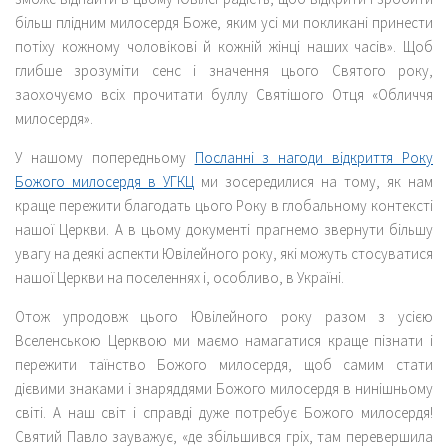
більш плідним милосердя Боже, яким усі ми покликані принести
потіху кожному чоловікові й кожній жінці наших часів». Щоб
глибше зрозуміти сенс і значення цього Святого року,
заохочуємо всіх прочитати буллу Святішого Отця «Обличчя
милосердя».
У нашому попередньому
Посланні з нагоди відкриття Року
Божого милосердя в УГКЦ
ми зосередилися на тому, як нам
краще пережити благодать цього Року в глобальному контексті
нашої Церкви. А в цьому документі прагнемо звернути більшу
увагу на деякі аспекти Ювілейного року, які можуть стосуватися
нашої Церкви на поселеннях і, особливо, в Україні.
Отож упродовж цього Ювілейного року разом з усією
Вселенською Церквою ми маємо намагатися краще пізнати і
пережити таїнство Божого милосердя, щоб самим стати
дієвими знаками і знаряддями Божого милосердя в нинішньому
світі. А наш світ і справді дуже потребує Божого милосердя!
Святий Павло зауважує, «де збільшився гріх, там перевершила