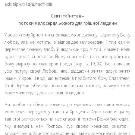
всіх вірних і душпастирів.
Святі таїнства –
потоки милосердя Божого для грішної людини
У розп’ятому Христі ми споглядаємо зневажену і відкинену Божу
любов, яка не мстить, а відповідає милосердям і тим самим
перемагає людську злобу й людський гріх. У той момент, коли
один із вояків проколов Йому списом бік і з цього пробитого
боку відразу потекли кров і вода (пор. Ів. 19, 34), Бог показав
усю потугу своєї Любові, яка, віддаючи життя, дарує життя
іншим. У крові й воді, що витекли з пробитого боку Спасителя,
Отці Церкви вбачали початок Святих таїнств, завдяки яким
Боже милосердя досягає грішної людини.
Ми особисто і безпосередньо доторкаємося до таїни Божого
милосердя передусім у таїнстві Хрещення. Адже саме в цьому
таїнстві виливаються на нас спасенні потоки Божої благодаті,
яку вислужив нам Господь Ісус своєю хресною смертю і
воскресінням. Христос визволив нас від ворожої неволі, зняв з