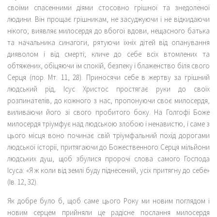
своїми спасенними діями стосовно грішної та знедоленої
людини. Він прощає грішникам, не засуджуючи і не відкидаючи
нікого; виявляє милосердя до вбогої вдови, нещасного батька
та начальника синагоги, рятуючи їхніх дітей від опанування
дияволом і від смерті; кличе до себе всіх втомлених та
обтяжених, обіцяючи їм спокій, безпеку і блаженство біля свого
Серця (пор. Мт. 11, 28). Приносячи себе в жертву за грішний
людський рід, Ісус Христос простягає руки до своїх
розпинателів, до кожного з нас, пропонуючи своє милосердя,
виливаючи його зі свого пробитого боку. На Голгофі Боже
милосердя тріумфує над людською злобою і ненавистю, і саме з
цього місця воно починає свій тріумфальний похід дорогами
людської історії, притягаючи до Божественного Серця мільйони
людських душ, щоб збулися пророчі слова самого Господа
Ісуса: «Я ж коли від землі буду піднесений, усіх притягну до себе»
(Ів. 12, 32).
Як добре було б, щоб саме цього Року ми новим поглядом і
новим серцем прийняли це радісне послання милосердя