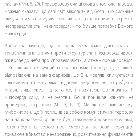
ласка» (Рим. 5, 20). Перефразовуючи ці слова апостола народів,
можемо сказати: що далі світ відходить від Бога і що сильніше
відчувається в ньому дія злих сил, які сіють ненависть, агресію,
несправедливість і немилосердя, – то більше потребує Божого
милосердя.
Зайве нагадувати, що й наша українська дійсність з її
тривалими змаганнями проти структур зла і несправедливості
аж волає до неба про справедливість, а отже – про милосердя.
Цей заклик співзвучний із прагненнями Господа Ісуса, який,
відповідаючи на закид фарисеїв, що Він, мовляв, спілкується з
грішниками та митарями, відповів: «Здорові не потребують
лікаря, лише хворі. Ідіть, отже, і навчіться, що значить: Я
милосердя хочу, а не жертви. Бо я прийшов кликати не
праведних, а грішних» (Мт. 9, 12-13). Ми ще не зцілилися від
глибоких ран, що їх полишив за собою комуністичний терор, як
наш національний організм був атакований новими вірусами,
котрі несуть із собою нові смертельні загрози: корупцію,
триваюче вбивство ненароджених, розхитування фундаментів