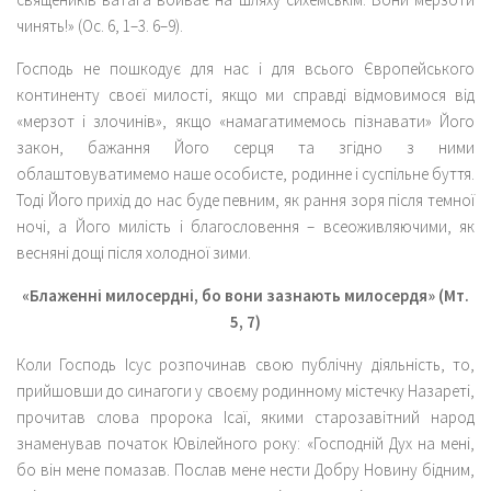
чинять!» (Ос. 6, 1–3. 6–9).
Господь не пошкодує для нас і для всього Європейського
континенту своєї милості, якщо ми справді відмовимося від
«мерзот і злочинів», якщо «намагатимемось пізнавати» Його
закон, бажання Його серця та згідно з ними
облаштовуватимемо наше особисте, родинне і суспільне буття.
Тоді Його прихід до нас буде певним, як рання зоря після темної
ночі, а Його милість і благословення – всеоживляючими, як
весняні дощі після холодної зими.
«Блаженні милосердні, бо вони зазнають милосердя» (Мт.
5, 7)
Коли Господь Ісус розпочинав свою публічну діяльність, то,
прийшовши до синагоги у своєму родинному містечку Назареті,
прочитав слова пророка Ісаї, якими старозавітний народ
знаменував початок Ювілейного року: «Господній Дух на мені,
бо він мене помазав. Послав мене нести Добру Новину бідним,