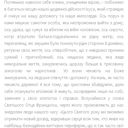
Погляньмо навколо себе очима, очищеними вірою, – побачимо
в багатьох місцях нашої щоденної дійсності Ісуса, який страждає
й очікує на нашу допомогу та наше милосердя. Ось поруч із
нами мешкає самотня особа, яка неспроможна вийти з дому;
ось удова, що сумує за вбитим на війні чоловіком; ось сироти,
котрі втратили батька-годувальника чи рідну матір; ось
переселенці, які змушені були покинути рідні сторони й домівки,
рятуючи своє життя; ось співробітник, що з невідомої причини
сумний і пригноблений; ось нещасна людина, яка веде
неморальне життя, занурюючись щоразу більше в трясовину
алкоголю чи наркотиків… Усі вони чекають на Боже
змилування, на людське співчуття і допомогу. На жаль, як часто
чекають даремно! А все тому, що християни збайдужіли, дали
себе опанувати егоїзмові й живуть, зосереджені лише на собі,
замкнені у своїх клопотах і справах. Вслухаймося у слова
Святішого Отця Франциска, через якого промовляють до нас
знедолені люди нашого часу: «Цього Святого року ми зможемо
отримати новий досвід, відкривши серця всім тим, хто живе на
найбільш безнадійних життєвих периферіях, що їх так часто світ