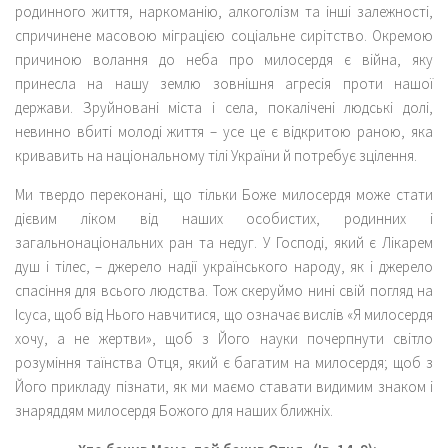
родинного життя, наркоманію, алкоголізм та інші залежності,
спричинене масовою міграцією соціальне сирітство. Окремою
причиною волання до неба про милосердя є війна, яку
принесла на нашу землю зовнішня агресія проти нашої
держави. Зруйновані міста і села, покалічені людські долі,
невинно вбиті молоді життя – усе це є відкритою раною, яка
кривавить на національному тілі України й потребує зцілення.
Ми твердо переконані, що тільки Боже милосердя може стати
дієвим ліком від наших особистих, родинних і
загальнонаціональних ран та недуг. У Господі, який є Лікарем
душ і тілес, – джерело надії українського народу, як і джерело
спасіння для всього людства. Тож скеруймо нині свій погляд на
Ісуса, щоб від Нього навчитися, що означає вислів «Я милосердя
хочу, а не жертви», щоб з Його науки почерпнути світло
розуміння таїнства Отця, який є багатим на милосердя; щоб з
Його прикладу пізнати, як ми маємо ставати видимим знаком і
знаряддям милосердя Божого для наших ближніх.