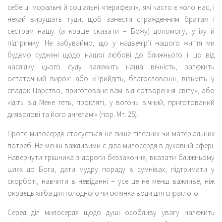
себе ці моральні й соціальні «периферії», які часто є коло нас, і
нехай вирушать туди, щоб занести стражденним братам і
сестрам нашу (а краще сказати – Божу) допомогу, утіху й
підтримку. Не забуваймо, що у надвечір’ї нашого життя ми
будемо суджені щодо нашої любові до ближнього і що від
наслідку цього суду залежить наша вічність, залежить
остаточний вирок: або «Прийдіть, благословенні, візьміть у
спадок Царство, приготоване вам від сотворення світу», або
«Ідіть від Мене геть, прокляті, у вогонь вічний, приготований
дияволові та його ангелам!» (пор. Мт. 25).
Проте милосердя стосується не лише тілесних чи матеріальних
потреб. Не менш важливими є діла милосердя в духовній сфері.
Навернути грішника з дороги беззаконня, вказати ближньому
шлях до Бога, дати мудру пораду в сумнівах, підтримати у
скорботі, навчити в невіданні – усе це не менш важливе, ніж
окраєць хліба для голодного чи склянка води для спраглого.
Серед діл милосердя щодо душі особливу увагу належить