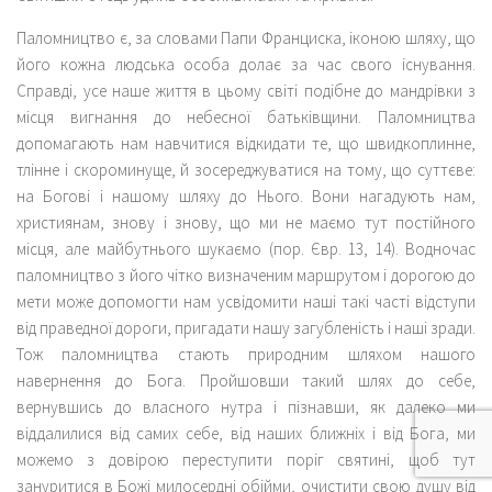
Паломництво є, за словами Папи Франциска, іконою шляху, що
його кожна людська особа долає за час свого існування.
Справді, усе наше життя в цьому світі подібне до мандрівки з
місця вигнання до небесної батьківщини. Паломництва
допомагають нам навчитися відкидати те, що швидкоплинне,
тлінне і скороминуще, й зосереджуватися на тому, що суттєве:
на Богові і нашому шляху до Нього. Вони нагадують нам,
християнам, знову і знову, що ми не маємо тут постійного
місця, але майбутнього шукаємо (пор. Євр. 13, 14). Водночас
паломництво з його чітко визначеним маршрутом і дорогою до
мети може допомогти нам усвідомити наші такі часті відступи
від праведної дороги, пригадати нашу загубленість і наші зради.
Тож паломництва стають природним шляхом нашого
навернення до Бога. Пройшовши такий шлях до себе,
вернувшись до власного нутра і пізнавши, як далеко ми
віддалилися від самих себе, від наших ближніх і від Бога, ми
можемо з довірою переступити поріг святині, щоб тут
зануритися в Божі милосердні обійми, очистити свою душу від