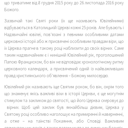
що триватиме від 8 грудня 2015 року до 26 листопада 2016 року
Божого.
Зазвичай такі Святі роки (їх ще називають Ювілейними)
відбуваються в Католицькій Церкві кожні 25 років. Але бувають і
Надзвичайні ювілеї, пов’язані з певними особливими датами
церковної історії або ж присвячені особливим правдам віри, що
їх Церква прагне в такому році наблизити до своїх вірних. Саме
таким надзвичайним є і нинішній Ювілейний рік, проголошений
Папою Франциском, бо він не відповідає хронологічному ритму
церковного календаря, а присвячений одній із найважливіших
правд християнського об’явлення – Божому милосердю.
Ювілейний рік називають іще Святим роком, бо він, окрім того
що знаменує якісь важливі віхи в історії Церкви, є ще могутнім
стимулом та закликом до святості, що його Церква скеровує до
вірних. Щоб цей заклик був якнайбільш дієвим, Церква у
Святому році особливо наголошує на примиренні й наверненні,
а отже – на таїнстві Покаяння, або Сповіді. Важливим
елементом цих років є також паломництва до римських базилік,