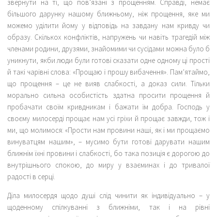
звернути на ті, що пов’язані з прощенням. Справді, немає
більшого дарунку нашому ближньому, ніж прощення, яке ми
можемо уділити йому у відповідь на завдану нам кривду чи
образу. Скількох конфліктів, напружень чи навіть трагедій між
членами родини, друзями, знайомими чи сусідами можна було б
уникнути, якби люди були готові сказати одне одному ці прості
й такі чарівні слова: «Прощаю і прошу вибачення». Пам’ятаймо,
що прощення – це не вияв слабкості, а доказ сили. Тільки
морально сильна особистість здатна просити прощення й
пробачати своїм кривдникам і бажати їм добра. Господь у
своєму милосерді прощає нам усі гріхи й прощає завжди, тож і
ми, що молимося: «Прости нам провини наші, як і ми прощаємо
винуватцям нашим», – мусимо бути готові дарувати нашим
ближнім їхні провини і слабкості, бо така позиція є дорогою до
внутрішнього спокою, до миру у взаєминах і до тривалої
радості в серці.
Діла милосердя щодо душі слід чинити як індивідуально – у
щоденному спілкуванні з ближніми, так і на рівні