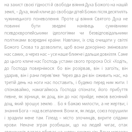
на захист своєї гідності й свободи віяння Духа Божого на нашій
землі, – Духа, який кличе до свободи дітей Божих після десятиліть
чужинецького поневолення. Проте ці віяння Святого Духа не
повинні бути зведені нанівець сумнівними
псевдоєвропейськими ідеологіями чи безвідповідальними
політиками всередині країни. Навпаки, їх слід очищати у світлі
Божого Слова та дозволити, щоб вони докорінно змінювали
нас самих, а через нас – усе наше ближче і дальше довкілля. Саме
до цього кличе нас Господь устами свого пророка Осії: «Ходіть,
до Господа повернімося: бо він розірвав, він і загоїть; він
ударив, він і рани перев’яже. Через два дні він оживить нас, на
третій день на ноги нас поставить, і будемо перед ним жити. І
спізнаваймо, намагаймось Господа спізнати; його прибуття
певне, як зірниця, як дощ, він до нас прийде; немов весняний
дощ, який зрошує землю… Бо я бажаю милости, а не жертви; і
знання Бога – над всепалення. Вони ж, як люди, союз порушили
і зрадили мене там. Гілеад – місто злочинців, вкрите слідами
крови. Неначе зграя розбишак, що на людей чигає, отак
священиків ватага вбиває на шляху сихемськім. Вони мерзоти