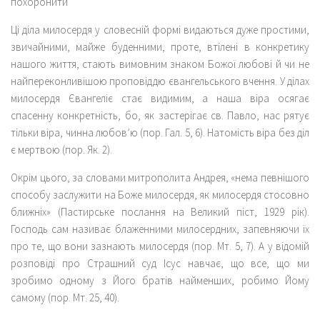
похоронити
Ці діла милосердя у словесній формі видаються дуже простими,
звичайними, майже буденними, проте, втілені в конкретику
нашого життя, стають вимовним знаком Божої любові й чи не
найпереконливішою проповіддю євангельського вчення. У ділах
милосердя Євангеліє стає видимим, а наша віра осягає
спасенну конкретність, бо, як застерігає св. Павло, нас рятує
тільки віра, чинна любов’ю (пор. Гал. 5, 6). Натомість віра без діл
є мертвою (пор. Як. 2).
Окрім цього, за словами митрополита Андрея, «нема певнішого
способу заслужити на Боже милосердя, як милосердя стосовно
ближніх» (Пастирське послання на Великий піст, 1929 рік).
Господь сам називає блаженними милосердних, запевняючи їх
про те, що вони зазнають милосердя (пор. Мт. 5, 7). А у відомій
розповіді про Страшний суд Ісус навчає, що все, що ми
зробимо одному з Його братів найменших, робимо Йому
самому (пор. Мт. 25, 40).