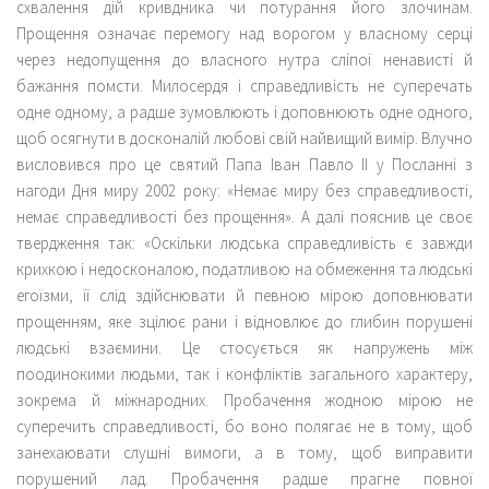
схвалення дій кривдника чи потурання його злочинам.
Прощення означає перемогу над ворогом у власному серці
через недопущення до власного нутра сліпої ненависті й
бажання помсти. Милосердя і справедливість не суперечать
одне одному, а радше зумовлюють і доповнюють одне одного,
щоб осягнути в досконалій любові свій найвищий вимір. Влучно
висловився про це святий Папа Іван Павло ІІ у Посланні з
нагоди Дня миру 2002 року: «Немає миру без справедливості,
немає справедливості без прощення». А далі пояснив це своє
твердження так: «Оскільки людська справедливість є завжди
крихкою і недосконалою, податливою на обмеження та людські
егоїзми, її слід здійснювати й певною мірою доповнювати
прощенням, яке зцілює рани і відновлює до глибин порушені
людські взаємини. Це стосується як напружень між
поодинокими людьми, так і конфліктів загального характеру,
зокрема й міжнародних. Пробачення жодною мірою не
суперечить справедливості, бо воно полягає не в тому, щоб
занехаювати слушні вимоги, а в тому, щоб виправити
порушений лад. Пробачення радше прагне повної