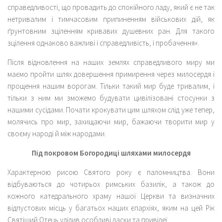
справедливості, що провадить до спокійного ладу, який є не так
нетривалим і тимчасовим припиненням військових дій, як
ґрунтовним зціленням кривавих душевних ран. Для такого
зцілення однаково важливі і справедливість, і пробачення».
Після відновлення на наших землях справедливого миру ми
маємо пройти шлях довершення примирення через милосердя і
прощення нашим ворогам. Тільки такий мир буде тривалим, і
тільки з ним ми зможемо будувати цивілізовані стосунки з
нашими сусідами. Почати крокувати цим шляхом слід уже тепер,
молячись про мир, захищаючи мир, бажаючи творити мир у
своєму народі й між народами.
Під покровом Богородиці шляхами милосердя
Характерною рисою Святого року є паломництва. Вони
відбуваються до чотирьох римських базилік, а також до
кожного катедрального храму нашої Церкви та визначних
відпустових місць у багатьох наших єпархіях, яким на цей Рік
Святіший Отець уділив особливі ласки та привілеї.