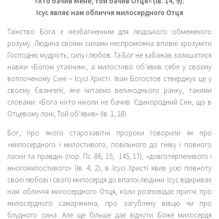
«Хто бачив Мене, той бачив Отця» (Ів. 14, 9):
Ісус являє нам обличчя милосердного Отця
Таїнство Бога є незбагненним для людського обмеженого
розуму. Людина своїми силами неспроможна вповні зрозуміти
Господню мудрість, силу і любов. Та Бог не забажав залишатися
навіки «Богом утаєним», а милостиво об’явив себе у своєму
воплоченому Сині – Ісусі Христі. Іван Богослов стверджує це у
своєму Євангелії, яке читаємо великоднього ранку, такими
словами: «Бога ніхто ніколи не бачив. Єдинородний Син, що в
Отцевому лоні, Той об’явив» (Ів. 1, 18).
Бог, про якого старозавітні пророки говорили як про
«милосердного і милостивого, повільного до гніву і повного
ласки та правди» (пор. Пс. 86, 15; 145, 17), «довготерпеливого і
многомилостивого» (Ів. 4, 2), в Ісусі Христі явив усю повноту
своєї любові і свого милосердя до впалої людини. Ісус відкриває
нам обличчя милосердного Отця, коли розповідає притчі про
милосердного самарянина, про загублену вівцю чи про
блудного сина. Але ще більше дає відчути Боже милосердя