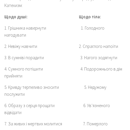
Катехизм:
Щодо душі: Щодо тіла:
1. Грішника навернути 1. Голодного
нагодувати
2. Невіжу навчити 2. Спраглого напоїти
3. В сумніві порадити 3. Нагого зодягнути
4. Сумного потішити 4. Подорожнього в дім
прийняти
5. Кривду терпеливо зносити 5. Недужому
послужити
6. Образу з серця прощати 6. Ув’язненого
відвідати
7. За живих і мертвих молитися 7. Померлого