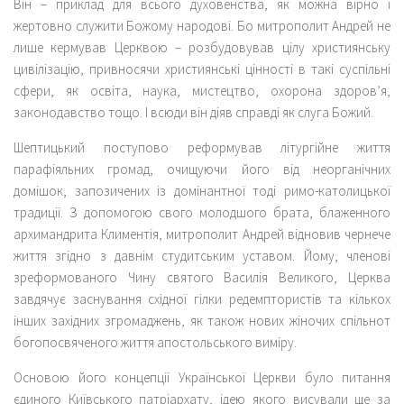
Він – приклад для всього духовенства, як можна вірно і
жертовно служити Божому народові. Бо митрополит Андрей не
лише кермував Церквою – розбудовував цілу християнську
цивілізацію, привносячи християнські цінності в такі суспільні
сфери, як освіта, наука, мистецтво, охорона здоров’я,
законодавство тощо. І всюди він діяв справді як слуга Божий.
Шептицький поступово реформував літургійне життя
парафіяльних громад, очищуючи його від неорганічних
домішок, запозичених із домінантної тоді римо-католицької
традиції. З допомогою свого молодшого брата, блаженного
архимандрита Климентія, митрополит Андрей відновив чернече
життя згідно з давнім студитським уставом. Йому, членові
зреформованого Чину святого Василія Великого, Церква
завдячує заснування східної гілки редемптористів та кількох
інших західних згромаджень, як також нових жіночих спільнот
богопосвяченого життя апостольського виміру.
Основою його концепції Української Церкви було питання
єдиного Київського патріархату, ідею якого висували ще за