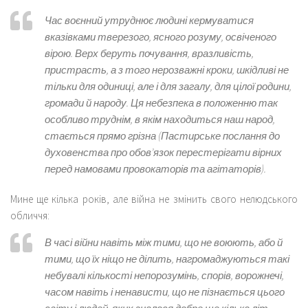
Час воєнний утруднює людині кермуватися
вказівками тверезого, ясного розуму, освіченого
вірою. Верх беруть почування, вразливість,
пристрасть, а з того нерозважні кроки, шкідливі не
тільки для одиниці, але і для загалу, для цілої родини,
громади й народу. Ця небезпека в положенню так
особливо труднім, в якім находиться наш народ,
стається прямо грізна
(Пастирське послання до
духовенства про обов’язок перестерігати вірних
перед намовами провокаторів та агітаторів).
Мине ще кілька років, але війна не змінить свого нелюдського
обличчя:
В часі війни навіть між тими, що не воюють, або й
тими, що їх ніщо не ділить, нагромаджуються такі
небувалі кількості не­
порозумінь, спорів, ворожнечі,
часом навіть і ненависти, що не пізнається цього