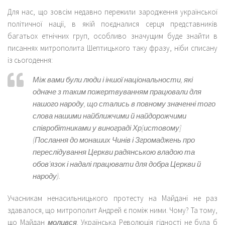
Для нас, що зовсім недавно пережили зародження української
політичної нації, в якій поєдналися серця представників
багатьох етнічних груп, особливо значущим буде знайти в
писаннях митрополита Шептицького таку фразу, ніби списану
із сьогодення:
Між вами були люди і іншої національности, які
одначе з таким пожертвуванням працювали для
нашого народу, що стались в повному значенні того
слова нашими найближчими й найдорожчими
співробітниками у винограді Хр[истовому]
(Послання до монаших Чинів і Згромаджень про
переслідування Церкви радян­ською владою та
обов’язок і надалі працювати для добра Церкви й
народу).
Учасникам ненасильницького протесту на Майдані не раз
здавалося, що митрополит Андрей є поміж ними. Чому? Та тому,
що Майдан
молився
. Українська Революція гідності не була б