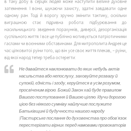
в таку добу в серцях людей може наступити велике духовне
затемнення. І вони, шукаючи захисту, здатні завдавати одне
одному ран. Тоді й ворогу зручно змінити тактику, оскільки
виграшною стає підривна робота: підбурювання до
насильницького зведення порахунків, диверсії, дезорганізація
суспільного життя. І все це публічно мотивується патріотичними
гаслами чи воєнними обставинами. Для митрополита Андрея це
час цілковитої руїни того, що він усе своє життя плекав, – руїни,
від якої народ тепер треба остерегти:
Не давайтеся наклонювати до яких-небудь актів
насильства або непослуху, заховуйте розвагу й
супокій, єдність і згоду, керуйтеся в усім розумом,
просвіченим вірою. Божий Закон хай буде правилом
Вашого поступовання й Вашою ціллю. Ідучи дорогою
цією без ніякого сумніву найлучше послужите
Батьківщині й будучности нашого народу
(Пастирське послання до духовенства про обов’язок
перестерігати вірних перед намовами провокаторів