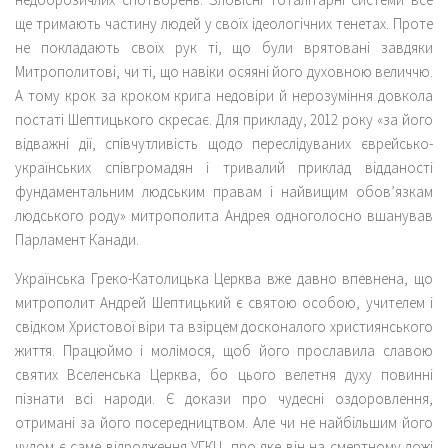
ще тримають частину людей у своїх ідеологічних тенетах. Проте
не покладають своїх рук ті, що були врятовані завдяки
Митрополитові, чи ті, що навіки осяяні його духовною величчю.
А тому крок за кроком крига недовіри й нерозуміння довкола
постаті Шептицького скресає. Для прикладу, 2012 року «за його
відважні дії, співчутливість щодо переслідуваних єврейсько-
українських співгромадян і тривалий приклад відданості
фундаментальним людським правам і найвищим обов’язкам
людського роду» митрополита Андрея одноголосно вшанував
Парламент Канади.
Українська Греко-Католицька Церква вже давно впевнена, що
митрополит Андрей Шептицький є святою особою, учителем і
свідком Христової віри та взірцем досконалого християнського
життя. Працюймо і молімося, щоб його прославила славою
святих Вселенська Церква, бо цього велетня духу повинні
пізнати всі народи. Є докази про чудесні оздоровлення,
отримані за його посередництвом. Але чи не найбільшим його
чудом є саме відродження УГКЦ, про яке він на смертному ложі