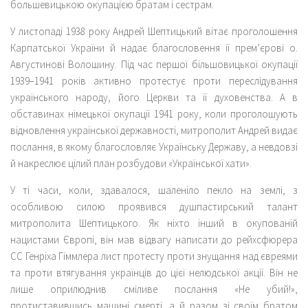
большевицькою окупацією братам і сестрам.
У листопаді 1938 року Андрей Шептицький вітає проголошення
Карпатської України й надає благословення її прем’єрові о.
Августинові Волошину. Під час першої більшовицької окупації
1939–1941 років активно протестує проти переслідування
українського народу, його Церкви та її духовенства. А в
обставинах німецької окупації 1941 року, коли проголошують
відновлення української державності, митрополит Андрей видає
послання, в якому благословляє Українську Державу, а невдовзі
й накреслює цілий план розбудови «Української хати».
У ті часи, коли, здавалося, шаленіло пекло на землі, з
особливою силою проявився душпастирський талант
митрополита Шептицького. Як ніхто інший в окупованій
нацистами Європі, він мав відвагу написати до рейхсфюрера
СС Генріха Гіммлера лист протесту проти знущання над євреями
та проти втягування українців до цієї нелюдської акції. Він не
лише оприлюднив сміливе послання «Не убий!»,
протиставившись машині смерті, а й разом зі своїм братом