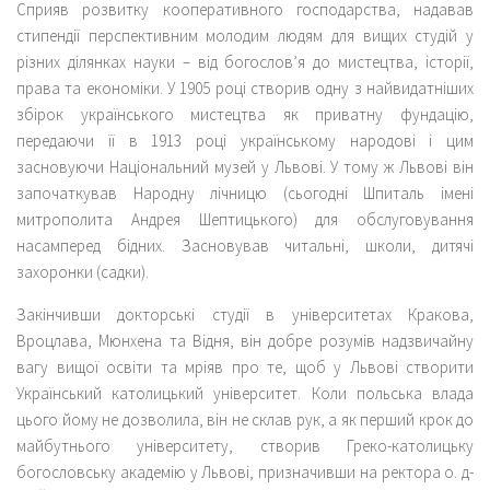
Сприяв розвитку кооперативного господарства, надавав
стипендії перспективним молодим людям для вищих студій у
різних ділянках науки – від богослов’я до мистецтва, історії,
права та економіки. У 1905 році створив одну з найвидатніших
збірок українського мистецтва як приватну фундацію,
передаючи її в 1913 році українському народові і цим
засновуючи Національний музей у Львові. У тому ж Львові він
започаткував Народну лічницю (сьогодні Шпиталь імені
митрополита Андрея Шептицького) для обслуговування
насамперед бідних. Засновував читальні, школи, дитячі
захоронки (садки).
Закінчивши докторські студії в університетах Кракова,
Вроцлава, Мюнхена та Відня, він добре розумів надзвичайну
вагу вищої освіти та мріяв про те, щоб у Львові створити
Український католицький університет. Коли польська влада
цього йому не дозволила, він не склав рук, а як перший крок до
майбутнього університету, створив Греко-католицьку
богословську академію у Львові, призначивши на ректора о. д-