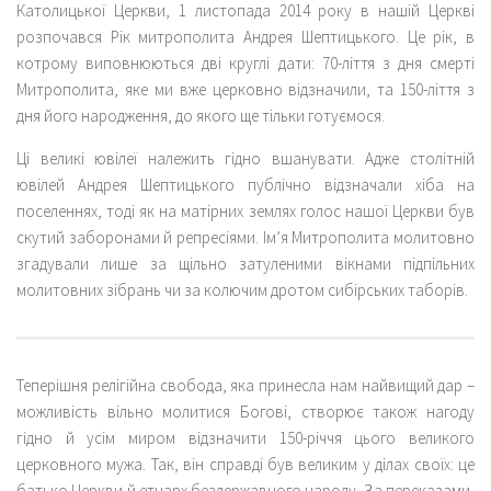
Католицької Церкви, 1 листопада 2014 року в нашій Церкві
розпочався Рік митрополита Андрея Шептицького. Це рік, в
котрому виповнюються дві круглі дати: 70-ліття з дня смерті
Митрополита, яке ми вже церковно відзначили, та 150-ліття з
дня його народження, до якого ще тільки готуємося.
Ці великі ювілеї належить гідно вшанувати. Адже столітній
ювілей Андрея Шептицького публічно відзначали хіба на
поселеннях, тоді як на матірних землях голос нашої Церкви був
скутий заборонами й репресіями. Ім’я Митрополита молитовно
згадували лише за щільно затуленими вікнами підпільних
молитовних зібрань чи за колючим дротом сибірських таборів.
Теперішня релігійна свобода, яка принесла нам найвищий дар –
можливість вільно молитися Богові, створює також нагоду
гідно й усім миром відзначити 150-річчя цього великого
церковного мужа. Так, він справді був великим у ділах своїх: це
батько Церкви й етнарх бездержавного народу. За переказами,