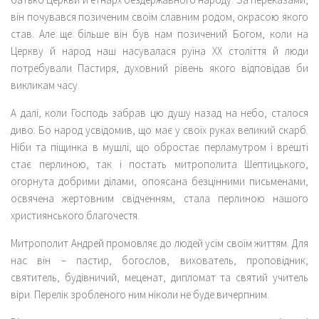
він почувався позиченим своїм славним родом, окрасою якого
став. Але ще більше він був нам позичений Богом, коли на
Церкву й народ наш насувалася руїна ХХ століття й люди
потребували Пастиря, духовний рівень якого відповідав би
викликам часу.
А далі, коли Господь забрав цю душу назад на небо, сталося
диво. Бо народ усвідомив, що має у своїх руках великий скарб.
Ніби та піщинка в мушлі, що обростає перламутром і врешті
стає перлиною, так і постать митрополита Шептицького,
огорнута добрими ділами, опоясана безцінними письменами,
освячена жертовним свідченням, стала перлиною нашого
християнського благочестя.
Митрополит Андрей промовляє до людей усім своїм життям. Для
нас він – пастир, богослов, вихователь, проповідник,
святитель, будівничий, меценат, дипломат та святий учитель
віри. Перелік зробленого ним ніколи не буде вичерпним.