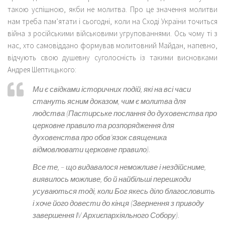
такою успішною, якби не молитва. Про це значення молитви
нам треба пам’ятати і сьогодні, коли на Cході України точиться
війна з російськими військовими угрупованнями. Ось чому ті з
нас, хто самовіддано формував молитовний Майдан, напевно,
відчують свою душевну суголосність із такими висновками
Андрея Шептицького:
Ми є свідками історичних подій, які на всі часи
стануть ясним доказом, чим є молитва для
людства
(Пастирське послання до духовенства про
церковне правило та розпорядження для
духовенства про обов’язок священика
відмовлювати церковне правило).
Все те,
– що видавалося неможливе і нездійсниме,
виявилось можливе, бо й найбільші перешкоди
усуваються тоді, коли Бог якесь діло благословить
і хоче його довести до кінця
(Звернення з приводу
завершення ІV Архиєпархіяльного Собору).