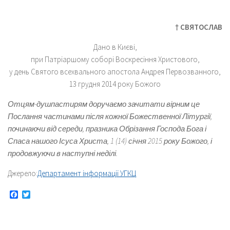
† СВЯТОСЛАВ
Дано в Києві,
при Патріаршому соборі Воскресіння Христового,
у день Святого всехвального апостола Андрея Первозванного,
13 грудня 2014 року Божого
Отцям-душпастирям доручаємо зачитати вірним це
Послання частинами після кожної Божественної Літургії,
починаючи від середи, празника Обрізання Господа Бога і
Спаса нашого Ісуса Христа, 1 (14) січня 2015 року Божого,
і
продовжуючи в наступні неділі
.
Джерело:
Департамент інформації УГКЦ
Facebook
Twitter