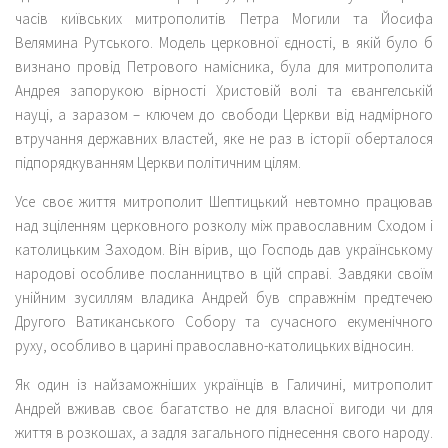
часів київських митрополитів Петра Могили та Йосифа
Велямина Рутського. Модель церковної єдності, в якій було б
визнано провід Петрового намісника, була для митрополита
Андрея запорукою вірності Христовій волі та євангелській
науці, а заразом – ключем до свободи Церкви від надмірного
втручання державних властей, яке не раз в історії оберталося
підпорядкуванням Церкви політичним цілям.
Усе своє життя митрополит Шептицький невтомно працював
над зціленням церковного розколу між православним Сходом і
католицьким Заходом. Він вірив, що Господь дав українському
народові особливе посланництво в цій справі. Завдяки своїм
унійним зусиллям владика Андрей був справжнім предтечею
Другого Ватиканського Собору та сучасного екуменічного
руху, особливо в царині православно-католицьких відносин.
Як один із найзаможніших українців в Галичині, митрополит
Андрей вживав своє багатство не для власної вигоди чи для
життя в розкошах, а задля загального піднесення свого народу.