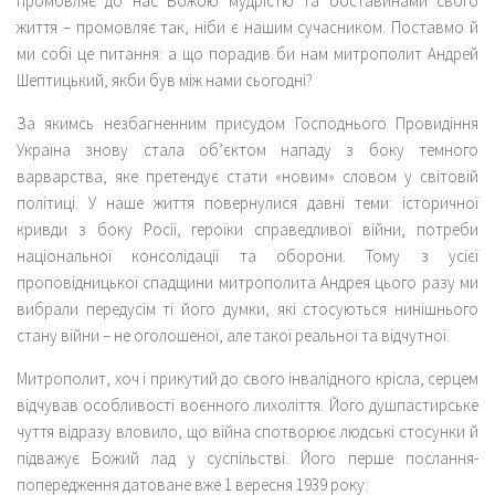
промовляє до нас Божою мудрістю та обставинами свого
життя – промовляє так, ніби є нашим сучасником. Поставмо й
ми собі це питання: а що порадив би нам митрополит Андрей
Шептицький, якби був між нами сьогодні?
За якимсь незбагненним присудом Господнього Провидіння
Україна знову стала об’єктом нападу з боку темного
варварства, яке претендує стати «новим» словом у світовій
політиці. У наше життя повернулися давні теми: історичної
кривди з боку Росії, героїки справедливої війни, потреби
національної консолідації та оборони. Тому з усієї
проповідницької спадщини митрополита Андрея цього разу ми
вибрали передусім ті його думки, які стосуються нинішнього
стану війни – не оголошеної, але такої реальної та відчутної.
Митрополит, хоч і прикутий до свого інвалідного крісла, серцем
відчував особливості воєнного лихоліття. Його душпастирське
чуття відразу вловило, що війна спотворює людські стосунки й
підважує Божий лад у суспільстві. Його перше послання-
попередження датоване вже 1 вересня 1939 року: