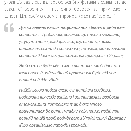
українців раз у раз відтворюється їхня фатальна схильність до
взаємної ворожнечі, і невтомно боровся за примноження
єдності. Цим своїм словом він промовляє до нас і сьогодні:
До осягнення наших національних ідеалів треба нам
єдности… Треба нам, оскільки це тільки можливе,
усунути всякі роздори і все, що ділить, і всіма
силами змагати до осягнення, по змозі, якнайбільшої
єдности
(Лист до православних архиєреїв в Україні).
Як довго не буде між нами християнської єдности,
так довго й найслабший противник буде від нас
сильніший
(Не убий).
Найбільшою небезпекою є внутрішні роздори,
поборювання себе взаїмно і випливаюча з роздорів
атаманщина, котра вже так дуже много
причинилася до руїни і упадку усіх наших подій при
першій нашій пробі побудувати Укр[аїнську] Державу
(Про організацію парохій і громади).