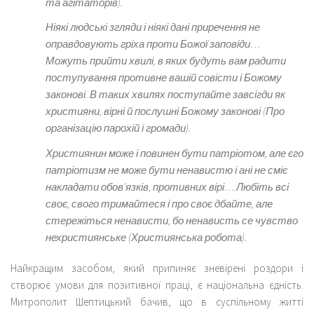
та агітаторів).
Ніякі людські згляди і ніякі дані приречення не
оправдовують гріха проти Божої заповіди…
Можуть прийти хвилі, в яких будуть вам радити
поступування противне вашій совісти і Божому
законові. В таких хвилях поступайте завсігди як
християни, вірні й послушні Божому законові
(Про
організацію парохій і громади).
Християнин може і повинен бути патріотом, але єго
патріотизм не може бути ненавистю і ані не сміє
накладати обов’язків, противних вірі… Любіть всі
своє, свого тримайтеся і про своє дбайте, але
стережіться ненависти, бо ненависть се чувство
нехристиянське
(Християнська робота).
Найкращим засобом, який припиняє зневірені роздори і
створює умови для позитивної праці, є національна єдність.
Митрополит Шептицький бачив, що в суспільному житті