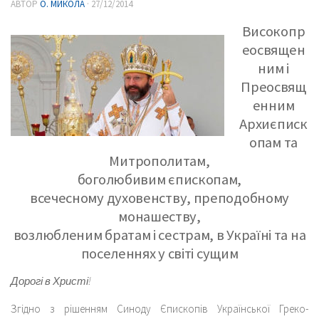
АВТОР
О. МИКОЛА
·
27/12/2014
Високопр
еосвящен
ним і
Преосвящ
енним
Архиєписк
опам та
Митрополитам,
боголюбивим єпископам,
всечесному духовенству, преподобному
монашеству,
возлюбленим братам і сестрам, в Україні та на
поселеннях у світі сущим
Дорогі в Христі!
Згідно з рішенням Синоду Єпископів Української Греко-