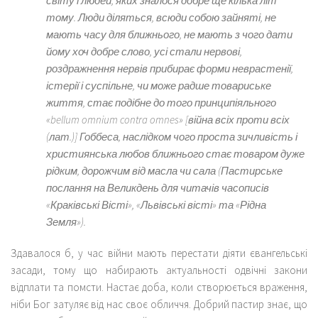
світу і людей, яких зналося добре ще кілька літ
тому. Люди діляться, всюди собою зайняті, не
мають часу для ближнього, не мають з чого дати
йому хоч добре слово, усі стали нервові,
роздражнення нервів прибирає форми неврастенії,
істерії і суспільне, чи може радше товариське
життя, стає подібне до того принципіяльного
«bellum omnium contra omnes» [
війна всіх проти всіх
(лат.)] Гоббеса, наслідком чого проста зичливість і
християнська любов ближнього стає товаром дуже
рідким, дорожчим від масла чи сала
(Пастирське
послання на Великдень для читачів часописів
«Краківські Вісті», «Львівські вісті» та «Рідна
Земля»).
Здавалося б, у час війни мають перестати діяти євангельські
засади, тому що набирають актуальності одвічні закони
відплати та помсти. Настає доба, коли створюється враження,
ніби Бог затуляє від нас своє обличчя. Добрий пастир знає, що