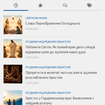
СВЯТКОВІ НАУКИ
Слава Переображення Господнього
05/08/2026
РОЗДУМИ НАД РЯДКАМИ ЄВАНГЕЛІЯ
Побачити Світло: Як палкий крик двох сліпців
відкриває шлях до зцілення нашої душі
18/07/2026
РОЗДУМИ НАД РЯДКАМИ ЄВАНГЕЛІЯ
Пріоритети в молитві: чого нас вчить зцілення
розслабленого Христом
10/07/2026
РОЗДУМИ НАД РЯДКАМИ ЄВАНГЕЛІЯ
Христос у Гадаринському краї: Визволення з
кайданів розпачу