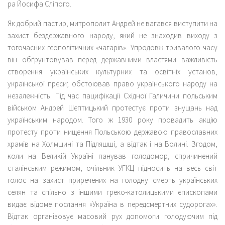
ра Йосифа Сліпого.
Як добрий пастир, митрополит Андрей не вагався виступити на
захист бездержавного народу, який не знаходив виходу з
тогочасних геополітичних «чагарів». Упродовж тривалого часу
він обґрунтовував перед державними властями важливість
створення українських культурних та освітніх установ,
української преси; обстоював право українського народу на
незалежність. Під час пацифікації Східної Галичини польським
військом Андрей Шептицький протестує проти знущань над
українським народом. Того ж 1930 року провадить акцію
протесту проти нищення Польською державою православних
храмів на Холмщині та Підляшші, а відтак і на Волині. Згодом,
коли на Великій Україні панував голодомор, спричинений
сталінським режимом, очільник УГКЦ підносить на весь світ
голос на захист приречених на голодну смерть українських
селян та спільно з іншими греко-католицькими єпископами
видає відоме послання «Україна в передсмертних судорогах».
Відтак організовує масовий рух допомоги голодуючим під