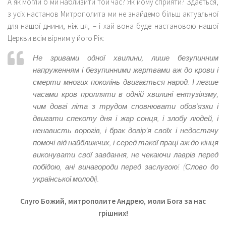
А як могли б ми наблизити той час? Як йому сприяти? Здається,
з усіх настанов Митрополита ми не знайдемо більш актуальної
для нашої днини, ніж ця, – і хай вона буде настановою нашої
Церкви всім вірним у його Рік:
Не зривами одної хвилини, лише безупинним
напруженням і безупинними жертвами аж до крови і
смерти многих поколінь двигається народ. І легше
часами кров пролляти в одній хвилині ентузіязму,
чим довгі літа з трудом сповнювати обов’язки і
двигати спекоту дня і жар сонця, і злобу людей, і
ненависть ворогів, і брак довір’я своїх і недостачу
помочі від найближчих, і серед такої праці аж до кінця
виконувати свої завдання, не чекаючи лаврів перед
побідою, ані винагороди перед заслугою!
(Слово до
української молоді).
Слуго Божий,
м
итрополите Андре
ю
, моли Бога за нас
грішних!