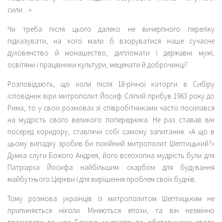
сили…»
Чи треба після цього далеко не вичерпного переліку
підказувати, на кого мали б взоруватися наше сучасне
духовенство й монашество, дипломати і державні мужі,
освітяни і працівники культури, меценати й доброчинці?
Розповідають, що коли після 18-річної каторги в Сибіру
ісповідник віри митрополит Йосиф Сліпий прибув 1963 року до
Рима, то у своїх розмовах зі співробітниками часто посилався
на мудрість свого великого попередника. Не раз ставав він
посеред коридору, ставлячи собі самому запитання: «А що в
цьому випадку зробив би покійний митрополит Шептицький?»
Думка слуги Божого Андрея, його всеохопна мудрість були для
Патріарха Йосифа найбільшим скарбом для будування
майбутнього Церкви і для вирішення проблем своїх буднів.
Тому розмова українців із митрополитом Шептицьким не
припиняється ніколи. Міняються епохи, та він незмінно