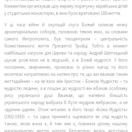
Климентієм організував цілу мережу порятунку єврейських дітей
у студитських монастирях, в яких було врятовано 160 життів.
У ці часи війни й окупацій слуга Божий скликав низку
архиєпархіальних соборів, головною темою яких, за словами
самого Митрополита, був теоцентризм – центральність
божественного життя Пресвятої Тройці. Тобто в момент
найбільшої загрози для Церкви та народу Андрей Шептицький
шукав розв’язок не в людській, а в Божій мудрості. У його
посланнях, зверненнях, промовах із різних нагод та його
молитвах натрапляємо на натяки про те, що він вважав таким
життєдайним – на зв’язок між Христом – Божою Мудрістю – та
мудрістю людини, а в пошані до мудрості він вбачав особливу
рису української душі. Вважав, що напевно більшість
українського народу вибрала б бути «мудрим жебраком», а не
«дурним царем». Отож читаємо в його творі «Божа Мудрість»
(1932-1933): «…та одна прикмета оцінювати як слід мудрість
такою, якою вона є, й тим чим є, повинна цілому нашому
національному життю надати безумовно якоїсь могутньої