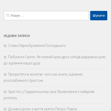
Пошук:
НЕДАВНІ ЗАПИСИ
Слава Переображення Господнього
Побачити Світло: Як палкий крик двох сліпців відкриває шлях
до зцілення нашої душі
Пріоритети в молитві: чого нас вчить зцілення
розслабленого Христом
Христос у Гадаринському краї: Визволення з кайданів
розпачу
Духовні уроки з життя святих Петра і Павла