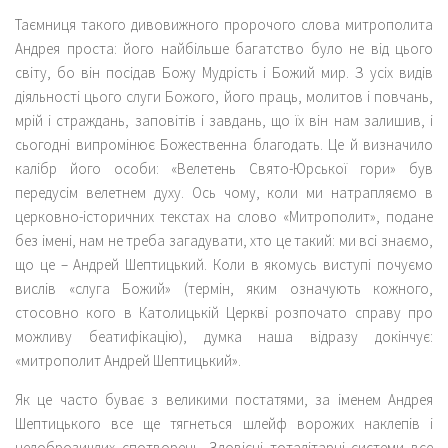
Таємниця такого дивовижного пророчого слова митрополита
Андрея проста: його найбільше багатство було не від цього
світу, бо він посідав Божу Мудрість і Божий мир. З усіх видів
діяльності цього слуги Божого, його праць, молитов і повчань,
мрій і страждань, заповітів і завдань, що їх він нам залишив, і
сьогодні випромінює Божественна благодать. Це й визначило
калібр його особи: «Велетень Свято-Юрської гори» був
передусім велетнем духу. Ось чому, коли ми натрапляємо в
церковно-історичних текстах на слово «Митрополит», подане
без імені, нам не треба загадувати, хто це такий: ми всі знаємо,
що це – Андрей Шептицький. Коли в якомусь виступі почуємо
вислів «слуга Божий» (термін, яким означують кожного,
стосовно кого в Католицькій Церкві розпочато справу про
можливу беатифікацію), думка наша відразу докінчує:
«митрополит Андрей Шептицький».
Як це часто буває з великими постатями, за іменем Андрея
Шептицького все ще тягнеться шлейф ворожих наклепів і
недоброзичлих спотворень. Зловісні тоталітарні системи все