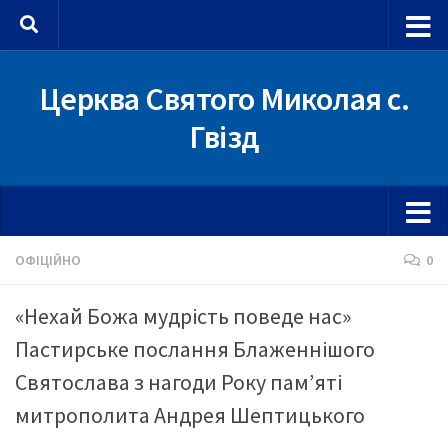
Skip to content
Церква Святого Миколая с.
Гвізд
ОФІЦІЙНО
0
«Нехай Божа мудрість поведе нас»
Пастирське послання Блаженнішого
Святослава з нагоди Року пам’яті
митрополита Андрея Шептицького