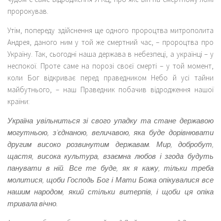
пророкував.
Утім, попереду здійснення ще одного пророцтва митрополита
Андрея, даного ним у той же смертний час, – пророцтва про
Україну. Так, сьогодні наша держава в небезпеці, а українці – у
неспокої. Проте саме на порозі своєї смерті – у той момент,
коли Бог відкриває перед праведником Небо й усі тайни
майбутнього, – наш Праведник побачив відродження нашої
країни:
Україна увільниться зі свого упадку та стане державою
могутньою, з’єднаною, величавою, яка буде дорівнювати
другим високо розвинутим державам. Мир, добробут,
щастя, висока культура, взаємна любов і згода будуть
панувати в ній. Все те буде, як я кажу, тільки треба
молитися, щоби Господь Бог і Мати Божа опікувалися все
нашим народом, який стільки витерпів, і щоби ця опіка
тривала вічно.