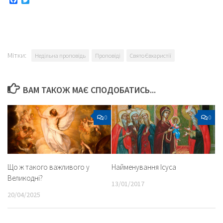
Facebook
Twitter
Мітки:
Недільна проповідь
Проповіді
Свято Євхаристії
ВАМ ТАКОЖ МАЄ СПОДОБАТИСЬ...
0
0
Що ж такого важливого у
Найменування Ісуса
Великодні?
13/01/2017
20/04/2025