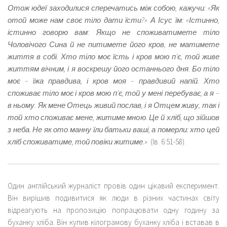
Отож юдеї заходилися сперечатись між собою, кажучи: «Як
отой може нам своє тіло дати їсти?» А Ісус їм: «Істинно,
істинно говорю вам: Якщо не споживатимете тіло
Чоловічого Сина й не питимете його кров, не матимете
життя в собі. Хто тіло моє їсть і кров мою п’є, той живе
життям вічним, і я воскрешу його останнього дня. Бо тіло
моє – їжа правдива, і кров моя – правдивий напій. Хто
споживає тіло моє і кров мою п’є, той у мені перебуває, а я –
в ньому. Як мене Отець живий послав, і я Отцем живу, так і
той хто споживає мене, житиме мною. Це й хліб, що зійшов
з неба. Не як ото манну їли батьки ваші, а померли: хто цей
хліб споживатиме, той повіки житиме.»
(Ів. 6:51-58).
Один англійський журналіст провів один цікавий експеримент.
Він вирішив подивитися як люди в різних частинах світу
відреагують на пропозицію попрацювати одну годину за
буханку хліба. Він купив кілограмову буханку хліба і вставав в