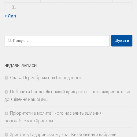
31
« Лип
Пошук:
НЕДАВНІ ЗАПИСИ
Слава Переображення Господнього
Побачити Світло: Як палкий крик двох сліпців відкриває шлях
до зцілення нашої душі
Пріоритети в молитві: чого нас вчить зцілення
розслабленого Христом
Христос у Гадаринському краї: Визволення з кайданів