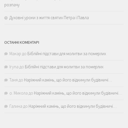
розпачу
Духовні уроки з життя святих Петра і Павла
ОСТАННІ КОМЕНТАРІ
Макар
до
Біблійні підстави для молитви за померлих
Iryna
до
Біблійні підстави для молитви за померлих
Таня
до
Наріжний камінь, що його відкинули будівничі…
о. Микола
до
Наріжний камінь, що його відкинули будівничі…
Галина
до
Наріжний камінь, що його відкинули будівничі…