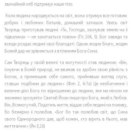
звичайний хліб підтримує наше тіло.
Коли людина народжується на світ, вона отримує все готовим:
добрих і люблячих батьків, домашній затишок. Увесь світ
Творець приготував людині. «Ти, Господи, заснував землю на її
підвалинах — не захитається повіки» (Пс 104, 5). Бог завжди та
всюди роздає людині свої благодаті. Однак жодне благо, жоден
Божий дар не зрівняється з втіленням Бога-Сина.
Сам Творець у своїй величі та могутності став людиною. «Він,
існуючи в Божій природі, не вважав за здобич свою рівність з
Богом, а применшив себе самого, прийнявши вигляд слуги,
ставши подібним до людини.» (Флп 2, 6-7а) Це незбагненне і
величне діло Бога по відношенню до людини, яке ми ніколи не
зможемо зрозуміти. Святий Йоан пише про Бога, який є Любов.
Він, Всемогутній, Податель життя, віддає себе людині на поживу,
бо безмірно її полюбив. «Бог бо так полюбив світ, що Сина
свого Єдинородного дав, щоб кожен, хто вірить в Нього, мав
життя вічне.» (Йн 3,16)