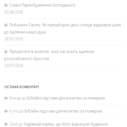
Слава Переображення Господнього
05/08/2026
Побачити Світло: Як палкий крик двох сліпців відкриває шлях
до зцілення нашої душі
18/07/2026
Пріоритети в молитві: чого нас вчить зцілення
розслабленого Христом
10/07/2026
ОСТАННІ КОМЕНТАРІ
Макар
до
Біблійні підстави для молитви за померлих
Iryna
до
Біблійні підстави для молитви за померлих
Таня
до
Наріжний камінь, що його відкинули будівничі…