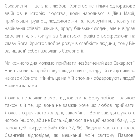
Євхаристія — це знак любові. Христос не тільки одноразово
ввійшов в історію людства, коли народився з Діви Марії,
прийнявши труднощі людського життя, нерозуміння, зневагу та
нарікання співвітчизників, зраду близьких людей, але й віддав
своє життя, як «викуп за багатьох», радісно воскресаючи на
славу Бога. Христос добре розумів слабкість людини, тому Він
залишає їй себе назавжди в Євхаристії.
Ми кожного дня можемо приймати незбагнений дар Євхаристії.
Навіть коли на одній півкулі люди сплять, на другій священики за
наказом Христа: «Чиніть це на Мій спомин» обдаровують людей
Божими дарами.
Людина не завжди в змозі відповісти на Божу любов. Правдою
також є й те, що вона не завжди хоче цю любов приймати.
Людські серця часто холодні, закам’янілі. Вони завжди шукають
чогось іншого, аби не Бога. «Дивлюся я на цей народ і бачу, що
народ цей твердолобий» (Вих 32, 96). Людина часто на голос
Євангелія відповідає, як мешканці Афін святому Павлові: