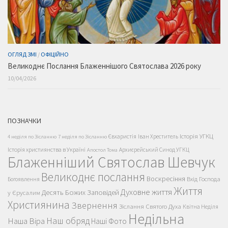
ОГЛЯД ЗМІ
/
ОФІЦІЙНО
Великоднє Послання Блаженнішого Святослава 2026 року
10/04/2026
ПОЗНАЧКИ
Історія УГКЦ
Євхаристія
Іван Хреститель
4 неділя по Зісланню
7 неділя по Зісланню
Історія християнства в Україні
Архиєрейський Синод УГКЦ
Апостол Тома
Блаженніший Святослав Шевчук
Великоднє послання
Воскресіння
Вхід Господа
Богоявлення
Життя
Духовне життя
Десять Божих Заповідей
у Єрусалим
Християнина
Звернення
Зіслання Святого Духа
Квітна Неділя
Недільна
Наш обряд
Наша Віра
Наші Фото