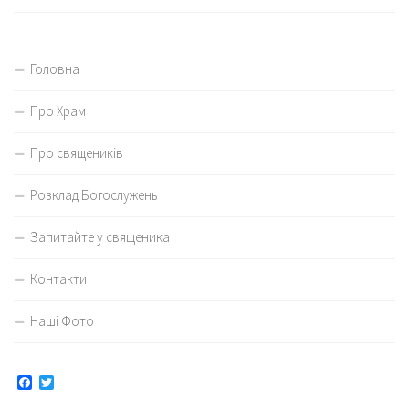
Головна
Про Храм
Про священиків
Розклад Богослужень
Запитайте у священика
Контакти
Наші Фото
Facebook
Twitter