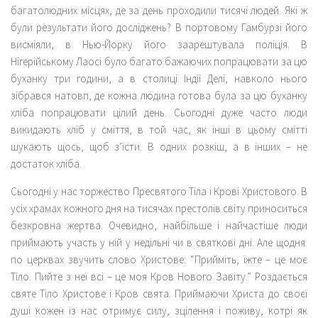
багатолюдних місцях, де за день проходили тисячі людей. Які ж
були результати його досліджень? В портовому Гамбурзі його
висміяли, в Нью-Йорку його заарештувала поліція. В
Нігерійському Лаосі було багато бажаючих попрацювати за цю
буханку три години, а в столиці Індії Делі, навколо нього
зібрався натовп, де кожна людина готова була за цю буханку
хліба попрацювати цілий день. Сьогодні дуже часто люди
викидають хліб у сміття, в той час, як інші в цьому смітті
шукають щось, щоб з’їсти. В одних розкіш, а в інших – не
достаток хліба.
Сьогодні у нас торжество Пресвятого Тіла і Крові Христового. В
усіх храмах кожного дня на тисячах престолів світу приноситься
безкровна жертва. Очевидно, найбільше і найчастіше люди
приймають участь у ній у недільні чи в святкові дні. Але щодня
по церквах звучить слово Христове: “Прийміть, їжте – це моє
Тіло. Пийте з неї всі – це моя Кров Нового Завіту.” Роздається
святе Тіло Христове і Кров свята. Приймаючи Христа до своєї
душі кожен із нас отримує силу, зцілення і поживу, котрі як