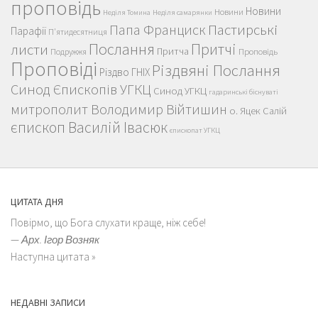
проповідь
Новини
Новини
Неділя Томина
Неділя самарянки
Пастирські
Папа Франциск
Парафії
П'ятидесятниця
Послання
Притчі
листи
Притча
Проповідь
Подружжя
Проповіді
Різдвяні Послання
Різдво ГНІХ
Синод Єпископів УГКЦ
Синод УГКЦ
гадаринські біснуваті
митрополит Володимир Війтишин
о. Яцек Салій
єпископ Василій Івасюк
єпископат УГКЦ
ЦИТАТА ДНЯ
Повірмо, що Бога слухати краще, ніж себе!
—
Арх. Ігор Возняк
Наступна цитата »
НЕДАВНІ ЗАПИСИ