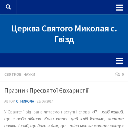
Skip to content
Церква Святого Миколая с.
Гвізд
СВЯТКОВІ НАУКИ
0
Празник Пресвятої Євхаристії
АВТОР
О. МИКОЛА
·
21/06/2014
У Євангелії від Івана читаємо наступні слова:
«
Я – хліб живий,
що з неба зійшов. Коли хтось цей хліб їстиме, житиме
повіки. І хліб, що його я дам, це – тіло моє за життя світу.»