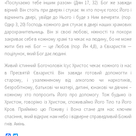
«Послухаємо тебе іншим разом» (Діян 17, 32). Бог же завжди
вірний. Він стоїть при дверях і стукає: як хто почує голос Його і
відчинить двері, увійде до Нього і буде з Ним вечеряти. (пор.
Одкр 3, 20) Господь кожного дня стукає в двері наших храмових
дарохранительниць. Він зі своєї любові, ніжності та покори
закриває себе в кожному храмі та чекає на людину, бо не може
жити без неї. Бог — це Любов (пор. Йн 4,8), а Євхаристія —
поцілунок, який Бог дає людині.
Живий істинний Богочоловік Ісус Христос чекає кожного із нас
в Пресвятій Євхаристії. Він завжди готовий допомогти і
старому, і узалежненому від алкоголю чи наркотиків,
безробітному, батькові чи матері, дитині, юнакові чи дівчині –
кожному хто попросить Його про допомогу. Тож будьмо із
Христом, говорімо із Христом, споживаймо Його Тіло та Його
Кров. Приймімо цю Поживу і Вона стане для нас ключем
спасіння, який відкриє нам небо і відверне справедливий Божий
гнів. Амінь.