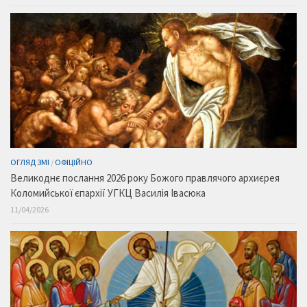
ОГЛЯД ЗМІ
/
ОФІЦІЙНО
Великоднє послання 2026 року Божого правлячого архиєрея
Коломийської єпархії УГКЦ Василія Івасюка
11/04/2026