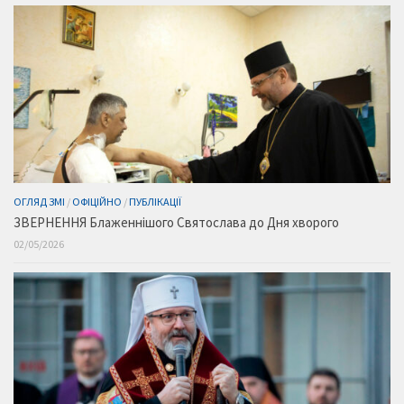
ОГЛЯД ЗМІ
/
ОФІЦІЙНО
/
ПУБЛІКАЦІЇ
ЗВЕРНЕННЯ Блаженнішого Святослава до Дня хворого
02/05/2026