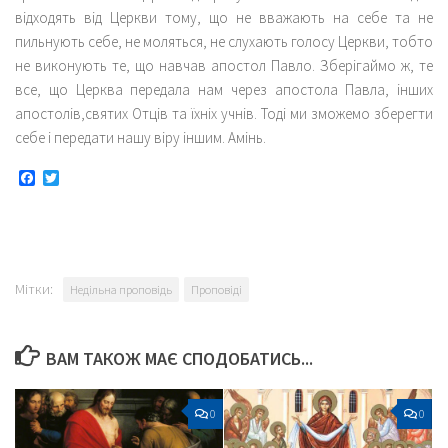
відходять від Церкви тому, що не вважають на себе та не
пильнують себе, не моляться, не слухають голосу Церкви, тобто
не виконують те, що навчав апостол Павло. Зберігаймо ж, те
все, що Церква передала нам через апостола Павла, інших
апостолів,святих Отців та їхніх учнів. Тоді ми зможемо зберегти
себе і передати нашу віру іншим. Амінь.
Facebook
Twitter
Мітки:
Недільна проповідь
Проповіді
ВАМ ТАКОЖ МАЄ СПОДОБАТИСЬ...
0
0