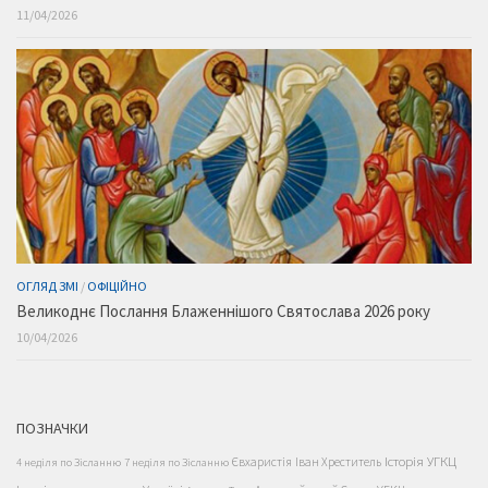
11/04/2026
ОГЛЯД ЗМІ
/
ОФІЦІЙНО
Великоднє Послання Блаженнішого Святослава 2026 року
10/04/2026
ПОЗНАЧКИ
Історія УГКЦ
Євхаристія
Іван Хреститель
4 неділя по Зісланню
7 неділя по Зісланню