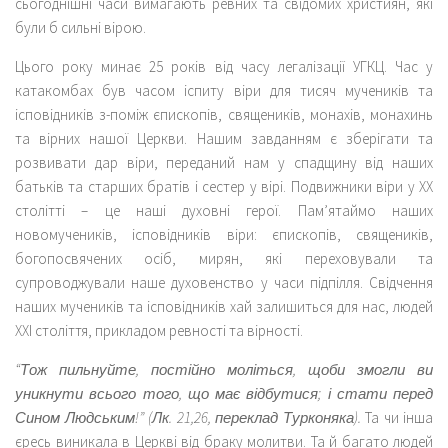
сьогоднішні часи вимагають ревних та свідомих християн, які
були б сильні вірою.
Цього року минає 25 років від часу легалізації УГКЦ. Час у
катакомбах був часом іспиту віри для тисяч мучеників та
ісповідників з-поміж єпископів, священиків, монахів, монахинь
та вірних нашої Церкви. Нашим завданням є зберігати та
розвивати дар віри, переданий нам у спадщину від наших
батьків та старших братів і сестер у вірі. Подвижники віри у ХХ
столітті – це наші духовні герої. Пам’ятаймо наших
новомучеників, ісповідників віри: єпископів, священиків,
богопосвячених осіб, мирян, які переховували та
супроводжували наше духовенство у часи підпілля. Свідчення
наших мучеників та ісповідників хай залишиться для нас, людей
ХХІ століття, прикладом ревності та вірності.
“Тож пильнуйте, постійно моліться, щоби змогли ви
уникнути всього того, що має відбутися; і стати перед
Сином Людським!” (Лк. 21,26, переклад Турконяка).
Та чи інша
єресь виникала в Церкві від браку молитви. Та й багато людей