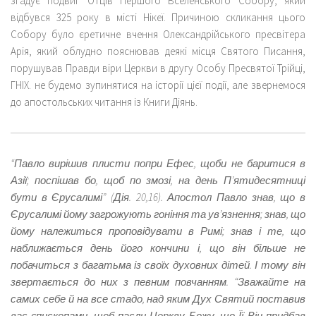
згадує подвиг Отців Першого Вселенського Собору, який
відбувся 325 року в місті Нікеї. Причиною скликання цього
Собору було єретичне вчення Олександрійського пресвітера
Арія, який облудно пояснював деякі місця Святого Писання,
порушував Правди віри Церкви в другу Особу Пресвятої Трійці,
ГНІХ. не будемо зупинятися на історії цієї події, але звернемося
до апостольських читання із Книги Діянь.
“Павло вирішив плисти попри Ефес, щоби не баритися в
Азії; поспішав бо, щоб по змозі, на день П’ятидесятниці
бути в Єрусалимі” (Дія. 20,16). Апостол Павло знав, що в
Єрусалимі йому загрожують гоніння та ув’язнення; знав, що
йому належиться проповідувати в Римі; знав і те, що
наближається день його кончини і, що він більше не
побачиться з багатьма із своїх духовних дітей. І тому він
звертається до них з певним повчанням. “Зважайте на
самих себе й на все стадо, над яким Дух Святий поставив
вас єпископами, щоб пасли Церкву Божу, що Її Він придбав