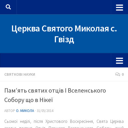
Skip to content
Церква Святого Миколая с.
Гвізд
СВЯТКОВІ НАУКИ
0
Пам’ять святих отців І Вселенського
Собору що в Нікеї
АВТОР
О. МИКОЛА
·
31/05/2014
Сьомої неділі, після Христового Воскресіння, Свята Церква