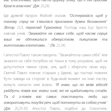
Кров’ю власною” (Дія. 20,28).
Ще древній пророк Мойсей сказав:
“Остерігайся, щоб у
твоєму серці не з’явилася прихована думка беззаконня”
(Втор. 15,9, переклад Турконяка).
Господь наш Ісус Христо
навчав учнів:
“Зважайте не самих себе, щоб часом серця
ваші не обтяжилися обжерством, пияцтвом та
життєвими клопотами…” (Лк. 21,34).
І апостол Павло також говорить: “Зважайте на самих себе”. Але
зважати на себе потрібно не тільки в тому розумінні, щоб не
допуститися тяжких гріхів, але, щоб і зберігати свою віру.
Святий Павло повчає старших у Церкві, що пастирі повинні
бути завжди на сторожі: в будь-який момент на їхню паству
можуть напасти хижі вовки.
“Я знаю, що по моїм відході
увійдуть поміж вас вовки хижі, які не щадитимуть стада.
Та й з-поміж вас самих повстануть люди, що
говоритимуть погубні речі, щоб потягнути за собою учнів”
(Дія. 20,29-30).
Апостол Павло, подібно до Спасителя,