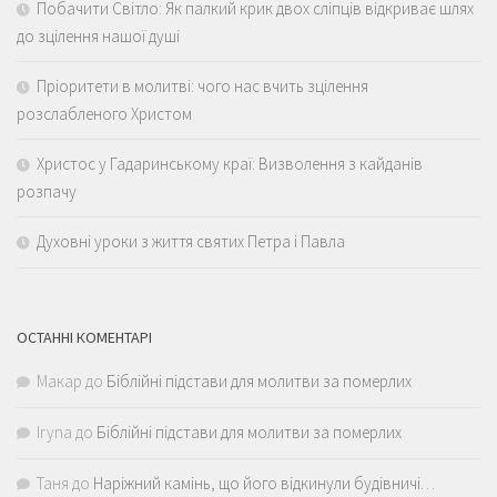
Побачити Світло: Як палкий крик двох сліпців відкриває шлях
до зцілення нашої душі
Пріоритети в молитві: чого нас вчить зцілення
розслабленого Христом
Христос у Гадаринському краї: Визволення з кайданів
розпачу
Духовні уроки з життя святих Петра і Павла
ОСТАННІ КОМЕНТАРІ
Макар
до
Біблійні підстави для молитви за померлих
Iryna
до
Біблійні підстави для молитви за померлих
Таня
до
Наріжний камінь, що його відкинули будівничі…