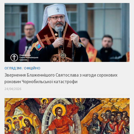
ОГЛЯД ЗМІ
/
ОФІЦІЙНО
Звернення Блаженнішого Святослава з нагоди сорокових
роковин Чорнобильської катастрофи
24/04/2026