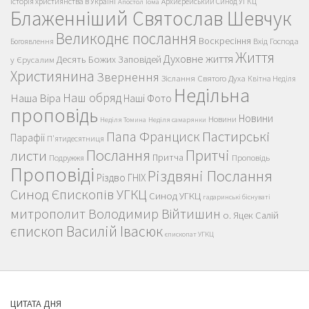
Історія християнства в Україні
Архиєрейський Синод УГКЦ
Апостол Тома
Блаженніший Святослав Шевчук
Великоднє послання
Воскресіння
Вхід Господа
Богоявлення
Життя
Духовне життя
Десять Божих Заповідей
у Єрусалим
Християнина
Звернення
Зіслання Святого Духа
Квітна Неділя
Недільна
Наш обряд
Наша Віра
Наші Фото
проповідь
Новини
Новини
Неділя Томина
Неділя самарянки
Пастирські
Папа Франциск
Парафії
П'ятидесятниця
Послання
Притчі
листи
Притча
Проповідь
Подружжя
Проповіді
Різдвяні Послання
Різдво ГНІХ
Синод Єпископів УГКЦ
Синод УГКЦ
гадаринські біснуваті
митрополит Володимир Війтишин
о. Яцек Салій
єпископ Василій Івасюк
єпископат УГКЦ
ЦИТАТА ДНЯ