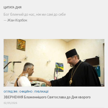
ЦИТАТА ДНЯ
Бог ближчий до нас, ніж ми самі до себе
—
Жан Корбон.
ОГЛЯД ЗМІ
/
ОФІЦІЙНО
/
ПУБЛІКАЦІЇ
ЗВЕРНЕННЯ Блаженнішого Святослава до Дня хворого
02/05/2026