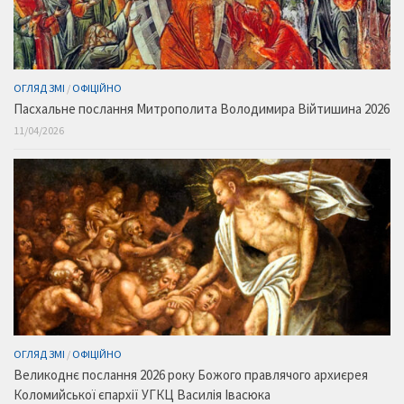
ОГЛЯД ЗМІ
/
ОФІЦІЙНО
Пасхальне послання Митрополита Володимира Війтишина 2026
11/04/2026
ОГЛЯД ЗМІ
/
ОФІЦІЙНО
Великоднє послання 2026 року Божого правлячого архиєрея
Коломийської єпархії УГКЦ Василія Івасюка