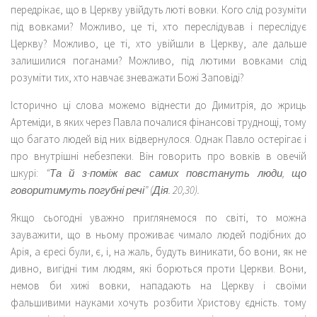
передрікає, що в Церкву увійдуть люті вовки. Кого слід розуміти
під вовками? Можливо, це ті, хто переслідував і переслідує
Церкву? Можливо, це ті, хто увійшли в Церкву, але дальше
залишилися поганами? Можливо, під лютими вовками слід
розуміти тих, хто навчає зневажати Божі Заповіді?
Історично ці слова можемо віднести до Димитрія, до жриць
Артеміди, в яких через Павла почалися фінансові труднощі, тому
що багато людей від них відвернулося. Однак Павло остерігає і
про внутрішні небезпеки. Він говорить про вовків в овечій
шкурі:
“Та й з-поміж вас самих повстануть люди, що
говоритимуть погубні речі” (Дія. 20,30).
Якщо сьогодні уважно приглянемося по світі, то можна
зауважити, що в ньому проживає чимало людей подібних до
Арія, а єресі були, є, і, на жаль, будуть виникати, бо вони, як не
дивно, вигідні тим людям, які борються проти Церкви. Вони,
немов би хижі вовки, нападають на Церкву і своїми
фальшивими науками хочуть розбити Христову єдність. тому