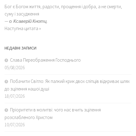
Бог є Богом життя, радости, прощення і добра, а не смерти,
суму і засудження
—
о. Ксаверій Кнотц.
Наступна цитата »
НЕДАВНІ ЗАПИСИ
Слава Переображення Господнього
05/08/2026
Побачити Світло: Як палкий крик двох сліпців відкриває шлях
до зцілення нашої душі
18/07/2026
Пріоритети в молитві: чого нас вчить зцілення
розслабленого Христом
10/07/2026