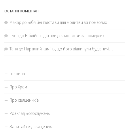
ОСТАННІ КОМЕНТАРІ
Макар
до
Біблійні підстави для молитви за померлих
Iryna
до
Біблійні підстави для молитви за померлих
Таня
до
Наріжний камінь, що його відкинули будівничі…
Головна
Про Храм
Про священиків
Розклад Богослужень
Запитайте у священика