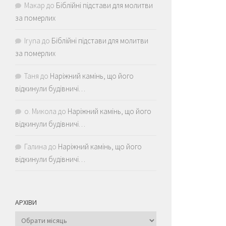
Макар
до
Біблійні підстави для молитви
за померлих
Iryna
до
Біблійні підстави для молитви
за померлих
Таня
до
Наріжний камінь, що його
відкинули будівничі…
о. Микола
до
Наріжний камінь, що його
відкинули будівничі…
Галина
до
Наріжний камінь, що його
відкинули будівничі…
АРХІВИ
Архіви