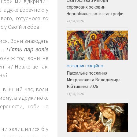
Святослава з нагоди
 щоби ми відкрили і
сорокових роковин
а є дуже доречною у
Чорнобильської катастрофи
ового, готуємося до
24/04/2026
с у Своїй любові.
тися. Вони знаходять
ь…
П’ять пар волів
 Чому ж тоді вони не
ення? Невже це такі
ОГЛЯД ЗМІ
/
ОФІЦІЙНО
Пасхальне послання
нь?
Митрополита Володимира
Війтишина 2026
 в інший час, воли
11/04/2026
мому, а з дружиною.
перенести, щоби не
, чи залишилися б у