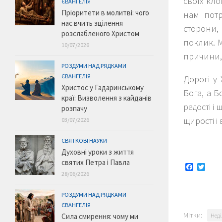
своїх кло
ЄВАНГЕЛІЯ
Пріоритети в молитві: чого
нам потр
нас вчить зцілення
сторони, 
розслабленого Христом
поклик. 
10/07/2026
причини,
РОЗДУМИ НАД РЯДКАМИ
ЄВАНГЕЛІЯ
Дорогі у 
Христос у Гадаринському
Бога, а Б
краї: Визволення з кайданів
радості і
розпачу
щирості і
03/07/2026
СВЯТКОВІ НАУКИ
Духовні уроки з життя
святих Петра і Павла
Faceboo
Twitt
28/06/2026
РОЗДУМИ НАД РЯДКАМИ
ЄВАНГЕЛІЯ
Мітки:
Неді
Сила смирення: чому ми