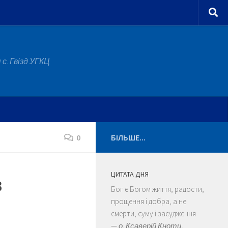
с. Гвізд УГКЦ
0
БІЛЬШЕ...
ЦИТАТА ДНЯ
в
Бог є Богом життя, радости,
прощення і добра, а не
смерти, суму і засудження
—
о. Ксаверій Кнотц.