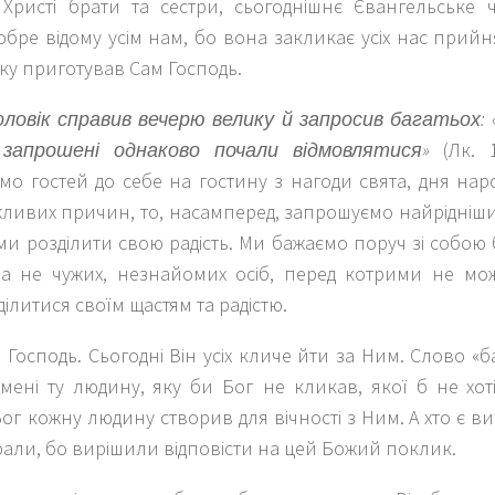
 Христі брати та сестри, сьогоднішнє Євангельське
обре відому усім нам, бо вона закликає усіх нас при
ку приготував Сам Господь.
ловік справив вечерю велику й запросив багатьох: «
 запрошені однаково почали відмовлятися»
(Лк. 1
мо гостей до себе на гостину з нагоди свята, дня на
ливих причин, то, насамперед, запрошуємо найрідніши
и розділити свою радість. Ми бажаємо поруч зі собою 
а не чужих, незнайомих осіб, перед котрими не мо
ділитися своїм щастям та радістю.
і Господь. Сьогодні Він усіх кличе йти за Ним. Слово «ба
 мені ту людину, яку би Бог не кликав, якої б не хо
Бог кожну людину створив для вічності з Ним. А хто є вибр
али, бо вирішили відповісти на цей Божий поклик.