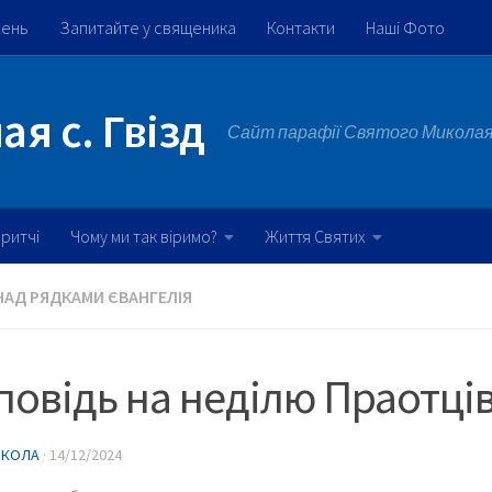
жень
Запитайте у священика
Контакти
Наші Фото
я с. Гвізд
Сайт парафії Святого Миколая 
ритчі
Чому ми так віримо?
Життя Святих
НАД РЯДКАМИ ЄВАНГЕЛІЯ
овідь на неділю Праотці
ИКОЛА
·
14/12/2024