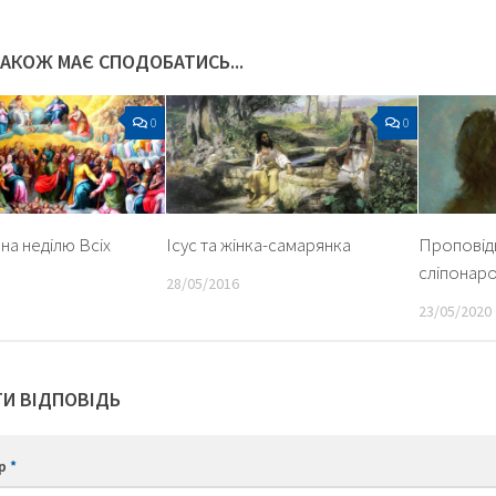
ТАКОЖ МАЄ СПОДОБАТИСЬ...
0
0
на неділю Всіх
Ісус та жінка-самарянка
Проповідь
сліпонар
28/05/2016
23/05/2020
И ВІДПОВІДЬ
ар
*