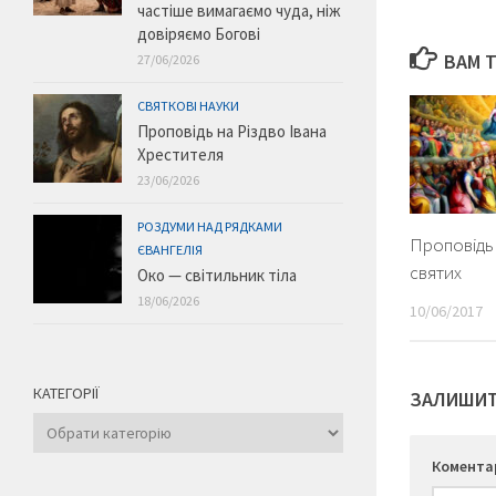
частіше вимагаємо чуда, ніж
довіряємо Богові
ВАМ 
27/06/2026
СВЯТКОВІ НАУКИ
Проповідь на Різдво Івана
Хрестителя
23/06/2026
РОЗДУМИ НАД РЯДКАМИ
Проповідь 
ЄВАНГЕЛІЯ
святих
Око — світильник тіла
18/06/2026
10/06/2017
КАТЕГОРІЇ
ЗАЛИШИТ
Категорії
Комент