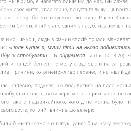
ого ми віримо, є набагато ближчим до нас. Він бажає,
Йому своє життя, своє серце, почуття та душу. Ця притч
вяного посту, бо ми готуємося до свята Різдва Христ
із Божим Сином, Який стане одним з нас, близьким для на
 бачимо, що усі ці люди в різний спосіб почали відмовля
ння:
«Поле купив я, мушу піти на нього подивитис
і йду їх спробувати…
Я одружився…»
(Лк. 14:18-20).
рийти на цей бенкет, не можуть відповісти на запрош
жливі причини, котрі неможливо перенести на інший де
 нас, напевно, подумає, що подивитися на поле можна
пробувати пізніше, на вечерю можна прийти вже не са
чого такого надзвичайного, чого д не можна було 
свого друга, котрий і вчинив цю вечерю.
били б ми так само: чи відгукнулися б на Божу вечерю