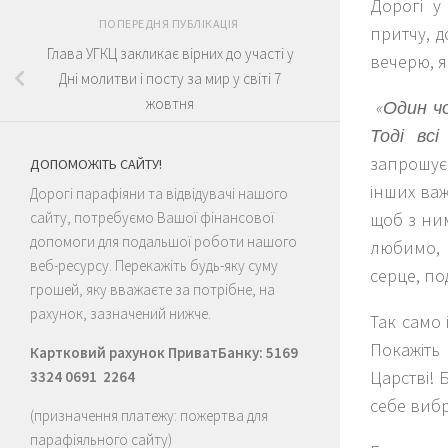
Дорогі у
ПОПЕРЕДНЯ ПУБЛІКАЦІЯ
притчу, д
Глава УГКЦ закликає вірних до участі у
вечерю, я
Дні молитви і посту за мир у світі 7
жовтня
«Один чо
Тоді всі
запрошує
ДОПОМОЖІТЬ САЙТУ!
інших важ
Дорогі парафіяни та відвідувачі нашого
щоб з ним
сайту, потребуємо Вашої фінансової
допомоги для подальшої роботи нашого
любимо, 
веб-ресурсу. Перекажіть будь-яку суму
серце, по
грошей, яку вважаєте за потрібне, на
рахунок, зазначений нижче.
Так само 
Покажіть
Картковий рахунок ПриватБанку: 5169
Царстві! 
3324 0691 2264
себе вибр
(призначення платежу: пожертва для
парафіяльного сайту)