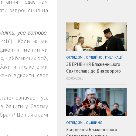
 читання подає нам
йняти запрошення на
Ідіть, усе готове.
4:16). Коли ж ми
родження, іменин чи
х, найближчих осіб,
ОГЛЯД ЗМІ
/
ОФІЦІЙНО
/
ПУБЛІКАЦІЇ
ЗВЕРНЕННЯ Блаженнішого
бачити тих, кого ми
Святослава до Дня хворого
жемо відкрити своє
02/05/2026
гато» означає – усі.
тів бачити у Своєму
ані? Це ті, які самі
ОГЛЯД ЗМІ
/
ОФІЦІЙНО
Звернення Блаженнішого