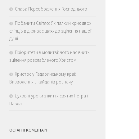
Слава Переображення Господнього
Побачити Світло: Як палкий крик двох
сліпців відкриває шлях до зцілення нашої
душі
Пріоритети в молитві: чого нас вчить
зцілення розслабленого Христом
Христос у Гадаринському краї:
Визволення з кайданів розпачу
Духовні уроки з життя святих Петра і
Павла
ОСТАННІ КОМЕНТАРІ