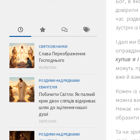
Бог, в як
довірили 
час різд
зустрічі 
І далі ми
СВЯТКОВІ НАУКИ
оправда
Слава Переображення
купив я 
Господнього
можуть п
05/08/2026
вже й ва
РОЗДУМИ НАД РЯДКАМИ
ЄВАНГЕЛІЯ
Кожен із
Побачити Світло: Як палкий
можна ви
крик двох сліпців відкриває
шлях до зцілення нашої
Немає ні
душі
образити 
18/07/2026
Та чи зро
РОЗДУМИ НАД РЯДКАМИ