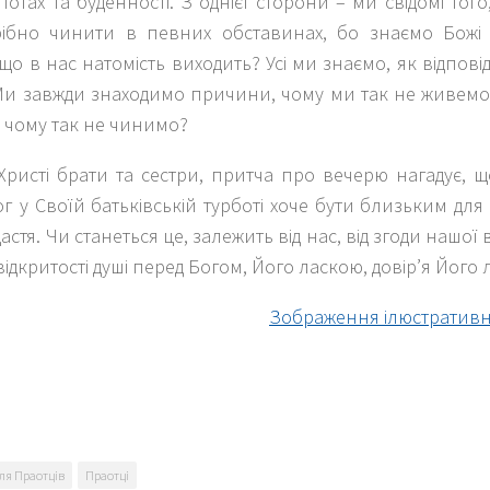
потах та буденності. З однієї сторони – ми свідомі тог
ібно чинити в певних обставинах, бо знаємо Божі З
що в нас натомість виходить? Усі ми знаємо, як відпов
Ми завжди знаходимо причини, чому ми так не живемо
 чому так не чинимо?
Христі брати та сестри, притча про вечерю нагадує, 
ог у Своїй батьківській турботі хоче бути близьким для
 щастя. Чи станеться це, залежить від нас, від згоди нашо
 відкритості душі перед Богом, Його ласкою, довір’я Його 
Зображення ілюстративне 
k
er
ля Праотців
Праотці