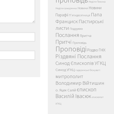
проповідь
Неділя Томина
Новини
Новини
Неділя самарянки
Папа
Парафії
П'ятидесятниця
Пастирські
Франциск
листи
Подружжя
Послання
Притча
Притчі
Проповідь
Проповіді
Різдво ГНІХ
Різдвяні Послання
Синод Єпископів УГКЦ
Синод УГКЦ
гадаринські біснуваті
митрополит
Володимир Війтишин
єпископ
о. Яцек Салій
Василій Івасюк
єпископат
УГКЦ