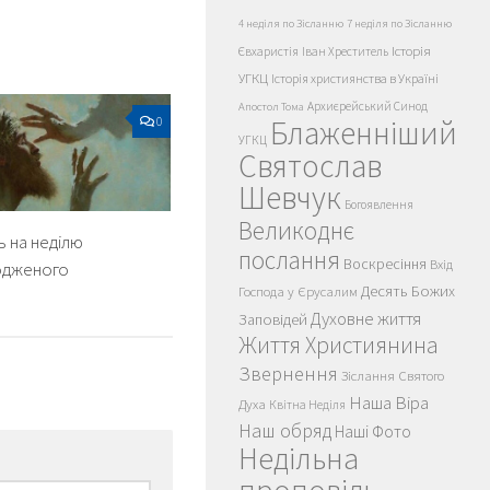
4 неділя по Зісланню
7 неділя по Зісланню
Історія
Євхаристія
Іван Хреститель
УГКЦ
Історія християнства в Україні
Архиєрейський Синод
Апостол Тома
0
Блаженніший
УГКЦ
Святослав
Шевчук
Богоявлення
Великоднє
 на неділю
послання
Воскресіння
Вхід
одженого
Десять Божих
Господа у Єрусалим
Духовне життя
Заповідей
Життя Християнина
Звернення
Зіслання Святого
Наша Віра
Духа
Квітна Неділя
Наш обряд
Наші Фото
Недільна