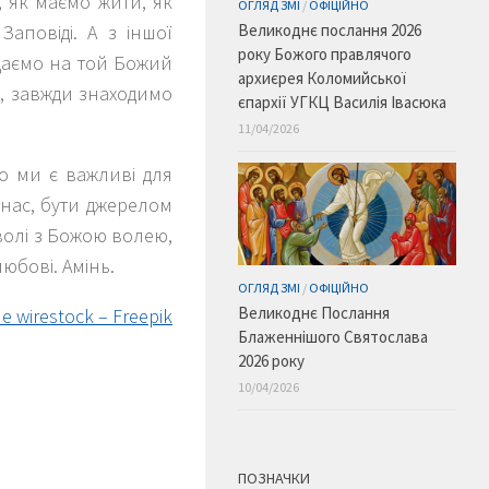
о, як маємо жити, як
ОГЛЯД ЗМІ
/
ОФІЦІЙНО
Великоднє послання 2026
аповіді. А з іншої
року Божого правлячого
ідаємо на той Божий
архиєрея Коломийської
, завжди знаходимо
єпархії УГКЦ Василія Івасюка
11/04/2026
що ми є важливі для
 нас, бути джерелом
ї волі з Божою волею,
любові. Амінь.
ОГЛЯД ЗМІ
/
ОФІЦІЙНО
Великоднє Послання
wirestock – Freepik
Блаженнішого Святослава
2026 року
10/04/2026
ПОЗНАЧКИ