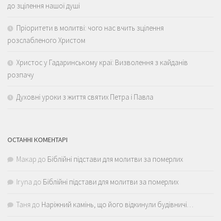
до зцілення нашої душі
Пріоритети в молитві: чого нас вчить зцілення
розслабленого Христом
Христос у Гадаринському краї: Визволення з кайданів
розпачу
Духовні уроки з життя святих Петра і Павла
ОСТАННІ КОМЕНТАРІ
Макар
до
Біблійні підстави для молитви за померлих
Iryna
до
Біблійні підстави для молитви за померлих
Таня
до
Наріжний камінь, що його відкинули будівничі…