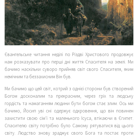
Євангельське читання неділі по Різдві Христового продовжує
нам розказувати про перші дні життя Спасителя на землі. Ми
бачимо наскільки суворо прийняв світ свого Спасителя, яким
немічним та беззахисним Він був.
Ми бачимо що цей світ, котрий з однієї сторони був створений
Богом досконалим та прекрасним, через гріх та людську
гордість та намаганням людини бути богом стає злим. Ось ми
бачимо, Йосип уві сні одержує одкровення, що він повинен
захистити свою сім’ї та маленького Ісуса, втікаючи в Єгипет.
Спасителю світу потрібно було Самому рятуватися від цього
світу. Людство знову зраджує свого Бога та постає проти