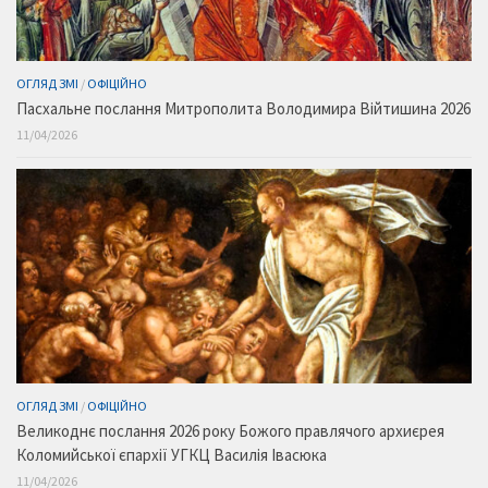
ОГЛЯД ЗМІ
/
ОФІЦІЙНО
Пасхальне послання Митрополита Володимира Війтишина 2026
11/04/2026
ОГЛЯД ЗМІ
/
ОФІЦІЙНО
Великоднє послання 2026 року Божого правлячого архиєрея
Коломийської єпархії УГКЦ Василія Івасюка
11/04/2026