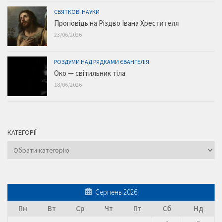
СВЯТКОВІ НАУКИ
Проповідь на Різдво Івана Хрестителя
23/06/2026
РОЗДУМИ НАД РЯДКАМИ ЄВАНГЕЛІЯ
Око — світильник тіла
18/06/2026
КАТЕГОРІЇ
Категорії
Серпень 2026
Пн
Вт
Ср
Чт
Пт
Сб
Нд