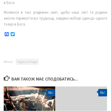
в Бога.
Молімося в часі різдвяних свят, щоби наші сім’ї та родини
змогли перемогти всі труднощі, завдяки любові один до одного
та вірі в Бога.
Facebook
Twitter
Мітки:
Неділя по Різдві
ВАМ ТАКОЖ МАЄ СПОДОБАТИСЬ...
0
0