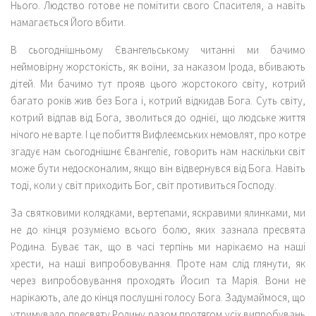
Нього. Людство готове не помітити свого Спасителя, а навіть
намагається Його вбити.
В сьогоднішньому Євангельському читанні ми бачимо
неймовірну жорстокість, як воїни, за наказом Ірода, вбивають
дітей. Ми бачимо тут прояв цього жорстокого світу, котрий
багато років жив без Бога і, котрий відкидав Бога. Суть світу,
котрий відпав від Бога, зволиться до однієї, що людське життя
нічого не варте. І це побиття Вифлеємських немовлят, про котре
згадує нам сьогоднішнє Євангеліє, говорить нам наскільки світ
може бути недосконалим, якщо він відвернувся від Бога. Навіть
тоді, коли у світ приходить Бог, світ противиться Господу.
За святковими колядками, вертепами, яскравими ялинками, ми
не до кінця розуміємо всього болю, яких зазнала пресвята
Родина. Буває так, що в часі терпінь ми нарікаємо на наші
хрести, на наші випробовування. Проте нам слід глянути, як
через випробовування проходять Йосип та Марія. Вони не
нарікають, але до кінця послушні голосу Бога. Задумаймося, що
утримувало пресвяту Родину разом протягом усіх випробувань