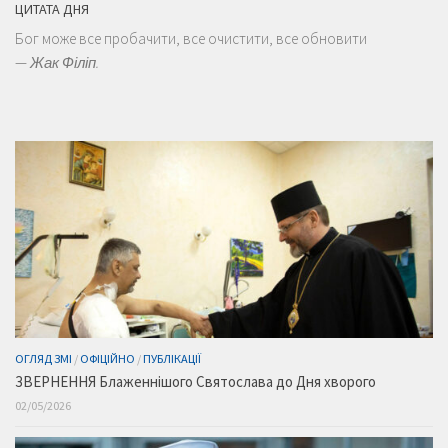
ЦИТАТА ДНЯ
Бог може все пробачити, все очистити, все обновити
—
Жак Філіп.
ОГЛЯД ЗМІ
/
ОФІЦІЙНО
/
ПУБЛІКАЦІЇ
ЗВЕРНЕННЯ Блаженнішого Святослава до Дня хворого
02/05/2026