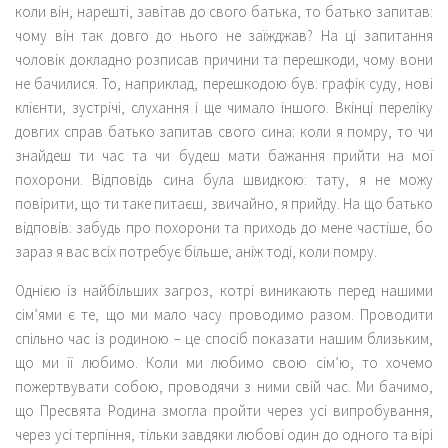
коли він, нарешті, завітав до свого батька, то батько запитав:
чому він так довго до нього не заїжджав? На ці запитання
чоловік докладно розписав причини та перешкоди, чому вони
не бачилися. То, наприклад, перешкодою був: графік суду, нові
клієнти, зустрічі, слухання і ще чимало іншого. Вкінці переліку
довгих справ батько запитав свого сина: коли я помру, то чи
знайдеш ти час та чи будеш мати бажання прийти на мої
похорони. Відповідь сина була швидкою: тату, я не можу
повірити, що ти таке питаєш, звичайно, я прийду. На що батько
відповів: забудь про похорони та приходь до мене частіше, бо
зараз я вас всіх потребує більше, аніж тоді, коли помру.
Однією із найбільших загроз, котрі виникають перед нашими
сім’ями є те, що ми мало часу проводимо разом. Проводити
спільно час із родиною – це спосіб показати нашим близьким,
що ми її любимо. Коли ми любимо свою сім’ю, то хочемо
пожертвувати собою, проводячи з ними свій час. Ми бачимо,
що Пресвята Родина змогла пройти через усі випробування,
через усі терпіння, тільки завдяки любові один до одного та вірі