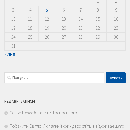
1
2
3
4
5
6
7
8
9
10
11
12
13
14
15
16
17
18
19
20
21
22
23
24
25
26
27
28
29
30
31
« Лип
Пошук:
НЕДАВНІ ЗАПИСИ
Слава Переображення Господнього
Побачити Світло: Як палкий крик двох сліпців відкриває шлях