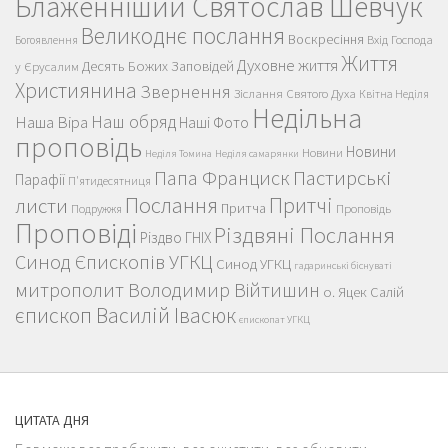
Блаженніший Святослав Шевчук
Великоднє послання
Воскресіння
Вхід Господа
Богоявлення
Життя
Духовне життя
Десять Божих Заповідей
у Єрусалим
Християнина
Звернення
Зіслання Святого Духа
Квітна Неділя
Недільна
Наш обряд
Наша Віра
Наші Фото
проповідь
Новини
Новини
Неділя Томина
Неділя самарянки
Пастирські
Папа Франциск
Парафії
П'ятидесятниця
Послання
Притчі
листи
Притча
Проповідь
Подружжя
Проповіді
Різдвяні Послання
Різдво ГНІХ
Синод Єпископів УГКЦ
Синод УГКЦ
гадаринські біснуваті
митрополит Володимир Війтишин
о. Яцек Салій
єпископ Василій Івасюк
єпископат УГКЦ
ЦИТАТА ДНЯ