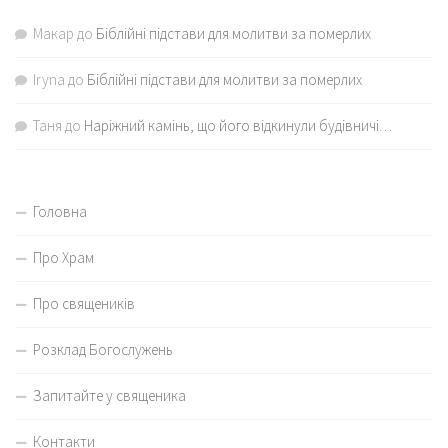
Макар
до
Біблійні підстави для молитви за померлих
Iryna
до
Біблійні підстави для молитви за померлих
Таня
до
Наріжний камінь, що його відкинули будівничі…
Головна
Про Храм
Про священиків
Розклад Богослужень
Запитайте у священика
Контакти