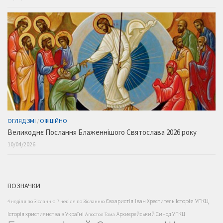
ОГЛЯД ЗМІ
/
ОФІЦІЙНО
Великоднє Послання Блаженнішого Святослава 2026 року
10/04/2026
ПОЗНАЧКИ
Історія УГКЦ
Євхаристія
Іван Хреститель
4 неділя по Зісланню
7 неділя по Зісланню
Історія християнства в Україні
Архиєрейський Синод УГКЦ
Апостол Тома