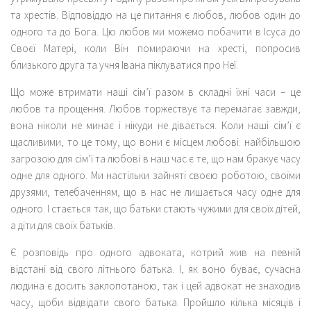
та хрестів. Відповіддю на це питання є любов, любов один до
одного та до Бога. Цю любов ми можемо побачити в Ісуса до
Своєї Матері, коли Він помираючи на хресті, попросив
близького друга та учня Івана піклуватися про Неї.
Що може втримати наші сім’ї разом в складні їхні часи – це
любов та прощення. Любов торжествує та перемагає завжди,
вона ніколи не минає і нікуди не дівається. Коли наші сім’ї є
щасливими, то це тому, що вони є місцем любові. найбільшою
загрозою для сім’ї та любові в наш час є те, що нам бракує часу
одне для одного. Ми настільки зайняті своєю роботою, своїми
друзями, телебаченням, що в нас не лишається часу одне для
одного. І стається так, що батьки стають чужими для своїх дітей,
а діти для своїх батьків.
Є розповідь про одного адвоката, котрий жив на певній
відстані від свого літнього батька. І, як воно буває, сучасна
людина є досить заклопотаною, так і цей адвокат не знаходив
часу, щоби відвідати свого батька. Пройшло кілька місяців і