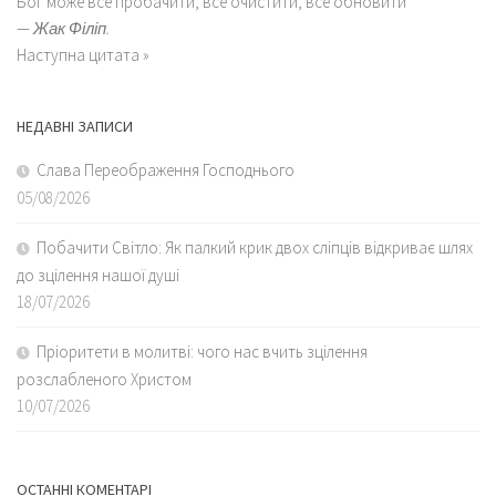
Бог може все пробачити, все очистити, все обновити
—
Жак Філіп.
Наступна цитата »
НЕДАВНІ ЗАПИСИ
Слава Переображення Господнього
05/08/2026
Побачити Світло: Як палкий крик двох сліпців відкриває шлях
до зцілення нашої душі
18/07/2026
Пріоритети в молитві: чого нас вчить зцілення
розслабленого Христом
10/07/2026
ОСТАННІ КОМЕНТАРІ