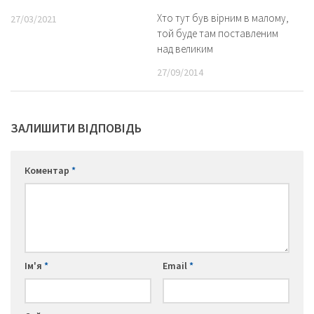
Хто тут був вірним в малому,
27/03/2021
той буде там поставленим
над великим
27/09/2014
ЗАЛИШИТИ ВІДПОВІДЬ
Коментар
*
Ім'я
*
Email
*