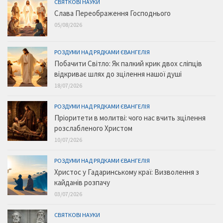
СВЯТКОВІ НАУКИ
Слава Переображення Господнього
05/08/2026
РОЗДУМИ НАД РЯДКАМИ ЄВАНГЕЛІЯ
Побачити Світло: Як палкий крик двох сліпців
відкриває шлях до зцілення нашої душі
18/07/2026
РОЗДУМИ НАД РЯДКАМИ ЄВАНГЕЛІЯ
Пріоритети в молитві: чого нас вчить зцілення
розслабленого Христом
10/07/2026
РОЗДУМИ НАД РЯДКАМИ ЄВАНГЕЛІЯ
Христос у Гадаринському краї: Визволення з
кайданів розпачу
03/07/2026
СВЯТКОВІ НАУКИ