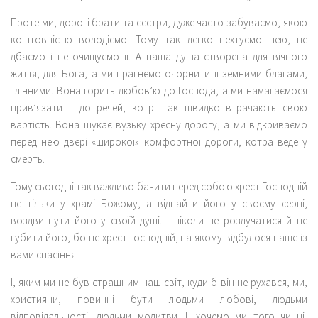
Проте ми, дорогі брати та сестри, дуже часто забуваємо, якою
коштовністю володіємо. Тому так легко нехтуємо нею, не
дбаємо і не очищуємо її. А наша душа створена для вічного
життя, для Бога, а ми прагнемо очорнити її земними благами,
тлінними. Вона горить любов’ю до Господа, а ми намагаємося
прив’язати її до речей, котрі так швидко втрачають свою
вартість. Вона шукає вузьку хресну дорогу, а ми відкриваємо
перед нею двері «широкої» комфортної дороги, котра веде у
смерть.
Тому сьогодні так важливо бачити перед собою хрест Господній
не тільки у храмі Божому, а віднайти його у своєму серці,
воздвигнути його у своїй душі. І ніколи не розлучатися й не
губити його, бо це хрест Господній, на якому відбулося наше із
вами спасіння.
І, яким ми не був страшним наш світ, куди б він не рухався, ми,
християни, повинні бути людьми любові, людьми
відповідальності, людьми молитви. І, хочемо ми того чи ні,