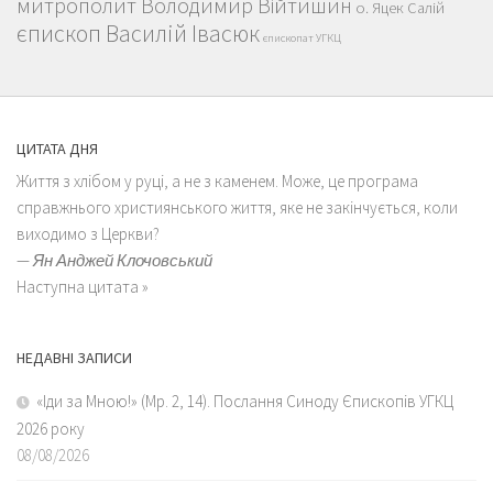
митрополит Володимир Війтишин
о. Яцек Салій
єпископ Василій Івасюк
єпископат УГКЦ
ЦИТАТА ДНЯ
Життя з хлібом у руці, а не з каменем. Може, це програма
справжнього християнського життя, яке не закінчується, коли
виходимо з Церкви?
—
Ян Анджей Клочовський
Наступна цитата »
НЕДАВНІ ЗАПИСИ
«Іди за Мною!» (Мр. 2, 14). Послання Синоду Єпископів УГКЦ
2026 року
08/08/2026