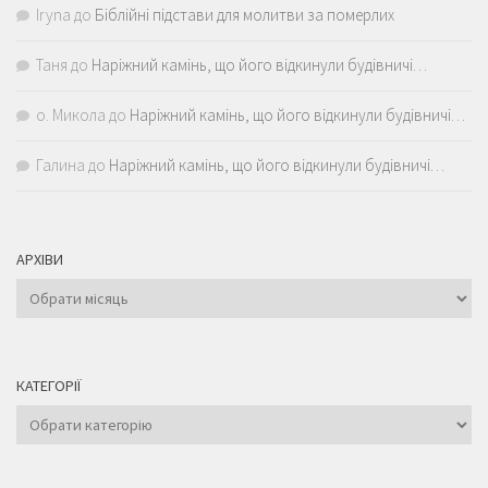
Iryna
до
Біблійні підстави для молитви за померлих
Таня
до
Наріжний камінь, що його відкинули будівничі…
о. Микола
до
Наріжний камінь, що його відкинули будівничі…
Галина
до
Наріжний камінь, що його відкинули будівничі…
АРХІВИ
Архіви
КАТЕГОРІЇ
Категорії