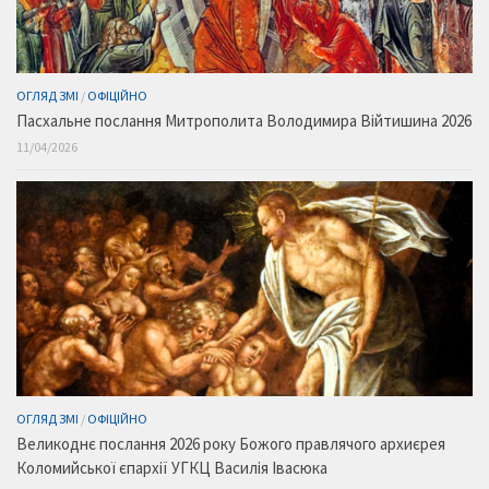
ОГЛЯД ЗМІ
/
ОФІЦІЙНО
Пасхальне послання Митрополита Володимира Війтишина 2026
11/04/2026
ОГЛЯД ЗМІ
/
ОФІЦІЙНО
Великоднє послання 2026 року Божого правлячого архиєрея
Коломийської єпархії УГКЦ Василія Івасюка