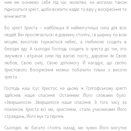
ним ми осіняємо себе під час молитви, на могилах також
підноситься хрест, щоби вселити надію та віру у воскресіння та
вічне життя.
Бо хрест Христа – найбільша й наймогутніша сила для всіх
людей. Він простягається і в довжину століть, і в ширину по всім
місцям, висотою торкається небес, а глибиною сходить в
безодні аду. А сьогодні Господь сходить із хреста до тих, хто
змучився і втрачає сили під вагою посту, даруючи їм Свою
любов, Свою силу, Свою допомогу. Й нагадує, що світло
Христового Воскресіння можна побачити тільки з висоти
хреста.
Господь наш Ісус Христос на цьому ж Голгофському хресті
здійснив наше спасіння. Останніми Його словами було:
«Звершилося». Звершилося наше спасіння. З того часу за
покликом Христа всі ми, християни, стали учасниками Його
страждань, Його мук та терпінь.
Сьогодні, як багато століть назад, ми чуємо Його могутнє