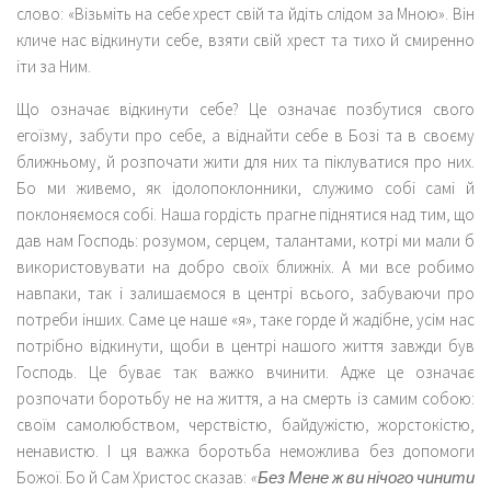
слово: «Візьміть на себе хрест свій та йдіть слідом за Мною». Він
кличе нас відкинути себе, взяти свій хрест та тихо й смиренно
іти за Ним.
Що означає відкинути себе? Це означає позбутися свого
егоїзму, забути про себе, а віднайти себе в Бозі та в своєму
ближньому, й розпочати жити для них та піклуватися про них.
Бо ми живемо, як ідолопоклонники, служимо собі самі й
поклоняємося собі. Наша гордість прагне піднятися над тим, що
дав нам Господь: розумом, серцем, талантами, котрі ми мали б
використовувати на добро своїх ближніх. А ми все робимо
навпаки, так і залишаємося в центрі всього, забуваючи про
потреби інших. Саме це наше «я», таке горде й жадібне, усім нас
потрібно відкинути, щоби в центрі нашого життя завжди був
Господь. Це буває так важко вчинити. Адже це означає
розпочати боротьбу не на життя, а на смерть із самим собою:
своїм самолюбством, черствістю, байдужістю, жорстокістю,
ненавистю. І ця важка боротьба неможлива без допомоги
Божої. Бо й Сам Христос сказав:
«Без Мене ж ви нічого чинити