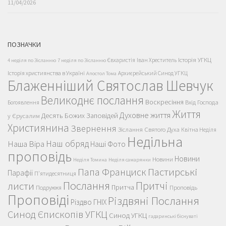
11/04/2026
ПОЗНАЧКИ
Історія УГКЦ
Євхаристія
Іван Хреститель
4 неділя по Зісланню
7 неділя по Зісланню
Історія християнства в Україні
Архиєрейський Синод УГКЦ
Апостол Тома
Блаженніший Святослав Шевчук
Великоднє послання
Воскресіння
Вхід Господа
Богоявлення
Життя
Духовне життя
Десять Божих Заповідей
у Єрусалим
Християнина
Звернення
Зіслання Святого Духа
Квітна Неділя
Недільна
Наш обряд
Наша Віра
Наші Фото
проповідь
Новини
Новини
Неділя Томина
Неділя самарянки
Пастирські
Папа Франциск
Парафії
П'ятидесятниця
Послання
Притчі
листи
Притча
Проповідь
Подружжя
Проповіді
Різдвяні Послання
Різдво ГНІХ
Синод Єпископів УГКЦ
Синод УГКЦ
гадаринські біснуваті