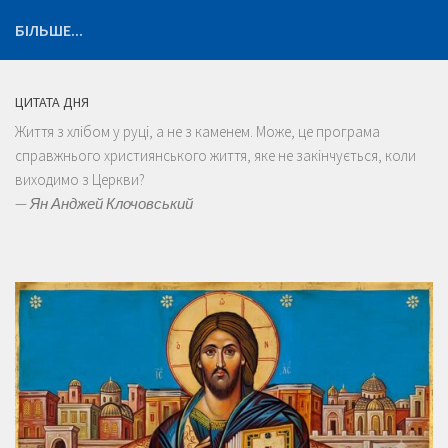
БІЛЬШЕ...
ЦИТАТА ДНЯ
Життя з хлібом у руці, а не з каменем. Може, це програма
справжнього християнського життя, яке не закінчується, коли
виходимо з Церкви?
—
Ян Анджей Клочовський