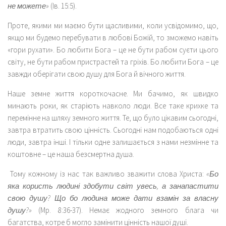
не можете»
(Ів. 15:5).
Проте, якими ми маємо бути щасливими, коли усвідомимо, що,
якщо ми будемо перебувати в любові Божій, то зможемо навіть
«гори рухати». Бо любити Бога – це не бути рабом суєти цього
світу, не бути рабом пристрастей та гріхів. Бо любити Бога – це
завжди оберігати свою душу для Бога й вічного життя.
Наше земне життя короткочасне. Ми бачимо, як швидко
минають роки, як старіють навколо люди. Все таке крихке та
перемінне на шляху земного життя. Те, що було цікавим сьогодні,
завтра втратить свою цінність. Сьогодні нам подобаються одні
люди, завтра інші. І тільки одне залишається з нами незмінне та
коштовне – це наша безсмертна душа.
Тому кожному із нас так важливо зважити слова Христа:
«Бо
яка користь людині здобути світ увесь, а занапастити
свою душу? Що бо людина може дати взамін за власну
душу?»
(Мр. 8:36-37). Немає жодного земного блага чи
багатства, котре б могло замінити цінність нашої душі.