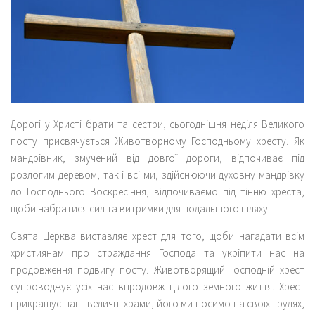
Дорогі у Христі брати та сестри, сьогоднішня неділя Великого
посту присвячується Животворному Господньому хресту. Як
мандрівник, змучений від довгої дороги, відпочиває під
розлогим деревом, так і всі ми, здійснюючи духовну мандрівку
до Господнього Воскресіння, відпочиваємо під тінню хреста,
щоби набратися сил та витримки для подальшого шляху.
Свята Церква виставляє хрест для того, щоби нагадати всім
християнам про страждання Господа та укріпити нас на
продовження подвигу посту. Животворящий Господній хрест
супроводжує усіх нас впродовж цілого земного життя. Хрест
прикрашує наші величні храми, його ми носимо на своїх грудях,