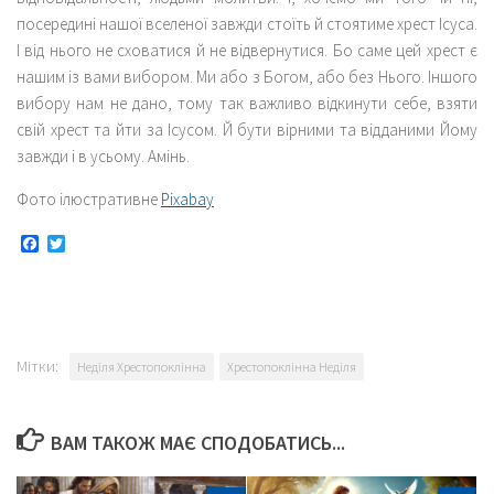
посередині нашої вселеної завжди стоїть й стоятиме хрест Ісуса.
І від нього не сховатися й не відвернутися. Бо саме цей хрест є
нашим із вами вибором. Ми або з Богом, або без Нього. Іншого
вибору нам не дано, тому так важливо відкинути себе, взяти
свій хрест та йти за Ісусом. Й бути вірними та відданими Йому
завжди і в усьому. Амінь.
Фото ілюстративне
Pixabay
Facebook
Twitter
Мітки:
Неділя Хрестопоклінна
Хрестопоклінна Неділя
ВАМ ТАКОЖ МАЄ СПОДОБАТИСЬ...