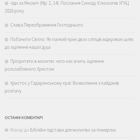
«Іди за Мною!» (Мр. 2, 14). Послання Синоду Єпископів УГКЦ
2026 року
Слава Переображення Господнього
Побачити Світло: Як палкий крик двох сліпців відкриває шлях
до зцілення нашої душі
Пріоритети в молитві: чого нас вчить зцілення
розслабленого Христом
Христос у Гадаринському краї: Визволення з кайданів
розпачу
ОСТАННІ КОМЕНТАРІ
Макар
до
Біблійні підстави для молитви за померлих