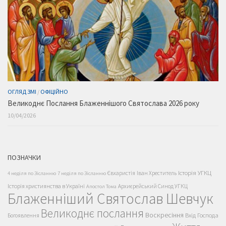
ОГЛЯД ЗМІ
/
ОФІЦІЙНО
Великоднє Послання Блаженнішого Святослава 2026 року
10/04/2026
ПОЗНАЧКИ
Історія УГКЦ
Євхаристія
Іван Хреститель
4 неділя по Зісланню
7 неділя по Зісланню
Історія християнства в Україні
Архиєрейський Синод УГКЦ
Апостол Тома
Блаженніший Святослав Шевчук
Великоднє послання
Воскресіння
Вхід Господа
Богоявлення