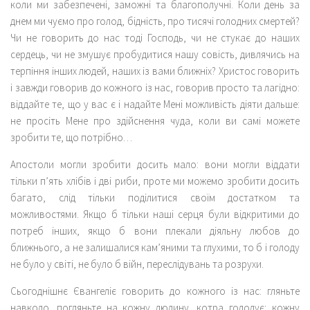
коли ми забезпечені, заможні та благополучні. Коли день за
днем ми чуємо про голод, бідність, про тисячі голодних смертей?
Чи не говорить до нас тоді Господь, чи не стукає до наших
сердець, чи не змушує пробудитися нашу совість, дивлячись на
терпіння інших людей, наших із вами ближніх? Христос говорить
і завжди говорив до кожного із нас, говорив просто та лагідно:
віддайте те, що у вас є і надайте Мені можливість діяти дальше:
не просіть Мене про здійснення чуда, коли ви самі можете
зробити те, що потрібно…
Апостоли могли зробити досить мало: вони могли віддати
тільки п’ять хлібів і дві риби, проте ми можемо зробити досить
багато, слід тільки поділитися своїм достатком та
можливостями. Якщо б тільки наші серця були відкритими до
потреб інших, якщо б вони плекали діяльну любов до
ближнього, а не залишалися кам’яними та глухими, то б і голоду
не було у світі, не було б війн, переслідувань та розрухи.
Сьогоднішнє Євангеліє говорить до кожного із нас: гляньте
навколо, погляньте на кожну людину, котра голодує; кожну