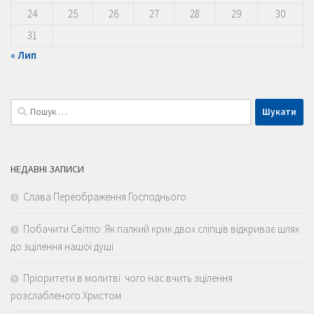
24
25
26
27
28
29
30
31
« Лип
Пошук:
НЕДАВНІ ЗАПИСИ
Слава Переображення Господнього
Побачити Світло: Як палкий крик двох сліпців відкриває шлях
до зцілення нашої душі
Пріоритети в молитві: чого нас вчить зцілення
розслабленого Христом