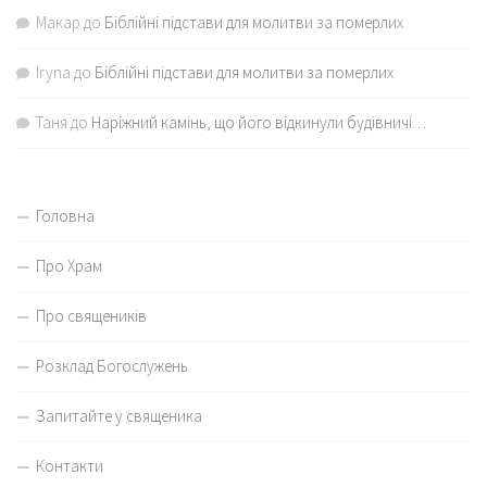
Макар
до
Біблійні підстави для молитви за померлих
Iryna
до
Біблійні підстави для молитви за померлих
Таня
до
Наріжний камінь, що його відкинули будівничі…
Головна
Про Храм
Про священиків
Розклад Богослужень
Запитайте у священика
Контакти