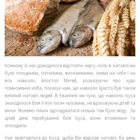
Кожному із нас доводилося відстояти чергу, коли в натовпі ми
були голодними, спітнілими, виснаженими, злими на себе і на
всіх навколо. Апостол Матей, розказуючи про чудо
помноження хліба, показує нам, що навколо Христа був також
великий натовп людей. В Євангелії ми чули, що навколо Ісуса
знаходилося біля п’яти тисяч чоловіків, не враховуючи дітей та
жінок. Можемо тільки здогадуватися скільки там було люду. За
цілей день перебування біля Ісуса, вони втомилися та
зголодніли.
Учні звертаються до Ісуса, щоби Він відіслав натовп, бо день