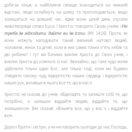
добігає кінця, а найближче селище знаходиться на чималій
відстані, люди ослабнуть на шляху та проголодаються, якщо
залишаться на довший час. Адже вони цілий день слухали
животворяще слово Ісуса. І Христос говорить Своїм учням:
«Не
треба їм відходити: дайте ви їм їсти»
(Мт. 14:16). Проте, як
вони можуть нагодувати такий великий натовп людей,
чоловіків, жінок та дітей, коли в них самих тільки п’ять хлібів та
дві рибини? І тут ми бачимо виклик Христа до Своїх учнів, і
виклик Христа до кожного із нас. Звичайно, що таке чудо може
здійснити тільки один Бог; але тільки тоді, коли ми будемо
співдіяти такому чуду відкритістю наших сердець і відкритістю
наших рук, вклавши в нього все те, що в нас є.
Христос не сказав до учнів: «Відкладіть та залиште собі те, що
потрібно, а залишок віддайте людям, віддайте те, що
залишилося». Він сказав: «Візьміть все, що у вас є і віддайте
все»…
Дорогі брати і сестри, а чи не говорить сьогодні до нас Господь,