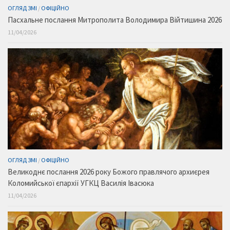
ОГЛЯД ЗМІ
/
ОФІЦІЙНО
Пасхальне послання Митрополита Володимира Війтишина 2026
11/04/2026
ОГЛЯД ЗМІ
/
ОФІЦІЙНО
Великоднє послання 2026 року Божого правлячого архиєрея
Коломийської єпархії УГКЦ Василія Івасюка
11/04/2026