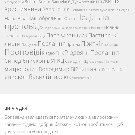
Життя
Духовне життя
Десять Божих Заповідей
у Єрусалим
Християнина
Звернення
Зіслання Святого Духа
Квітна Неділя
Недільна
Наш обряд
Наша Віра
Наші Фото
проповідь
Новини
Новини
Неділя Томина
Неділя самарянки
Пастирські
Папа Франциск
Парафії
П'ятидесятниця
Послання
Притчі
листи
Притча
Проповідь
Подружжя
Проповіді
Різдвяні Послання
Різдво ГНІХ
Синод Єпископів УГКЦ
Синод УГКЦ
гадаринські біснуваті
митрополит Володимир Війтишин
о. Яцек Салій
єпископ Василій Івасюк
єпископат УГКЦ
ЦИТАТА ДНЯ
Бог завжди залишається приятелем людини, милосердним і
лагідним суддею, добрим батьком, кот¬рий робить усе, щоб
урятувати загублених дітей