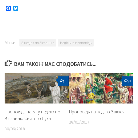
Facebook
Twitter
Мітки:
8 неділя по Зісланню
Недільна проповідь
ВАМ ТАКОЖ МАЄ СПОДОБАТИСЬ...
0
0
Проповідь на 5-ту неділю по
Проповідь на неділю Закхея
Зісланню Святого Духа
28/01/2017
30/06/2018