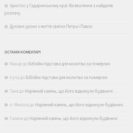
Христос у Гадаринському краї: Визволення з кайданів
розпачу
Духовні уроки з життя святих Петра і Павла
ОСТАННІ КОМЕНТАРІ
Макар
до
Біблійні підстави для молитви за померлих
Iryna
до
Біблійні підстави для молитви за померлих
Таня
до
Наріжний камінь, що його відкинули будівничі…
о. Микола
до
Наріжний камінь, що його відкинули будівничі…
Галина
до
Наріжний камінь, що його відкинули будівничі…