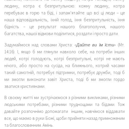
людину, котра є безпритульною: кожну людину, котра
перебуває в горю та біді, і запам’ятайте: що всі ці люди – це
наша відповідальність, їхній голод, їхня безпритульність, їхня
бідність – це результат нашого благополуччя, нашого
багатства, нашої відмови поділитися, роздати і просто дати.
Задумаймося над словами Христа:
«Дайте ви їм їсти»
(Мт.
14:16). І, якщо б ми глянули навколо себе, на потреби інших
людей, котрі голодують, котрі безпритульні, котрі не мають
нічого, або просто на сусіда, на ближнього, котрий часами
такий самотній, потребує підтримки, потребує дружби, тоді б
ми змогли виконати завіт Христа, тоді б ми змогли гордо
зватися християнами.
В своєму житті ми зустрічаємося з різними викликами, різними
людськими потребами, різними труднощами та бідами. Тож
давайте розпочнімо допомагати іншим, навчімося віддавати
все, що маємо в руки Божі, щоби прийняти назад примноженим
та благословенним. Амінь.