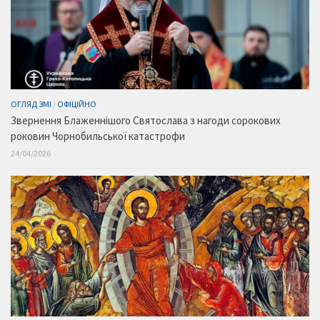
ОГЛЯД ЗМІ
/
ОФІЦІЙНО
Звернення Блаженнішого Святослава з нагоди сорокових
роковин Чорнобильської катастрофи
24/04/2026