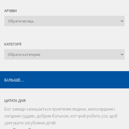
АРХІВИ
Архіви
КАТЕГОРІЇ
Категорії
БІЛЬШЕ...
ЦИТАТА ДНЯ
Бог завжди залишається приятелем людини, милосердним і
лагідним суддею, добрим батьком, кот¬рий робить усе, щоб
урятувати загублених дітей