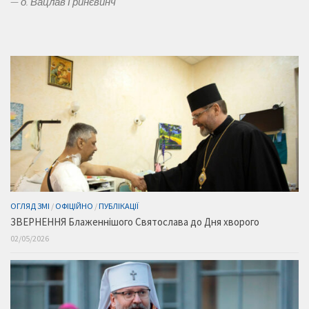
—
о. Вацлав Гринєвинч
ОГЛЯД ЗМІ
/
ОФІЦІЙНО
/
ПУБЛІКАЦІЇ
ЗВЕРНЕННЯ Блаженнішого Святослава до Дня хворого
02/05/2026